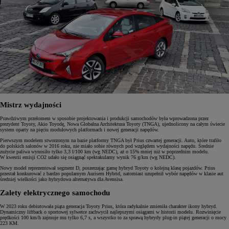
Mistrz wydajności
Prawdziwym przełomem w sposobie projektowania i produkcji samochodów była wprowadzona przez
prezydent Toyoty, Akio Toyodę, Nowa Globalna Architektura Toyoty (TNGA), ujednolicony na całym świecie
system oparty na pięciu modułowych platformach i nowej generacji napędów.
Pierwszym modelem stworzonym na bazie platformy TNGA był Prius czwartej generacji. Auto, które trafiło
do polskich salonów w 2016 roku, nie miało sobie równych pod względem wydajności napędu. Średnie
zużycie paliwa wynosiło tylko 3,3 l/100 km (wg NEDC), aż o 15% mniej niż w poprzednim modelu.
W kwestii emisji CO2 udało się osiągnąć spektakularny wynik 76 g/km (wg NEDC).
Nowy model reprezentował segment D, poszerzając gamę hybryd Toyoty o kolejną klasę pojazdów. Prius
przestał konkurować z bardzo popularnym Aurisem Hybrid, natomiast uzupełnił wybór napędów w klasie aut
średniej wielkości jako hybrydowa alternatywa dla Avensisa.
Zalety elektrycznego samochodu
W 2023 roku debiutowała piąta generacja Toyoty Prius, która radykalnie zmieniła charakter ikony hybryd.
Dynamiczny liftback o sportowej sylwetce zachwycił najlepszymi osiągami w historii modelu. Rozwinięcie
prędkości 100 km/h zajmuje mu tylko 6,7 s, a wszystko to za sprawą hybrydy plug-in piątej generacji o mocy
223 KM.