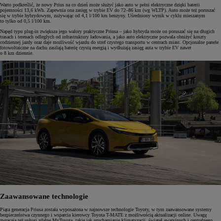
Warto podkreślić, że nowy Prius na co dzień może służyć jako auto w pełni elektryczne dzięki baterii
pojemności 13,6 kWh. Zapewnia ona zasięg w trybie EV do 72–86 km (wg WLTP). Auto może też poruszać
się w trybie hybrydowym, zużywając od 4,1 l/100 km benzyny. Uśredniony wynik w cyklu mieszanym
to tylko od 0,5 l/100 km.
Napęd typu plug-in zwiększa jego walory praktyczne Priusa – jako hybryda może on poruszać się na długich
trasach i terenach odległych od infrastruktury ładowania, a jako auto elektryczne pozwala obniżyć koszty
codziennej jazdy oraz daje możliwość wjazdu do stref czystego transportu w centrach miast. Opcjonalne panele
fotowoltaiczne na dachu zasilają baterię czystą energią i wydłużają zasięg auta w trybie EV nawet
o 8 km dziennie.
Zaawansowane technologie
Piąta generacja Priusa została wyposażona w najnowsze technologie Toyoty, w tym zaawansowane systemy
bezpieczeństwa czynnego i wsparcia kierowcy Toyota T-MATE z możliwością aktualizacji online. Uwagę
zwracają też usługi zdalne MyToyota, takie jak uruchamianie klimatyzacji, świateł awaryjnych i centralnego