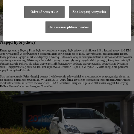
Odrzuć wszystkie
Zaakceptuj wszystkie
Ustawienia plików cookie
Napęd hybrydowy
Druga generacja Toyoty Prius była wyposażona w napęd hybrydowy z silnikiem 1.5 o łącznej mocy 110 KM.
Jego wydajność w porównaniu z poprzednikiem zwiększyła się o 15%. Nowością był też konwerter Boost,
który pozwalał łączyć silnik elektryczny z baterią. Udoskonalona, mocniejsza bateria niklowo-wodorkowa oraz
o połowę mocniejszy, 68-konny silnik elektryczny zwiększyły rolę napędu elektrycznego, który teraz nie tylko
obniżał zużycie paliwa, ale także wspierał silnik benzynowy podczas przyspieszania, poprawiając dynamikę
auta. Rozpędzenie się od 0 do 100 km zajmowało Priusowi 10,9 s, a w trybie EV auto mogło się poruszać
z prędkością do 45 km/h.
Swoją skuteczność Prius drugiej generacji wielokrotnie udowodniał w motorsporcie, przyczyniając się m.in.
do sukcesu polskiego zawodnika. W latach 2015–2016 ścigający się za kierownica tego modelu Artur Prusak
dwukrotnie został mistrzem świata w serii FIA Alternative Energies Cup, a w 2013 roku wygrał 14. edycję
Rallye Monte Carlo des Energies Nouvelles.