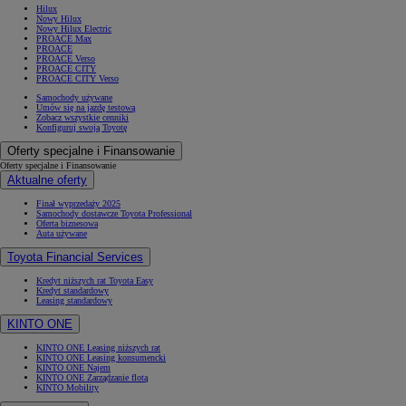
Hilux
Nowy Hilux
Nowy Hilux Electric
PROACE Max
PROACE
PROACE Verso
PROACE CITY
PROACE CITY Verso
Samochody używane
Umów się na jazdę testową
Zobacz wszystkie cenniki
Konfiguruj swoją Toyotę
Oferty specjalne i Finansowanie
Oferty specjalne i Finansowanie
Aktualne oferty
Finał wyprzedaży 2025
Samochody dostawcze Toyota Professional
Oferta biznesowa
Auta używane
Toyota Financial Services
Kredyt niższych rat Toyota Easy
Kredyt standardowy
Leasing standardowy
KINTO ONE
KINTO ONE Leasing niższych rat
KINTO ONE Leasing konsumencki
KINTO ONE Najem
KINTO ONE Zarządzanie flotą
KINTO Mobility