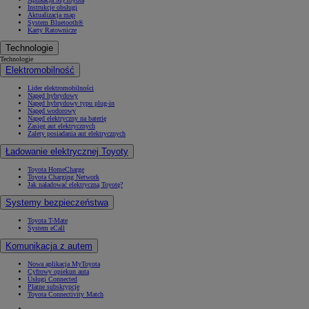
Instrukcje obsługi
Aktualizacja map
System Bluetooth®
Karty Ratownicze
Technologie
Technologie
Elektromobilność
Lider elektromobilności
Napęd hybrydowy
Napęd hybrydowy typu plug-in
Napęd wodorowy
Napęd elektryczny na baterię
Zasięg aut elektrycznych
Zalety posiadania aut elektrycznych
Ładowanie elektrycznej Toyoty
Toyota HomeCharge
Toyota Charging Network
Jak naładować elektryczną Toyotę?
Systemy bezpieczeństwa
Toyota T-Mate
System eCall
Komunikacja z autem
Nowa aplikacja MyToyota
Cyfrowy opiekun auta
Usługi Connected
Płatne subskrypcje
Toyota Connectivity Match