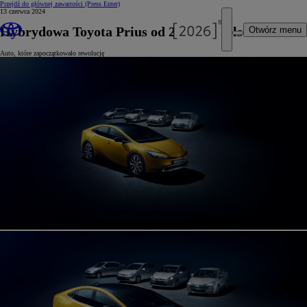
Przejdź do głównej zawartości
(Press Enter)
13 czerwca 2024
Hybrydowa Toyota Prius od 20 lat w Polsce
Otwórz menu
Auto, które zapoczątkowało rewolucję