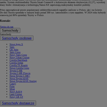
zamka. System multimedialny Toyota Smart Connect® z kolorowym ekranem dotykowym (12,3"), wysokiej
klasy fotele i klimatyzacja z technologią Nanoe-X® zapewniają maksymalny komfort podróży.
Prius zapoczątkował proces popularyzacji zelektryfikowanych napędów zarówno w Polsce, jak i na świecie.
Do dziś Toyota sprzedała w naszym kraju ponad 300 tys. samochodów z tym napędem. W 2024 roku hybrydy
stanowią już 86% sprzedaży Toyoty w Polsce.
Kontakt
Napisz do nas
Samochody
Samochody
Samochody osobowe
Nowe Aygo X
Yaris
GR Yaris
Yaris Cross
Nowy Yaris Cross
Nowy Urban Cruiser
Corolla Hatchback
Corolla Sedan
Corolla TS Kombi
Nowa Corolla Cross
Toyota C-HR
Toyota C-HR Plug-in
Nowa Toyota C-HR+
Nowa Toyota bZ4X
Nowa Toyota bZ4X Touring
Camry
Prius
Mirai
Nowy RAV4
Land Cruiser
Nowy GR GT
Samochody dostawcze