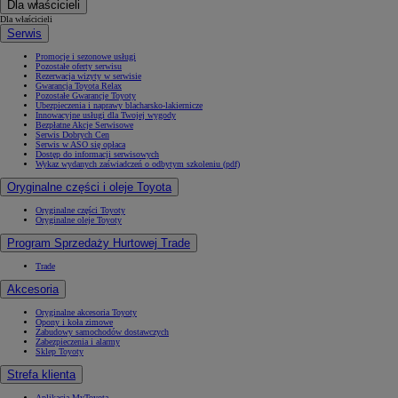
Dla właścicieli
Dla właścicieli
Serwis
Promocje i sezonowe usługi
Pozostałe oferty serwisu
Rezerwacja wizyty w serwisie
Gwarancja Toyota Relax
Pozostałe Gwarancje Toyoty
Ubezpieczenia i naprawy blacharsko-lakiernicze
Innowacyjne usługi dla Twojej wygody
Bezpłatne Akcje Serwisowe
Serwis Dobrych Cen
Serwis w ASO się opłaca
Dostęp do informacji serwisowych
Wykaz wydanych zaświadczeń o odbytym szkoleniu (pdf)
Oryginalne części i oleje Toyota
Oryginalne części Toyoty
Oryginalne oleje Toyoty
Program Sprzedaży Hurtowej Trade
Trade
Akcesoria
Oryginalne akcesoria Toyoty
Opony i koła zimowe
Zabudowy samochodów dostawczych
Zabezpieczenia i alarmy
Sklep Toyoty
Strefa klienta
Aplikacja MyToyota