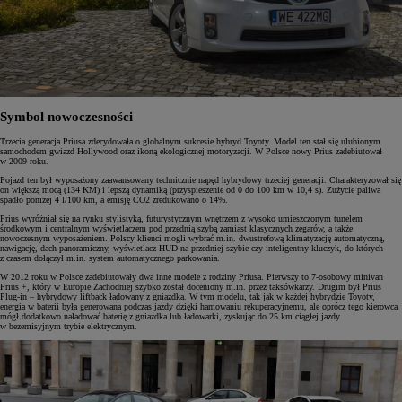
Symbol nowoczesności
Trzecia generacja Priusa zdecydowała o globalnym sukcesie hybryd Toyoty. Model ten stał się ulubionym
samochodem gwiazd Hollywood oraz ikoną ekologicznej motoryzacji. W Polsce nowy Prius zadebiutował
w 2009 roku.
Pojazd ten był wyposażony zaawansowany technicznie napęd hybrydowy trzeciej generacji. Charakteryzował się
on większą mocą (134 KM) i lepszą dynamiką (przyspieszenie od 0 do 100 km w 10,4 s). Zużycie paliwa
spadło poniżej 4 l/100 km, a emisję CO2 zredukowano o 14%.
Prius wyróżniał się na rynku stylistyką, futurystycznym wnętrzem z wysoko umieszczonym tunelem
środkowym i centralnym wyświetlaczem pod przednią szybą zamiast klasycznych zegarów, a także
nowoczesnym wyposażeniem. Polscy klienci mogli wybrać m.in. dwustrefową klimatyzację automatyczną,
nawigację, dach panoramiczny, wyświetlacz HUD na przedniej szybie czy inteligentny kluczyk, do których
z czasem dołączył m.in. system automatycznego parkowania.
W 2012 roku w Polsce zadebiutowały dwa inne modele z rodziny Priusa. Pierwszy to 7-osobowy minivan
Prius +, który w Europie Zachodniej szybko został doceniony m.in. przez taksówkarzy. Drugim był Prius
Plug-in – hybrydowy liftback ładowany z gniazdka. W tym modelu, tak jak w każdej hybrydzie Toyoty,
energia w baterii była generowana podczas jazdy dzięki hamowaniu rekuperacyjnemu, ale oprócz tego kierowca
mógł dodatkowo naładować baterię z gniazdka lub ładowarki, zyskując do 25 km ciągłej jazdy
w bezemisyjnym trybie elektrycznym.