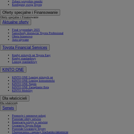
Zobacz wszystkie cenniki
Konfiguruj swoją Toyotę
Oferty specjalne i Finansowanie
Oferty specjalne i Finansowanie
Aktualne oferty
Finał wyprzedaży 2025
Samochody dostawcze Toyota Professional
Oferta biznesowa
Auta używane
Toyota Financial Services
Kredyt niższych rat Toyota Easy
Kredyt standardowy
Leasing standardowy
KINTO ONE
KINTO ONE Leasing niższych rat
KINTO ONE Leasing konsumencki
KINTO ONE Najem
KINTO ONE Zarządzanie flotą
KINTO Mobility
Dla właścicieli
Dla właścicieli
Serwis
Promocje i sezonowe usługi
Pozostałe oferty serwisu
Rezerwacja wizyty w serwisie
Gwarancja Toyota Relax
Pozostałe Gwarancje Toyoty
Ubezpieczenia i naprawy blacharsko-lakiernicze