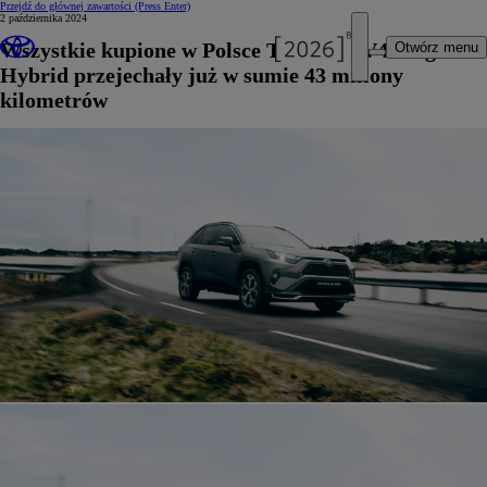
Przejdź do głównej zawartości
(Press Enter)
2 października 2024
Wszystkie kupione w Polsce Toyoty RAV4 Plug-in
Otwórz menu
Hybrid przejechały już w sumie 43 miliony
kilometrów