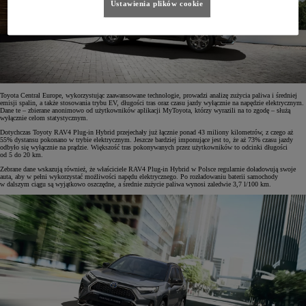
Ustawienia plików cookie
Toyota Central Europe, wykorzystując zaawansowane technologie, prowadzi analizę zużycia paliwa i średniej
emisji spalin, a także stosowania trybu EV, długości tras oraz czasu jazdy wyłącznie na napędzie elektrycznym.
Dane te – zbierane anonimowo od użytkowników aplikacji MyToyota, którzy wyrazili na to zgodę – służą
wyłącznie celom statystycznym.
Dotychczas Toyoty RAV4 Plug-in Hybrid przejechały już łącznie ponad 43 miliony kilometrów, z czego aż
55% dystansu pokonano w trybie elektrycznym. Jeszcze bardziej imponujące jest to, że aż 73% czasu jazdy
odbyło się wyłącznie na prądzie. Większość tras pokonywanych przez użytkowników to odcinki długości
od 5 do 20 km.
Zebrane dane wskazują również, że właściciele RAV4 Plug-in Hybrid w Polsce regularnie doładowują swoje
auta, aby w pełni wykorzystać możliwości napędu elektrycznego. Po rozładowaniu baterii samochody
w dalszym ciągu są wyjątkowo oszczędne, a średnie zużycie paliwa wynosi zaledwie 3,7 l/100 km.