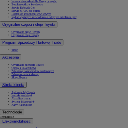
Innowacyjne usługi dla Twojej wygody
Bezpłatne Akcje Serwisowe
Serwis Dobrych Cen
Serwis w ASO się opłaca
Dostęp do informacji serwisowych
Wykaz wydanych zaświadczeń o odbytym szkoleniu (pdf)
Oryginalne części i oleje Toyota
Oryginalne części Toyoty
Oryginalne oleje Toyoty
Program Sprzedaży Hurtowej Trade
Trade
Akcesoria
Oryginalne akcesoria Toyoty
Opony i koła zimowe
Zabudowy samochodów dostawczych
Zabezpieczenia i alarmy
Sklep Toyoty
Strefa klienta
Aplikacja MyToyota
Instrukcje obsługi
Aktualizacja map
System Bluetooth®
Karty Ratownicze
Technologie
Technologie
Elektromobilność