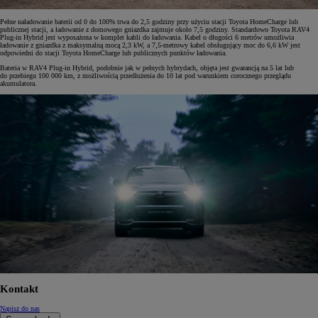
Pełne naładowanie baterii od 0 do 100% trwa do 2,5 godziny przy użyciu stacji Toyota HomeCharge lub
publicznej stacji, a ładowanie z domowego gniazdka zajmuje około 7,5 godziny. Standardowo Toyota RAV4
Plug-in Hybrid jest wyposażona w komplet kabli do ładowania. Kabel o długości 6 metrów umożliwia
ładowanie z gniazdka z maksymalną mocą 2,3 kW, a 7,5-metrowy kabel obsługujący moc do 6,6 kW jest
odpowiedni do stacji Toyota HomeCharge lub publicznych punktów ładowania.
Bateria w RAV4 Plug-in Hybrid, podobnie jak w pełnych hybrydach, objęta jest gwarancją na 5 lat lub
do przebiegu 100 000 km, z możliwością przedłużenia do 10 lat pod warunkiem corocznego przeglądu
akumulatora.
Kontakt
Napisz do nas