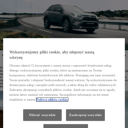
Wykorzystujemy pliki cookie, aby ulepszyć naszą
Od kiedy Toyota RAV4 Plug-in Hybrid trafiła do salonów, polscy użytkownicy tego wydajnego auta
witrynę
mogą pochwalić się imponującymi wynikami. Po pokonaniu już ponad 43 milionów kilometrów
średnie zużycie paliwa SUV-a z napędem hybrydowym typu plug-in wynosi zaledwie 3,7 l/100 km.
Chcemy ułatwić Ci korzystanie z naszej strony i usprawnić świadczenie usług,
W ciągu ostatnich trzech dekad napędy hybrydowe Toyoty stały się symbolem elektryfikacji. Oprócz
dlatego wykorzystujemy pliki cookie, które są umieszczane na Twoim
klasycznych hybryd marka stale rozwija hybrydy plug-in łączące zalety pojazdów elektrycznych z elastycznością
tradycyjnych hybryd. Wydajne i pojemne baterie pozwalają tym samochodom pokonywać znaczne odległości
komputerze, telefonie komórkowym lub tablecie. Pomagają one nam zrozumieć
w bezemisyjnym trybie elektrycznym. Po wyczerpaniu energii w akumulatorze pojazd automatycznie przełącza
Twoje potrzeby i ulepszać funkcjonalność naszej witryny. Są wykorzystywane do
się na tryb hybrydowy, a wtedy silnik spalinowy wspomagany jest przez elektryczny, co pozwala na wyjątkowo
niskie zużycie paliwa. Potwierdzeniem tych danych są osiągi 823 egzemplarzy Toyoty RAV4 Plug-in Hybrid,
dostarczania usług i narzędzi osób trzecich, a także służą do celów reklamowych.
które trafiły do klientów w Polsce.
Zalecamy akceptację wszystkich plików cookie. Jeżeli nie wyrażasz na to zgody,
możesz łatwo zmienić ich ustawienia. Szczegółowe informacje na ten temat
znajdziesz w naszej
Polityce plików cookie.
Odrzuć wszystkie
Zaakceptuj wszystkie