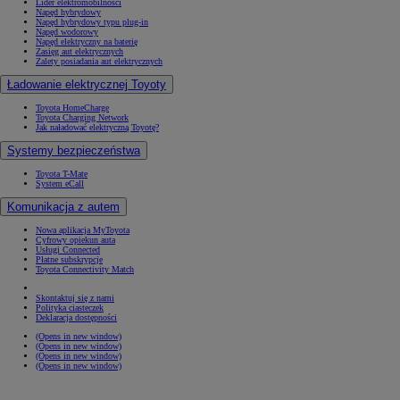
Lider elektromobilności
Napęd hybrydowy
Napęd hybrydowy typu plug-in
Napęd wodorowy
Napęd elektryczny na baterię
Zasięg aut elektrycznych
Zalety posiadania aut elektrycznych
Ładowanie elektrycznej Toyoty
Toyota HomeCharge
Toyota Charging Network
Jak naładować elektryczną Toyotę?
Systemy bezpieczeństwa
Toyota T-Mate
System eCall
Komunikacja z autem
Nowa aplikacja MyToyota
Cyfrowy opiekun auta
Usługi Connected
Płatne subskrypcje
Toyota Connectivity Match
Skontaktuj się z nami
Polityka ciasteczek
Deklaracja dostępności
(Opens in new window)
(Opens in new window)
(Opens in new window)
(Opens in new window)