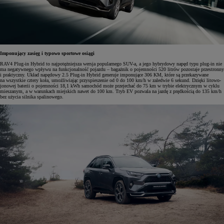
Imponujący zasięg i typowo sportowe osiągi
RAV4 Plug-in Hybrid to najpotężniejsza wersja popularnego SUV-a, a jego hybrydowy napęd typu plug-in nie
ma negatywnego wpływu na funkcjonalność pojazdu – bagażnik o pojemności 520 litrów pozostaje przestronny
i praktyczny. Układ napędowy 2.5 Plug-in Hybrid generuje imponujące 306 KM, które są przekazywane
na wszystkie cztery koła, umożliwiając przyspieszenie od 0 do 100 km/h w zaledwie 6 sekund. Dzięki litowo-
jonowej baterii o pojemności 18,1 kWh samochód może przejechać do 75 km w trybie elektrycznym w cyklu
mieszanym, a w warunkach miejskich nawet do 100 km. Tryb EV pozwala na jazdę z prędkością do 135 km/h
bez użycia silnika spalinowego.