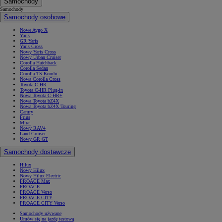
Samochody
Samochody
Samochody osobowe
Nowe Aygo X
Yaris
GR Yaris
Yaris Cross
Nowy Yaris Cross
Nowy Urban Cruiser
Corolla Hatchback
Corolla Sedan
Corolla TS Kombi
Nowa Corolla Cross
Toyota C-HR
Toyota C-HR Plug-in
Nowa Toyota C-HR+
Nowa Toyota bZ4X
Nowa Toyota bZ4X Touring
Camry
Prius
Mirai
Nowy RAV4
Land Cruiser
Nowy GR GT
Samochody dostawcze
Hilux
Nowy Hilux
Nowy Hilux Electric
PROACE Max
PROACE
PROACE Verso
PROACE CITY
PROACE CITY Verso
Samochody używane
Umów się na jazdę testową