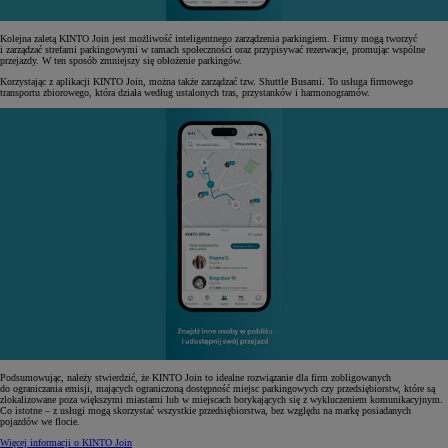
Kolejna zaletą KINTO Join jest możliwość inteligentnego zarządzenia parkingiem. Firmy mogą tworzyć
i zarządzać strefami parkingowymi w ramach społeczności oraz przypisywać rezerwacje, promując wspólne
przejazdy. W ten sposób zmniejszy się obłożenie parkingów.
Korzystając z aplikacji KINTO Join, można także zarządzać tzw. Shuttle Busami. To usługa firmowego
transportu zbiorowego, która działa według ustalonych tras, przystanków i harmonogramów.
Podsumowując, należy stwierdzić, że KINTO Join to idealne rozwiązanie dla firm zobligowanych
do ograniczania emisji, mających ograniczoną dostępność miejsc parkingowych czy przedsiębiorstw, które są
zlokalizowane poza większymi miastami lub w miejscach borykających się z wykluczeniem komunikacyjnym.
Co istotne – z usługi mogą skorzystać wszystkie przedsiębiorstwa, bez względu na markę posiadanych
pojazdów we flocie.
Więcej informacji o KINTO Join