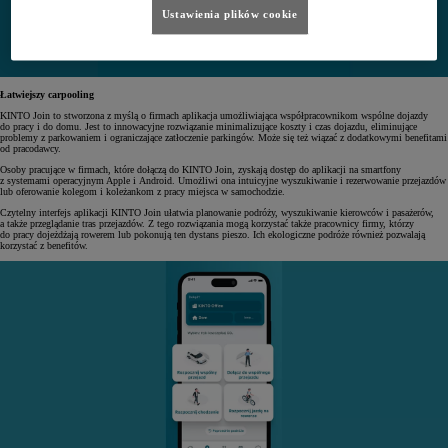
Ustawienia plików cookie
Łatwiejszy carpooling
KINTO Join to stworzona z myślą o firmach aplikacja umożliwiająca współpracownikom wspólne dojazdy
do pracy i do domu. Jest to innowacyjne rozwiązanie minimalizujące koszty i czas dojazdu, eliminujące
problemy z parkowaniem i ograniczające zatłoczenie parkingów. Może się też wiązać z dodatkowymi benefitami
od pracodawcy.
Osoby pracujące w firmach, które dołączą do KINTO Join, zyskają dostęp do aplikacji na smartfony
z systemami operacyjnym Apple i Android. Umożliwi ona intuicyjne wyszukiwanie i rezerwowanie przejazdów
lub oferowanie kolegom i koleżankom z pracy miejsca w samochodzie.
Czytelny interfejs aplikacji KINTO Join ułatwia planowanie podróży, wyszukiwanie kierowców i pasażerów,
a także przeglądanie tras przejazdów. Z tego rozwiązania mogą korzystać także pracownicy firmy, którzy
do pracy dojeżdżają rowerem lub pokonują ten dystans pieszo. Ich ekologiczne podróże również pozwalają
korzystać z benefitów.