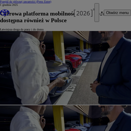
Przejdź do głównej zawartości
(Press Enter)
1 grudnia 2025
Cyfrowa platforma mobilności KINTO Join
Otwórz menu
dostępna również w Polsce
Łatwiejsza droga do pracy i do domu