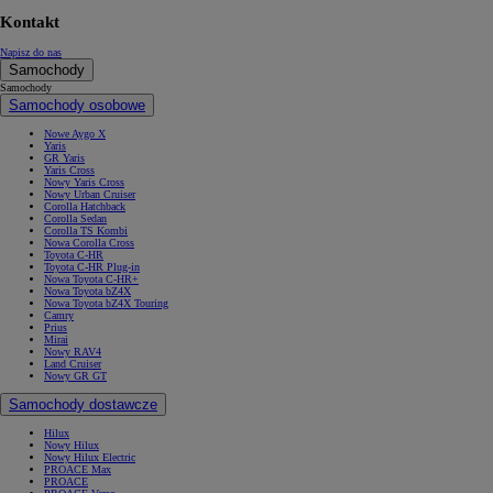
Kontakt
Napisz do nas
Samochody
Samochody
Samochody osobowe
Nowe Aygo X
Yaris
GR Yaris
Yaris Cross
Nowy Yaris Cross
Nowy Urban Cruiser
Corolla Hatchback
Corolla Sedan
Corolla TS Kombi
Nowa Corolla Cross
Toyota C-HR
Toyota C-HR Plug-in
Nowa Toyota C-HR+
Nowa Toyota bZ4X
Nowa Toyota bZ4X Touring
Camry
Prius
Mirai
Nowy RAV4
Land Cruiser
Nowy GR GT
Samochody dostawcze
Hilux
Nowy Hilux
Nowy Hilux Electric
PROACE Max
PROACE