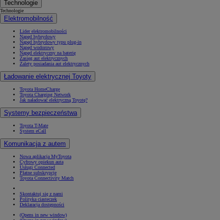
Technologie
Technologie
Elektromobilność
Lider elektromobilności
Napęd hybrydowy
Napęd hybrydowy typu plug-in
Napęd wodorowy
Napęd elektryczny na baterię
Zasięg aut elektrycznych
Zalety posiadania aut elektrycznych
Ładowanie elektrycznej Toyoty
Toyota HomeCharge
Toyota Charging Network
Jak naładować elektryczną Toyotę?
Systemy bezpieczeństwa
Toyota T-Mate
System eCall
Komunikacja z autem
Nowa aplikacja MyToyota
Cyfrowy opiekun auta
Usługi Connected
Płatne subskrypcje
Toyota Connectivity Match
Skontaktuj się z nami
Polityka ciasteczek
Deklaracja dostępności
(Opens in new window)