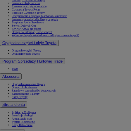
Pozostałe oferty serwisu
Rezerwacja wizyty w serwisie
Gwarancja Toyota Relax
Pozostałe Gwarancje Toyoty
Ubezpieczenia i naprawy blacharsko-lakiernicze
Innowacyjne usługi dla Twojej wygody
Bezpłatne Akcje Serwisowe
Serwis Dobrych Cen
Serwis w ASO się opłaca
Dostęp do informacji serwisowych
Wykaz wydanych zaświadczeń o odbytym szkoleniu (pdf)
Oryginalne części i oleje Toyota
Oryginalne części Toyoty
Oryginalne oleje Toyoty
Program Sprzedaży Hurtowej Trade
Trade
Akcesoria
Oryginalne akcesoria Toyoty
Opony i koła zimowe
Zabudowy samochodów dostawczych
Zabezpieczenia i alarmy
Sklep Toyoty
Strefa klienta
Aplikacja MyToyota
Instrukcje obsługi
Aktualizacja map
System Bluetooth®
Karty Ratownicze