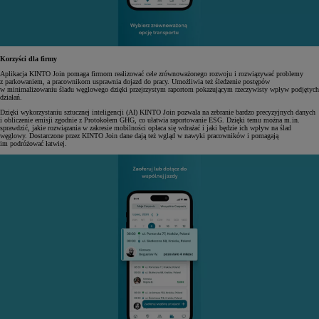
Korzyści dla firmy
Aplikacja KINTO Join pomaga firmom realizować cele zrównoważonego rozwoju i rozwiązywać problemy
z parkowaniem, a pracownikom usprawnia dojazd do pracy. Umożliwia też śledzenie postępów
w minimalizowaniu śladu węglowego dzięki przejrzystym raportom pokazującym rzeczywisty wpływ podjętych
działań.
Dzięki wykorzystaniu sztucznej inteligencji (AI) KINTO Join pozwala na zebranie bardzo precyzyjnych danych
i obliczenie emisji zgodnie z Protokołem GHG, co ułatwia raportowanie ESG. Dzięki temu można m.in.
sprawdzić, jakie rozwiązania w zakresie mobilności opłaca się wdrażać i jaki będzie ich wpływ na ślad
węglowy. Dostarczone przez KINTO Join dane dają też wgląd w nawyki pracowników i pomagają
im podróżować łatwiej.