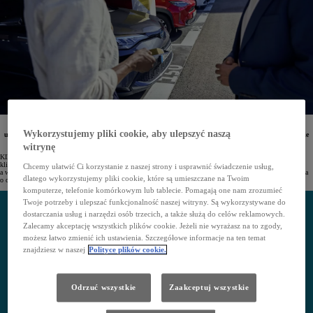
W Polsce dostępna już jest najnowsza usługa z rodziny KINTO – KINTO Join. Jest to aplikacja
Wykorzystujemy pliki cookie, aby ulepszyć naszą
umożliwiająca pracownikom wspólne przejazdy do pracy i do domu. Dla firm jest to realne narzędzie
ograniczające emisję i ułatwiające raportowanie ESG.
witrynę
KINTO działa w Polsce od 2021 roku, oferując leasing i wynajem długoterminowy dla przedsiębiorstw oraz
klientów indywidualnych. Firmy mogą skorzystać z kompleksowej oferty wynajmu i zarządzania flotą,
Chcemy ułatwić Ci korzystanie z naszej strony i usprawnić świadczenie usług,
a wszystkie produkty i usługi są dopasowane do ich potrzeb. Ostatnio gama usług KINTO została rozszerzona
dlatego wykorzystujemy pliki cookie, które są umieszczane na Twoim
o cyfrową platformę mobilności – KINTO Join.
komputerze, telefonie komórkowym lub tablecie. Pomagają one nam zrozumieć
Twoje potrzeby i ulepszać funkcjonalność naszej witryny. Są wykorzystywane do
dostarczania usług i narzędzi osób trzecich, a także służą do celów reklamowych.
Zalecamy akceptację wszystkich plików cookie. Jeżeli nie wyrażasz na to zgody,
możesz łatwo zmienić ich ustawienia. Szczegółowe informacje na ten temat
znajdziesz w naszej
Polityce plików cookie.
Odrzuć wszystkie
Zaakceptuj wszystkie