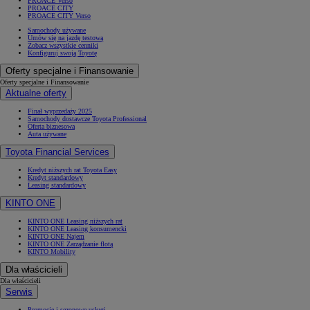
PROACE Verso
PROACE CITY
PROACE CITY Verso
Samochody używane
Umów się na jazdę testową
Zobacz wszystkie cenniki
Konfiguruj swoją Toyotę
Oferty specjalne i Finansowanie
Oferty specjalne i Finansowanie
Aktualne oferty
Finał wyprzedaży 2025
Samochody dostawcze Toyota Professional
Oferta biznesowa
Auta używane
Toyota Financial Services
Kredyt niższych rat Toyota Easy
Kredyt standardowy
Leasing standardowy
KINTO ONE
KINTO ONE Leasing niższych rat
KINTO ONE Leasing konsumencki
KINTO ONE Najem
KINTO ONE Zarządzanie flotą
KINTO Mobility
Dla właścicieli
Dla właścicieli
Serwis
Promocje i sezonowe usługi