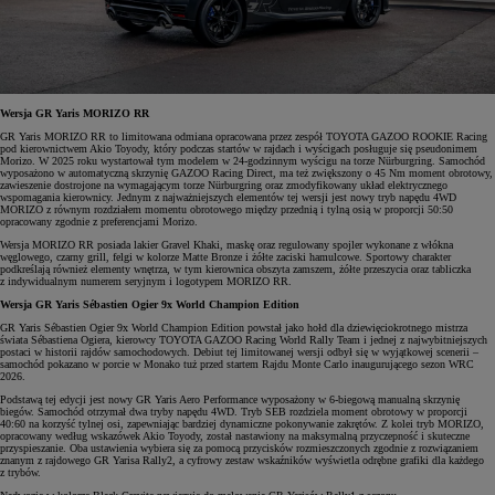
Wersja GR Yaris MORIZO RR
GR Yaris MORIZO RR to limitowana odmiana opracowana przez zespół TOYOTA GAZOO ROOKIE Racing
pod kierownictwem Akio Toyody, który podczas startów w rajdach i wyścigach posługuje się pseudonimem
Morizo. W 2025 roku wystartował tym modelem w 24-godzinnym wyścigu na torze Nürburgring. Samochód
wyposażono w automatyczną skrzynię GAZOO Racing Direct, ma też zwiększony o 45 Nm moment obrotowy,
zawieszenie dostrojone na wymagającym torze Nürburgring oraz zmodyfikowany układ elektrycznego
wspomagania kierownicy. Jednym z najważniejszych elementów tej wersji jest nowy tryb napędu 4WD
MORIZO z równym rozdziałem momentu obrotowego między przednią i tylną osią w proporcji 50:50
opracowany zgodnie z preferencjami Morizo.
Wersja MORIZO RR posiada lakier Gravel Khaki, maskę oraz regulowany spojler wykonane z włókna
węglowego, czarny grill, felgi w kolorze Matte Bronze i żółte zaciski hamulcowe. Sportowy charakter
podkreślają również elementy wnętrza, w tym kierownica obszyta zamszem, żółte przeszycia oraz tabliczka
z indywidualnym numerem seryjnym i logotypem MORIZO RR.
Wersja GR Yaris Sébastien Ogier 9x World Champion Edition
GR Yaris Sébastien Ogier 9x World Champion Edition powstał jako hołd dla dziewięciokrotnego mistrza
świata Sébastiena Ogiera, kierowcy TOYOTA GAZOO Racing World Rally Team i jednej z najwybitniejszych
postaci w historii rajdów samochodowych. Debiut tej limitowanej wersji odbył się w wyjątkowej scenerii –
samochód pokazano w porcie w Monako tuż przed startem Rajdu Monte Carlo inaugurującego sezon WRC
2026.
Podstawą tej edycji jest nowy GR Yaris Aero Performance wyposażony w 6-biegową manualną skrzynię
biegów. Samochód otrzymał dwa tryby napędu 4WD. Tryb SEB rozdziela moment obrotowy w proporcji
40:60 na korzyść tylnej osi, zapewniając bardziej dynamiczne pokonywanie zakrętów. Z kolei tryb MORIZO,
opracowany według wskazówek Akio Toyody, został nastawiony na maksymalną przyczepność i skuteczne
przyspieszanie. Oba ustawienia wybiera się za pomocą przycisków rozmieszczonych zgodnie z rozwiązaniem
znanym z rajdowego GR Yarisa Rally2, a cyfrowy zestaw wskaźników wyświetla odrębne grafiki dla każdego
z trybów.