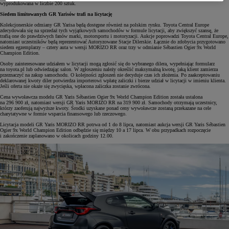
wyprodukowana w liczbie 200 sztuk.
Siedem limitowanych GR Yarisów trafi na licytację
Kolekcjonerskie odmiany GR Yarisa będą dostępne również na polskim rynku. Toyota Central Europe
zdecydowała się na sprzedaż tych wyjątkowych samochodów w formule licytacji, aby zwiększyć szansę, że
trafią one do prawdziwych fanów marki, motorsportu i motoryzacji. Aukcje poprowadzi Toyota Central Europe,
natomiast uczestników będą reprezentować Autoryzowane Stacje Dilerskie. Łącznie do zdobycia przygotowano
siedem egzemplarzy – cztery auta w wersji MORIZO RR oraz trzy w odmianie Sébastien Ogier 9x World
Champion Edition.
Osoby zainteresowane udziałem w licytacji mogą zgłosić się do wybranego dilera, wypełniając formularz
na toyota.pl lub odwiedzając salon. W zgłoszeniu należy określić maksymalną kwotę, jaką klient zamierza
przeznaczyć na zakup samochodu. O kolejności zgłoszeń nie decyduje czas ich złożenia. Po zaakceptowaniu
deklarowanej kwoty diler potwierdza importerowi wpłatę zaliczki i bierze udział w licytacji w imieniu klienta.
Jeśli oferta nie okaże się zwycięska, wpłacona zaliczka zostanie zwrócona.
Cena wywoławcza modelu GR Yaris Sébastien Ogier 9x World Champion Edition została ustalona
na 296 900 zł, natomiast wersji GR Yaris MORIZO RR na 319 900 zł. Samochody otrzymają uczestnicy,
którzy zaoferują najwyższe kwoty. Środki uzyskane ponad ceny wywoławcze zostaną przekazane na cele
charytatywne w formie wsparcia finansowego lub rzeczowego.
Licytacja modeli GR Yaris MORIZO RR potrwa od 1 do 8 lipca, natomiast aukcja wersji GR Yaris Sébastien
Ogier 9x World Champion Edition odbędzie się między 10 a 17 lipca. W obu przypadkach rozpoczęcie
i zakończenie zaplanowano w okolicach godziny 12.00.