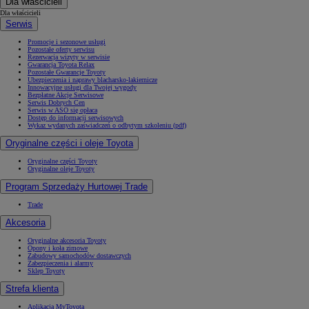
Dla właścicieli
Dla właścicieli
Serwis
Promocje i sezonowe usługi
Pozostałe oferty serwisu
Rezerwacja wizyty w serwisie
Gwarancja Toyota Relax
Pozostałe Gwarancje Toyoty
Ubezpieczenia i naprawy blacharsko-lakiernicze
Innowacyjne usługi dla Twojej wygody
Bezpłatne Akcje Serwisowe
Serwis Dobrych Cen
Serwis w ASO się opłaca
Dostęp do informacji serwisowych
Wykaz wydanych zaświadczeń o odbytym szkoleniu (pdf)
Oryginalne części i oleje Toyota
Oryginalne części Toyoty
Oryginalne oleje Toyoty
Program Sprzedaży Hurtowej Trade
Trade
Akcesoria
Oryginalne akcesoria Toyoty
Opony i koła zimowe
Zabudowy samochodów dostawczych
Zabezpieczenia i alarmy
Sklep Toyoty
Strefa klienta
Aplikacja MyToyota