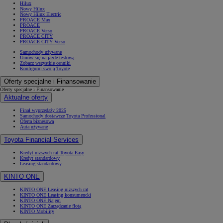
Hilux
Nowy Hilux
Nowy Hilux Electric
PROACE Max
PROACE
PROACE Verso
PROACE CITY
PROACE CITY Verso
Samochody używane
Umów się na jazdę testową
Zobacz wszystkie cenniki
Konfiguruj swoją Toyotę
Oferty specjalne i Finansowanie
Oferty specjalne i Finansowanie
Aktualne oferty
Finał wyprzedaży 2025
Samochody dostawcze Toyota Professional
Oferta biznesowa
Auta używane
Toyota Financial Services
Kredyt niższych rat Toyota Easy
Kredyt standardowy
Leasing standardowy
KINTO ONE
KINTO ONE Leasing niższych rat
KINTO ONE Leasing konsumencki
KINTO ONE Najem
KINTO ONE Zarządzanie flotą
KINTO Mobility