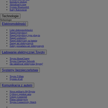
Instrukcje obsługi
Aktualizacja map
System Bluetooth®
Karty Ratownicze
Technologie
Technologie
Elektromobilność
Lider elektromobilności
Napęd hybrydowy
Napęd hybrydowy typu plug-in
Napęd wodorowy
Napęd elektryczny na baterię
Zasięg aut elektrycznych
Zalety posiadania aut elektrycznych
Ładowanie elektrycznej Toyoty
Toyota HomeCharge
Toyota Charging Network
Jak naładować elektryczną Toyotę?
Systemy bezpieczeństwa
Toyota T-Mate
System eCall
Komunikacja z autem
Nowa aplikacja MyToyota
Cyfrowy opiekun auta
Usługi Connected
Płatne subskrypcje
Toyota Connectivity Match