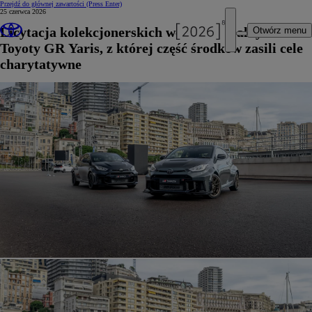
Przejdź do głównej zawartości
(Press Enter)
25 czerwca 2026
Licytacja kolekcjonerskich wersji specjalnych
Otwórz menu
Toyoty GR Yaris, z której część środków zasili cele
charytatywne