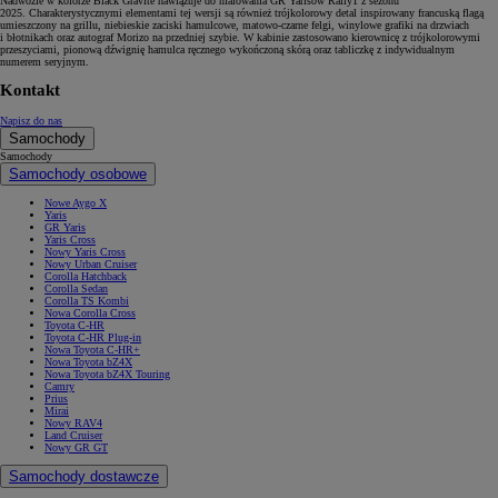
Nadwozie w kolorze Black Gravite nawiązuje do malowania GR Yarisów Rally1 z sezonu
2025. Charakterystycznymi elementami tej wersji są również trójkolorowy detal inspirowany francuską flagą
umieszczony na grillu, niebieskie zaciski hamulcowe, matowo-czarne felgi, winylowe grafiki na drzwiach
i błotnikach oraz autograf Morizo na przedniej szybie. W kabinie zastosowano kierownicę z trójkolorowymi
przeszyciami, pionową dźwignię hamulca ręcznego wykończoną skórą oraz tabliczkę z indywidualnym
numerem seryjnym.
Kontakt
Napisz do nas
Samochody
Samochody
Samochody osobowe
Nowe Aygo X
Yaris
GR Yaris
Yaris Cross
Nowy Yaris Cross
Nowy Urban Cruiser
Corolla Hatchback
Corolla Sedan
Corolla TS Kombi
Nowa Corolla Cross
Toyota C-HR
Toyota C-HR Plug-in
Nowa Toyota C-HR+
Nowa Toyota bZ4X
Nowa Toyota bZ4X Touring
Camry
Prius
Mirai
Nowy RAV4
Land Cruiser
Nowy GR GT
Samochody dostawcze