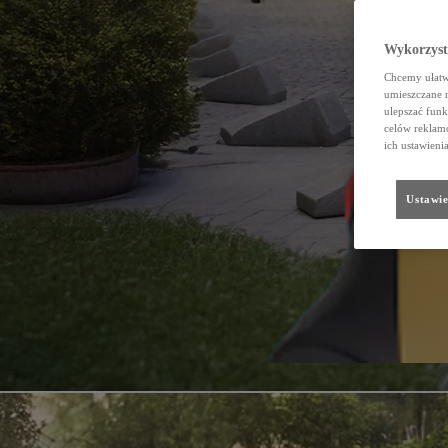
Wykorzystu
Chcemy ułatwi
umieszczane 
ulepszać funk
celów reklamo
ich ustawieni
Ustawie