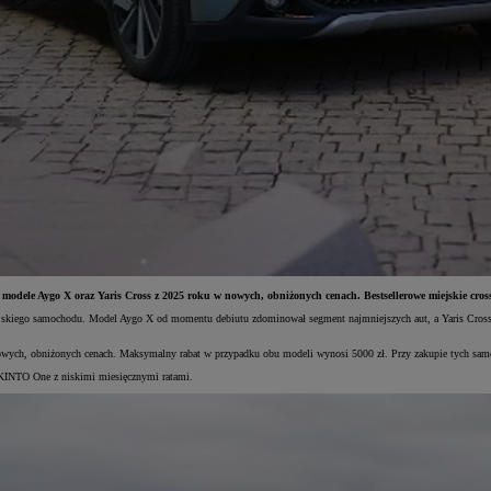
odele Aygo X oraz Yaris Cross z 2025 roku w nowych, obniżonych cenach. Bestsellerowe miejskie cross
ejskiego samochodu. Model Aygo X od momentu debiutu zdominował segment najmniejszych aut, a Yaris Cross 
wych, obniżonych cenach. Maksymalny rabat w przypadku obu modeli wynosi 5000 zł. Przy zakupie tych samoc
u KINTO One z niskimi miesięcznymi ratami.