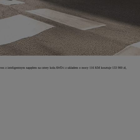
ross z inteligentnym napędem na cztery koła AWD-i z układem o mocy 116 KM kosztuje 133 900 zł,