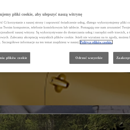
jemy pliki cookie, aby ulepszyć naszą witrynę
ć Ci korzystanie z naszej strony i usprawnić świadczenie usług, dlatego wykorzystujemy pliki co
na Twoim komputerze, telefonie komórkowym lub tablecie. Pomagają one nam zrozumieć Twoje 
cjonalność naszej witryny. Są wykorzystywane do dostarczania usług i narzędzi osób trzecich, a 
wych. Zalecamy akceptację wszystkich plików cookie. Jeżeli nie wyrażasz na to zgody, możesz 
a. Szczegółowe informacje na ten temat znajdziesz w naszej
Polityce plików cookie.
nia plików cookie
Odrzuć wszystkie
Zaakcept