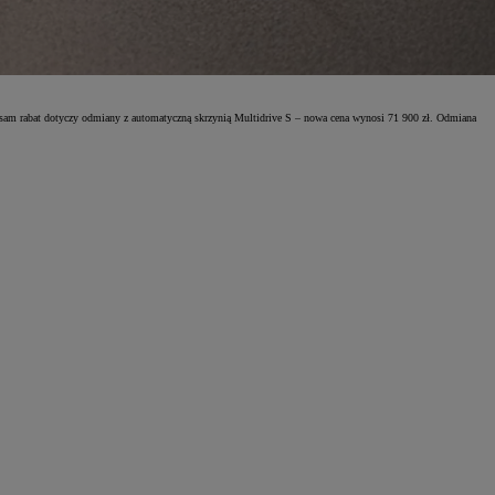
 sam rabat dotyczy odmiany z automatyczną skrzynią Multidrive S – nowa cena wynosi 71 900 zł. Odmiana