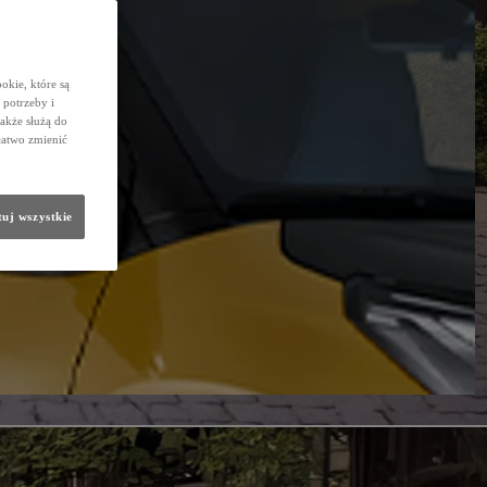
okie, które są
potrzeby i
także służą do
łatwo zmienić
uj wszystkie