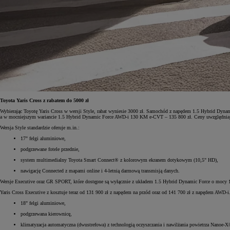
Od
105 300 zł
Corolla Hatchback
HYBRID
Toyota Yaris Cross z rabatem do 5000 zł
Wybierając Toyotę Yaris Cross w wersji Style, rabat wyniesie 3000 zł. Samochód z napędem 1.5 Hybrid Dyn
a w mocniejszym wariancie 1.5 Hybrid Dynamic Force AWD-i 130 KM e-CVT – 135 800 zł. Ceny uwzględnia
Wersja Style standardzie oferuje m.in.:
17" felgi aluminiowe,
podgrzewane fotele przednie,
system multimedialny Toyota Smart Connect® z kolorowym ekranem dotykowym (10,5" HD),
nawigację Connected z mapami online i 4-letnią darmową transmisją danych.
Wersje Executive oraz GR SPORT, które dostępne są wyłącznie z układem 1.5 Hybrid Dynamic Force o mocy 
Yaris Cross Executive z kosztuje teraz od 131 900 zł z napędem na przód oraz od 141 700 zł z napędem AWD-i
18" felgi aluminiowe,
podgrzewana kierownicę,
klimatyzacja automatyczna (dwustrefowa) z technologią oczyszczania i nawilżania powietrza Nanoe-X