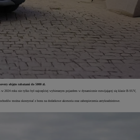
overy objęto rabatami do 5000 zł.
w 2024 roku nie tylko był najczęściej wybieranym pojazdem w dynamicznie rozwijającej się klasie B-SUV,
hodów można skorzystać z bonu na dodatkowe akcesoria oraz zabezpieczenia antykradzieżowe.