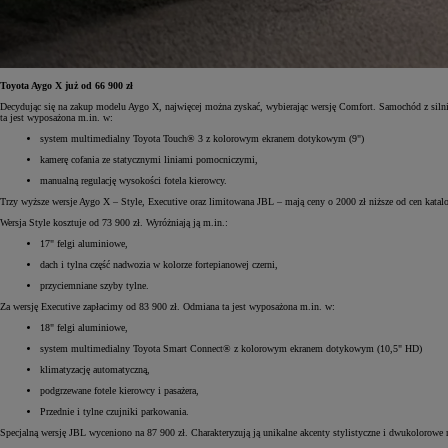
Toyota Aygo X już od 66 900 zł
Decydując się na zakup modelu Aygo X, najwięcej można zyskać, wybierając wersję Comfort. Samochód z siln
ta jest wyposażona m.in. w:
system multimedialny Toyota Touch® 3 z kolorowym ekranem dotykowym (9")
kamerę cofania ze statycznymi liniami pomocniczymi,
manualną regulację wysokości fotela kierowcy.
Trzy wyższe wersje Aygo X – Style, Executive oraz limitowana JBL – mają ceny o 2000 zł niższe od cen kata
Wersja Style kosztuje od 73 900 zł. Wyróżniają ją m.in.:
17" felgi aluminiowe,
dach i tylna część nadwozia w kolorze fortepianowej czerni,
przyciemniane szyby tylne.
Za wersję Executive zapłacimy od 83 900 zł. Odmiana ta jest wyposażona m.in. w:
18" felgi aluminiowe,
system multimedialny Toyota Smart Connect® z kolorowym ekranem dotykowym (10,5" HD)
klimatyzację automatyczną,
podgrzewane fotele kierowcy i pasażera,
Przednie i tylne czujniki parkowania.
Specjalną wersję JBL wyceniono na 87 900 zł. Charakteryzują ją unikalne akcenty stylistyczne i dwukolorow