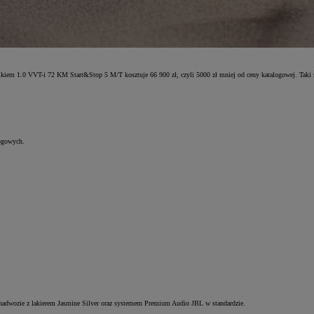
ikiem 1.0 VVT-i 72 KM Start&Stop 5 M/T kosztuje 66 900 zł, czyli 5000 zł mniej od ceny katalogowej. Taki
logowych.
e nadwozie z lakierem Jasmine Silver oraz systemem Premium Audio JBL w standardzie.