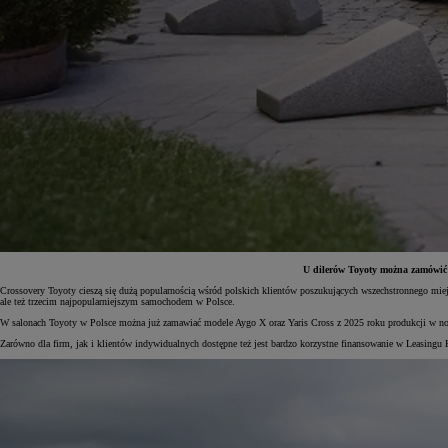
U dilerów Toyoty można zamówić m
Crossovery Toyoty cieszą się dużą popularnością wśród polskich klientów poszukujących wszechstronnego mi
ale też trzecim najpopularniejszym samochodem w Polsce.
Od
81 900 zł
W salonach Toyoty w Polsce można już zamawiać modele Aygo X oraz Yaris Cross z 2025 roku produkcji w no
Yaris Cross
Zarówno dla firm, jak i klientów indywidualnych dostępne też jest bardzo korzystne finansowanie w Leasing
HYBRID