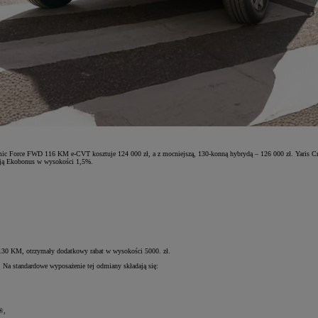
amic Force FWD 116 KM e-CVT kosztuje 124 000 zł, a z mocniejszą, 130-konną hybrydą – 126 000 zł. Yaris C
ją Ekobonus w wysokości 1,5%.
130 KM, otrzymały dodatkowy rabat w wysokości 5000. zł.
. Na standardowe wyposażenie tej odmiany składają się:
®,