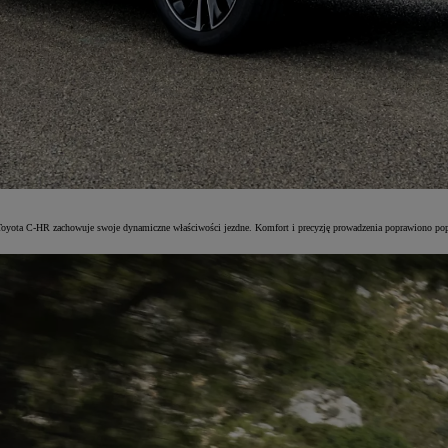
 Toyota C-HR zachowuje swoje dynamiczne właściwości jezdne. Komfort i precyzję prowadzenia poprawiono p