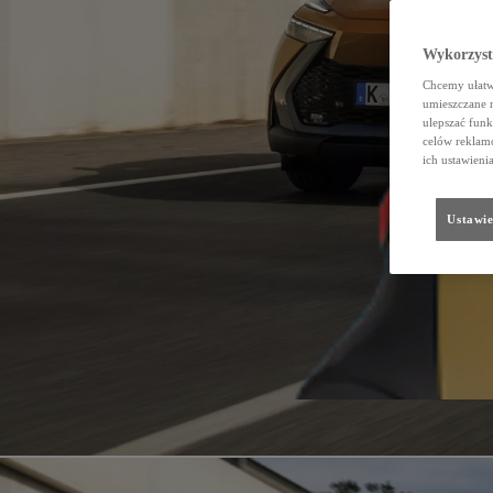
Wykorzystu
Chcemy ułatwi
umieszczane 
ulepszać funk
celów reklamo
ich ustawieni
Ustawie