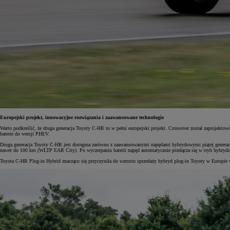
Europejski projekt, innowacyjne rozwiązania i zaawansowane technologie
Warto podkreślić, że druga generacja Toyoty C-HR to w pełni europejski projekt. Crossover został zaproje
baterie do wersji PHEV.
Druga generacja Toyoty C-HR jest dostępna zarówno z zaawansowanymi napędami hybrydowymi piątej generacj
nawet do 100 km (WLTP EAR City). Po wyczerpaniu baterii napęd automatycznie przełącza się w tryb hybrydowy
Toyota C-HR Plug-in Hybrid znacząco się przyczyniła do wzrostu sprzedaży hybryd plug-in Toyoty w Europi