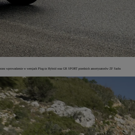
oprzez wprowadzenie w wersjach Plug-in Hybrid oraz GR SPORT przednich amortyzatorów ZF Sachs