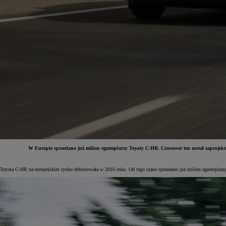
W Europie sprzedano już milion egzemplarzy Toyoty C-HR. Crossover ten
został
zaprojekt
Od
81 900 zł
Toyota C-HR na europejskim rynku debiutowała w 2016 roku. Od tego czasu sprzedano już milion egzemplarzy te
Yaris Cross
HYBRID