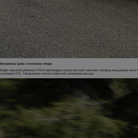
Od
105 300 zł
Corolla Hatchback
HYBRID
Dynamiczna jazda i nowoczesny design
Dzięki ulepszonej platformie TNGA zapewniającej wyższą sztywność nadwozia i mniejszą masę pojazdu nowa
z systemem FSC. Udoskonalono również właściwości aerodynamiczne auta.