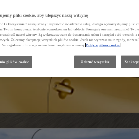
jemy pliki cookie, aby ulepszyć naszą witrynę
ć Ci korzystanie z naszej strony i usprawnić świadczenie usług, dlatego wykorzystujemy pliki co
na Twoim komputerze, telefonie komórkowym lub tablecie. Pomagają one nam zrozumieć Twoje 
cjonalność naszej witryny. Są wykorzystywane do dostarczania usług i narzędzi osób trzecich, a 
wych. Zalecamy akceptację wszystkich plików cookie. Jeżeli nie wyrażasz na to zgody, możesz 
a. Szczegółowe informacje na ten temat znajdziesz w naszej
Polityce plików cookie.
nia plików cookie
Odrzuć wszystkie
Zaakcept