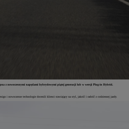
tępna z nowoczesnymi napędami hybrydowymi piątej generacji lub w wersji Plug-in Hybrid.
n i nowoczesne technologie docenili klienci stawiający na styl, jakość i radość z codziennej jazdy.