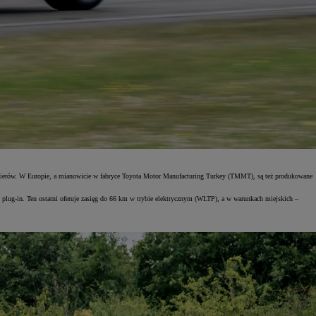
żynierów. W Europie, a mianowicie w fabryce Toyota Motor Manufacturing Turkey (TMMT), są też produkowane
lug-in. Ten ostatni oferuje zasięg do 66 km w trybie elektrycznym (WLTP), a w warunkach miejskich –