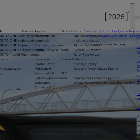
y
ONE
Praca w Toyocie
Strefa klienta
Świętujemy 35 lat Toyoty w Polsce
Toyota
KINTO ONE Leasing niższych rat
Dołącz do nas
Aplikacja MyToyota
Odkryj 35 wyjątkowych ofert
Skonta
Ak
KINTO ONE Leasing konsumencki
Kontakt
Instrukcje obsługi
pr
Umów się na jazdę testową
rade
KINTO ONE Najem
Skontaktuj się z nami
Aktualizacja map
Ce
KINTO ONE Zarządzanie flotą
Salony i serwisy Toyoty
System Bluetooth®
ws
KINTO Mobility
Technologie
Karty Ratownicze
mo
Toyoty
Innowacje
Toyota Collection
S
Toyota T-Mate
Kolekcje Toyoty
do
 dostawczych
Motorsport
Kolekcje Toyoty Gazoo Racing
To
my
System eCall
FAQ
Pr
Cyfrowy opiekun auta
Najczęściej zadawane pytania
Of
Ładowanie
Wykaz wydanych zaświadczeń o odbytym szk
KI
Connected
fi
S
u
in
w
U
si
ja
te