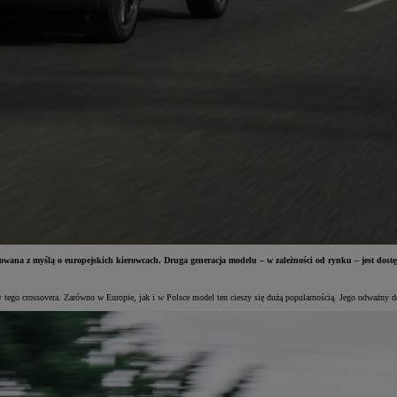
owana z myślą o europejskich kierowcach. Druga generacja modelu – w zależności od rynku – jest dos
go crossovera. Zarówno w Europie, jak i w Polsce model ten cieszy się dużą popularnością. Jego odważny desig