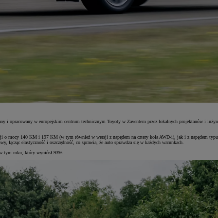
ktowany i opracowany w europejskim centrum technicznym Toyoty w Zaventem przez lokalnych projektanów i in
i o mocy 140 KM i 197 KM (w tym również w wersji z napędem na cztery koła AWD-i), jak i z napędem typu p
, łącząc elastyczność i oszczędność, co sprawia, że auto sprawdza się w każdych warunkach.
e w tym roku, który wyniósł 93%.