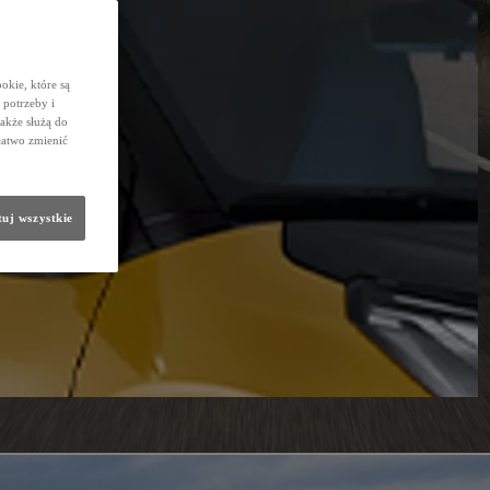
okie, które są
potrzeby i
także służą do
łatwo zmienić
uj wszystkie