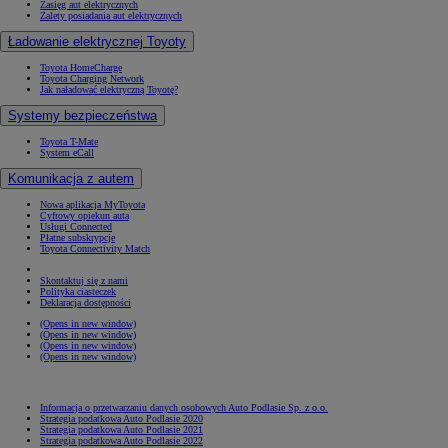
Zasięg aut elektrycznych
Zalety posiadania aut elektrycznych
Ładowanie elektrycznej Toyoty
Toyota HomeCharge
Toyota Charging Network
Jak naładować elektryczną Toyotę?
Systemy bezpieczeństwa
Toyota T-Mate
System eCall
Komunikacja z autem
Nowa aplikacja MyToyota
Cyfrowy opiekun auta
Usługi Connected
Płatne subskrypcje
Toyota Connectivity Match
Skontaktuj się z nami
Polityka ciasteczek
Deklaracja dostępności
(Opens in new window)
(Opens in new window)
(Opens in new window)
(Opens in new window)
Informacja o przetwarzaniu danych osobowych Auto Podlasie Sp. z o.o.
Strategia podatkowa Auto Podlasie 2020
Strategia podatkowa Auto Podlasie 2021
Strategia podatkowa Auto Podlasie 2022