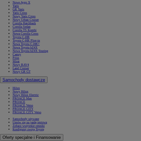
Nowe Aygo X
Yaris
GR Yaris
Yaris Cross
Nowy Yaris Cross
Nowy Urban Cruiser
Corolla Hatchback
Corolla Sedan
Corolla TS Kombi
Nowa Corolla Cross
Toyota C-HR
Toyota C-HR Plug-in
Nowa Toyota C-HR+
Nowa Toyota bZ4X
Nowa Toyota bZ4X Touring
Camry
Prius
Mirai
Nowy RAV4
Land Cruiser
Nowy GR GT
Samochody dostawcze
Hilux
Nowy Hilux
Nowy Hilux Electric
PROACE Max
PROACE
PROACE Verso
PROACE CITY
PROACE CITY Verso
Samochody używane
Umów się na jazdę testową
Zobacz wszystkie cenniki
Konfiguruj swoją Toyotę
Oferty specjalne i Finansowanie