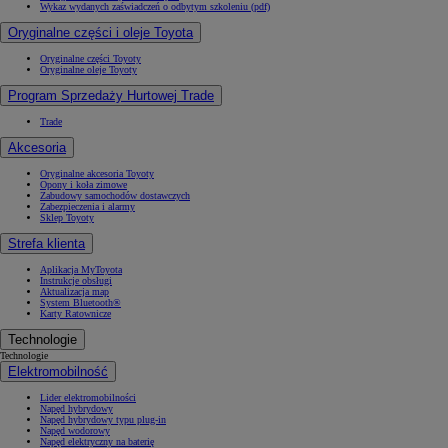
Wykaz wydanych zaświadczeń o odbytym szkoleniu (pdf)
Oryginalne części i oleje Toyota
Oryginalne części Toyoty
Oryginalne oleje Toyoty
Program Sprzedaży Hurtowej Trade
Trade
Akcesoria
Oryginalne akcesoria Toyoty
Opony i koła zimowe
Zabudowy samochodów dostawczych
Zabezpieczenia i alarmy
Sklep Toyoty
Strefa klienta
Aplikacja MyToyota
Instrukcje obsługi
Aktualizacja map
System Bluetooth®
Karty Ratownicze
Technologie
Technologie
Elektromobilność
Lider elektromobilności
Napęd hybrydowy
Napęd hybrydowy typu plug-in
Napęd wodorowy
Napęd elektryczny na baterię