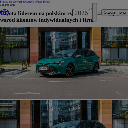
Przejdź do głównej zawartości
(Press Enter)
5 marca 2025
Toyota liderem na polskim rynku motoryzacyjnym
Otwórz menu
wśród klientów indywidualnych i firm