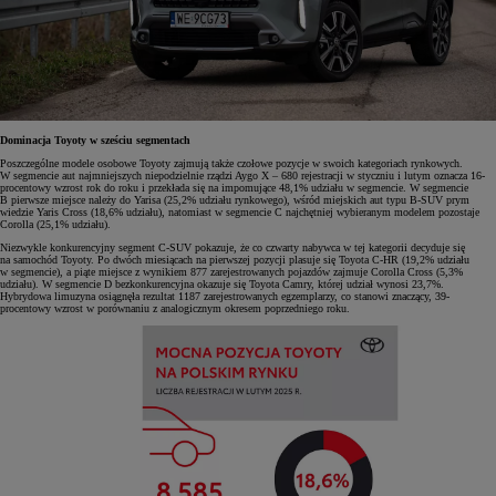
Dominacja Toyoty w sześciu segmentach
Poszczególne modele osobowe Toyoty zajmują także czołowe pozycje w swoich kategoriach rynkowych.
W segmencie aut najmniejszych niepodzielnie rządzi Aygo X – 680 rejestracji w styczniu i lutym oznacza 16-
procentowy wzrost rok do roku i przekłada się na impomujące 48,1% udziału w segmencie. W segmencie
B pierwsze miejsce należy do Yarisa (25,2% udziału rynkowego), wśród miejskich aut typu B-SUV prym
wiedzie Yaris Cross (18,6% udziału), natomiast w segmencie C najchętniej wybieranym modelem pozostaje
Corolla (25,1% udziału).
Niezwykle konkurencyjny segment C-SUV pokazuje, że co czwarty nabywca w tej kategorii decyduje się
na samochód Toyoty. Po dwóch miesiącach na pierwszej pozycji plasuje się Toyota C-HR (19,2% udziału
w segmencie), a piąte miejsce z wynikiem 877 zarejestrowanych pojazdów zajmuje Corolla Cross (5,3%
udziału). W segmencie D bezkonkurencyjna okazuje się Toyota Camry, której udział wynosi 23,7%.
Hybrydowa limuzyna osiągnęła rezultat 1187 zarejestrowanych egzemplarzy, co stanowi znaczący, 39-
procentowy wzrost w porównaniu z analogicznym okresem poprzedniego roku.