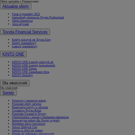
Oferty specjalne i Finansowanie
Aktualne oferty
Finał wyprzedaży 2025
Samochody dostawcze Toyota Professional
Oferta biznesowa
Auta używane
Toyota Financial Services
Kredyt niższych rat Toyota Easy
Kredyt standardowy
Leasing standardowy
KINTO ONE
KINTO ONE Leasing niższych rat
KINTO ONE Leasing konsumencki
KINTO ONE Najem
KINTO ONE Zarządzanie flotą
KINTO Mobility
Dla właścicieli
Dla właścicieli
Serwis
Promocje i sezonowe usługi
Pozostałe oferty serwisu
Rezerwacja wizyty w serwisie
Gwarancja Toyota Relax
Pozostałe Gwarancje Toyoty
Ubezpieczenia i naprawy blacharsko-lakiernicze
Innowacyjne usługi dla Twojej wygody
Bezpłatne Akcje Serwisowe
Serwis Dobrych Cen
Serwis w ASO się opłaca
Dostęp do informacji serwisowych