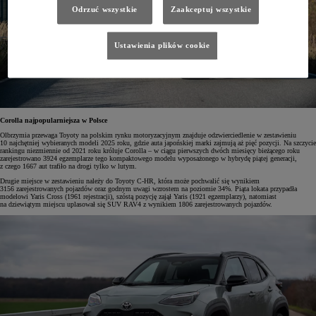
Odrzuć wszystkie
Zaakceptuj wszystkie
Ustawienia plików cookie
Corolla najpopularniejsza w Polsce
Olbrzymia przewaga Toyoty na polskim rynku motoryzacyjnym znajduje odzwierciedlenie w zestawieniu
10 najchętniej wybieranych modeli 2025 roku, gdzie auta japońskiej marki zajmują aż pięć pozycji. Na szczycie
rankingu niezmiennie od 2021 roku króluje Corolla – w ciągu pierwszych dwóch miesięcy bieżącego roku
zarejestrowano 3924 egzemplarze tego kompaktowego modelu wyposażonego w hybrydę piątej generacji,
z czego 1667 aut trafiło na drogi tylko w lutym.
Drugie miejsce w zestawieniu należy do Toyoty C-HR, która może pochwalić się wynikiem
3156 zarejestrowanych pojazdów oraz godnym uwagi wzrostem na poziomie 34%. Piąta lokata przypadła
modelowi Yaris Cross (1961 rejestracji), szóstą pozycję zajął Yaris (1921 egzemplarzy), natomiast
na dziewiątym miejscu uplasował się SUV RAV4 z wynikiem 1806 zarejestrowanych pojazdów.