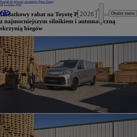
Przejdź do głównej zawartości
(Press Enter)
28 kwietnia 2026
Dodatkowy rabat na Toyotę PROACE
Otwórz menu
z najmocniejszym silnikiem i automatyczną
skrzynią biegów