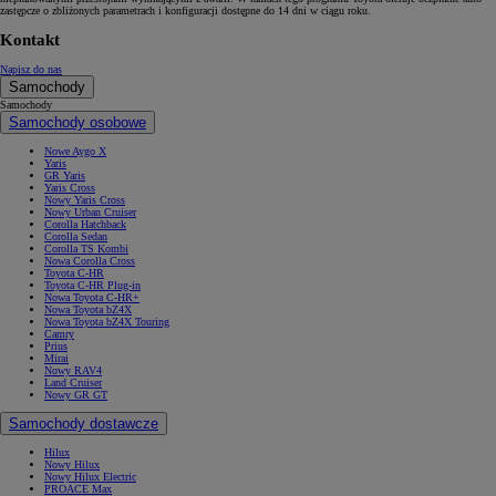
zastępcze o zbliżonych parametrach i konfiguracji dostępne do 14 dni w ciągu roku.
Kontakt
Napisz do nas
Samochody
Samochody
Samochody osobowe
Nowe Aygo X
Yaris
GR Yaris
Yaris Cross
Nowy Yaris Cross
Nowy Urban Cruiser
Corolla Hatchback
Corolla Sedan
Corolla TS Kombi
Nowa Corolla Cross
Toyota C-HR
Toyota C-HR Plug-in
Nowa Toyota C-HR+
Nowa Toyota bZ4X
Nowa Toyota bZ4X Touring
Camry
Prius
Mirai
Nowy RAV4
Land Cruiser
Nowy GR GT
Samochody dostawcze
Hilux
Nowy Hilux
Nowy Hilux Electric
PROACE Max