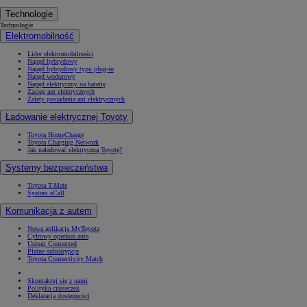
Technologie
Technologie
Elektromobilność
Lider elektromobilności
Napęd hybrydowy
Napęd hybrydowy typu plug-in
Napęd wodorowy
Napęd elektryczny na baterię
Zasięg aut elektrycznych
Zalety posiadania aut elektrycznych
Ładowanie elektrycznej Toyoty
Toyota HomeCharge
Toyota Charging Network
Jak naładować elektryczną Toyotę?
Systemy bezpieczeństwa
Toyota T-Mate
System eCall
Komunikacja z autem
Nowa aplikacja MyToyota
Cyfrowy opiekun auta
Usługi Connected
Płatne subskrypcje
Toyota Connectivity Match
Skontaktuj się z nami
Polityka ciasteczek
Deklaracja dostępności