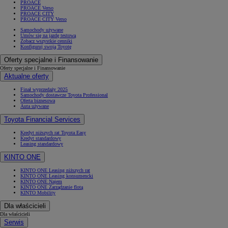
PROACE
PROACE Verso
PROACE CITY
PROACE CITY Verso
Samochody używane
Umów się na jazdę testową
Zobacz wszystkie cenniki
Konfiguruj swoją Toyotę
Oferty specjalne i Finansowanie
Oferty specjalne i Finansowanie
Aktualne oferty
Finał wyprzedaży 2025
Samochody dostawcze Toyota Professional
Oferta biznesowa
Auta używane
Toyota Financial Services
Kredyt niższych rat Toyota Easy
Kredyt standardowy
Leasing standardowy
KINTO ONE
KINTO ONE Leasing niższych rat
KINTO ONE Leasing konsumencki
KINTO ONE Najem
KINTO ONE Zarządzanie flotą
KINTO Mobility
Dla właścicieli
Dla właścicieli
Serwis