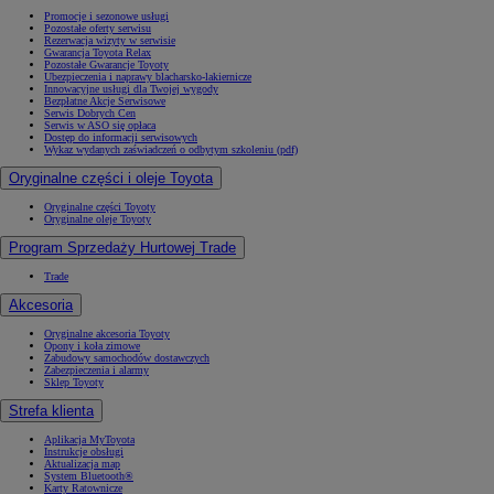
Promocje i sezonowe usługi
Pozostałe oferty serwisu
Rezerwacja wizyty w serwisie
Gwarancja Toyota Relax
Pozostałe Gwarancje Toyoty
Ubezpieczenia i naprawy blacharsko-lakiernicze
Innowacyjne usługi dla Twojej wygody
Bezpłatne Akcje Serwisowe
Serwis Dobrych Cen
Serwis w ASO się opłaca
Dostęp do informacji serwisowych
Wykaz wydanych zaświadczeń o odbytym szkoleniu (pdf)
Oryginalne części i oleje Toyota
Oryginalne części Toyoty
Oryginalne oleje Toyoty
Program Sprzedaży Hurtowej Trade
Trade
Akcesoria
Oryginalne akcesoria Toyoty
Opony i koła zimowe
Zabudowy samochodów dostawczych
Zabezpieczenia i alarmy
Sklep Toyoty
Strefa klienta
Aplikacja MyToyota
Instrukcje obsługi
Aktualizacja map
System Bluetooth®
Karty Ratownicze