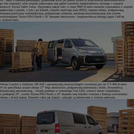
16", radio z czterema głośnikami, przesuwane drzwi po prawej stronie (z możliwością zamówienia drzwi
po obu stronach), tylne czujniki parkowania oraz pakiet systemów bezpieczeństwa czynnego i wsparcia
kierowcy Toyota Safety Sense. Opcjonalny pakiet Easy w cenie 9900 zł netto rozszerza wyposażenie o czujniki
parkowania z przodu, z tyłu i po bokach, czujniki martwego pola (BDS), kamerę cofania, podgrzewaną,
skórzaną kierownicę wielofunkcyjną, podgrzewane siedzenia, automatyczną klimatyzację oraz system
multimedialny Toyota PRO-Touch z 10" ekranem dotykowym i bezprzewodową obsługą Apple CarPlay
i Android Auto.
Wersja Comfort z silnikiem 180 KM i automatyczną skrzynią biegów wyceniona jest od 173 400 zł netto.
W tej specyfikacji pojazd oferuje 17" felgi aluminiowe, podgrzewaną kierownicę i fotele, dwustrefową
klimatyzację automatyczną, , światła przednie w technologii Full LED, cyfrowy zestaw wskaźników
o przekątnej 10", system Toyota PRO-Touch z 10" ekranem oraz lusterko wsteczne z funkcją wyświetlania
obrazu z dwóch kamer. Elementy takie jak klamki i zderzaki są lakierowane w kolorze nadwozia.