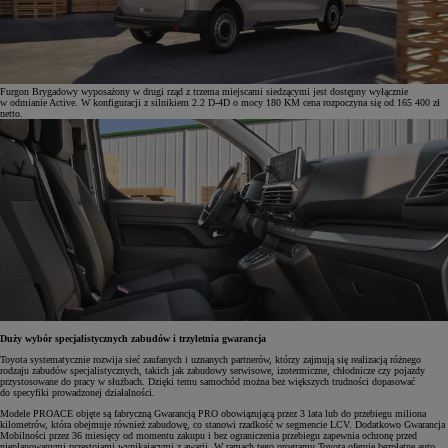
Furgon Brygadowy wyposażony w drugi rząd z trzema miejscami siedzącymi jest dostępny wyłącznie
w odmianie Active. W konfiguracji z silnikiem 2.2 D-4D o mocy 180 KM cena rozpoczyna się od 165 400 zł
netto.
Duży wybór specjalistycznych zabudów i trzyletnia gwarancja
Toyota systematycznie rozwija sieć zaufanych i uznanych partnerów, którzy zajmują się realizacją różnego
rodzaju zabudów specjalistycznych, takich jak zabudowy serwisowe, izotermiczne, chłodnicze czy pojazdy
przystosowane do pracy w służbach. Dzięki temu samochód można bez większych trudności dopasować
do specyfiki prowadzonej działalności.
Modele PROACE objęte są fabryczną Gwarancją PRO obowiązującą przez 3 lata lub do przebiegu miliona
kilometrów, która obejmuje również zabudowę, co stanowi rzadkość w segmencie LCV. Dodatkowo Gwarancja
Mobilności przez 36 miesięcy od momentu zakupu i bez ograniczenia przebiegu zapewnia ochronę przed
nieplanowanymi przestojami wynikającymi z awarii. W ramach tego programu Toyota oferuje bezpłatne auto