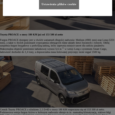
Ustawienia plików cookie
Toyota PROACE o mocy 180 KM już od 153 500 zł netto
Furgon PROACE dostępny jest w dwóch wariantach długości nadwozia: Medium (4981 mm) oraz Long (5331
mm), a także w dwóch poziomach wyposażenia oferujących różne układy drzwi bocznych i tylnych. Ofertę
uzupełnia furgon brygadowy z podwójną kabiną, który zapewnia miejsce nawet dla sześciu pasażerów.
3
Maksymalna objętość przestrzeni ładunkowej wynosi 6,6 m
w wersji Long z systemem Smart Cargo,
ładowność dochodzi do 1,4 tony, a dopuszczalna masa holowanej przyczepy może sięgać 2500 kg.
Cennik Toyoty PROACE z silnikiem 2.2 D-4D o mocy 180 KM rozpoczyna się od 153 500 zł netto.
Podstawowa wersja furgon Active w krótszym nadwoziu oferuje m.in. manualną klimatyzację, stalowe felgi