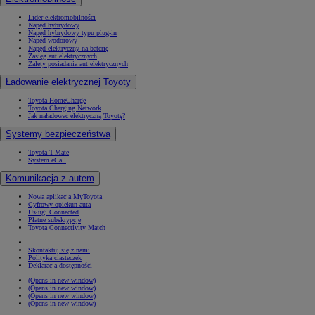
Lider elektromobilności
Napęd hybrydowy
Napęd hybrydowy typu plug-in
Napęd wodorowy
Napęd elektryczny na baterię
Zasięg aut elektrycznych
Zalety posiadania aut elektrycznych
Ładowanie elektrycznej Toyoty
Toyota HomeCharge
Toyota Charging Network
Jak naładować elektryczną Toyotę?
Systemy bezpieczeństwa
Toyota T-Mate
System eCall
Komunikacja z autem
Nowa aplikacja MyToyota
Cyfrowy opiekun auta
Usługi Connected
Płatne subskrypcje
Toyota Connectivity Match
Skontaktuj się z nami
Polityka ciasteczek
Deklaracja dostępności
(Opens in new window)
(Opens in new window)
(Opens in new window)
(Opens in new window)