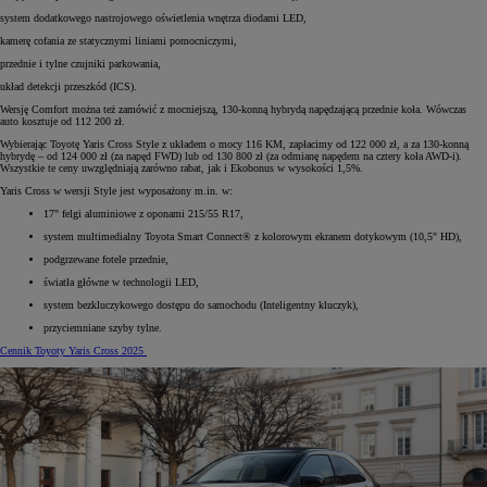
system dodatkowego nastrojowego oświetlenia wnętrza diodami LED,
kamerę cofania ze statycznymi liniami pomocniczymi,
przednie i tylne czujniki parkowania,
układ detekcji przeszkód (ICS).
Wersję Comfort można też zamówić z mocniejszą, 130-konną hybrydą napędzającą przednie koła. Wówczas
auto kosztuje od 112 200 zł.
Wybierając Toyotę Yaris Cross Style z układem o mocy 116 KM, zapłacimy od 122 000 zł, a za 130-konną
hybrydę – od 124 000 zł (za napęd FWD) lub od 130 800 zł (za odmianę napędem na cztery koła AWD-i).
Wszystkie te ceny uwzględniają zarówno rabat, jak i Ekobonus w wysokości 1,5%.
Yaris Cross w wersji Style jest wyposażony m.in. w:
17" felgi aluminiowe z oponami 215/55 R17,
system multimedialny Toyota Smart Connect® z kolorowym ekranem dotykowym (10,5" HD),
podgrzewane fotele przednie,
światła główne w technologii LED,
system bezkluczykowego dostępu do samochodu (Inteligentny kluczyk),
przyciemniane szyby tylne.
Cennik Toyoty Yaris Cross 2025