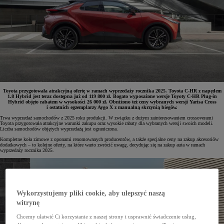
Toyota przygotowała atrakcyjną ofertę w ramach wyprzedaży rocznika 2025. Toyota C-HR z napędem
1.8 Hybrid jest teraz dostępna już od 119 800 zł. Bogato wyposażone wersje Toyoty C-HR Plug-in
Hybrid objęto rabatem w wysokości 26 000 zł. Obniżono też ceny wybranych wersji Yarisa Cross
i ostatnich egzemplarzy Aygo X z manualną skrzynią biegów.
Trwa wyprzedaż samochodów z 2025 roku produkcji. W związku z dużym zainteresowaniem crossoverami
Toyota przygotowała atrakcyjne warunki zakupu oraz wysokie rabaty dla wybranych wersji swoich modeli.
Liczba samochodów objętych wyprzedażą jest ograniczona.
Kompletne koła zimowe z oponami renomowanych producentów, a także specjalne ceny na zakup akcesoriów
dodatkowych – to kolejne oferty, na które warto zwrócić uwagę, decydując się na zakup auta w ramach
wyprzedaży rocznika 2025.
Wykorzystujemy pliki cookie, aby ulepszyć naszą
witrynę
Chcemy ułatwić Ci korzystanie z naszej strony i usprawnić świadczenie usług,