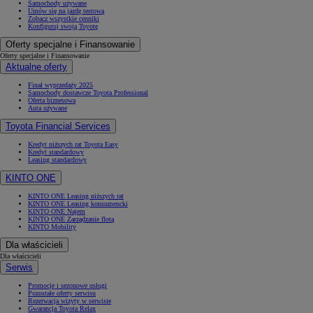
Samochody używane
Umów się na jazdę testową
Zobacz wszystkie cenniki
Konfiguruj swoją Toyotę
Oferty specjalne i Finansowanie
Oferty specjalne i Finansowanie
Aktualne oferty
Finał wyprzedaży 2025
Samochody dostawcze Toyota Professional
Oferta biznesowa
Auta używane
Toyota Financial Services
Kredyt niższych rat Toyota Easy
Kredyt standardowy
Leasing standardowy
KINTO ONE
KINTO ONE Leasing niższych rat
KINTO ONE Leasing konsumencki
KINTO ONE Najem
KINTO ONE Zarządzanie flotą
KINTO Mobility
Dla właścicieli
Dla właścicieli
Serwis
Promocje i sezonowe usługi
Pozostałe oferty serwisu
Rezerwacja wizyty w serwisie
Gwarancja Toyota Relax