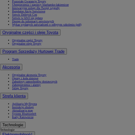
Pozostałe Gwarancje Toyoty
Ubezpieczenia i naprawy blacharsko-lakiernicze
Innowacyjne usługi dla Twojej wygody
Bezpłatne Akcje Serwisowe
Serwis Dobrych Cen
Serwis w ASO się opłaca
Dostęp do informacji serwisowych
Wykaz wydanych zaświadczeń o odbytym szkoleniu (pdf)
Oryginalne części i oleje Toyota
Oryginalne części Toyoty
Oryginalne oleje Toyoty
Program Sprzedaży Hurtowej Trade
Trade
Akcesoria
Oryginalne akcesoria Toyoty
Opony i koła zimowe
Zabudowy samochodów dostawczych
Zabezpieczenia i alarmy
Sklep Toyoty
Strefa klienta
Aplikacja MyToyota
Instrukcje obsługi
Aktualizacja map
System Bluetooth®
Karty Ratownicze
Technologie
Technologie
Elektromobilność