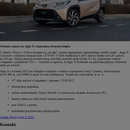
Ostatnia szansa na Aygo X z manualną skrzynią biegów
U dilerów Toyoty w Polsce dostępne są „od ręki” ostatnie egzemplarze najmniejszego modelu marki – Aygo X.
Crossover z silnikiem benzynowym 1.0 VVT-i 72 KM Start&Stop 5 M/T zużywa średnio od 4,8 l paliwa
na 100 km. Wyższa pozycja za kierownicą, niewielki promień skrętu (tylko 4,7 m), przestronne wnętrze
i bagażnik o pojemności 231 l – wszystko to sprawia, że Aygo X doskonale się sprawdza podczas codziennej
jazdy po mieście.
Aygo X z rocznika 2025 jest dostępne wyłącznie w dobrze wyposażonej wersji Comfort, która kosztuje
od 63 900 zł, czyli 8000 zł mniej od ceny katalogowej. Pojazd jest wyposażony m.in. w:
17" felgi stalowe z kołpakami i oponami 175/65 R17,
klimatyzację manualną,
system multimedialny Toyota Touch® 3 z kolorowym ekranem dotykowym (9"),
kamerę cofania ze statycznymi liniami pomocniczymi,
port USB-C z przodu,
multifunkcyjną kierownicę obszytą skórą.
Cennik Toyoty Aygo X 2025
Kontakt