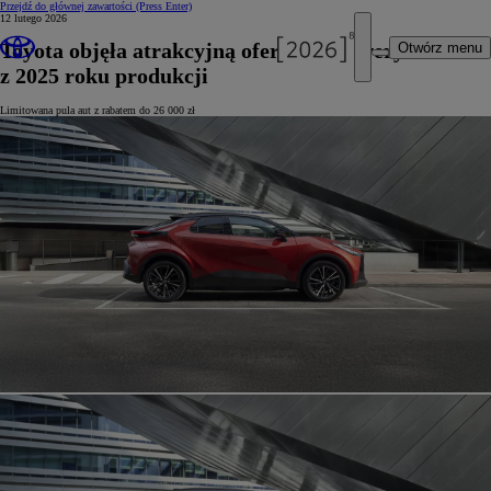
Przejdź do głównej zawartości
(Press Enter)
12 lutego 2026
Toyota objęła atrakcyjną ofertą crossovery
Otwórz menu
z 2025 roku produkcji
Limitowana pula aut z rabatem do 26 000 zł