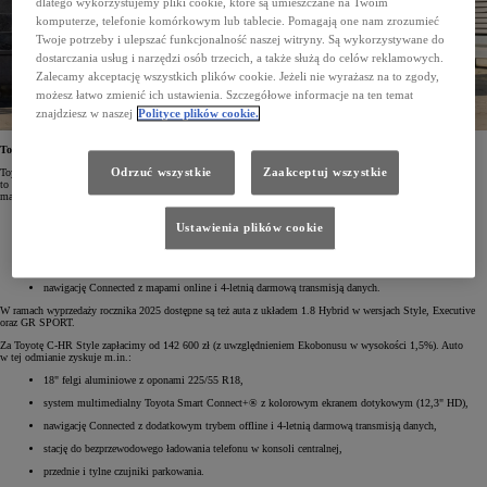
dlatego wykorzystujemy pliki cookie, które są umieszczane na Twoim
komputerze, telefonie komórkowym lub tablecie. Pomagają one nam zrozumieć
Twoje potrzeby i ulepszać funkcjonalność naszej witryny. Są wykorzystywane do
dostarczania usług i narzędzi osób trzecich, a także służą do celów reklamowych.
Zalecamy akceptację wszystkich plików cookie. Jeżeli nie wyrażasz na to zgody,
możesz łatwo zmienić ich ustawienia. Szczegółowe informacje na ten temat
znajdziesz w naszej
Polityce plików cookie.
Toyota C-HR już od 118 900 zł
Toyota C-HR z roku produkcji 2025 kosztuje teraz od 119 800 zł (z uwzględnieniem 1,5% Ekobonusu). Jest
Odrzuć wszystkie
Zaakceptuj wszystkie
to aż o 21 100 zł mniej od ceny katalogowej. Samochód w otwierającej promocyjny cennik wersji Comfort
ma napęd 1.8 Hybrid o mocy 140 KM oraz bogate wyposażenie, które obejmuje m.in.:
klimatyzację automatyczną (dwustrefową),
Ustawienia plików cookie
Digital Cockpit – cyfrowy wyświetlacz na tablicy wskaźników (12,3"),
system multimedialny Toyota Smart Connect® z kolorowym ekranem dotykowym (8" HD),
nawigację Connected z mapami online i 4-letnią darmową transmisją danych.
W ramach wyprzedaży rocznika 2025 dostępne są też auta z układem 1.8 Hybrid w wersjach Style, Executive
oraz GR SPORT.
Za Toyotę C-HR Style zapłacimy od 142 600 zł (z uwzględnieniem Ekobonusu w wysokości 1,5%). Auto
w tej odmianie zyskuje m.in.:
18" felgi aluminiowe z oponami 225/55 R18,
system multimedialny Toyota Smart Connect+® z kolorowym ekranem dotykowym (12,3" HD),
nawigację Connected z dodatkowym trybem offline i 4-letnią darmową transmisją danych,
stację do bezprzewodowego ładowania telefonu w konsoli centralnej,
przednie i tylne czujniki parkowania.