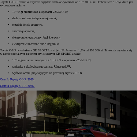
Toyota C-HR Executive z tymże napędem została wyceniona od 157 400 zł (z Ekobonusem 1,5%). Auto jest
wyposażone m.in. w:
19" felgi aluminiowe z oponami 225/50 R19,
dach w kolorze fortepianowej czerni,
przednie fotele sportowe,
skórzaną tapicerkę,
elektrycznie regulowany fotel kierowcy,
elektrycznie unoszone drzwi bagażnika.
Toyota C-HR w odmianie GR SPORT kosztuje z Ekobonusem 1,5% od 158 300 zł. Ta wersja wyróżnia się
w gamie specjalnym pakietem stylistycznym GR SPORT, a także:
19" felgami aluminiowymi GR SPORT z oponami 225/50 R19,
tapicerką z ekologicznego zamszu Ultrasuede™,
wyświetlaczem projekcyjnym na przedniej szybie (HUD).
Cennik Toyoty C-HR 2025
Cennik Toyoty C-HR 2026