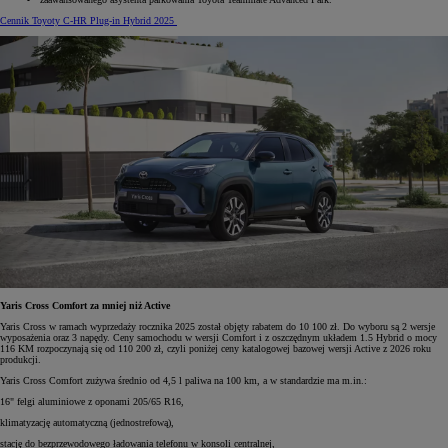
Cennik Toyoty C-HR Plug-in Hybrid 2025
Yaris Cross Comfort za mniej niż Active
Yaris Cross w ramach wyprzedaży rocznika 2025 został objęty rabatem do 10 100 zł. Do wyboru są 2 wersje
wyposażenia oraz 3 napędy. Ceny samochodu w wersji Comfort i z oszczędnym układem 1.5 Hybrid o mocy
116 KM rozpoczynają się od 110 200 zł, czyli poniżej ceny katalogowej bazowej wersji Active z 2026 roku
produkcji.
Yaris Cross Comfort zużywa średnio od 4,5 l paliwa na 100 km, a w standardzie ma m.in.:
16" felgi aluminiowe z oponami 205/65 R16,
klimatyzację automatyczną (jednostrefową),
stację do bezprzewodowego ładowania telefonu w konsoli centralnej,