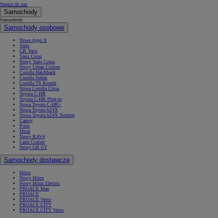
Napisz do nas
Samochody
Samochody
Samochody osobowe
Nowe Aygo X
Yaris
GR Yaris
Yaris Cross
Nowy Yaris Cross
Nowy Urban Cruiser
Corolla Hatchback
Corolla Sedan
Corolla TS Kombi
Nowa Corolla Cross
Toyota C-HR
Toyota C-HR Plug-in
Nowa Toyota C-HR+
Nowa Toyota bZ4X
Nowa Toyota bZ4X Touring
Camry
Prius
Mirai
Nowy RAV4
Land Cruiser
Nowy GR GT
Samochody dostawcze
Hilux
Nowy Hilux
Nowy Hilux Electric
PROACE Max
PROACE
PROACE Verso
PROACE CITY
PROACE CITY Verso