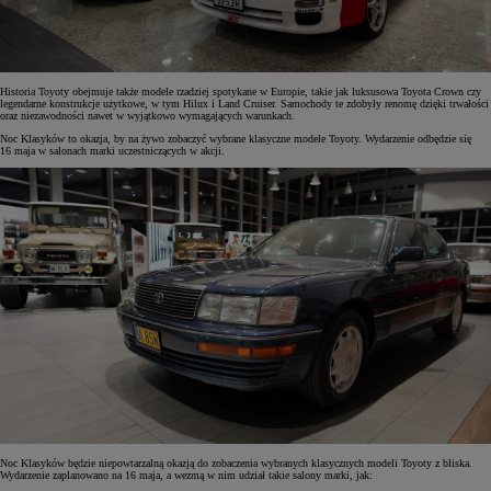
Historia Toyoty obejmuje także modele rzadziej spotykane w Europie, takie jak luksusowa Toyota Crown czy
legendarne konstrukcje użytkowe, w tym Hilux i Land Cruiser. Samochody te zdobyły renomę dzięki trwałości
oraz niezawodności nawet w wyjątkowo wymagających warunkach.
Noc Klasyków to okazja, by na żywo zobaczyć wybrane klasyczne modele Toyoty. Wydarzenie odbędzie się
16 maja w salonach marki uczestniczących w akcji.
Noc Klasyków będzie niepowtarzalną okazją do zobaczenia wybranych klasycznych modeli Toyoty z bliska.
Wydarzenie zaplanowano na 16 maja, a wezmą w nim udział takie salony marki, jak: