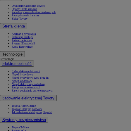
Oryginalne akcesoria Toyoty
Opony i koła zimowe
Zabudowy samochodów dostawczych
Zabezpieczenia i alarmy
Sklep Toyoty
Strefa klienta
Aplikacja MyToyota
Instrukcje obsługi
Aktualizacja map
System Bluetooth®
Karty Ratownicze
Technologie
Technologie
Elektromobilność
Lider elektromobilności
Napęd hybrydowy
Napęd hybrydowy typu plug-in
Napęd wodorowy
Napęd elektryczny na baterię
Zasięg aut elektrycznych
Zalety posiadania aut elektrycznych
Ładowanie elektrycznej Toyoty
Toyota HomeCharge
Toyota Charging Network
Jak naładować elektryczną Toyotę?
Systemy bezpieczeństwa
Toyota T-Mate
System eCall