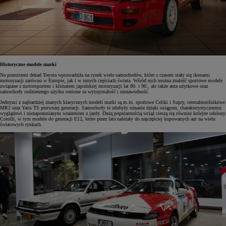
Historyczne modele marki
Na przestrzeni dekad Toyota wprowadziła na rynek wiele samochodów, które z czasem stały się ikonami
motoryzacji zarówno w Europie, jak i w innych częściach świata. Wśród nich można znaleźć sportowe modele
związane z motorsportem i klimatem japońskiej motoryzacji lat 80. i 90., ale także auta użytkowe oraz
samochody codziennego użytku cenione za wytrzymałość i niezawodność.
Jednymi z najbardziej znanych klasycznych modeli marki są m.in. sportowe Celiki i Supry, centralnosilnikowe
MR2 oraz Yaris TS pierwszej generacji. Samochody te zdobyły uznanie dzięki osiągom, charakterystycznemu
wyglądowi i niezapomnianym wrażeniom z jazdy. Dużą popularnością wciąż cieszą się również kolejne odsłony
Corolli, w tym modele do generacji E12, które przez lata należały do najczęściej kupowanych aut na wielu
światowych rynkach.