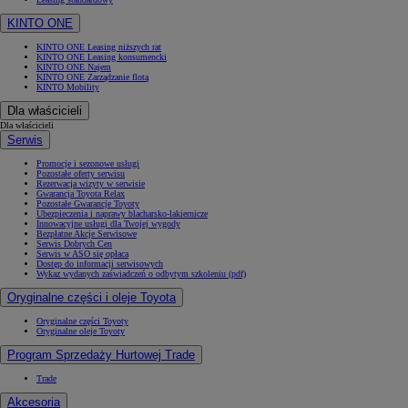
KINTO ONE
KINTO ONE Leasing niższych rat
KINTO ONE Leasing konsumencki
KINTO ONE Najem
KINTO ONE Zarządzanie flotą
KINTO Mobility
Dla właścicieli
Dla właścicieli
Serwis
Promocje i sezonowe usługi
Pozostałe oferty serwisu
Rezerwacja wizyty w serwisie
Gwarancja Toyota Relax
Pozostałe Gwarancje Toyoty
Ubezpieczenia i naprawy blacharsko-lakiernicze
Innowacyjne usługi dla Twojej wygody
Bezpłatne Akcje Serwisowe
Serwis Dobrych Cen
Serwis w ASO się opłaca
Dostęp do informacji serwisowych
Wykaz wydanych zaświadczeń o odbytym szkoleniu (pdf)
Oryginalne części i oleje Toyota
Oryginalne części Toyoty
Oryginalne oleje Toyoty
Program Sprzedaży Hurtowej Trade
Trade
Akcesoria