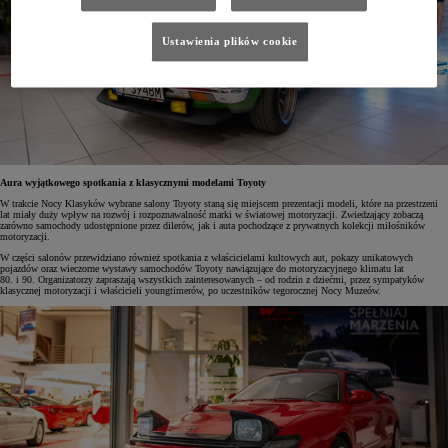
Ustawienia plików cookie
Aura wyjątkowego spotkania z klasycznymi modelami Toyoty
W trakcie Nocy Klasyków wybrane salony Toyoty staną się miejscem prezentacji modeli, które na przestrzeni
lat miały duży wpływ na rozwój i rozpoznawalność marki w światowej motoryzacji. Zwiedzający zobaczą
zarówno samochody udostępnione przez dilerów, jak i auta pochodzące z prywatnych kolekcji miłośników
motoryzacji.
W części salonów przewidziano również spotkania z właścicielami kultowych aut, pokazy unikatowych
pojazdów oraz wieczorne wystawy samochodów Toyoty nawiązujące do motoryzacyjnego klimatu lat
80. i 90. Organizatorzy zapraszają wszystkich zainteresowanych – od rodzin z dziećmi, przez sympatyków
klasycznej motoryzacji i właścicieli youngtimerów, po uczestników tegorocznej Nocy Muzeów.