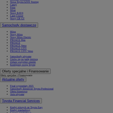
Nowa Toyota bZ4X Touring
Camry
Prius
Mirai
Nowy RAV4
Land Cruiser
Nowy GR GT
Samochody dostawcze
Hilux
Nowy Hilux
Nowy Hilux Electric
PROACE Max
PROACE
PROACE Verso
PROACE CITY
PROACE CITY Verso
Samochody używane
Umów się na jazdę testową
Zobacz wszystkie cenniki
Konfiguruj swoją Toyotę
Oferty specjalne i Finansowanie
Oferty specjalne i Finansowanie
Aktualne oferty
Finał wyprzedaży 2025
Samochody dostawcze Toyota Professional
Oferta biznesowa
Auta używane
Toyota Financial Services
Kredyt niższych rat Toyota Easy
Kredyt standardowy
Leasing standardowy