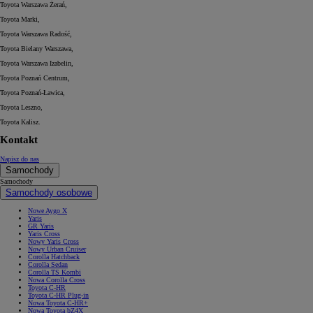
Toyota Warszawa Żerań,
Toyota Marki,
Toyota Warszawa Radość,
Toyota Bielany Warszawa,
Toyota Warszawa Izabelin,
Toyota Poznań Centrum,
Toyota Poznań-Ławica,
Toyota Leszno,
Toyota Kalisz.
Kontakt
Napisz do nas
Samochody
Samochody
Samochody osobowe
Nowe Aygo X
Yaris
GR Yaris
Yaris Cross
Nowy Yaris Cross
Nowy Urban Cruiser
Corolla Hatchback
Corolla Sedan
Corolla TS Kombi
Nowa Corolla Cross
Toyota C-HR
Toyota C-HR Plug-in
Nowa Toyota C-HR+
Nowa Toyota bZ4X