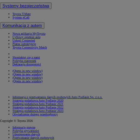
Systemy bezpieczeństwa
Toyota T-Mate
System eCall
Komunikacja z autem
Nowa aplikacja MyToyota
Cyfrowy opiekun auta
Usługi Connected
Płatne subskrypcje
Toyota Connectivity Match
Skontaktuj się z nami
Polityka ciasteczek
Deklaracja dostępności
(Opens in new window)
(Opens in new window)
(Opens in new window)
(Opens in new window)
Informacja o przetwarzaniu danych osobowych Auto Podlasie Sp. z o.o.
Strategia podatkowa Auto Podlasie 2020
Strategia podatkowa Auto Podlasie 2021
Strategia podatkowa Auto Podlasie 2022
Strategia podatkowa Auto Podlasie 2023
Oświadczenie dużego przedsiębiorcy
Copyright © Toyota 2026
Informacje prawne
Polityka prywatności
Udostępnianie danych
Przetwarzanie danych osobowych