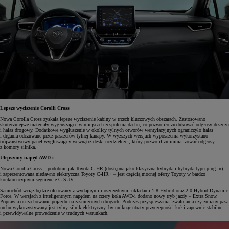
Lepsze wyciszenie Corolli Cross
Nowa Corolla Cross zyskała lepsze wyciszenie kabiny w trzech kluczowych obszarach. Zastosowano
skuteczniejsze materiały wygłuszające w miejscach zespolenia dachu, co pozwoliło zredukować odgłosy deszczu
i hałas drogowy. Dodatkowe wygłuszenie w okolicy tylnych otworów wentylacyjnych ograniczyło hałas
i drgania odczuwane przez pasażerów tylnej kanapy. W wyższych wersjach wyposażenia wykorzystano
trójwarstwowy panel wygłuszający wewnątrz deski rozdzielczej, który pozwolił zminimalizować odgłosy
z komory silnika.
Ulepszony napęd AWD-i
Nowa Corolla Cross – podobnie jak Toyota C-HR (dostępna jako klasyczna hybryda i hybryda typu plug-in)
i zaprezentowana niedawno elektryczna Toyoty C-HR+ – jest częścią mocnej oferty Toyoty w bardzo
konkurencyjnym segmencie C-SUV.
Samochód wciąż będzie oferowany z wydajnymi i oszczędnymi układami 1.8 Hybrid oraz 2.0 Hybrid Dynamic
Force. W wersjach z inteligentnym napędem na cztery koła AWD-i dodano nowy tryb jazdy – Extra Snow.
Poprawia on zachowanie pojazdu na zaśnieżonych drogach. Podczas przyspieszania, zwalniania czy zmiany pasa
ruchu wykorzystywany jest tylny silnik elektryczny, by uniknąć utraty przyczepności kół i zapewnić stabilne
i przewidywalne prowadzenie w trudnych warunkach.