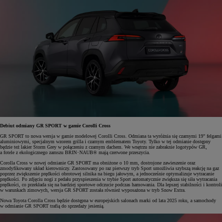
Debiut odmiany GR SPORT w gamie Corolli Cross
GR SPORT to nowa wersja w gamie modelowej Corolli Cross. Odmiana ta wyróżnia się czarnymi 19" felgami
aluminiowymi, specjalnym wzorem grilla i czarnym emblematem Toyoty. Tylko w tej odmianie dostępny
będzie też lakier Storm Grey w połączeniu z czarnym dachem. We wnętrzu nie zabraknie logotypów GR,
a fotele z ekologicznego zamszu BRIN･NAUB® mają czerwone przeszycia.
Corolla Cross w nowej odmianie GR SPORT ma obniżone o 10 mm, dostrojone zawieszenie oraz
zmodyfikowany układ kierowniczy. Zastosowany po raz pierwszy tryb Sport umożliwia szybszą reakcję na gaz
poprzez zwiększenie prędkości obrotowej silnika na biegu jałowym, a jednocześnie optymalizuje wytracanie
prędkości. Po zdjęciu nogi z pedału przyspieszenia w trybie Sport automatycznie zwiększa się siła wytracania
prędkości, co przekłada się na bardziej sportowe odczucie podczas hamowania. Dla lepszej stabilności i kontroli
w warunkach zimowych, wersja GR SPORT została również wyposażona w tryb Snow Extra.
Nowa Toyota Corolla Cross będzie dostępna w europejskich salonach marki od lata 2025 roku, a samochody
w odmianie GR SPORT trafią do sprzedaży jesienią.