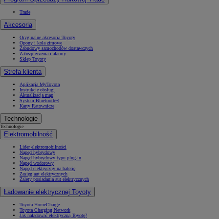
Trade
Akcesoria
Oryginalne akcesoria Toyoty
Opony i koła zimowe
Zabudowy samochodów dostawczych
Zabezpieczenia i alarmy
Sklep Toyoty
Strefa klienta
Aplikacja MyToyota
Instrukcje obsługi
Aktualizacja map
System Bluetooth®
Karty Ratownicze
Technologie
Technologie
Elektromobilność
Lider elektromobilności
Napęd hybrydowy
Napęd hybrydowy typu plug-in
Napęd wodorowy
Napęd elektryczny na baterię
Zasięg aut elektrycznych
Zalety posiadania aut elektrycznych
Ładowanie elektrycznej Toyoty
Toyota HomeCharge
Toyota Charging Network
Jak naładować elektryczną Toyotę?