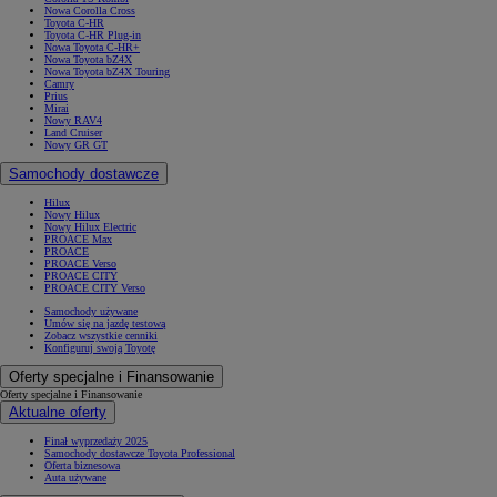
Nowa Corolla Cross
Toyota C-HR
Toyota C-HR Plug-in
Nowa Toyota C-HR+
Nowa Toyota bZ4X
Nowa Toyota bZ4X Touring
Camry
Prius
Mirai
Nowy RAV4
Land Cruiser
Nowy GR GT
Samochody dostawcze
Hilux
Nowy Hilux
Nowy Hilux Electric
PROACE Max
PROACE
PROACE Verso
PROACE CITY
PROACE CITY Verso
Samochody używane
Umów się na jazdę testową
Zobacz wszystkie cenniki
Konfiguruj swoją Toyotę
Oferty specjalne i Finansowanie
Oferty specjalne i Finansowanie
Aktualne oferty
Finał wyprzedaży 2025
Samochody dostawcze Toyota Professional
Oferta biznesowa
Auta używane