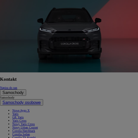
Kontakt
Napisz do nas
Samochody
Samochody
Samochody osobowe
Nowe Aygo X
Yaris
GR Yaris
Yaris Cross
Nowy Yaris Cross
Nowy Urban Cruiser
Corolla Hatchback
Corolla Sedan
Corolla TS Kombi