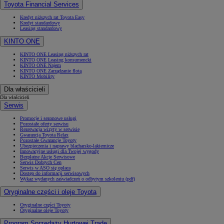
Toyota Financial Services
Kredyt niższych rat Toyota Easy
Kredyt standardowy
Leasing standardowy
KINTO ONE
KINTO ONE Leasing niższych rat
KINTO ONE Leasing konsumencki
KINTO ONE Najem
KINTO ONE Zarządzanie flotą
KINTO Mobility
Dla właścicieli
Dla właścicieli
Serwis
Promocje i sezonowe usługi
Pozostałe oferty serwisu
Rezerwacja wizyty w serwisie
Gwarancja Toyota Relax
Pozostałe Gwarancje Toyoty
Ubezpieczenia i naprawy blacharsko-lakiernicze
Innowacyjne usługi dla Twojej wygody
Bezpłatne Akcje Serwisowe
Serwis Dobrych Cen
Serwis w ASO się opłaca
Dostęp do informacji serwisowych
Wykaz wydanych zaświadczeń o odbytym szkoleniu (pdf)
Oryginalne części i oleje Toyota
Oryginalne części Toyoty
Oryginalne oleje Toyoty
Program Sprzedaży Hurtowej Trade