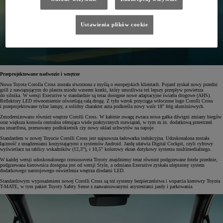
Ustawienia plików cookie
Przeprojektowane nadwozie i wnętrze
Nowa Toyota Corolla Cross została stworzona z myślą o europejskich klientach. Pojazd zyskał nowy przedni
grill z nawiązującym do plastra miodu wzorem kratki, który umożliwia też lepszy przepływ powietrza
do silnika. W wersji Executive w standardzie są teraz dostępne nowe adaptacyjne światła drogowe (AHS).
Reflektory LED równomiernie oświetlają całą drogę. Z tyłu wzrok przyciąga wtłoczone logo Corolli Cross
i przeprojektowane tylne lampy, a solidny charakter auta podkreśla nowy wzór 18" felg aluminiowych.
Zmodernizowano również wnętrze Corolli Cross. W kabinie uwagę zwraca nowa gałka dźwigni zmiany biegów
oraz większa konsola centralna oferująca wiele praktycznych rozwiązań, w tym m.in. dodatkową przestrzeń
na smartfona, przesuwany podłokietnik czy nowy układ uchwytów na napoje.
Standardem w nowej Toyocie Corolli Cross jest najnowsza ładowarka indukcyjna. Udoskonalona została
łączność z urządzeniami korzystającymi z systemów Android. Jazdę ułatwia Digital Cockpit, czyli cyfrowy
wyświetlacz na tablicy wskaźników (12,3”), i 10,5" kolorowy ekran dotykowy systemu multimedialnego.
W każdej wersji udoskonalonego crossosovera Toyoty znajdziemy teraz również podgrzewane fotele przednie,
podgrzewana kierownica dostępna jest od wersji Style, a odmiana Executive zyskała ulepszony system
dodatkowego nastrojowego oświetlenia wnętrza diodami LED.
Standardowym wyposażeniem nowej Corolli Cross są też systemy bezpieczeństwa i wsparcia kierowcy Toyota
T-MATE, w tym pakiet Toyoty Safety Sense z zaawansowanymi asystentami jazdy i parkowania.