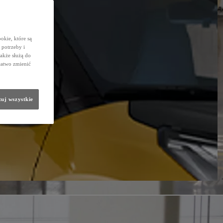
okie, które są
potrzeby i
także służą do
łatwo zmienić
uj wszystkie