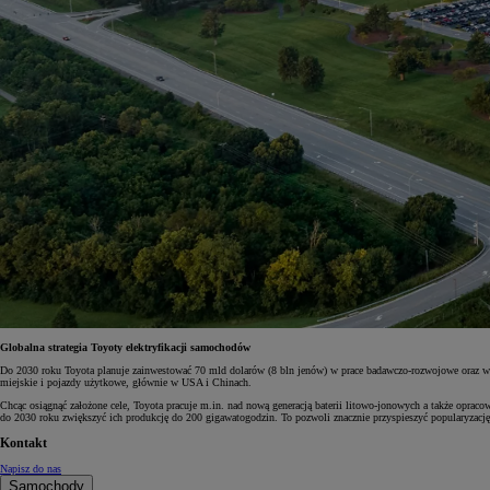
Globalna strategia Toyoty elektryfikacji samochodów
Do 2030 roku Toyota planuje zainwestować 70 mld dolarów (8 bln jenów) w prace badawczo-rozwojowe oraz w
miejskie i pojazdy użytkowe, głównie w USA i Chinach.
Chcąc osiągnąć założone cele, Toyota pracuje m.in. nad nową generacją baterii litowo-jonowych a także oprac
do 2030 roku zwiększyć ich produkcję do 200 gigawatogodzin. To pozwoli znacznie przyspieszyć popularyzac
Kontakt
Napisz do nas
Samochody