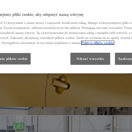
jemy pliki cookie, aby ulepszyć naszą witrynę
ć Ci korzystanie z naszej strony i usprawnić świadczenie usług, dlatego wykorzystujemy pliki co
na Twoim komputerze, telefonie komórkowym lub tablecie. Pomagają one nam zrozumieć Twoje 
cjonalność naszej witryny. Są wykorzystywane do dostarczania usług i narzędzi osób trzecich, a 
wych. Zalecamy akceptację wszystkich plików cookie. Jeżeli nie wyrażasz na to zgody, możesz 
a. Szczegółowe informacje na ten temat znajdziesz w naszej
Polityce plików cookie.
nia plików cookie
Odrzuć wszystkie
Zaakcept