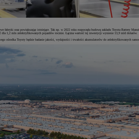
owe fabryki oraz powiększając istniejące. Tak np. w 2022 roku rozpoczęła budowę zakładu Toyota Battery Man
 dla 1,2 mln zelektryfikowanych pojazdów rocznie. Łączna wartość tej inwestycji wyniesie 13,9 mld dolarów.
ego ośrodka Toyoty będzie badanie jakości, wydajności i trwałości akumulatorów do zelektryfikowanych samo