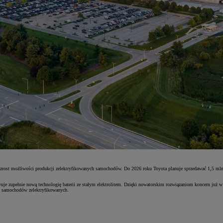
zrost możliwości produkcji zelektryfikowanych samochodów. Do 2026 roku Toyota planuje sprzedawać 1,5 ml
owuje zupełnie nową technologię baterii ze stałym elektrolitem. Dzięki nowatorskim rozwiązaniom koncern już 
ję samochodów zelektryfikowanych.