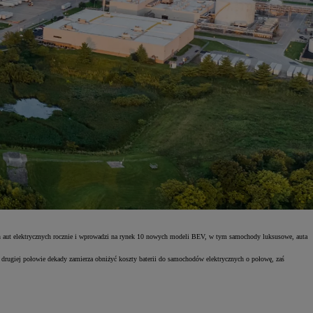
n aut elektrycznych rocznie i wprowadzi na rynek 10 nowych modeli BEV, w tym samochody luksusowe, auta
w drugiej połowie dekady zamierza obniżyć koszty baterii do samochodów elektrycznych o połowę, zaś