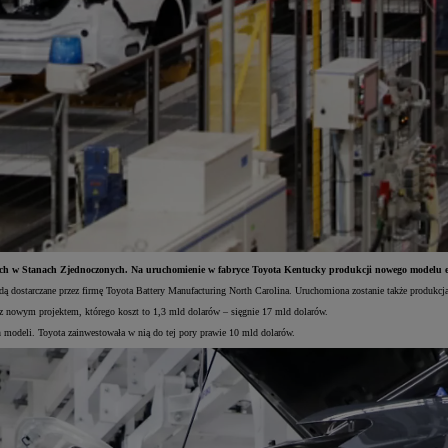
nych w Stanach Zjednoczonych. Na uruchomienie w fabryce Toyota Kentucky produkcji nowego modelu ele
ą dostarczane przez firmę Toyota Battery Manufacturing North Carolina. Uruchomiona zostanie także produkcj
z nowym projektem, którego koszt to 1,3 mld dolarów – sięgnie 17 mld dolarów.
 modeli. Toyota zainwestowała w nią do tej pory prawie 10 mld dolarów.