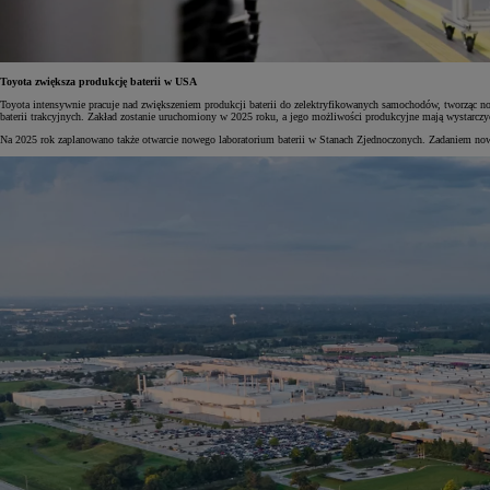
Toyota zwiększa produkcję baterii w USA
Toyota intensywnie pracuje nad zwiększeniem produkcji baterii do zelektryfikowanych samochodów, tworząc n
baterii trakcyjnych. Zakład zostanie uruchomiony w 2025 roku, a jego możliwości produkcyjne mają wystarczyć
Na 2025 rok zaplanowano także otwarcie nowego laboratorium baterii w Stanach Zjednoczonych. Zadaniem now