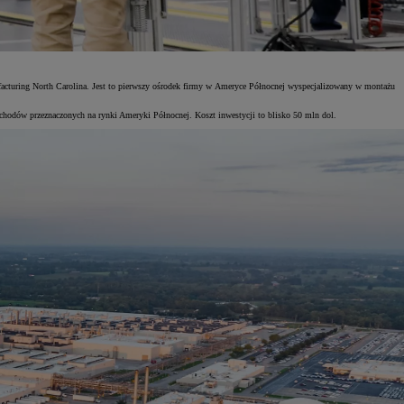
ufacturing North Carolina. Jest to pierwszy ośrodek firmy w Ameryce Północnej wyspecjalizowany w montażu
chodów przeznaczonych na rynki Ameryki Północnej. Koszt inwestycji to blisko 50 mln dol.