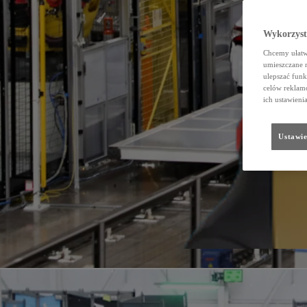
Wykorzystu
Chcemy ułatwi
umieszczane 
ulepszać funk
celów reklamo
ich ustawieni
Ustawie