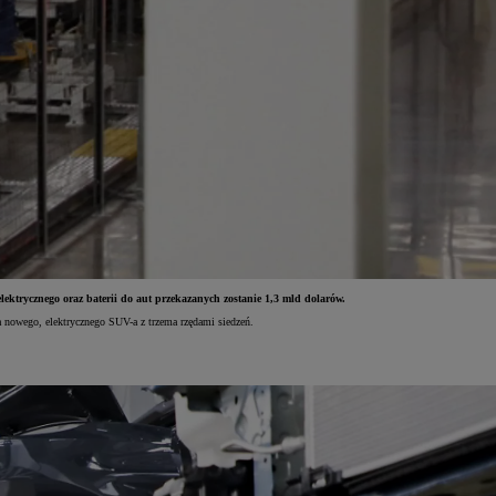
ktrycznego oraz baterii do aut przekazanych zostanie 1,3 mld dolarów.
a nowego, elektrycznego SUV-a z trzema rzędami siedzeń.