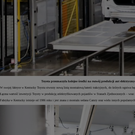
Toyota przeznaczyła kolejne środki na rozwój produkcji aut elektrycz
W swojej fabryce w Kentucky Toyota stworzy nową linię montażową baterii trakcyjnych, do których ogniwa będ
Od
81 900 zł
Łączna wartość inwestycji Toyoty w produkcję zelektryfikowanych pojazdów w Stanach Zjednoczonych – wraz 
Fabryka w Kentucky istnieje od 1986 roku i jest znana z montażu sedana Camry oraz wielu innych popularnych
Yaris Cross
HYBRID