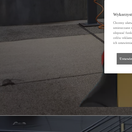
Wykorzystu
Chcemy ułatwi
umieszczane 
ulepszać funk
celów reklamo
ich ustawieni
Ustawie