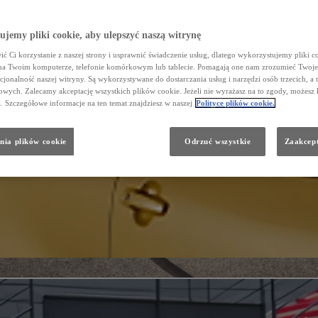
jemy pliki cookie, aby ulepszyć naszą witrynę
ć Ci korzystanie z naszej strony i usprawnić świadczenie usług, dlatego wykorzystujemy pliki co
na Twoim komputerze, telefonie komórkowym lub tablecie. Pomagają one nam zrozumieć Twoje 
cjonalność naszej witryny. Są wykorzystywane do dostarczania usług i narzędzi osób trzecich, a 
wych. Zalecamy akceptację wszystkich plików cookie. Jeżeli nie wyrażasz na to zgody, możesz 
a. Szczegółowe informacje na ten temat znajdziesz w naszej
Polityce plików cookie.
nia plików cookie
Odrzuć wszystkie
Zaakcept