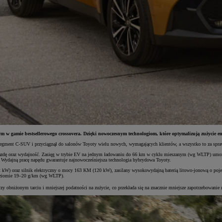
m w gamie bestsellerowego crossovera. Dzięki nowoczesnym technologiom, które optymalizują zużycie ene
segment C-SUV i przyciągnął do salonów Toyoty wielu nowych, wymagających klientów, a wszystko to za spraw
jazdę oraz wydajność. Zasięg w trybie EV na jednym ładowaniu do 66 km w cyklu mieszanym (wg WLTP) umożliw
 Wydajną pracę napędu gwarantuje najnowocześniejsza technologia hybrydowa Toyoty.
W) oraz silnik elektryczny o mocy 163 KM (120 kW), zasilany wysokowydajną baterią litowo-jonową o poje
oziomie 19–20 g/km (wg WLTP).
przy obniżonym tarciu i mniejszej podatności na zużycie, co przekłada się na znacznie mniejsze zapotrzebow