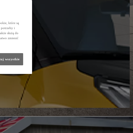
okie, które są
potrzeby i
także służą do
łatwo zmienić
uj wszystkie