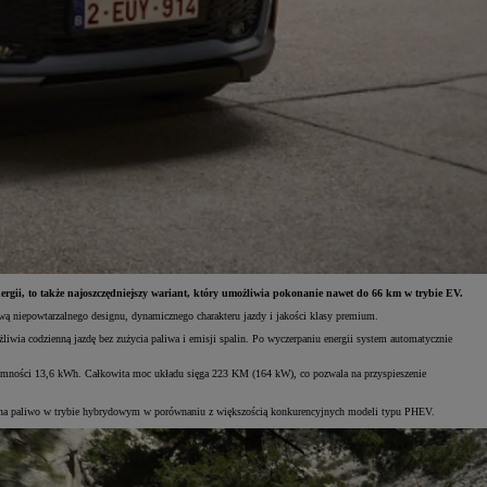
rgii, to także najoszczędniejszy wariant, który umożliwia pokonanie nawet do 66 km w trybie EV.
ą niepowtarzalnego designu, dynamicznego charakteru jazdy i jakości klasy premium.
ia codzienną jazdę bez zużycia paliwa i emisji spalin. Po wyczerpaniu energii system automatycznie
mności 13,6 kWh. Całkowita moc układu sięga 223 KM (164 kW), co pozwala na przyspieszenie
anie na paliwo w trybie hybrydowym w porównaniu z większością konkurencyjnych modeli typu PHEV.