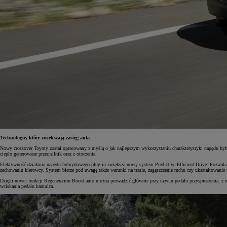
Technologie, które zwiększają zasięg auta
Nowy crossover Toyoty został opracowany z myślą o jak najlepszym wykorzystaniu charakterystyki napędu hyb
ciepło generowane przez silnik oraz z otoczenia.
Efektywność działania napędu hybrydowego plug-in zwiększa nowy system Predictive Efficient Drive. Pozwala
zachowaniu kierowcy. System bierze pod uwagę także warunki na trasie, zagęszczenie ruchu czy ukształtowanie 
Dzięki nowej funkcji Regeneration Boost auto można prowadzić głównie przy użyciu pedału przyspieszenia, 
wciskania pedału hamulca.