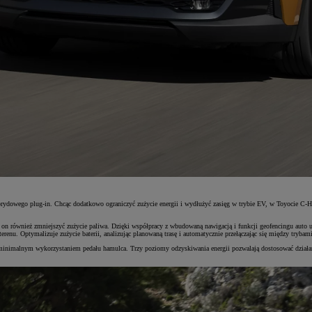
rydowego plug-in. Chcąc dodatkowo ograniczyć zużycie energii i wydłużyć zasięg w trybie EV, w Toyocie C-H
 on również zmniejszyć zużycie paliwa. Dzięki współpracy z wbudowaną nawigacją i funkcji geofencingu auto 
terenu. Optymalizuje zużycie baterii, analizując planowaną trasę i automatycznie przełączając się między tryb
z minimalnym wykorzystaniem pedału hamulca. Trzy poziomy odzyskiwania energii pozwalają dostosować dział