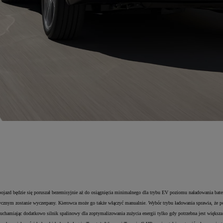
jazd będzie się poruszał bezemisyjnie aż do osiągnięcia minimalnego dla trybu EV poziomu naładowania bateri
rycznym zostanie wyczerpany. Kierowca może go także włączyć manualnie. Wybór trybu ładowania sprawia, że po
hamiając dodatkowo silnik spalinowy dla zoptymalizowania zużycia energii tylko gdy potrzebna jest większ