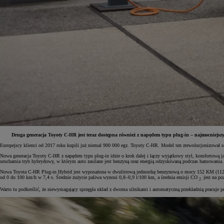
Druga generacja Toyoty C-HR jest teraz dostępna również z napędem typu plug-in – najmocniejszy
Europejscy klienci od 2017 roku kupili już niemal 900 000 egz. Toyoty C-HR. Model ten zrewolucjonizował 
Od
81 900 zł
Nowa generacja Toyoty C-HR z napędem typu plug-in idzie o krok dalej i łączy wyjątkowy styl, komfortową 
uruchamia tryb hybrydowy, w którym auto zasilane jest benzyną oraz energią odzyskiwaną podczas hamowania.
Yaris Cross
Nowa Toyota C-HR Plug-in Hybrid jest wyposażona w dwulitrową jednostkę benzynową o mocy 152 KM (112 k
HYBRID
od 0 do 100 km/h w 7,4 s. Średnie zużycie paliwa wynosi 0,8–0,9 l/100 km, a średnia emisji CO
jest na p
2
Warto tu podkreślić, że niewymagający sprzęgła układ z dwoma silnikami i automatyczną przekładnią pracuje 