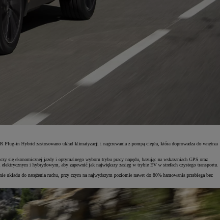
R Plug-in Hybrid zastosowano układ klimatyzacji i nagrzewania z pompą ciepła, która doprowadza do wnętrza
uczy się ekonomicznej jazdy i optymalnego wyboru trybu pracy napędu, bazując na wskazaniach GPS oraz
ami elektrycznym i hybrydowym, aby zapewnić jak największy zasięg w trybie EV w strefach czystego transportu.
anie układu do natężenia ruchu, przy czym na najwyższym poziomie nawet do 80% hamowania przebiega bez