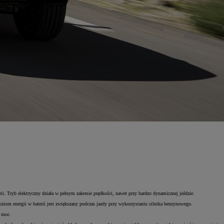
i. Tryb elektryczny działa w pełnym zakresie prędkości, nawet przy bardzo dynamicznej jeździe.
ziom energii w baterii jest zwiększany podczas jazdy przy wykorzystaniu silnika benzynowego.
a moc.