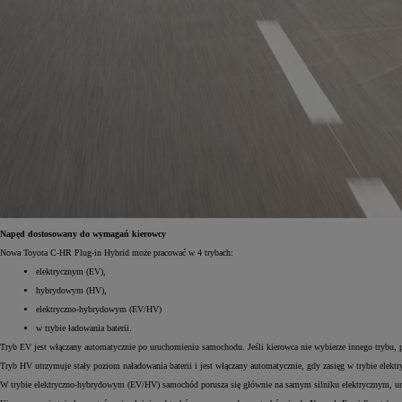
Od
105 300 zł
Corolla Hatchback
HYBRID
Napęd dostosowany do wymagań kierowcy
Nowa Toyota C-HR Plug-in Hybrid może pracować w 4 trybach:
elektrycznym (EV),
hybrydowym (HV),
elektryczno-hybrydowym (EV/HV)
w trybie ładowania baterii.
Tryb EV jest włączany automatycznie po uruchomieniu samochodu. Jeśli kierowca nie wybierze innego trybu, po
Tryb HV utrzymuje stały poziom naładowania baterii i jest włączany automatycznie, gdy zasięg w trybie elekt
W trybie elektryczno-hybrydowym (EV/HV) samochód porusza się głównie na samym silniku elektrycznym, uruc