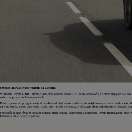
Szybsze ładowanie bez względu na warunki
W modelu Toyota C-HR+ szybkie ładowanie prądem stałym (DC) może odbywać się z mocą sięgającą 150 kW. Wy
zwłaszcza przy niskich temperaturach.
Dzięki systemowi przygotowania akumulatora do ładowania możliwe jest zwiększenie poziomu naładowania od 1
na wymienniku ciepła typu woda–woda, który znajduje się między obiegami płynu chłodzącego o różnych tempe
Samochód można również ładować prądem przemiennym, korzystając z urządzenia Toyota HomeCharge, stacji w
ładowania mniej więcej o połowę.