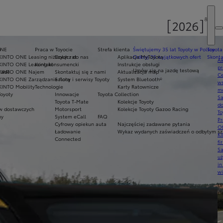
y
ONE
Praca w Toyocie
Strefa klienta
Świętujemy 35 lat Toyoty w Polsce
Toyota
KINTO ONE Leasing niższych rat
Dołącz do nas
Aplikacja MyToyota
Odkryj 35 wyjątkowych ofert
Skonta
Ak
KINTO ONE Leasing konsumencki
Kontakt
Instrukcje obsługi
pr
Umów się na jazdę testową
rade
KINTO ONE Najem
Skontaktuj się z nami
Aktualizacja map
Ce
KINTO ONE Zarządzanie flotą
Salony i serwisy Toyoty
System Bluetooth®
ws
KINTO Mobility
Technologie
Karty Ratownicze
mo
Toyoty
Innowacje
Toyota Collection
S
Toyota T-Mate
Kolekcje Toyoty
do
 dostawczych
Motorsport
Kolekcje Toyoty Gazoo Racing
To
my
System eCall
FAQ
Pr
Cyfrowy opiekun auta
Najczęściej zadawane pytania
Of
Ładowanie
Wykaz wydanych zaświadczeń o odbytym szk
KI
Connected
fi
S
u
in
w
U
si
ja
te