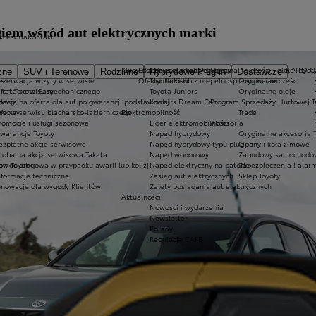
iem wśród aut elektrycznych marki
akcesoria
Kontakt
Kluby dla dzieci i młodzieży
Ekobonus dla hybryd Toyoty
Oryginalne części i oleje Toyot
KINTO 
zne
SUV i Terenowe
Rodzinne
Hybrydowe Plug-in
Dostawcze
es
ezerwacja wizyty w serwisie
Oferta dla osób z niepełnosprawnościami
Toyota Kids
Oryginalne części
 rat Toyota Easy
ferta serwisu mechanicznego
Toyota Juniors
Oryginalne oleje
rdowy
pecjalna oferta dla aut po gwarancji podstawowej
Konkurs Dream Car
Program Sprzedaży Hurtowej T
ardowy
ferta serwisu blacharsko-lakierniczego
Elektromobilność
Trade
romocje i usługi sezonowe
Lider elektromobilności
Akcesoria
warancje Toyoty
Napęd hybrydowy
Oryginalne akcesoria 
ezpłatne akcje serwisowe
Napęd hybrydowy typu plug-in
Opony i koła zimowe
lobalna akcja serwisowa Takata
Napęd wodorowy
Zabudowy samochodów
ów Toyoty
omoc drogowa w przypadku awarii lub kolizji
Napęd elektryczny na baterię
Zabezpieczenia i alar
nformacje techniczne
Zasięg aut elektrycznych
Sklep Toyoty
nnowacje dla wygody Klientów
Zalety posiadania aut elektrycznych
Aktualności
Nowości i wydarzenia
Newsletter
Porady
Regulacje CAFE