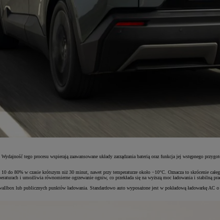
dajność tego procesu wspierają zaawansowane układy zarządzania baterią oraz funkcja jej wstępnego przygo
0 do 80% w czasie krótszym niż 30 minut, nawet przy temperaturze około −10°C. Oznacza to skrócenie całego
raturach i umożliwia równomierne ogrzewanie ogniw, co przekłada się na wyższą moc ładowania i stabilną pra
allbox lub publicznych punktów ładowania. Standardowo auto wyposażone jest w pokładową ładowarkę AC o mo