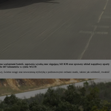
oma wariantami baterii, zapewnia wysoką moc sięgającą 343 KM oraz sprawny układ napędowy oparty
c do 607 kilometrów w cyklu WLTP.
, świetne osiągi oraz nowoczesną stylistykę z podstawowymi cechami marki, takimi jak solidność, trwałość