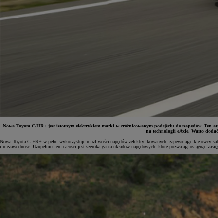
Nowa Toyota C-HR+ jest istotnym elektrykiem marki w zróżnicowanym podejściu do napędów. Ten at
na technologii eAxle. Warto doda
Nowa Toyota C-HR+ w pełni wykorzystuje możliwości napędów zelektryfikowanych, zapewniając kierowcy satysf
i niezawodność. Uzupełnieniem całości jest szeroka gama układów napędowych, które pozwalają osiągnąć za
Od
81 900 zł
Yaris Cross
HYBRID