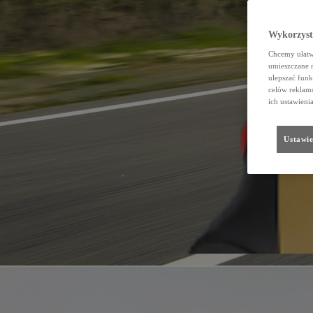
Wykorzystu
Chcemy ułatwi
umieszczane 
ulepszać funk
celów reklamo
ich ustawieni
Ustawie