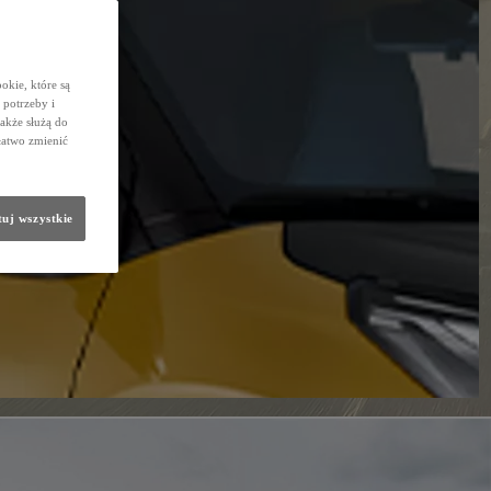
okie, które są
potrzeby i
także służą do
łatwo zmienić
uj wszystkie