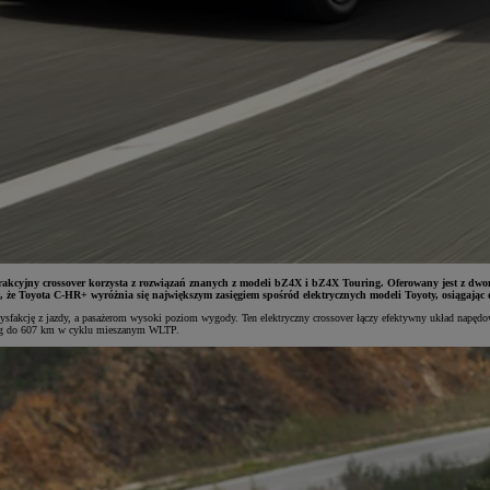
rakcyjny crossover korzysta z rozwiązań znanych z modeli bZ4X i bZ4X Touring. Oferowany jest z dw
ć, że Toyota C-HR+ wyróżnia się największym zasięgiem spośród elektrycznych modeli Toyoty, osiągają
akcję z jazdy, a pasażerom wysoki poziom wygody. Ten elektryczny crossover łączy efektywny układ napędowy
sięg do 607 km w cyklu mieszanym WLTP.