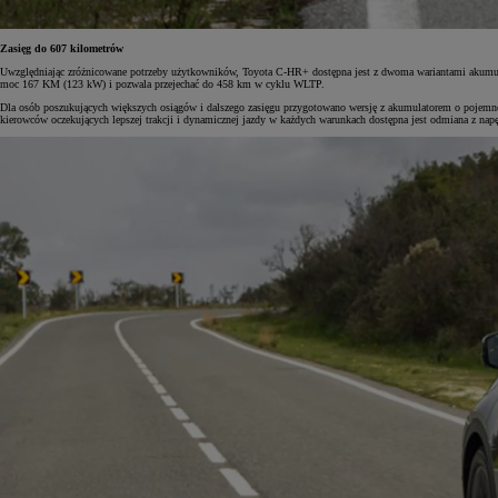
Zasięg do 607 kilometrów
Uwzględniając zróżnicowane potrzeby użytkowników, Toyota C-HR+ dostępna jest z dwoma wariantami akumulato
moc 167 KM (123 kW) i pozwala przejechać do 458 km w cyklu WLTP.
Dla osób poszukujących większych osiągów i dalszego zasięgu przygotowano wersję z akumulatorem o pojemn
kierowców oczekujących lepszej trakcji i dynamicznej jazdy w każdych warunkach dostępna jest odmiana z n