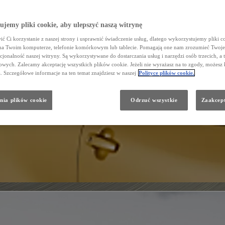
jemy pliki cookie, aby ulepszyć naszą witrynę
ć Ci korzystanie z naszej strony i usprawnić świadczenie usług, dlatego wykorzystujemy pliki co
na Twoim komputerze, telefonie komórkowym lub tablecie. Pomagają one nam zrozumieć Twoje 
cjonalność naszej witryny. Są wykorzystywane do dostarczania usług i narzędzi osób trzecich, a 
wych. Zalecamy akceptację wszystkich plików cookie. Jeżeli nie wyrażasz na to zgody, możesz 
a. Szczegółowe informacje na ten temat znajdziesz w naszej
Polityce plików cookie.
nia plików cookie
Odrzuć wszystkie
Zaakcept