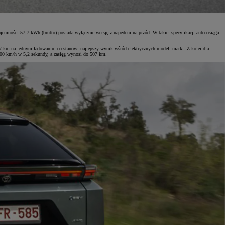
mności 57,7 kWh (brutto) posiada wyłącznie wersję z napędem na przód. W takiej specyfikacji auto osiąga
km na jednym ładowaniu, co stanowi najlepszy wynik wśród elektrycznych modeli marki. Z kolei dla
100 km/h w 5,2 sekundy, a zasięg wynosi do 507 km.