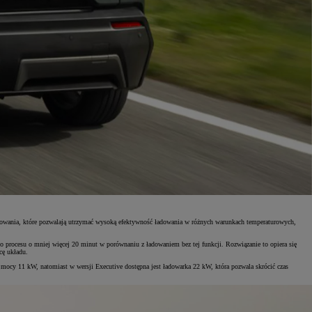
towania, które pozwalają utrzymać wysoką efektywność ładowania w różnych warunkach temperaturowych,
 procesu o mniej więcej 20 minut w porównaniu z ładowaniem bez tej funkcji. Rozwiązanie to opiera się
cę układu.
cy 11 kW, natomiast w wersji Executive dostępna jest ładowarka 22 kW, która pozwala skrócić czas