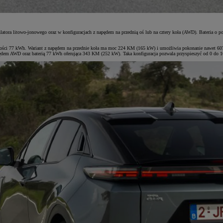
ra litowo-jonowego oraz w konfiguracjach z napędem na przednią oś lub na cztery koła (AWD). Bateria o poje
ości 77 kWh. Wariant z napędem na przednie koła ma moc 224 KM (165 kW) i umożliwia pokonanie nawet 607 
apędem AWD oraz baterią 77 kWh oferująca 343 KM (252 kW). Taka konfiguracja pozwala przyspieszyć od 0 do 