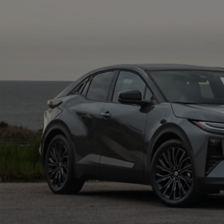
Od
105 300 zł
Corolla Hatchback
HYBRID