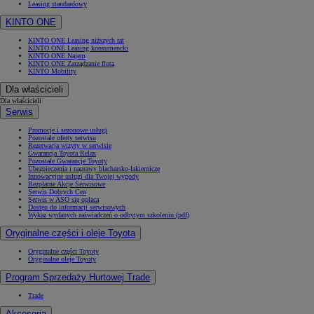
Leasing standardowy
KINTO ONE
KINTO ONE Leasing niższych rat
KINTO ONE Leasing konsumencki
KINTO ONE Najem
KINTO ONE Zarządzanie flotą
KINTO Mobility
Dla właścicieli
Dla właścicieli
Serwis
Promocje i sezonowe usługi
Pozostałe oferty serwisu
Rezerwacja wizyty w serwisie
Gwarancja Toyota Relax
Pozostałe Gwarancje Toyoty
Ubezpieczenia i naprawy blacharsko-lakiernicze
Innowacyjne usługi dla Twojej wygody
Bezpłatne Akcje Serwisowe
Serwis Dobrych Cen
Serwis w ASO się opłaca
Dostęp do informacji serwisowych
Wykaz wydanych zaświadczeń o odbytym szkoleniu (pdf)
Oryginalne części i oleje Toyota
Oryginalne części Toyoty
Oryginalne oleje Toyoty
Program Sprzedaży Hurtowej Trade
Trade
Akcesoria