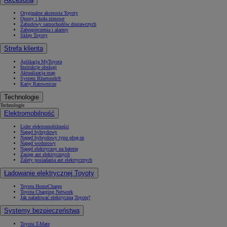
Oryginalne akcesoria Toyoty
Opony i koła zimowe
Zabudowy samochodów dostawczych
Zabezpieczenia i alarmy
Sklep Toyoty
Strefa klienta
Aplikacja MyToyota
Instrukcje obsługi
Aktualizacja map
System Bluetooth®
Karty Ratownicze
Technologie
Technologie
Elektromobilność
Lider elektromobilności
Napęd hybrydowy
Napęd hybrydowy typu plug-in
Napęd wodorowy
Napęd elektryczny na baterię
Zasięg aut elektrycznych
Zalety posiadania aut elektrycznych
Ładowanie elektrycznej Toyoty
Toyota HomeCharge
Toyota Charging Network
Jak naładować elektryczną Toyotę?
Systemy bezpieczeństwa
Toyota T-Mate