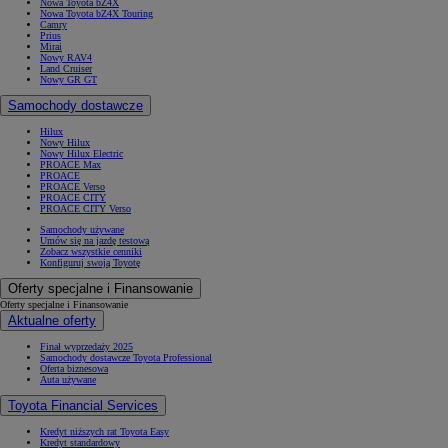
Nowa Toyota bZ4X
Nowa Toyota bZ4X Touring
Camry
Prius
Mirai
Nowy RAV4
Land Cruiser
Nowy GR GT
Samochody dostawcze
Hilux
Nowy Hilux
Nowy Hilux Electric
PROACE Max
PROACE
PROACE Verso
PROACE CITY
PROACE CITY Verso
Samochody używane
Umów się na jazdę testową
Zobacz wszystkie cenniki
Konfiguruj swoją Toyotę
Oferty specjalne i Finansowanie
Oferty specjalne i Finansowanie
Aktualne oferty
Finał wyprzedaży 2025
Samochody dostawcze Toyota Professional
Oferta biznesowa
Auta używane
Toyota Financial Services
Kredyt niższych rat Toyota Easy
Kredyt standardowy