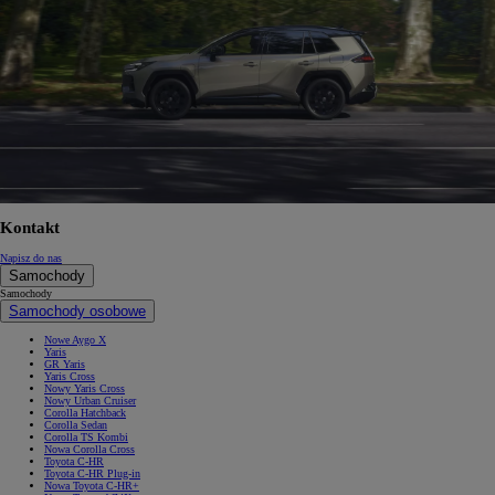
Kontakt
Napisz do nas
Samochody
Samochody
Samochody osobowe
Nowe Aygo X
Yaris
GR Yaris
Yaris Cross
Nowy Yaris Cross
Nowy Urban Cruiser
Corolla Hatchback
Corolla Sedan
Corolla TS Kombi
Nowa Corolla Cross
Toyota C-HR
Toyota C-HR Plug-in
Nowa Toyota C-HR+