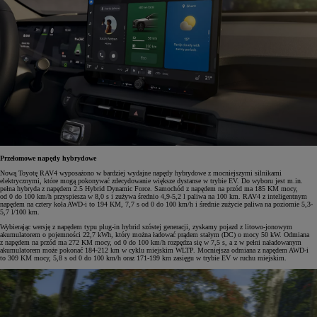
Przełomowe napędy hybrydowe
Nową Toyotę RAV4 wyposażono w bardziej wydajne napędy hybrydowe z mocniejszymi silnikami
elektrycznymi, które mogą pokonywać zdecydowanie większe dystanse w trybie EV. Do wyboru jest m.in.
pełna hybryda z napędem 2.5 Hybrid Dynamic Force. Samochód z napędem na przód ma 185 KM mocy,
od 0 do 100 km/h przyspiesza w 8,0 s i zużywa średnio 4,9-5,2 l paliwa na 100 km. RAV4 z inteligentnym
napędem na cztery koła AWD-i to 194 KM, 7,7 s od 0 do 100 km/h i średnie zużycie paliwa na poziomie 5,3-
5,7 l/100 km.
Wybierając wersję z napędem typu plug-in hybrid szóstej generacji, zyskamy pojazd z litowo-jonowym
akumulatorem o pojemności 22,7 kWh, który można ładować prądem stałym (DC) o mocy 50 kW. Odmiana
z napędem na przód ma 272 KM mocy, od 0 do 100 km/h rozpędza się w 7,5 s, a z w pełni naładowanym
akumulatorem może pokonać 184-212 km w cyklu miejskim WLTP. Mocniejsza odmiana z napędem AWD-i
to 309 KM mocy, 5,8 s od 0 do 100 km/h oraz 171-199 km zasięgu w trybie EV w ruchu miejskim.