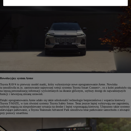
Rewolucyjny system Arene
Toyota RAV4 to pierwszy model marki, który wykorzystuje nowe oprogramowanie Arene. Nowinka
ta umożliwiła m.in. zastosowanie najnowszej wersji systemu Toyota Smart Connect+, co z kolei przełożyło się
na lepszą personalizację informacji wyświetlanych na ekranie głównym, szybszy dostęp do najważniejszych
funkcji i łatwiejszą zmianę ustawień.
Dzięki oprogramowaniu Arene udało się także udoskonalić technologie bezpieczeństwa i wsparcia kierowcy
Toyota T-MATE, w tym również systemy Toyota Safety Sense. Teraz jeszcze lepiej wykrywają one zagrożenia,
szybciej reagują na niespodziewane sytuacja na drodze i lepiej wspomagają kierowcę. Ulepszono także systemy
ułatwiające parkowanie, a Toyota Teammate Advanced Park umożliwia teraz parkowanie samochodu z zewnątrz
przy pomocy smartfona.