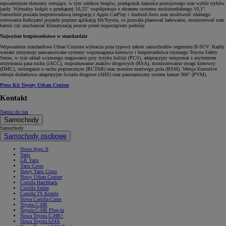
najważniejsze elementy sterujące, w tym selektor biegów, przełącznik hamulca postojowego oraz wybór trybów
jazdy. Wirtualny kokpit o przekątnej 10,25" współpracuje z ekranem systemu multimedialnego 10,1".
Samochód posiada bezprzewodową integrację z Apple CarPlay i Android Auto oraz możliwość zdalnego
sterowania funkcjami pojazdu poprzez aplikację MyToyota, co pozwala planować ładowanie, monitorować stan
baterii czy uruchamiać klimatyzację jeszcze przed rozpoczęciem podróży.
Najwyższe bezpieczeństwo w standardzie
Wyposażenie standardowe Urban Cruisera wykracza poza typowy zakres samochodów segmentu B-SUV. Każdy
wariant otrzymuje zaawansowane systemy wspomagania kierowcy i bezpieczeństwa czynnego Toyota Safety
Sense, w tym układ wczesnego reagowanie przy ryzyku kolizji (PCS), adaptacyjny tempomat z asystentem
utrzymania pasa ruchu (iACC), rozpoznawanie znaków drogowych (RSA), monitorowanie uwagi kierowcy
(DMC), ostrzeganie o ruchu poprzecznym (RCTAB) oraz monitor martwego pola (BSM). Wersja Executive
oferuje dodatkowo adaptacyjne światła drogowe (AHS) oraz panoramiczny system kamer 360° (PVM).
Press Kit Toyoty Urban Cruiser
Kontakt
Napisz do nas
Samochody
Samochody
Samochody osobowe
Nowe Aygo X
Yaris
GR Yaris
Yaris Cross
Nowy Yaris Cross
Nowy Urban Cruiser
Corolla Hatchback
Corolla Sedan
Corolla TS Kombi
Nowa Corolla Cross
Toyota C-HR
Toyota C-HR Plug-in
Nowa Toyota C-HR+
Nowa Toyota bZ4X