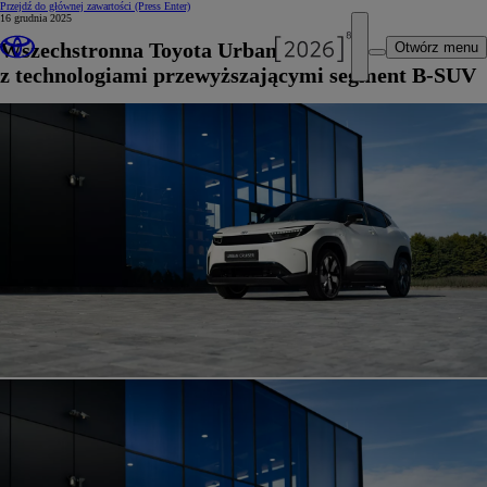
Przejdź do głównej zawartości
(Press Enter)
16 grudnia 2025
Wszechstronna Toyota Urban Cruiser
Otwórz menu
z technologiami przewyższającymi segment B-SUV