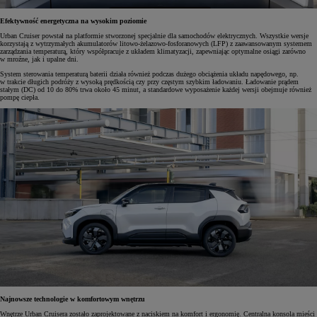
Efektywność energetyczna na wysokim poziomie
Urban Cruiser powstał na platformie stworzonej specjalnie dla samochodów elektrycznych. Wszystkie wersje
korzystają z wytrzymałych akumulatorów litowo-żelazowo-fosforanowych (LFP) z zaawansowanym systemem
zarządzania temperaturą, który współpracuje z układem klimatyzacji, zapewniając optymalne osiągi zarówno
w mroźne, jak i upalne dni.
System sterowania temperaturą baterii działa również podczas dużego obciążenia układu napędowego, np.
w trakcie długich podróży z wysoką prędkością czy przy częstym szybkim ładowaniu. Ładowanie prądem
stałym (DC) od 10 do 80% trwa około 45 minut, a standardowe wyposażenie każdej wersji obejmuje również
pompę ciepła.
Najnowsze technologie w komfortowym wnętrzu
Wnętrze Urban Cruisera zostało zaprojektowane z naciskiem na komfort i ergonomię. Centralna konsola mieści