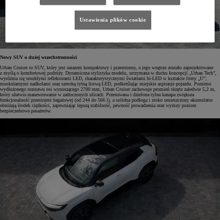
Ustawienia plików cookie
Nowy SUV o dużej wszechstronności
Urban Cruiser to SUV, który jest zarazem kompaktowy i przestronny, a jego wnętrze zostało zaprojektowane
z myślą o komfortowej podróży. Dynamiczna stylistyka modelu, utrzymana w duchu koncepcji „Urban Tech”,
wyróżnia się smukłymi reflektorami LED, charakterystycznymi światłami bi-LED w kształcie litery „U”,
muskularnymi nadkolami oraz szeroką tylną listwą LED, podkreślając miejskie aspiracje pojazdu. Pomimo
wydłużonego rozstawu osi wynoszącego 2700 mm, Urban Cruiser zachowuje promień skrętu zaledwie 5,2 m,
który ułatwia manewrowanie w zatłoczonych ulicach. Przesuwana i dzielona tylna kanapa zwiększa
funkcjonalność przestrzeni bagażowej (od 244 do 566 l), a solidna podłoga i nisko umieszczony akumulator
obniżają środek ciężkości, zapewniając lepszą stabilność, pewność prowadzenia oraz wyższy poziom
bezpieczeństwa pasażerów.