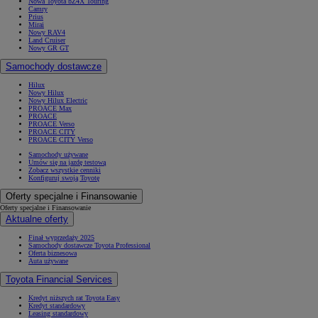
Nowa Toyota bZ4X Touring
Camry
Prius
Mirai
Nowy RAV4
Land Cruiser
Nowy GR GT
Samochody dostawcze
Hilux
Nowy Hilux
Nowy Hilux Electric
PROACE Max
PROACE
PROACE Verso
PROACE CITY
PROACE CITY Verso
Samochody używane
Umów się na jazdę testową
Zobacz wszystkie cenniki
Konfiguruj swoją Toyotę
Oferty specjalne i Finansowanie
Oferty specjalne i Finansowanie
Aktualne oferty
Finał wyprzedaży 2025
Samochody dostawcze Toyota Professional
Oferta biznesowa
Auta używane
Toyota Financial Services
Kredyt niższych rat Toyota Easy
Kredyt standardowy
Leasing standardowy