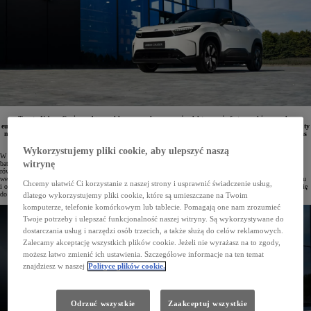
Toyota Urban Cruiser odgrywa kluczową rolę w rozwoju elektrycznej oferty marki na rynku
europejskim. Ten nowy SUV z segmentu B wyróżnia się nowoczesną stylistyką, oferując różne warianty
napędu, dwie pojemności baterii oraz przestronne wnętrze, które zapewnia wygodę i komfort podczas
każdej podróży.
Wykorzystujemy pliki cookie, aby ulepszyć naszą
W pełni elektryczny Urban Cruiser wzbogaca dynamicznie rosnącą gamę samochodów Toyoty z napędem
witrynę
bateryjnym, umacniając pozycję marki w kluczowych segmentach europejskiego rynku. Model debiutuje
równolegle ze zmodernizowaną Toyotą bZ4X, a wkrótce oferta zostanie poszerzona o nową Toyotę C-HR+,
wersję bZ4X Touring oraz elektrycznego Hiluxa. Dostępność dwóch wariantów akumulatora o różnym zasięgu
Chcemy ułatwić Ci korzystanie z naszej strony i usprawnić świadczenie usług,
i osiągach pozwala klientom wybrać opcję najlepiej dopasowaną do ich potrzeb, jednocześnie przyczyniając się
do obniżenia emisji CO₂ i wspierając kompleksową strategię ekologiczną Toyoty.
dlatego wykorzystujemy pliki cookie, które są umieszczane na Twoim
komputerze, telefonie komórkowym lub tablecie. Pomagają one nam zrozumieć
Twoje potrzeby i ulepszać funkcjonalność naszej witryny. Są wykorzystywane do
dostarczania usług i narzędzi osób trzecich, a także służą do celów reklamowych.
Zalecamy akceptację wszystkich plików cookie. Jeżeli nie wyrażasz na to zgody,
możesz łatwo zmienić ich ustawienia. Szczegółowe informacje na ten temat
znajdziesz w naszej
Polityce plików cookie.
Odrzuć wszystkie
Zaakceptuj wszystkie