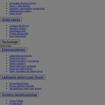
Oryginalne akcesoria Toyoty
Opony i koła zimowe
Zabudowy samochodów dostawczych
Zabezpieczenia i alarmy
Sklep Toyoty
Strefa klienta
Aplikacja MyToyota
Instrukcje obsługi
Aktualizacja map
System Bluetooth®
Karty Ratownicze
Technologie
Technologie
Elektromobilność
Lider elektromobilności
Napęd hybrydowy
Napęd hybrydowy typu plug-in
Napęd wodorowy
Napęd elektryczny na baterię
Zasięg aut elektrycznych
Zalety posiadania aut elektrycznych
Ładowanie elektrycznej Toyoty
Toyota HomeCharge
Toyota Charging Network
Jak naładować elektryczną Toyotę?
Systemy bezpieczeństwa
Toyota T-Mate
System eCall