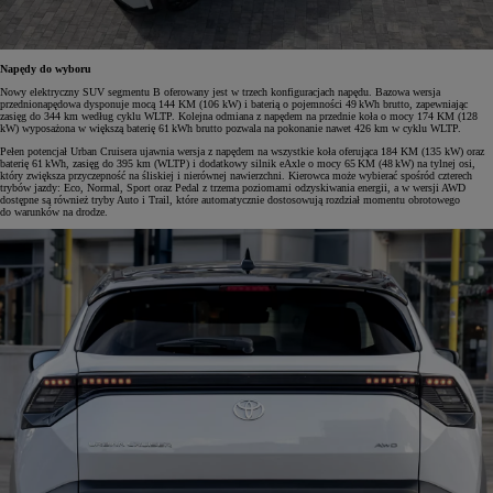
Napędy do wyboru
Nowy elektryczny SUV segmentu B oferowany jest w trzech konfiguracjach napędu. Bazowa wersja
przednionapędowa dysponuje mocą 144 KM (106 kW) i baterią o pojemności 49 kWh brutto, zapewniając
zasięg do 344 km według cyklu WLTP. Kolejna odmiana z napędem na przednie koła o mocy 174 KM (128
kW) wyposażona w większą baterię 61 kWh brutto pozwala na pokonanie nawet 426 km w cyklu WLTP.
Pełen potencjał Urban Cruisera ujawnia wersja z napędem na wszystkie koła oferująca 184 KM (135 kW) oraz
baterię 61 kWh, zasięg do 395 km (WLTP) i dodatkowy silnik eAxle o mocy 65 KM (48 kW) na tylnej osi,
który zwiększa przyczepność na śliskiej i nierównej nawierzchni. Kierowca może wybierać spośród czterech
trybów jazdy: Eco, Normal, Sport oraz Pedal z trzema poziomami odzyskiwania energii, a w wersji AWD
dostępne są również tryby Auto i Trail, które automatycznie dostosowują rozdział momentu obrotowego
do warunków na drodze.