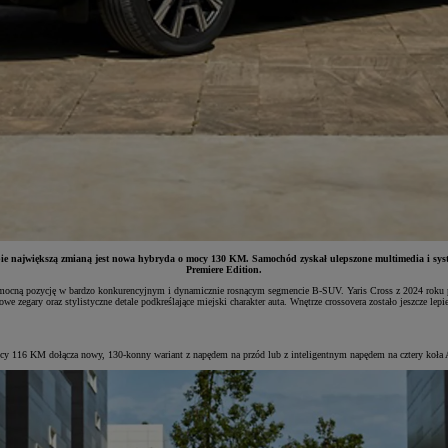
największą zmianą jest nowa hybryda o mocy 130 KM. Samochód zyskał ulepszone multimedia i systemy b
Premiere Edition.
 mocną pozycję w bardzo konkurencyjnym i dynamicznie rosnącym segmencie B-SUV. Yaris Cross z 2024 roku p
we zegary oraz stylistyczne detale podkreślające miejski charakter auta. Wnętrze crossovera zostało jeszcze l
cy 116 KM dołącza nowy, 130-konny wariant z napędem na przód lub z inteligentnym napędem na cztery koła