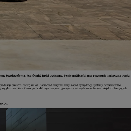
ezpieczeństwa, jest również lepiej wyciszony. Pełnię możliwości auta prezentuje limitowana wersja
rodukcji przeszedł szereg zmian. Samochód otrzymał drugi napęd hybrydowy, systemy bezpieczeństwa
epiej wygłuszone. Yaris Cross po faceliftingu uzupełnił gamę odświeżonych samochodów miejskich bazujących
 AWD-i.