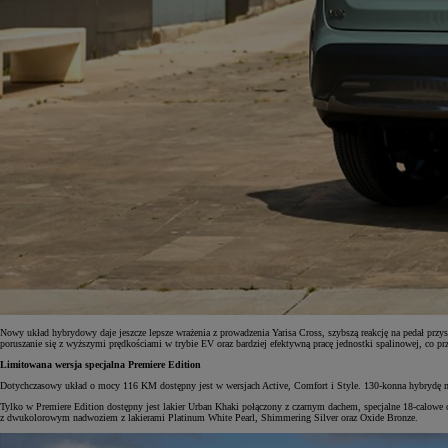
Nowy układ hybrydowy daje jeszcze lepsze wrażenia z prowadzenia Yarisa Cross, szybszą reakcję na pedał prz
poruszanie się z wyższymi prędkościami w trybie EV oraz bardziej efektywną pracę jednostki spalinowej, co prz
Limitowana wersja specjalna Premiere Edition
Dotychczasowy układ o mocy 116 KM dostępny jest w wersjach Active, Comfort i Style. 130-konna hybrydę m
Tylko w Premiere Edition dostępny jest lakier Urban Khaki połączony z czarnym dachem, specjalne 18-calowe c
z dwukolorowym nadwoziem z lakierami Platinum White Pearl, Shimmering Silver oraz Oxide Bronze.