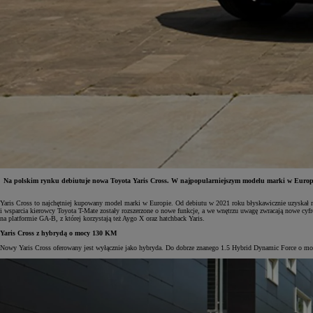
Na polskim rynku debiutuje nowa Toyota Yaris Cross. W najpopularniejszym modelu marki w Europie 
Yaris Cross to najchętniej kupowany model marki w Europie. Od debiutu w 2021 roku błyskawicznie uzyskał
i wsparcia kierowcy Toyota T-Mate zostały rozszerzone o nowe funkcje, a we wnętrzu uwagę zwracają nowe cyfro
Od
81 900 zł
na platformie GA-B, z której korzystają też Aygo X oraz hatchback Yaris.
Yaris Cross z hybrydą o mocy 130 KM
Yaris Cross
HYBRID
Nowy Yaris Cross oferowany jest wyłącznie jako hybryda. Do dobrze znanego 1.5 Hybrid Dynamic Force o mo