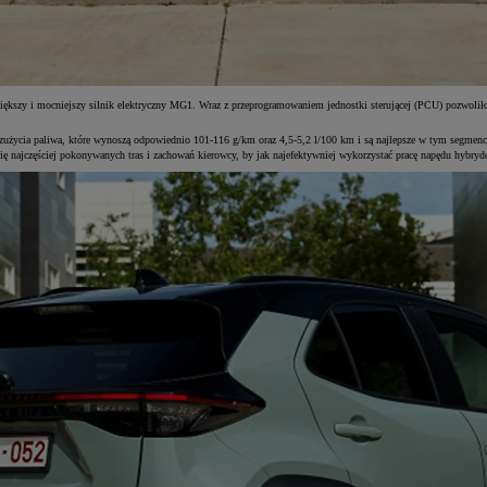
iększy i mocniejszy silnik elektryczny MG1. Wraz z przeprogramowaniem jednostki sterującej (PCU) pozwo
 zużycia paliwa, które wynoszą odpowiednio 101-116 g/km oraz 4,5-5,2 l/100 km i są najlepsze w tym segmenc
 się najczęściej pokonywanych tras i zachowań kierowcy, by jak najefektywniej wykorzystać pracę napędu hybry