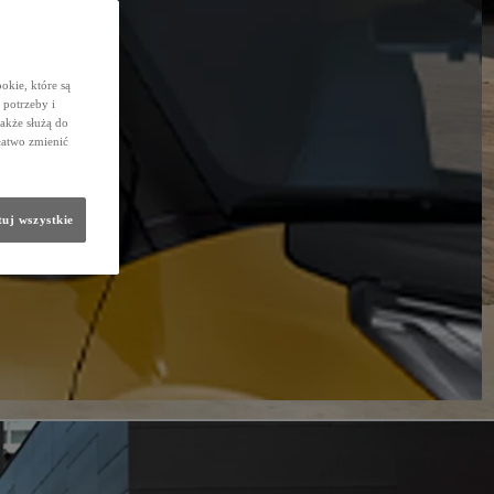
okie, które są
potrzeby i
także służą do
łatwo zmienić
uj wszystkie