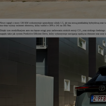
Nowy napęd o mocy 130 KM wykorzystuje sprawdzony silnik 1.5, ale ma nową przekładnię hybrydową oraz w
ma teraz wyższy moment obrotowy, który wzrósł o 30% z 141 na 185 Nm.
Dzięki tym modyfikacjom auto ma lepsze osiągi przy zachowaniu niskich emisji CO
oraz niskiego średniego
2
napędu takie jak system Predictive Efficient Drive, który wykorzystuje nawigację opartą na chmurze oraz uczy