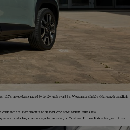
osi 10,7 s, a rozpędzenie auta od 80 do 120 km/h trwa 8,9 s. Większa moc silników elektrycznych umożliwia
rsja specjalna, która prezentuje pełnię możliwości nowej odsłony Yarisa Cross.
na desce rozdzielczej i drzwiach są w kolorze zielonym. Yaris Cross Premiere Edition dostępny jest także