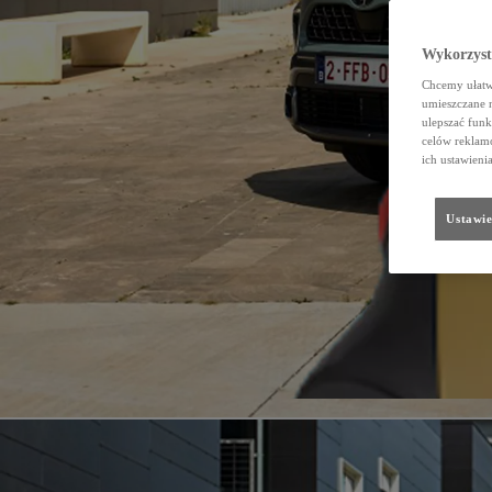
Wykorzystu
Chcemy ułatwi
umieszczane 
ulepszać funk
celów reklamo
ich ustawieni
Ustawie