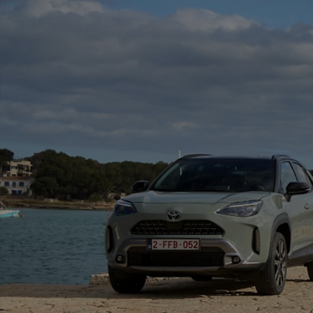
Od
105 300 zł
Corolla Hatchback
HYBRID