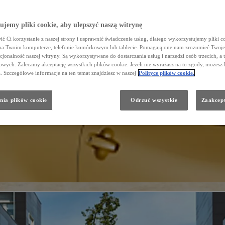
jemy pliki cookie, aby ulepszyć naszą witrynę
ć Ci korzystanie z naszej strony i usprawnić świadczenie usług, dlatego wykorzystujemy pliki co
na Twoim komputerze, telefonie komórkowym lub tablecie. Pomagają one nam zrozumieć Twoje 
cjonalność naszej witryny. Są wykorzystywane do dostarczania usług i narzędzi osób trzecich, a 
wych. Zalecamy akceptację wszystkich plików cookie. Jeżeli nie wyrażasz na to zgody, możesz 
a. Szczegółowe informacje na ten temat znajdziesz w naszej
Polityce plików cookie.
nia plików cookie
Odrzuć wszystkie
Zaakcept