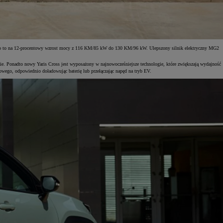
liło to na 12-procentowy wzrost mocy z 116 KM/85 kW do 130 KM/96 kW. Ulepszony silnik elektryczny MG2
ie. Ponadto nowy Yaris Cross jest wyposażony w najnowocześniejsze technologie, które zwiększają wydajność
dowego, odpowiednio doładowując baterię lub przełączając napęd na tryb EV.