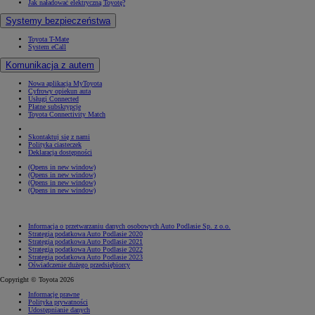
Jak naładować elektryczną Toyotę?
Systemy bezpieczeństwa
Toyota T-Mate
System eCall
Komunikacja z autem
Nowa aplikacja MyToyota
Cyfrowy opiekun auta
Usługi Connected
Płatne subskrypcje
Toyota Connectivity Match
Skontaktuj się z nami
Polityka ciasteczek
Deklaracja dostępności
(Opens in new window)
(Opens in new window)
(Opens in new window)
(Opens in new window)
Informacja o przetwarzaniu danych osobowych Auto Podlasie Sp. z o.o.
Strategia podatkowa Auto Podlasie 2020
Strategia podatkowa Auto Podlasie 2021
Strategia podatkowa Auto Podlasie 2022
Strategia podatkowa Auto Podlasie 2023
Oświadczenie dużego przedsiębiorcy
Copyright © Toyota 2026
Informacje prawne
Polityka prywatności
Udostępnianie danych