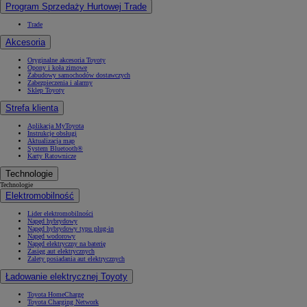
Program Sprzedaży Hurtowej Trade
Trade
Akcesoria
Oryginalne akcesoria Toyoty
Opony i koła zimowe
Zabudowy samochodów dostawczych
Zabezpieczenia i alarmy
Sklep Toyoty
Strefa klienta
Aplikacja MyToyota
Instrukcje obsługi
Aktualizacja map
System Bluetooth®
Karty Ratownicze
Technologie
Technologie
Elektromobilność
Lider elektromobilności
Napęd hybrydowy
Napęd hybrydowy typu plug-in
Napęd wodorowy
Napęd elektryczny na baterię
Zasięg aut elektrycznych
Zalety posiadania aut elektrycznych
Ładowanie elektrycznej Toyoty
Toyota HomeCharge
Toyota Charging Network