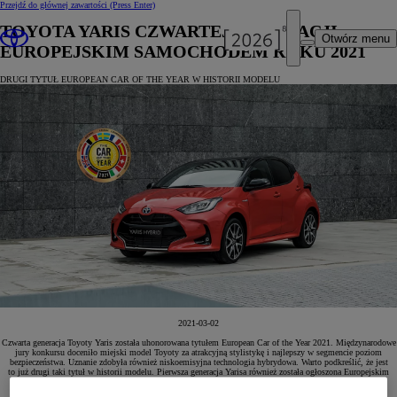
Przejdź do głównej zawartości
(Press Enter)
TOYOTA YARIS CZWARTEJ GENERACJI
Otwórz menu
EUROPEJSKIM SAMOCHODEM ROKU 2021
DRUGI TYTUŁ EUROPEAN CAR OF THE YEAR W HISTORII MODELU
2021-03-02
Czwarta generacja Toyoty Yaris została uhonorowana tytułem European Car of the Year 2021. Międzynarodowe
jury konkursu doceniło miejski model Toyoty za atrakcyjną stylistykę i najlepszy w segmencie poziom
bezpieczeństwa. Uznanie zdobyła również niskoemisyjna technologia hybrydowa. Warto podkreślić, że jest
to już drugi taki tytuł w historii modelu. Pierwsza generacja Yarisa również została ogłoszona Europejskim
Samochodem Roku 2000.