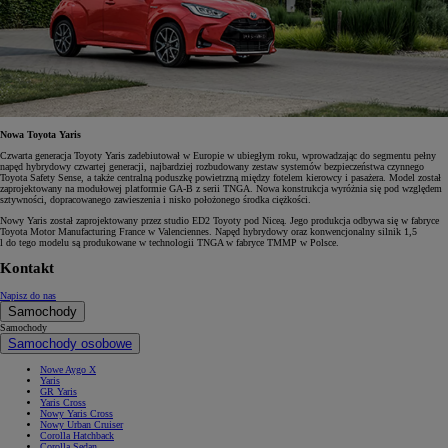
Nowa Toyota Yaris
Czwarta generacja Toyoty Yaris zadebiutował w Europie w ubiegłym roku, wprowadzając do segmentu pełny
napęd hybrydowy czwartej generacji, najbardziej rozbudowany zestaw systemów bezpieczeństwa czynnego
Toyota Safety Sense, a także centralną poduszkę powietrzną między fotelem kierowcy i pasażera. Model został
zaprojektowany na modułowej platformie GA-B z serii TNGA. Nowa konstrukcja wyróżnia się pod względem
sztywności, dopracowanego zawieszenia i nisko położonego środka ciężkości.
Nowy Yaris został zaprojektowany przez studio ED2 Toyoty pod Niceą. Jego produkcja odbywa się w fabryce
Toyota Motor Manufacturing France w Valenciennes. Napęd hybrydowy oraz konwencjonalny silnik 1,5
l do tego modelu są produkowane w technologii TNGA w fabryce TMMP w Polsce.
Kontakt
Napisz do nas
Samochody
Samochody
Samochody osobowe
Nowe Aygo X
Yaris
GR Yaris
Yaris Cross
Nowy Yaris Cross
Nowy Urban Cruiser
Corolla Hatchback
Corolla Sedan