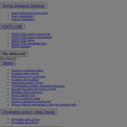
Toyota Financial Services
Kredyt niższych rat Toyota Easy
Kredyt standardowy
Leasing standardowy
KINTO ONE
KINTO ONE Leasing niższych rat
KINTO ONE Leasing konsumencki
KINTO ONE Najem
KINTO ONE Zarządzanie flotą
KINTO Mobility
Dla właścicieli
Dla właścicieli
Serwis
Promocje i sezonowe usługi
Pozostałe oferty serwisu
Rezerwacja wizyty w serwisie
Gwarancja Toyota Relax
Pozostałe Gwarancje Toyoty
Ubezpieczenia i naprawy blacharsko-lakiernicze
Innowacyjne usługi dla Twojej wygody
Bezpłatne Akcje Serwisowe
Serwis Dobrych Cen
Serwis w ASO się opłaca
Dostęp do informacji serwisowych
Wykaz wydanych zaświadczeń o odbytym szkoleniu (pdf)
Oryginalne części i oleje Toyota
Oryginalne części Toyoty
Oryginalne oleje Toyoty