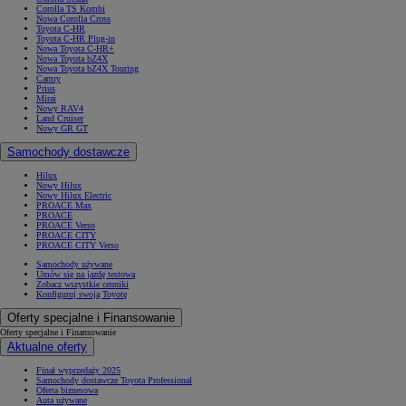
Corolla TS Kombi
Nowa Corolla Cross
Toyota C-HR
Toyota C-HR Plug-in
Nowa Toyota C-HR+
Nowa Toyota bZ4X
Nowa Toyota bZ4X Touring
Camry
Prius
Mirai
Nowy RAV4
Land Cruiser
Nowy GR GT
Samochody dostawcze
Hilux
Nowy Hilux
Nowy Hilux Electric
PROACE Max
PROACE
PROACE Verso
PROACE CITY
PROACE CITY Verso
Samochody używane
Umów się na jazdę testową
Zobacz wszystkie cenniki
Konfiguruj swoją Toyotę
Oferty specjalne i Finansowanie
Oferty specjalne i Finansowanie
Aktualne oferty
Finał wyprzedaży 2025
Samochody dostawcze Toyota Professional
Oferta biznesowa
Auta używane