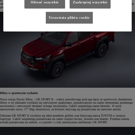
w gamie modelu jest od 2020 roku. Jednostka napędowa o mocy 204 KM/150 kW i 500 Nm momentu
Odrzuć wszystkie
Zaakceptuj wszystkie
obrotowego połączona jest z automatyczną skrzynią biegów o sześciu przełożeniach. Umożliwia ona holowanie
przyczepy o masie do 3500 kg, a ładowność tego pojazdu wynosi do 1000 kg.
Ustawienia plików cookie
Hilux w sportowym wydaniu
Nowa wersja Toyoty Hilux – GR SPORT II – walory prawdziwego pick-upa łączy ze sportowym charakterem.
Hilux w tej odmianie wyróżnia się czerwonymi sprężynami, pomalowanymi na czarno elementami przedniego
zawieszenia i czerwonymi detalami tylnego zawieszenia. Całość uzupełniają czarne błotniki. W aucie
zastosowano nowe, 17" felgi aluminiowe, za którymi skrywają się pomalowane na czerwono zaciski.
Odmiana GR SPORT II wyróżnia się także przednim grillem oraz klasyczną nazwą TOYOTA w miejscu
logotypu. Całość uzupełniają pomalowane na czarno stopnie boczne, lusterka oraz klamki. Przednia osłona
została pomalowana na srebrno, a z przodu i z tyłu umieszczono emblematy GR SPORT.