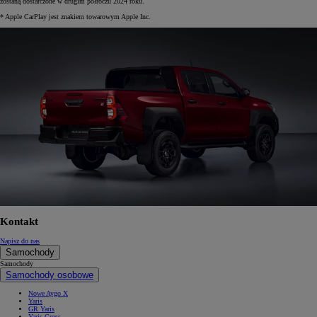
zostaną dostarczone w drugim półroczu 2024 roku.
* Apple CarPlay jest znakiem towarowym Apple Inc.
Kontakt
Napisz do nas
Samochody
Samochody
Samochody osobowe
Nowe Aygo X
Yaris
GR Yaris
Yaris Cross