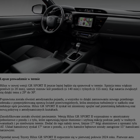
Lepsze prowadzenie w terenie
Hilux w nowej wersji GR SPORT II jeszcze lepiej będzie się sprawował w terenie. Sprzyja temu większy
prześwit (o 20 mm), szerszy rozstaw kół przednich (o 140 mm) i tylnych (o 155 mm). Kąt natarcia zwiększył
się dzięki temu z 29º do 30º.
Poprawiona została również aerodynamika pojazdu, a wszystko to dzięki zastosowaniu nowego przedniego
zderzaka z przeprojektowaną oprawą świateł przeciwmgielnych, która zmniejsza turbulencje w nadkolu oraz
redukuje opór powietrza. Hilux GR SPORT II zyskał też zmieniony spojler nad przestrzenią ładunkową oraz
nową pokrywę o aerodynamicznych kształtach.
Zmodyfikowane zostało również zawieszenie. Wersję Hilux GR SPORT II wyposażono w amortyzatory
jednorurowe z przodu i z tyłu, które zapewniają lepsze tłumienie i szybszą reakcję podczas jazdy w trudnych
warunkach i po nierównym terenie. Dodać do tego należy nowe, lżejsze 17" felgi aluminiowe z oponami tylu
AT. Układ hamulcowy zyskał 17" tarcze z przodu, a z tyłu hamulce bębnowe zostały zastąpione 15" hamulcami
tarczowymi.
Sprzedaż nowej Toyoty Hilux GR SPORT II rozpocznie się w pierwszej połowie 2024 roku. Pierwsze auta