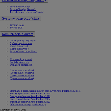
Ładowanie elektrycznej Toyoty
Toyota HomeCharge
Toyota Charging Network
Jak naładować elektryczną Toyotę?
Systemy bezpieczeństwa
Toyota T-Mate
System eCall
Komunikacja z autem
Nowa aplikacja MyToyota
Cyfrowy opiekun auta
Usługi Connected
Płatne subskrypcje
Toyota Connectivity Match
Skontaktuj się z nami
Polityka ciasteczek
Deklaracja dostępności
(Opens in new window)
(Opens in new window)
(Opens in new window)
(Opens in new window)
Informacja o przetwarzaniu danych osobowych Auto Podlasie Sp. z o.o.
Strategia podatkowa Auto Podlasie 2020
Strategia podatkowa Auto Podlasie 2021
Strategia podatkowa Auto Podlasie 2022
Strategia podatkowa Auto Podlasie 2023
Oświadczenie dużego przedsiębiorcy
Copyright © Toyota 2026