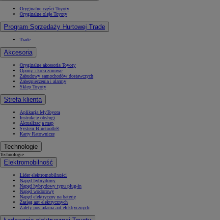
Oryginalne części Toyoty
Oryginalne oleje Toyoty
Program Sprzedaży Hurtowej Trade
Trade
Akcesoria
Oryginalne akcesoria Toyoty
Opony i koła zimowe
Zabudowy samochodów dostawczych
Zabezpieczenia i alarmy
Sklep Toyoty
Strefa klienta
Aplikacja MyToyota
Instrukcje obsługi
Aktualizacja map
System Bluetooth®
Karty Ratownicze
Technologie
Technologie
Elektromobilność
Lider elektromobilności
Napęd hybrydowy
Napęd hybrydowy typu plug-in
Napęd wodorowy
Napęd elektryczny na baterię
Zasięg aut elektrycznych
Zalety posiadania aut elektrycznych