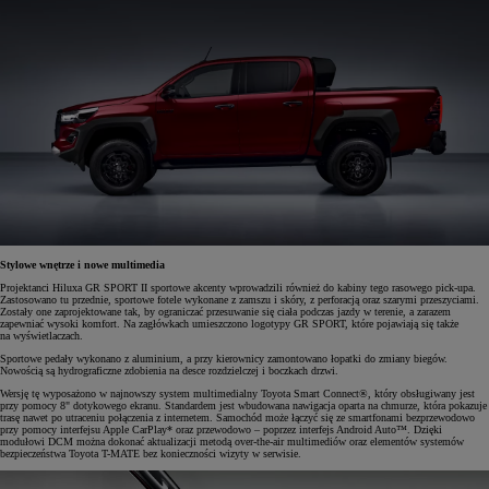
Stylowe wnętrze i nowe multimedia
Projektanci Hiluxa GR SPORT II sportowe akcenty wprowadzili również do kabiny tego rasowego pick-upa.
Zastosowano tu przednie, sportowe fotele wykonane z zamszu i skóry, z perforacją oraz szarymi przeszyciami.
Zostały one zaprojektowane tak, by ograniczać przesuwanie się ciała podczas jazdy w terenie, a zarazem
zapewniać wysoki komfort. Na zagłówkach umieszczono logotypy GR SPORT, które pojawiają się także
na wyświetlaczach.
Sportowe pedały wykonano z aluminium, a przy kierownicy zamontowano łopatki do zmiany biegów.
Nowością są hydrograficzne zdobienia na desce rozdzielczej i boczkach drzwi.
Wersję tę wyposażono w najnowszy system multimedialny Toyota Smart Connect®, który obsługiwany jest
przy pomocy 8" dotykowego ekranu. Standardem jest wbudowana nawigacja oparta na chmurze, która pokazuje
trasę nawet po utraceniu połączenia z internetem. Samochód może łączyć się ze smartfonami bezprzewodowo
przy pomocy interfejsu Apple CarPlay* oraz przewodowo – poprzez interfejs Android Auto™. Dzięki
modułowi DCM można dokonać aktualizacji metodą over-the-air multimediów oraz elementów systemów
bezpieczeństwa Toyota T-MATE bez konieczności wizyty w serwisie.