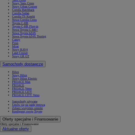
Nowy Yaris Cross
Nowy Urban Cruiser
Corolla Hatchback
Corolla Sedan
Corolla TS Kombi
Nowa Corolla Cross
Toyota C-HR
Toyota C-HR Plug-in
Nowa Toyota C-HR+
Nowa Toyota bZ4X
Nowa Toyota bZ4X Touring
Camry
Prius
Mirai
Nowy RAV4
Land Cruiser
Nowy GR GT
Samochody dostawcze
Hilux
Nowy Hilux
Nowy Hilux Electric
PROACE Max
PROACE
PROACE Verso
PROACE CITY
PROACE CITY Verso
Samochody używane
Umów się na jazdę testową
Zobacz wszystkie cenniki
Konfiguruj swoją Toyotę
Oferty specjalne i Finansowanie
Oferty specjalne i Finansowanie
Aktualne oferty