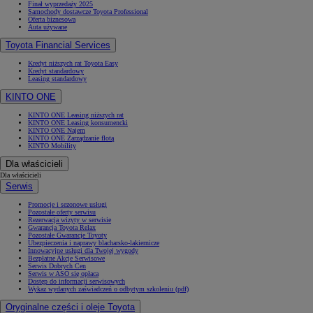
Finał wyprzedaży 2025
Samochody dostawcze Toyota Professional
Oferta biznesowa
Auta używane
Toyota Financial Services
Kredyt niższych rat Toyota Easy
Kredyt standardowy
Leasing standardowy
KINTO ONE
KINTO ONE Leasing niższych rat
KINTO ONE Leasing konsumencki
KINTO ONE Najem
KINTO ONE Zarządzanie flotą
KINTO Mobility
Dla właścicieli
Dla właścicieli
Serwis
Promocje i sezonowe usługi
Pozostałe oferty serwisu
Rezerwacja wizyty w serwisie
Gwarancja Toyota Relax
Pozostałe Gwarancje Toyoty
Ubezpieczenia i naprawy blacharsko-lakiernicze
Innowacyjne usługi dla Twojej wygody
Bezpłatne Akcje Serwisowe
Serwis Dobrych Cen
Serwis w ASO się opłaca
Dostęp do informacji serwisowych
Wykaz wydanych zaświadczeń o odbytym szkoleniu (pdf)
Oryginalne części i oleje Toyota