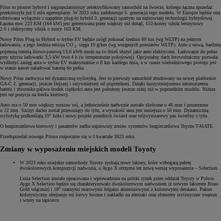
Prius to pionier hybryd i najpopularniejszy zelektryfikowany samochód na świecie, którego łączna sprzedaż
przekroczyła już 5 mln egzemplarzy. W 2023 roku zadebiutuje 5. generacja tego modelu. W Europie będzie ona
oferowana wyłącznie z napędem plug-in hybrid 3. generacji opartym na najnowszej technologii hybrydowej.
Łączna moc 223 KM (164 kW) jest generowana przez większy niż dotąd, 152-konny silnik benzynowy
2.0 i elektryczny silnik o mocy 163 KM.
Nowy Prius Plug-in Hybrid w trybie EV będzie mógł pokonać średnio 69 km (wg WLTP) na jednym
ładowaniu, a jego średnia emisja CO
sięga 19 g/km (wg wstępnych pomiarów WLTP). Auto z nową, bardziej
2
pojemną baterią litowo-jonową 13,6 kWh może na co dzień służyć jako auto elektryczne. Ładowanie do pełna
przy użyciu ładowarki 3,5 kW trwa 4 h (w temperaturze pokojowej). Opcjonalny dach fotowoltaiczny pozwala
wydłużyć zasięg auta w trybie EV maksymalnie o 8 km każdego dnia, a w czasie wielodniowego postoju jest
w stanie nawet naładować baterię do pełna.
Nowy Prius zachwyca też dynamiczną stylistyką. Jest to pierwszy samochód zbudowany na nowej platformie
GA-C 2. generacji, jeszcze lżejszej i sztywniejszej od poprzedniej. Dzięki korzystniejszemu umieszczeniu
baterii i zbiornika paliwa środek ciężkości auta jest położony jeszcze niżej niż w poprzednim modelu. Niższa
jest też pozycja na fotelu kierowcy.
Auto ma o 50 mm większy rozstaw osi, a jednocześnie nadwozie zostało skrócone o 46 mm i poszerzone
o 22 mm. Szczyt dachu został przesunięty do tyłu, a wysokość auta jest mniejsza o 50 mm. Dynamiczną
stylistykę podkreślają 19" koła i nowy projekt przednich świateł oraz trójwymiarowy pas świetlny z tyłu.
O bezpieczeństwa kierowcy i pasażerów zadba najnowszy zestaw systemów bezpieczeństwa Toyota T-MATE.
Przedsprzedaż nowego Priusa rozpocznie się w I kwartale 2023 roku.
Zmiany w wyposażeniu miejskich modeli Toyoty
W 2023 roku miejskie samochody Toyoty zyskają nowe lakiery, które wzbogacą paletę
dwukolorowych kompozycji nadwozia, a Aygo X otrzyma też nową wersję wyposażenia – Selection.
Linia Selection została opracowana i wprowadzona na polski rynek przez oddział Toyoty w Polsce.
Aygo X Selection będzie się charakteryzowało dwukolorowym nadwoziem (z nowym lakierem Brass
Gold włącznie) i 18" czarnymi matowymi felgami aluminiowymi z kolorowymi detalami. Pakiet
kolorystyczny obejmuje też listwy boczne i nakładki na zderzaki oraz elementy stylistyczne wnętrza
i wzory na tapicerce.