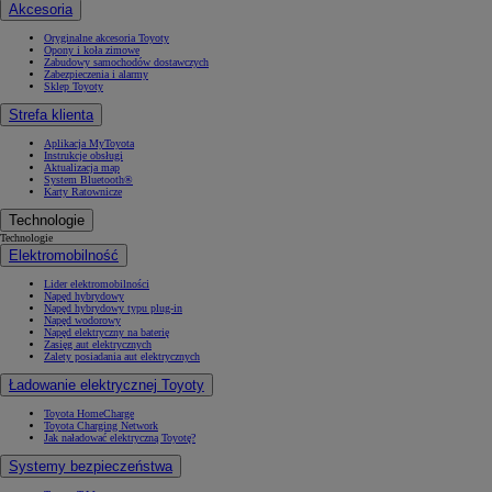
Akcesoria
Oryginalne akcesoria Toyoty
Opony i koła zimowe
Zabudowy samochodów dostawczych
Zabezpieczenia i alarmy
Sklep Toyoty
Strefa klienta
Aplikacja MyToyota
Instrukcje obsługi
Aktualizacja map
System Bluetooth®
Karty Ratownicze
Technologie
Technologie
Elektromobilność
Lider elektromobilności
Napęd hybrydowy
Napęd hybrydowy typu plug-in
Napęd wodorowy
Napęd elektryczny na baterię
Zasięg aut elektrycznych
Zalety posiadania aut elektrycznych
Ładowanie elektrycznej Toyoty
Toyota HomeCharge
Toyota Charging Network
Jak naładować elektryczną Toyotę?
Systemy bezpieczeństwa