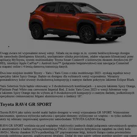
Uwagę zwraca też wyposażenie nowej wersji. Składa się na niego m.in. system bezkluczykowego dostępu
do samochodu (Inteligentny kluczyk), uruchamianie silnika przyciskiem, zdalne włączanie klimatyzacji przez
aplikację MyToyota, system multimedialny Toyota Smart Connect® z kolorowym ekranem dotykowym (9"
HD), interfejsy Apple CarPlay* i Android Auto™ (połączenie bezprzewodowe) oraz nawigacja Connected
z mapami online i 4-letnią darmową transmisją danych.
Dwa inne miejskie modele Toyoty – Yaris i Yaris Cross z roku modelowego 2023 –zyskają zupełnie nowy
specjalny lakier Spicy Orange. Będzie on dostępny dla wybranych wersji wyposażenia. Wyrazisty
pomarańczowy kolor stworzy dwukolorową kompozycję z czarnym dachem pokrytym lakierem Eclipse Black.
Yaris Selection Style będzie oferowany w 3 dwukolorowych kombinacjach – z nowym lakierem Spicy Orange,
Platinum Pearl White oraz czerwonym Imperial Red. Z kolei Yaris Cross 2023 w wersji Adventure wraz
z lakierem Spicy Orange daje do wyboru aż 9 dwukolorowych kompozycji z czarnym dachem, podkreślonych
specjalnymi ciemnoszarymi felgami aluminiowymi o średnicy 18".
Toyota RAV4 GR SPORT
Toyota RAV4 jako szósty model marki będzie dostępny w wersji wyposażenia GR SPORT. Wzmocnione
zawieszenie, sportowa stylistyka nadwozia i specjalne elementy stylistyczne we wnętrzu – to tylko niektóre
atuty tej odmiany inspirowanej sportowymi samochodami TOYOTA GAZOO Racing.
RAV4 GR SPORT wyróżnia się pod względem właściwości jezdnych dzięki połączeniu sztywniejszych sprężyn
i amortyzatorów z bardzo sztywną konstrukcją TNGA i 222-konnym hybrydowym napędem na cztery koła
AWD-i. Mocny charakter SUV-a podkreślają 19" pięcioramienne felgi, których lśniąco czarna powierzchnia
została ozdobiona jasnymi, prążkowanymi detalami. Dodać do tego należy srebrne przednie spojlery oraz czarne