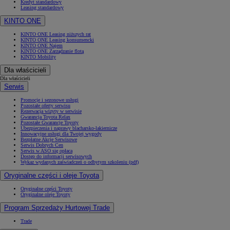
Kredyt standardowy
Leasing standardowy
KINTO ONE
KINTO ONE Leasing niższych rat
KINTO ONE Leasing konsumencki
KINTO ONE Najem
KINTO ONE Zarządzanie flotą
KINTO Mobility
Dla właścicieli
Dla właścicieli
Serwis
Promocje i sezonowe usługi
Pozostałe oferty serwisu
Rezerwacja wizyty w serwisie
Gwarancja Toyota Relax
Pozostałe Gwarancje Toyoty
Ubezpieczenia i naprawy blacharsko-lakiernicze
Innowacyjne usługi dla Twojej wygody
Bezpłatne Akcje Serwisowe
Serwis Dobrych Cen
Serwis w ASO się opłaca
Dostęp do informacji serwisowych
Wykaz wydanych zaświadczeń o odbytym szkoleniu (pdf)
Oryginalne części i oleje Toyota
Oryginalne części Toyoty
Oryginalne oleje Toyoty
Program Sprzedaży Hurtowej Trade
Trade