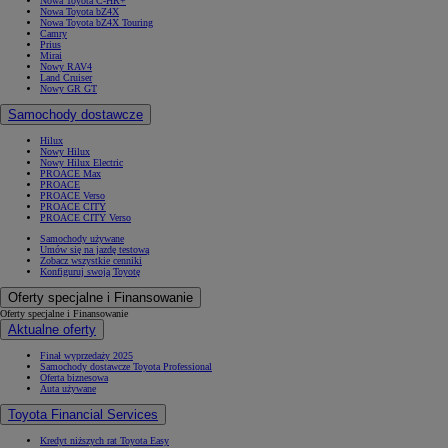
Nowa Toyota C-HR+
Nowa Toyota bZ4X
Nowa Toyota bZ4X Touring
Camry
Prius
Mirai
Nowy RAV4
Land Cruiser
Nowy GR GT
Samochody dostawcze
Hilux
Nowy Hilux
Nowy Hilux Electric
PROACE Max
PROACE
PROACE Verso
PROACE CITY
PROACE CITY Verso
Samochody używane
Umów się na jazdę testową
Zobacz wszystkie cenniki
Konfiguruj swoją Toyotę
Oferty specjalne i Finansowanie
Oferty specjalne i Finansowanie
Aktualne oferty
Finał wyprzedaży 2025
Samochody dostawcze Toyota Professional
Oferta biznesowa
Auta używane
Toyota Financial Services
Kredyt niższych rat Toyota Easy