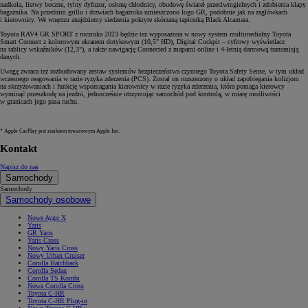
nadkola, listwy boczne, tylny dyfuzor, osłonę chłodnicy, obudowę świateł przeciwmgielnych i zdobienia klapy
bagażnika. Na przednim grillu i drzwiach bagażnika umieszczono logo GR, podobnie jak na zagłówkach
i kierownicy. We wnętrzu znajdziemy siedzenia pokryte skórzaną tapicerką Black Alcantara.
Toyota RAV4 GR SPORT z rocznika 2023 będzie też wyposażona w nowy system multimedialny Toyota
Smart Connect z kolorowym ekranem dotykowym (10,5" HD), Digital Cockpit – cyfrowy wyświetlacz
na tablicy wskaźników (12,3"), a także nawigację Connected z mapami online i 4-letnią darmową transmisją
danych.
Uwagę zwraca też rozbudowany zestaw systemów bezpieczeństwa czynnego Toyota Safety Sense, w tym układ
wczesnego reagowania w razie ryzyka zderzenia (PCS). Został on rozszerzony o układ zapobiegania kolizjom
na skrzyżowaniach i funkcję wspomagania kierownicy w razie ryzyka zderzenia, która pomaga kierowcy
wyminąć przeszkodę na jezdni, jednocześnie utrzymując samochód pod kontrolą, w miarę możliwości
w granicach jego pasa ruchu.
* Apple CarPlay jest znakiem towarowym Apple Inc.
Kontakt
Napisz do nas
Samochody
Samochody
Samochody osobowe
Nowe Aygo X
Yaris
GR Yaris
Yaris Cross
Nowy Yaris Cross
Nowy Urban Cruiser
Corolla Hatchback
Corolla Sedan
Corolla TS Kombi
Nowa Corolla Cross
Toyota C-HR
Toyota C-HR Plug-in