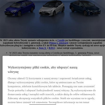
W 2023 roku oferta Toyoty zostanie wzbogacona m.in. o
Corollę
po faceliftingu z nowymi, mocniejszymi
napędami hybrydowymi 5. generacji, a także
Priusa 5. generacji
z jeszcze wydajniejszym napędem
hybrydowym plug-in i zasięgiem w trybie EV do 69 km. Miejskie modele Toyoty zyskają też nowe opcje
kolorystyczne, a
Aygo X
i
RAV4
– nowe wersje wyposażenia.
W 2023 roku Toyota rozszerzy swoją ofertę o Corollę po faceliftingu, 5. generację Priusa, nowe
ekologiczne napędy oraz zaawansowane technologie w zakresie multimediów, łączności
i bezpieczeństwa. Wiele modeli zyska także nowe warianty kolorystyczne i wersje wyposażenia.
Wykorzystujemy pliki cookie, aby ulepszyć naszą
witrynę
Chcemy ułatwić Ci korzystanie z naszej strony i usprawnić świadczenie usług,
dlatego wykorzystujemy pliki cookie, które są umieszczane na Twoim
komputerze, telefonie komórkowym lub tablecie. Pomagają one nam zrozumieć
Twoje potrzeby i ulepszać funkcjonalność naszej witryny. Są wykorzystywane do
dostarczania usług i narzędzi osób trzecich, a także służą do celów reklamowych.
Zalecamy akceptację wszystkich plików cookie. Jeżeli nie wyrażasz na to zgody,
możesz łatwo zmienić ich ustawienia. Szczegółowe informacje na ten temat