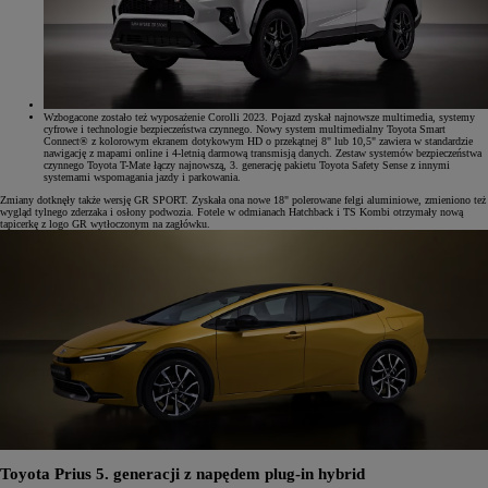
Wzbogacone zostało też wyposażenie Corolli 2023. Pojazd zyskał najnowsze multimedia, systemy
cyfrowe i technologie bezpieczeństwa czynnego. Nowy system multimedialny Toyota Smart
Connect® z kolorowym ekranem dotykowym HD o przekątnej 8" lub 10,5" zawiera w standardzie
nawigację z mapami online i 4-letnią darmową transmisją danych. Zestaw systemów bezpieczeństwa
czynnego Toyota T-Mate łączy najnowszą, 3. generację pakietu Toyota Safety Sense z innymi
systemami wspomagania jazdy i parkowania.
Zmiany dotknęły także wersję GR SPORT. Zyskała ona nowe 18" polerowane felgi aluminiowe, zmieniono też
wygląd tylnego zderzaka i osłony podwozia. Fotele w odmianach Hatchback i TS Kombi otrzymały nową
tapicerkę z logo GR wytłoczonym na zagłówku.
Toyota Prius 5. generacji z napędem plug-in hybrid