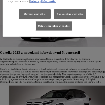
znajdziesz w naszej
Polityce plików cookie.
Odrzuć wszystkie
Zaakceptuj wszystkie
Ustawienia plików cookie
Corolla 2023 z napędami hybrydowymi 5. generacji
W 2023 roku w Europie zadebiutuje odświeżona Corolla z napędami hybrydowymi 5. generacji.
Najpopularniejszy samochód w Polsce będzie też wyposażony w nowe technologie cyfrowe, a wzrok będzie
przyciągać odświeżona stylistyka auta.
Corolla po faceliftingu będzie oferowana w trzech odmianach nadwozia i z dwoma napędami hybrydowymi
do wyboru – 1.8 oraz 2.0. Dzięki szeroko zakrojonym udoskonaleniom wszystkich podzespołów charakteryzują
się one większą mocą, lepszymi osiągami i większą wydajnością. Moc napędu opartego na silniku 1,8
l wzrosła ze 122 do 140 KM. Pozwoliło to skrócić czas rozpędzania Corolli Hatchback od 0 do 100 km/h o 1,7
s do 9,1 s, a jednocześnie zachować zużycie paliwa na tym samym poziomie. Nowy napęd 2.0 Hybrid
Dynamic Force ma 196 KM mocy, a Corolla Hatchback z tym napędem osiąga prędkość 100 km/h w 7,4 s.