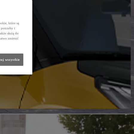
okie, które są
potrzeby i
także służą do
łatwo zmienić
uj wszystkie