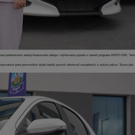
wa oraz przedstawiono analizę finansowania zakupu i użytkowania pojazdu w ramach programu KINTO ONE. Yaris
konywanych przez pracowników działu handlu pozwoli odnotować oszczędności w zużyciu paliwa. Toyota jako