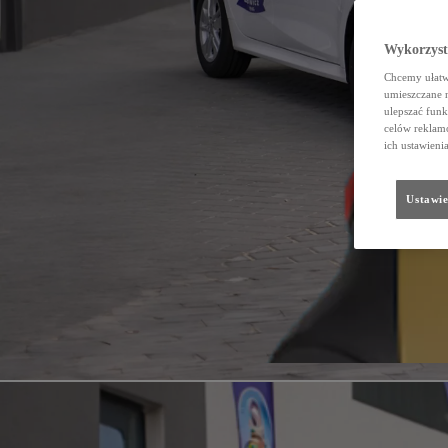
Wykorzystu
Chcemy ułatwi
umieszczane 
ulepszać funk
celów reklamo
ich ustawieni
Ustawie