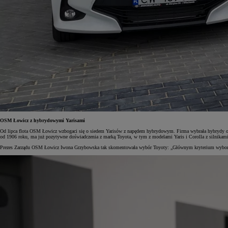
OSM Łowicz z hybrydowymi Yarisami
Od lipca flota OSM Łowicz wzbogaci się o siedem Yarisów z napędem hybrydowym. Firma wybrała hybrydy o 
od 1906 roku, ma już pozytywne doświadczenia z marką Toyota, w tym z modelami Yaris i Corolla z silnikami
Prezes Zarządu OSM Łowicz Iwona Grzybowska tak skomentowała wybór Toyoty: „Głównym kryterium wyboru ma