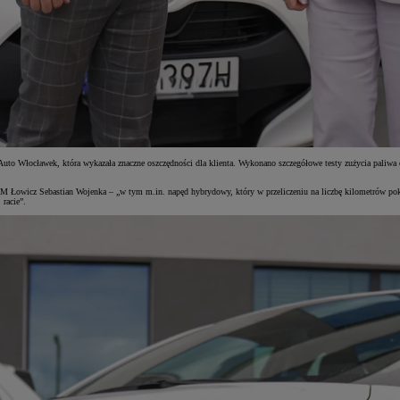
i Auto Włocławek, która wykazała znaczne oszczędności dla klienta. Wykonano szczegółowe testy zużycia pali
SM Łowicz Sebastian Wojenka – „w tym m.in. napęd hybrydowy, który w przeliczeniu na liczbę kilometrów po
racie”.