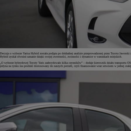
Od
105 300 zł
Corolla Hatchback
HYBRID
Decyzja o wyborze Yarisa Hybrid została podjęta po dokładnej analizie przeprowadzonej przez Toyota Jaworsk
Hybrid zyskał również uznanie dzięki swojej zwrotności, zwinności i dynamice w warunkach miejskich.
„O wyborze hybrydowej Toyoty Yaris zadecydowało kilka czynników” – dodaje kierownik działu transportu O
jedyna na rynku ma produkt dostosowany do naszych potrzeb, czyli finansowanie wraz serwisem w jednej stałej 