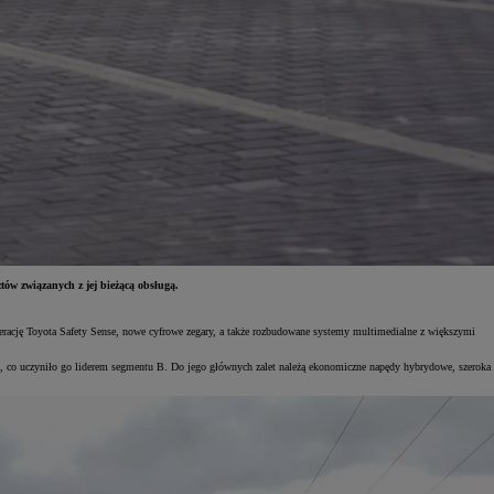
tów związanych z jej bieżącą obsługą.
rację Toyota Safety Sense, nowe cyfrowe zegary, a także rozbudowane systemy multimedialne z większymi
lu, co uczyniło go liderem segmentu B. Do jego głównych zalet należą ekonomiczne napędy hybrydowe, szeroka