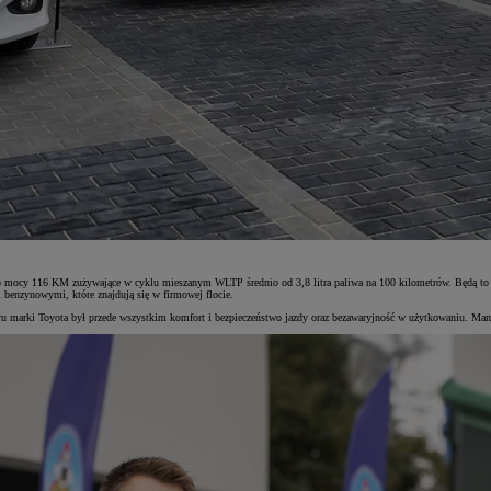
mocy 116 KM zużywające w cyklu mieszanym WLTP średnio od 3,8 litra paliwa na 100 kilometrów. Będą to pi
 benzynowymi, które znajdują się w firmowej flocie.
rki Toyota był przede wszystkim komfort i bezpieczeństwo jazdy oraz bezawaryjność w użytkowaniu. Mamy 