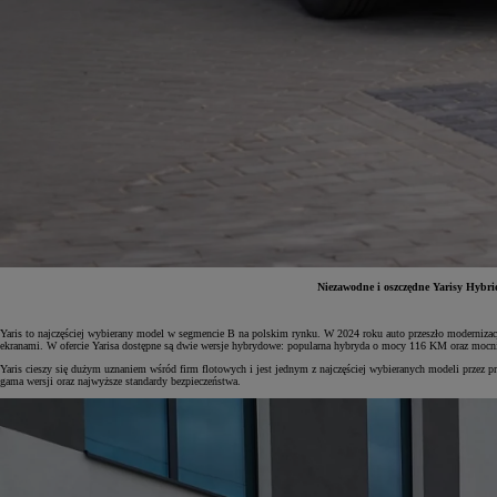
Niezawodne i oszczędne Yarisy Hybrid
Yaris to najczęściej wybierany model w segmencie B na polskim rynku. W 2024 roku auto przeszło moderniza
Od
81 900 zł
ekranami. W ofercie Yarisa dostępne są dwie wersje hybrydowe: popularna hybryda o mocy 116 KM oraz moc
Yaris cieszy się dużym uznaniem wśród firm flotowych i jest jednym z najczęściej wybieranych modeli przez
Yaris Cross
gama wersji oraz najwyższe standardy bezpieczeństwa.
HYBRID