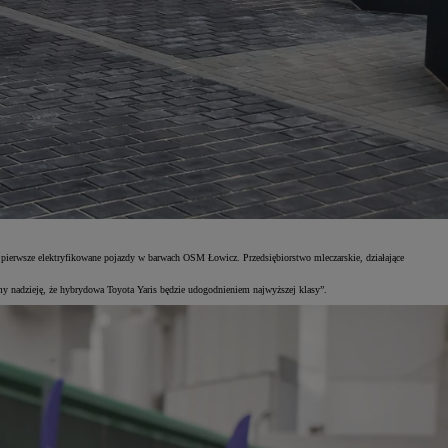
erwsze elektryfikowane pojazdy w barwach OSM Łowicz. Przedsiębiorstwo mleczarskie, działające
nadzieję, że hybrydowa Toyota Yaris będzie udogodnieniem najwyższej klasy”.