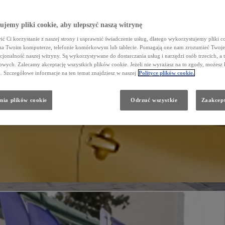
jemy pliki cookie, aby ulepszyć naszą witrynę
ć Ci korzystanie z naszej strony i usprawnić świadczenie usług, dlatego wykorzystujemy pliki co
na Twoim komputerze, telefonie komórkowym lub tablecie. Pomagają one nam zrozumieć Twoje 
cjonalność naszej witryny. Są wykorzystywane do dostarczania usług i narzędzi osób trzecich, a 
wych. Zalecamy akceptację wszystkich plików cookie. Jeżeli nie wyrażasz na to zgody, możesz 
a. Szczegółowe informacje na ten temat znajdziesz w naszej
Polityce plików cookie.
nia plików cookie
Odrzuć wszystkie
Zaakcept