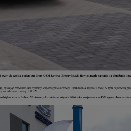
 stały się częścią parku aut firmy OSM Łowicz. Elektryfikacja floty znacznie wpłynie na obniżenie kosz
cję, zyskując zaawansowane systemy wspomagania kierowcy i parkowania Toyota T-Mate, w tym najnowszą gene
niejsza odmiana o mocy 130 KM.
 przedsiębiorstwa w Polsce. W pierwszych sześciu miesiącach 2024 roku zarejestrowano 4582 egzemplarze mode