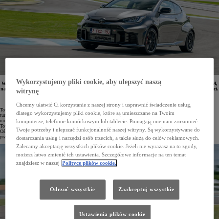
Wykorzystujemy pliki cookie, aby ulepszyć naszą
W salonach Toyoty dostępne są ostatnie egzemplarze hot-hatcha GR Yaris z silnikiem o mocy 280 KM,
napędem na cztery koła GR FOUR i automatyczną, 8-biegową skrzynią biegów GAZOO Racing Direct.
witrynę
Fabrycznie nowe egzemplarze objęto rabatem w wysokości 30 tys. zł. Samochód kosztuje teraz
od 208 900 zł.
Chcemy ułatwić Ci korzystanie z naszej strony i usprawnić świadczenie usług,
Toyota GR Yaris to jeden z ostatnich prawdziwie sportowych hot-hatchy na rynku. Samochód napędza
dlatego wykorzystujemy pliki cookie, które są umieszczane na Twoim
turbodoładowany, trzycylindrowy silnik o pojemności 1,6 litra o mocy 280 KM i 390 Nm maksymalnego
momentu obrotowego. Opracowany we współpracy z najlepszymi kierowcami rajdowymi i wyścigowymi
komputerze, telefonie komórkowym lub tablecie. Pomagają one nam zrozumieć
Toyoty GR Yaris ma napęd na cztery koła GR FOUR oraz przedni i tylne dyferencjał Torsen LSD.
Twoje potrzeby i ulepszać funkcjonalność naszej witryny. Są wykorzystywane do
Ośmiobiegowa skrzynia automatyczna GAZOO Racing Direct charakteryzuje się ultraszybkimi zmianami
przełożeń, a sześciobiegowa skrzynia manualna to propozycja dla miłośników mechanicznej motoryzacji.
dostarczania usług i narzędzi osób trzecich, a także służą do celów reklamowych.
Zalecamy akceptację wszystkich plików cookie. Jeżeli nie wyrażasz na to zgody,
możesz łatwo zmienić ich ustawienia. Szczegółowe informacje na ten temat
znajdziesz w naszej
Polityce plików cookie.
Odrzuć wszystkie
Zaakceptuj wszystkie
Ustawienia plików cookie