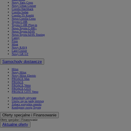
Nowy Yaris Cross
Nowy Urban Cruiser
Corolla Hatchback
Corolla Sedan
Corolla TS Kombi
Nowa Corolla Cross
Toyota C-HR
Toyota C-HR Plug-in
Nowa Toyota C-HR+
Nowa Toyota bZ4X
Nowa Toyota bZ4X Touring
Camry
Prius
Mirai
Nowy RAV4
Land Cruiser
Nowy GR GT
Samochody dostawcze
Hilux
Nowy Hilux
Nowy Hilux Electric
PROACE Max
PROACE
PROACE Verso
PROACE CITY
PROACE CITY Verso
Samochody używane
Umów się na jazdę testową
Zobacz wszystkie cenniki
Konfiguruj swoją Toyotę
Oferty specjalne i Finansowanie
Oferty specjalne i Finansowanie
Aktualne oferty