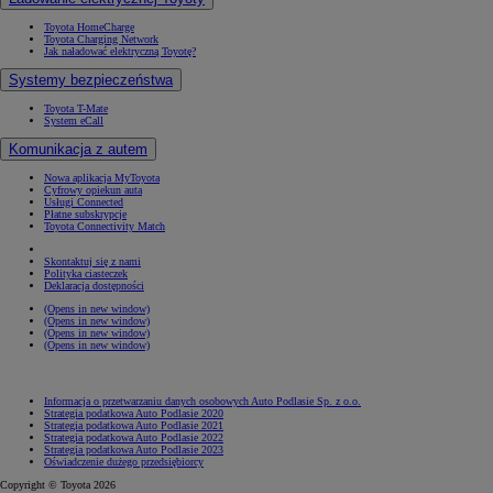
Toyota HomeCharge
Toyota Charging Network
Jak naładować elektryczną Toyotę?
Systemy bezpieczeństwa
Toyota T-Mate
System eCall
Komunikacja z autem
Nowa aplikacja MyToyota
Cyfrowy opiekun auta
Usługi Connected
Płatne subskrypcje
Toyota Connectivity Match
Skontaktuj się z nami
Polityka ciasteczek
Deklaracja dostępności
(Opens in new window)
(Opens in new window)
(Opens in new window)
(Opens in new window)
Informacja o przetwarzaniu danych osobowych Auto Podlasie Sp. z o.o.
Strategia podatkowa Auto Podlasie 2020
Strategia podatkowa Auto Podlasie 2021
Strategia podatkowa Auto Podlasie 2022
Strategia podatkowa Auto Podlasie 2023
Oświadczenie dużego przedsiębiorcy
Copyright © Toyota 2026