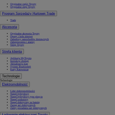
Oryginalne części Toyoty
Oryginalne oleje Toyoty
Program Sprzedaży Hurtowej Trade
Trade
Akcesoria
Oryginalne akcesoria Toyoty
Opony i koła zimowe
Zabudowy samochodów dostawczych
Zabezpieczenia i alarmy
Sklep Toyoty
Strefa klienta
Aplikacja MyToyota
Instrukcje obsługi
Aktualizacja map
System Bluetooth®
Karty Ratownicze
Technologie
Technologie
Elektromobilność
Lider elektromobilności
Napęd hybrydowy
Napęd hybrydowy typu plug-in
Napęd wodorowy
Napęd elektryczny na baterię
Zasięg aut elektrycznych
Zalety posiadania aut elektrycznych
Ładowanie elektrycznej Toyoty