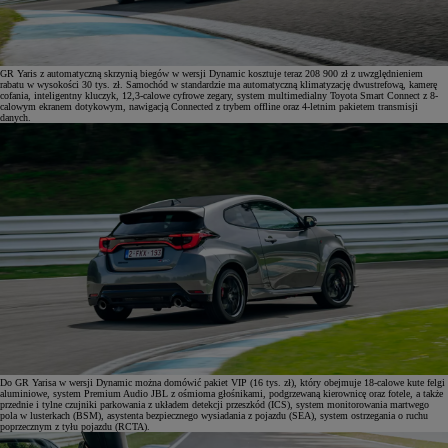
GR Yaris z automatyczną skrzynią biegów w wersji Dynamic kosztuje teraz 208 900 zł z uwzględnieniem
rabatu w wysokości 30 tys. zł. Samochód w standardzie ma automatyczną klimatyzację dwustrefową, kamerę
cofania, inteligentny kluczyk, 12,3-calowe cyfrowe zegary, system multimedialny Toyota Smart Connect z 8-
calowym ekranem dotykowym, nawigacją Connected z trybem offline oraz 4-letnim pakietem transmisji
danych.
Do GR Yarisa w wersji Dynamic można domówić pakiet VIP (16 tys. zł), który obejmuje 18-calowe kute felgi
aluminiowe, system Premium Audio JBL z ośmioma głośnikami, podgrzewaną kierownicę oraz fotele, a także
przednie i tylne czujniki parkowania z układem detekcji przeszkód (ICS), system monitorowania martwego
pola w lusterkach (BSM), asystenta bezpiecznego wysiadania z pojazdu (SEA), system ostrzegania o ruchu
poprzecznym z tyłu pojazdu (RCTA).