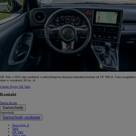
GR Yaris z 2024 roku produkcji z sześciobiegową skrzynią manualną kosztuje od 197 900 zł. Cena uwzględnia
rabat w wysokości 30 tys. zł.
Cennik Toyoty GR Yaris
Kontakt
Napisz do nas
Samochody
Samochody
Samochody osobowe
Nowe Aygo X
Yaris
GR Yaris
Yaris Cross