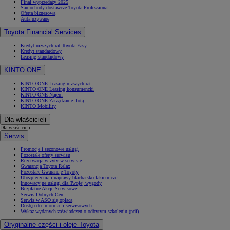
Finał wyprzedaży 2025
Samochody dostawcze Toyota Professional
Oferta biznesowa
Auta używane
Toyota Financial Services
Kredyt niższych rat Toyota Easy
Kredyt standardowy
Leasing standardowy
KINTO ONE
KINTO ONE Leasing niższych rat
KINTO ONE Leasing konsumencki
KINTO ONE Najem
KINTO ONE Zarządzanie flotą
KINTO Mobility
Dla właścicieli
Dla właścicieli
Serwis
Promocje i sezonowe usługi
Pozostałe oferty serwisu
Rezerwacja wizyty w serwisie
Gwarancja Toyota Relax
Pozostałe Gwarancje Toyoty
Ubezpieczenia i naprawy blacharsko-lakiernicze
Innowacyjne usługi dla Twojej wygody
Bezpłatne Akcje Serwisowe
Serwis Dobrych Cen
Serwis w ASO się opłaca
Dostęp do informacji serwisowych
Wykaz wydanych zaświadczeń o odbytym szkoleniu (pdf)
Oryginalne części i oleje Toyota