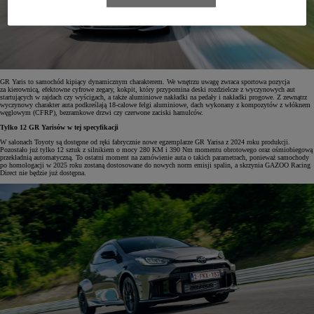
GR Yaris to samochód kipiący dynamicznym charakterem. We wnętrzu uwagę zwraca sportowa pozycja
za kierownicą, efektowne cyfrowe zegary, kokpit, który przypomina deski rozdzielcze z wyczynowych aut
startujących w rajdach czy wyścigach, a także aluminiowe nakładki na pedały i nakładki progowe. Z zewnątrz
wyczynowy charakter auta podkreślają 18-calowe felgi aluminiowe, dach wykonany z kompozytów z włóknem
węglowym (CFRP), bezramkowe drzwi czy czerwone zaciski hamulców.
Tylko 12 GR Yarisów w tej specyfikacji
W salonach Toyoty są dostępne od ręki fabrycznie nowe egzemplarze GR Yarisa z 2024 roku produkcji.
Pozostało już tylko 12 sztuk z silnikiem o mocy 280 KM i 390 Nm momentu obrotowego oraz ośmiobiegową
przekładnią automatyczną. To ostatni moment na zamówienie auta o takich parametrach, ponieważ samochody
po homologacji w 2025 roku zostaną dostosowane do nowych norm emisji spalin, a skrzynia GAZOO Racing
Direct nie będzie już dostępna.