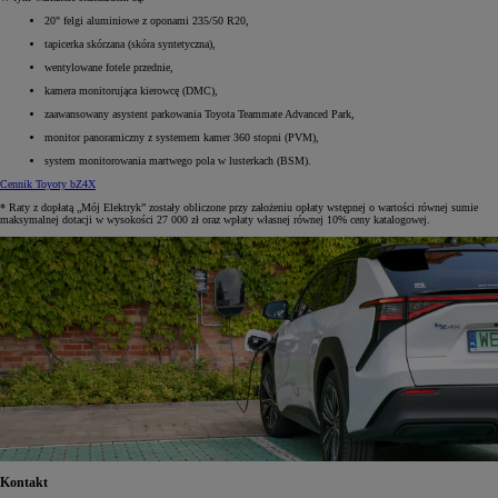
20" felgi aluminiowe z oponami 235/50 R20,
tapicerka skórzana (skóra syntetyczna),
wentylowane fotele przednie,
kamera monitorująca kierowcę (DMC),
zaawansowany asystent parkowania Toyota Teammate Advanced Park,
monitor panoramiczny z systemem kamer 360 stopni (PVM),
system monitorowania martwego pola w lusterkach (BSM).
Cennik Toyoty bZ4X
* Raty z dopłatą „Mój Elektryk” zostały obliczone przy założeniu opłaty wstępnej o wartości równej sumie
maksymalnej dotacji w wysokości 27 000 zł oraz wpłaty własnej równej 10% ceny katalogowej.
Kontakt