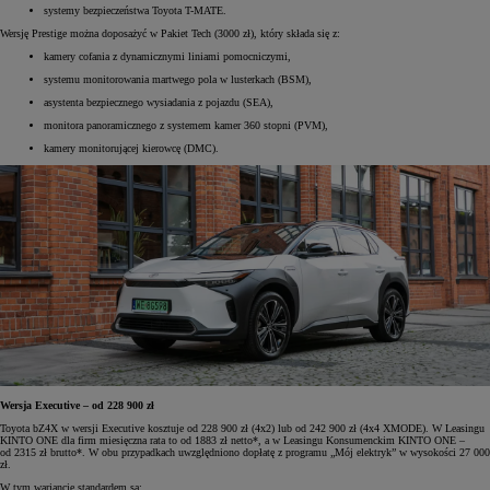
systemy bezpieczeństwa Toyota T-MATE.
Wersję Prestige można doposażyć w Pakiet Tech (3000 zł), który składa się z:
kamery cofania z dynamicznymi liniami pomocniczymi,
systemu monitorowania martwego pola w lusterkach (BSM),
asystenta bezpiecznego wysiadania z pojazdu (SEA),
monitora panoramicznego z systemem kamer 360 stopni (PVM),
kamery monitorującej kierowcę (DMC).
Wersja Executive – od 228 900 zł
Toyota bZ4X w wersji Executive kosztuje od 228 900 zł (4x2) lub od 242 900 zł (4x4 XMODE). W Leasingu
KINTO ONE dla firm miesięczna rata to od 1883 zł netto*, a w Leasingu Konsumenckim KINTO ONE –
od 2315 zł brutto*. W obu przypadkach uwzględniono dopłatę z programu „Mój elektryk” w wysokości 27 000
zł.
W tym wariancie standardem są: