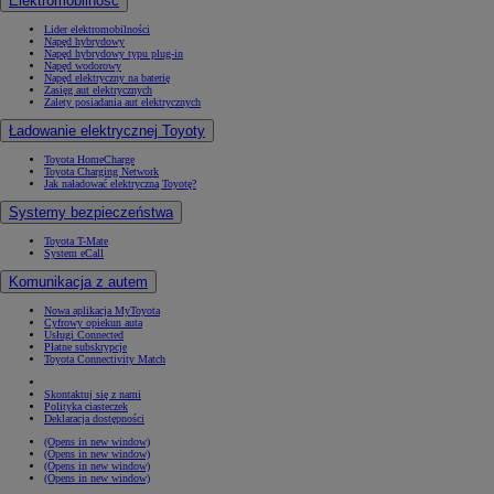
Elektromobilność
Lider elektromobilności
Napęd hybrydowy
Napęd hybrydowy typu plug-in
Napęd wodorowy
Napęd elektryczny na baterię
Zasięg aut elektrycznych
Zalety posiadania aut elektrycznych
Ładowanie elektrycznej Toyoty
Toyota HomeCharge
Toyota Charging Network
Jak naładować elektryczną Toyotę?
Systemy bezpieczeństwa
Toyota T-Mate
System eCall
Komunikacja z autem
Nowa aplikacja MyToyota
Cyfrowy opiekun auta
Usługi Connected
Płatne subskrypcje
Toyota Connectivity Match
Skontaktuj się z nami
Polityka ciasteczek
Deklaracja dostępności
(Opens in new window)
(Opens in new window)
(Opens in new window)
(Opens in new window)