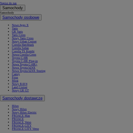
Napisz do nas
Samochody
Samochody
Samochody osobowe
Nowe Aygo X
Yaris
GR Yaris
Yaris Cross
Nowy Yaris Cross
Nowy Urban Cruiser
Corolla Hatchback
Corolla Sedan
Corolla TS Kombi
Nowa Corolla Cross
Toyota C-HR
Toyota C-HR Plug-in
Nowa Toyota C-HR+
Nowa Toyota bZ4X
Nowa Toyota bZ4X Touring
Camry
Prius
Mirai
Nowy RAV4
Land Cruiser
Nowy GR GT
Samochody dostawcze
Hilux
Nowy Hilux
Nowy Hilux Electric
PROACE Max
PROACE
PROACE Verso
PROACE CITY
PROACE CITY Verso