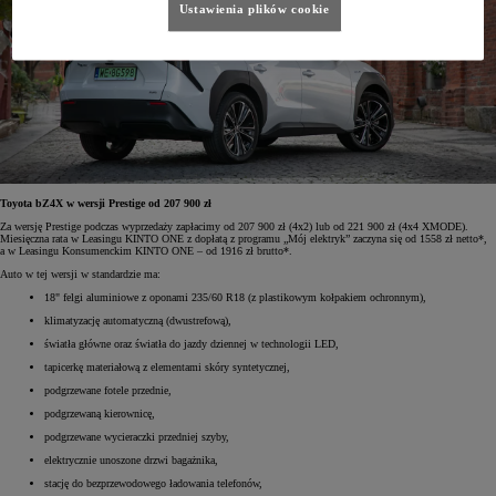
Ustawienia plików cookie
Toyota bZ4X w wersji Prestige od 207 900 zł
Za wersję Prestige podczas wyprzedaży zapłacimy od 207 900 zł (4x2) lub od 221 900 zł (4x4 XMODE).
Miesięczna rata w Leasingu KINTO ONE z dopłatą z programu „Mój elektryk” zaczyna się od 1558 zł netto*,
a w Leasingu Konsumenckim KINTO ONE – od 1916 zł brutto*.
Auto w tej wersji w standardzie ma:
18" felgi aluminiowe z oponami 235/60 R18 (z plastikowym kołpakiem ochronnym),
klimatyzację automatyczną (dwustrefową),
światła główne oraz światła do jazdy dziennej w technologii LED,
tapicerkę materiałową z elementami skóry syntetycznej,
podgrzewane fotele przednie,
podgrzewaną kierownicę,
podgrzewane wycieraczki przedniej szyby,
elektrycznie unoszone drzwi bagażnika,
stację do bezprzewodowego ładowania telefonów,