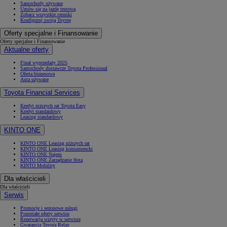
Samochody używane
Umów się na jazdę testową
Zobacz wszystkie cenniki
Konfiguruj swoją Toyotę
Oferty specjalne i Finansowanie
Oferty specjalne i Finansowanie
Aktualne oferty
Finał wyprzedaży 2025
Samochody dostawcze Toyota Professional
Oferta biznesowa
Auta używane
Toyota Financial Services
Kredyt niższych rat Toyota Easy
Kredyt standardowy
Leasing standardowy
KINTO ONE
KINTO ONE Leasing niższych rat
KINTO ONE Leasing konsumencki
KINTO ONE Najem
KINTO ONE Zarządzanie flotą
KINTO Mobility
Dla właścicieli
Dla właścicieli
Serwis
Promocje i sezonowe usługi
Pozostałe oferty serwisu
Rezerwacja wizyty w serwisie
Gwarancja Toyota Relax