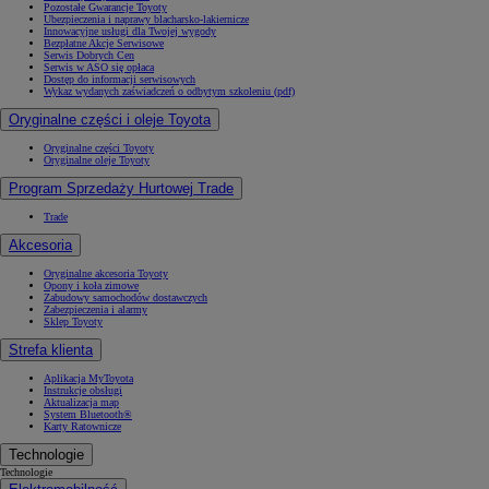
Pozostałe Gwarancje Toyoty
Ubezpieczenia i naprawy blacharsko-lakiernicze
Innowacyjne usługi dla Twojej wygody
Bezpłatne Akcje Serwisowe
Serwis Dobrych Cen
Serwis w ASO się opłaca
Dostęp do informacji serwisowych
Wykaz wydanych zaświadczeń o odbytym szkoleniu (pdf)
Oryginalne części i oleje Toyota
Oryginalne części Toyoty
Oryginalne oleje Toyoty
Program Sprzedaży Hurtowej Trade
Trade
Akcesoria
Oryginalne akcesoria Toyoty
Opony i koła zimowe
Zabudowy samochodów dostawczych
Zabezpieczenia i alarmy
Sklep Toyoty
Strefa klienta
Aplikacja MyToyota
Instrukcje obsługi
Aktualizacja map
System Bluetooth®
Karty Ratownicze
Technologie
Technologie