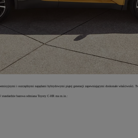
oemisyjnymi i oszczędnymi napędami hybrydowymi piątej generacji zapewniającymi doskonałe właściwości. Tw
 W standardzie bazowa odmiana Toyoty C-HR ma m.in.: