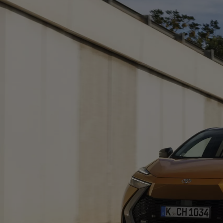
Od
105 300 zł
Corolla Hatchback
HYBRID