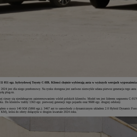
 11 051 egz. hybrydowej Toyoty C-HR. Klienci chętnie wybierają auta w wyższych wersjach wyposażeni
k 2024 jest dla niego przełomowy. Na rynku dostępna jest zarówno niezwykle udana pierwsz generacja tego a
ydę plug-in.
ej cieszy się niesłabnącym zainteresowaniem wśród polskich klientów. Model ten jest liderem segmentu C-SUV
ku. Do klientów trafiły 1363 egz. pierwszej generacji tego pojazdu oraz 9688 egz. drugiej odsłony.
pędem o mocy 140 KM (5866 egz.). 3467 aut to samochody z dynamicznym układem 2.0 Hybrid Dynamic Force 
 KM), która do oferty dołączyła w drugim kwartale 2024 roku.