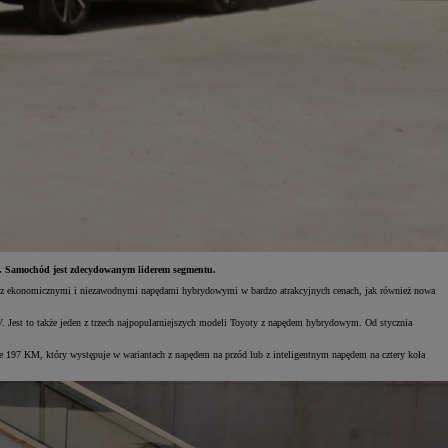
a. Samochód jest zdecydowanym liderem segmentu.
uta z ekonomicznymi i niezawodnymi napędami hybrydowymi w bardzo atrakcyjnych cenach, jak również nowa
. Jest to także jeden z trzech najpopularniejszych modeli Toyoty z napędem hybrydowym. Od stycznia
197 KM, który występuje w wariantach z napędem na przód lub z inteligentnym napędem na cztery koła