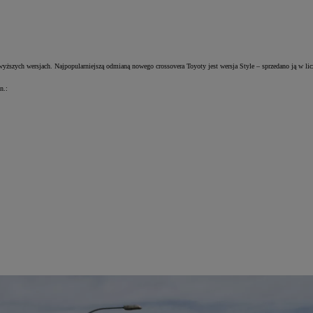
ższych wersjach. Najpopularniejszą odmianą nowego crossovera Toyoty jest wersja Style – sprzedano ją w liczb
n.: