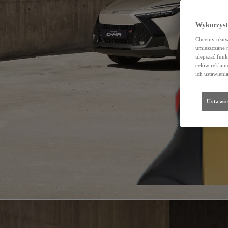
Wykorzystu
Chcemy ułatwi
umieszczane 
ulepszać funk
celów reklamo
ich ustawieni
Ustawie