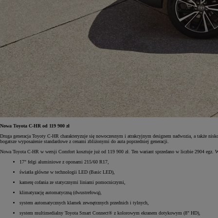
Nowa Toyota C-HR od 119 900 zł
Druga generacja Toyoty C-HR charakteryzuje się nowoczesnym i atrakcyjnym designem nadwozia, a także nisk
bogatsze wyposażenie standardowe z cenami zbliżonymi do auta poprzedniej generacji.
Nowa Toyota C-HR w wersji Comfort kosztuje już od 119 900 zł. Ten wariant sprzedano w liczbie 2904 egz.
17" felgi aluminiowe z oponami 215/60 R17,
światła główne w technologii LED (Basic LED),
kamerę cofania ze statycznymi liniami pomocniczymi,
klimatyzację automatyczną (dwustrefową),
system automatycznych klamek zewnętrznych przednich i tylnych,
system multimedialny Toyota Smart Connect® z kolorowym ekranem dotykowym (8" HD),