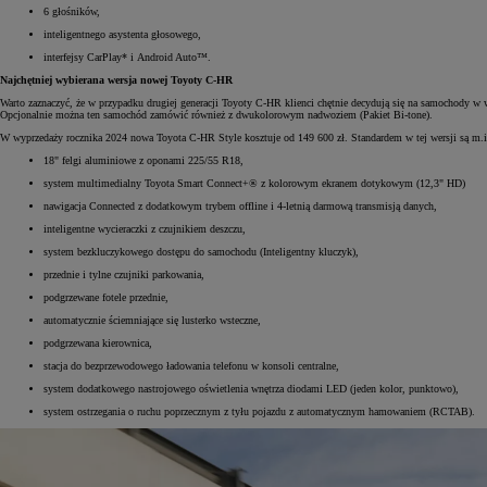
6 głośników,
inteligentnego asystenta głosowego,
interfejsy CarPlay* i Android Auto™.
Najchętniej wybierana wersja nowej Toyoty C-HR
Warto zaznaczyć, że w przypadku drugiej generacji Toyoty C-HR klienci chętnie decydują się na samochody w wy
Opcjonalnie można ten samochód zamówić również z dwukolorowym nadwoziem (Pakiet Bi-tone).
W wyprzedaży rocznika 2024 nowa Toyota C-HR Style kosztuje od 149 600 zł. Standardem w tej wersji są m.i
18" felgi aluminiowe z oponami 225/55 R18,
system multimedialny Toyota Smart Connect+® z kolorowym ekranem dotykowym (12,3" HD)
nawigacja Connected z dodatkowym trybem offline i 4-letnią darmową transmisją danych,
inteligentne wycieraczki z czujnikiem deszczu,
system bezkluczykowego dostępu do samochodu (Inteligentny kluczyk),
przednie i tylne czujniki parkowania,
podgrzewane fotele przednie,
automatycznie ściemniające się lusterko wsteczne,
podgrzewana kierownica,
stacja do bezprzewodowego ładowania telefonu w konsoli centralne,
system dodatkowego nastrojowego oświetlenia wnętrza diodami LED (jeden kolor, punktowo),
system ostrzegania o ruchu poprzecznym z tyłu pojazdu z automatycznym hamowaniem (RCTAB).