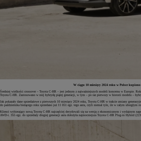
W ciągu 10 miesięcy 2024 roku w Polsce kupiono
Średniej wielkości crossover – Toyota C-HR – jest jednym z najważniejszych modeli koncernu w Europie. Ro
Toyota C-HR. Zastosowano w niej hybrydę piątej generacji, w tym – po raz pierwszy w historii modelu – hybr
Od
81 900 zł
Jak pokazały dane sprzedażowe z pierwszych 10 miesięcy 2024 roku, Toyota C-HR w trakcie zmiany generacyjn
do października bieżącego roku sprzedano już 11 051 egz. tego auta, czyli niemal tyle, ile w całym ubiegłym ro
Yaris Cross
HYBRID
Klienci wybierający nową Toyotę C-HR najczęściej decydowali się na wersję z ekonomicznym i wydajnym na
AWD-i. 355 egz. do sprzedaży drugiej generacji auta dołożyła najmocniejsza Toyota C-HR Plug-in Hybrid (223