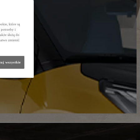
okie, które są
potrzeby i
także służą do
łatwo zmienić
uj wszystkie