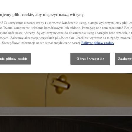
jemy pliki cookie, aby ulepszyć naszą witrynę
ć Ci korzystanie z naszej strony i usprawnić świadczenie usług, dlatego wykorzystujemy pliki co
na Twoim komputerze, telefonie komórkowym lub tablecie. Pomagają one nam zrozumieć Twoje 
cjonalność naszej witryny. Są wykorzystywane do dostarczania usług i narzędzi osób trzecich, a 
wych. Zalecamy akceptację wszystkich plików cookie. Jeżeli nie wyrażasz na to zgody, możesz 
a. Szczegółowe informacje na ten temat znajdziesz w naszej
Polityce plików cookie.
nia plików cookie
Odrzuć wszystkie
Zaakcept