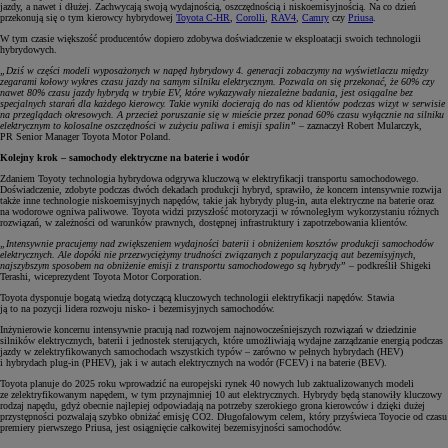
jazdy, a nawet i dłużej. Zachwycają swoją wydajnością, oszczędnością i niskoemisyjnością. Na co dzień
przekonują się o tym kierowcy hybrydowej
Toyota C-HR
,
Corolli
,
RAV4
,
Camry
czy
Priusa
.
W tym czasie większość producentów dopiero zdobywa doświadczenie w eksploatacji swoich technologii
hybrydowych.
„Dziś w części modeli wyposażonych w napęd hybrydowy 4. generacji zobaczymy na wyświetlaczu między
zegarami kołowy wykres czasu jazdy na samym silniku elektrycznym. Pozwala on się przekonać, że 60% czy
nawet 80% czasu jazdy hybrydą w trybie EV, które wykazywały niezależne badania, jest osiągalne bez
specjalnych starań dla każdego kierowcy. Takie wyniki docierają do nas od klientów podczas wizyt w serwisie
na przeglądach okresowych. A przecież poruszanie się w mieście przez ponad 60% czasu wyłącznie na silniku
elektrycznym to kolosalne oszczędności w zużyciu paliwa i emisji spalin”
– zaznaczył Robert Mularczyk,
PR Senior Manager Toyota Motor Poland.
Kolejny krok – samochody elektryczne na baterie i wodór
Zdaniem Toyoty technologia hybrydowa odgrywa kluczową w elektryfikacji transportu samochodowego.
Doświadczenie, zdobyte podczas dwóch dekadach produkcji hybryd, sprawiło, że koncern intensywnie rozwija
także inne technologie niskoemisyjnych napędów, takie jak hybrydy plug-in, auta elektryczne na baterie oraz
na wodorowe ogniwa paliwowe. Toyota widzi przyszłość motoryzacji w równoległym wykorzystaniu różnych
rozwiązań, w zależności od warunków prawnych, dostępnej infrastruktury i zapotrzebowania klientów.
„Intensywnie pracujemy nad zwiększeniem wydajności baterii i obniżeniem kosztów produkcji samochodów
elektrycznych. Ale dopóki nie przezwyciężymy trudności związanych z popularyzacją aut bezemisyjnych,
najszybszym sposobem na obniżenie emisji z transportu samochodowego są hybrydy”
– podkreślił Shigeki
Terashi, wiceprezydent Toyota Motor Corporation.
Toyota dysponuje bogatą wiedzą dotyczącą kluczowych technologii elektryfikacji napędów. Stawia
ją to na pozycji lidera rozwoju nisko- i bezemisyjnych samochodów.
Inżynierowie koncernu intensywnie pracują nad rozwojem najnowocześniejszych rozwiązań w dziedzinie
silników elektrycznych, baterii i jednostek sterujących, które umożliwiają wydajne zarządzanie energią podczas
jazdy w zelektryfikowanych samochodach wszystkich typów – zarówno w pełnych hybrydach (HEV)
i hybrydach plug-in (PHEV), jak i w autach elektrycznych na wodór (FCEV) i na baterie (BEV).
Toyota planuje do 2025 roku wprowadzić na europejski rynek 40 nowych lub zaktualizowanych modeli
ze zelektryfikowanym napędem, w tym przynajmniej 10 aut elektrycznych. Hybrydy będą stanowiły kluczowy
rodzaj napędu, gdyż obecnie najlepiej odpowiadają na potrzeby szerokiego grona kierowców i dzięki dużej
przystępności pozwalają szybko obniżać emisję CO2. Długofalowym celem, który przyświeca Toyocie od czasu
premiery pierwszego Priusa, jest osiągnięcie całkowitej bezemisyjności samochodów.