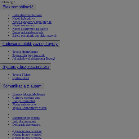
Technologie
Elektromobilność
Lider elektromobilności
Napęd hybrydowy
Napęd hybrydowy typu plug-in
Napęd wodorowy
Napęd elektryczny na baterię
Zasięg aut elektrycznych
Zalety posiadania aut elektrycznych
Ładowanie elektrycznej Toyoty
Toyota HomeCharge
Toyota Charging Network
Jak naładować elektryczną Toyotę?
Systemy bezpieczeństwa
Toyota T-Mate
System eCall
Komunikacja z autem
Nowa aplikacja MyToyota
Cyfrowy opiekun auta
Usługi Connected
Płatne subskrypcje
Toyota Connectivity Match
Skontaktuj się z nami
Polityka ciasteczek
Deklaracja dostępności
(Opens in new window)
(Opens in new window)
(Opens in new window)