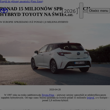
Przejdź do głównej zawartości
(Press Enter)
PONAD 15 MILIONÓW SPRZEDANYCH
Otwórz menu
HYBRYD TOYOTY NA ŚWIECIE
W EUROPIE SPRZEDANO JUŻ PONAD 2,8 MILIONA HYBRYD
2020-04-28
W 1997 roku na rynku zadebiutowała
Toyota Prius
– pierwszy seryjny samochód ze zelektryfikowanym
napędem hybrydowym. Od tego czasu Toyota sprzedała na świecie ponad 15 milionów
hybryd
, a w Europie –
ponad 2,8 miliona hybryd.