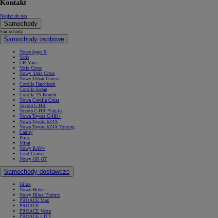
Kontakt
Napisz do nas
Samochody
Samochody
Samochody osobowe
Nowe Aygo X
Yaris
GR Yaris
Yaris Cross
Nowy Yaris Cross
Nowy Urban Cruiser
Corolla Hatchback
Corolla Sedan
Corolla TS Kombi
Nowa Corolla Cross
Toyota C-HR
Toyota C-HR Plug-in
Nowa Toyota C-HR+
Nowa Toyota bZ4X
Nowa Toyota bZ4X Touring
Camry
Prius
Mirai
Nowy RAV4
Land Cruiser
Nowy GR GT
Samochody dostawcze
Hilux
Nowy Hilux
Nowy Hilux Electric
PROACE Max
PROACE
PROACE Verso
PROACE CITY