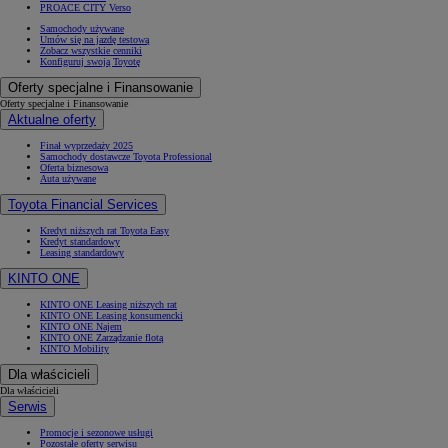
PROACE CITY Verso
Samochody używane
Umów się na jazdę testową
Zobacz wszystkie cenniki
Konfiguruj swoją Toyotę
Oferty specjalne i Finansowanie
Oferty specjalne i Finansowanie
Aktualne oferty
Finał wyprzedaży 2025
Samochody dostawcze Toyota Professional
Oferta biznesowa
Auta używane
Toyota Financial Services
Kredyt niższych rat Toyota Easy
Kredyt standardowy
Leasing standardowy
KINTO ONE
KINTO ONE Leasing niższych rat
KINTO ONE Leasing konsumencki
KINTO ONE Najem
KINTO ONE Zarządzanie flotą
KINTO Mobility
Dla właścicieli
Dla właścicieli
Serwis
Promocje i sezonowe usługi
Pozostałe oferty serwisu