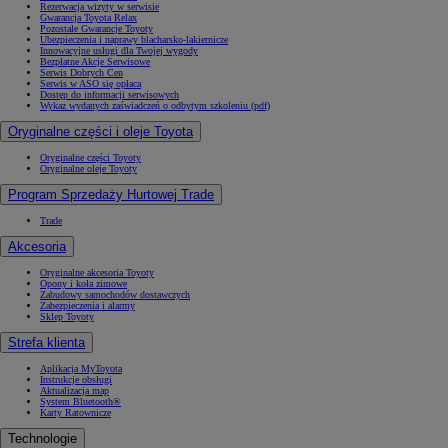
Rezerwacja wizyty w serwisie
Gwarancja Toyota Relax
Pozostałe Gwarancje Toyoty
Ubezpieczenia i naprawy blacharsko-lakiernicze
Innowacyjne usługi dla Twojej wygody
Bezpłatne Akcje Serwisowe
Serwis Dobrych Cen
Serwis w ASO się opłaca
Dostęp do informacji serwisowych
Wykaz wydanych zaświadczeń o odbytym szkoleniu (pdf)
Oryginalne części i oleje Toyota
Oryginalne części Toyoty
Oryginalne oleje Toyoty
Program Sprzedaży Hurtowej Trade
Trade
Akcesoria
Oryginalne akcesoria Toyoty
Opony i koła zimowe
Zabudowy samochodów dostawczych
Zabezpieczenia i alarmy
Sklep Toyoty
Strefa klienta
Aplikacja MyToyota
Instrukcje obsługi
Aktualizacja map
System Bluetooth®
Karty Ratownicze
Technologie