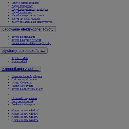
Lider elektromobilności
Napęd hybrydowy
Napęd hybrydowy typu plug-in
Napęd wodorowy
Napęd elektryczny na baterię
Zasięg aut elektrycznych
Zalety posiadania aut elektrycznych
Ładowanie elektrycznej Toyoty
Toyota HomeCharge
Toyota Charging Network
Jak naładować elektryczną Toyotę?
Systemy bezpieczeństwa
Toyota T-Mate
System eCall
Komunikacja z autem
Nowa aplikacja MyToyota
Cyfrowy opiekun auta
Usługi Connected
Płatne subskrypcje
Toyota Connectivity Match
Skontaktuj się z nami
Polityka ciasteczek
Deklaracja dostępności
(Opens in new window)
(Opens in new window)
(Opens in new window)
(Opens in new window)