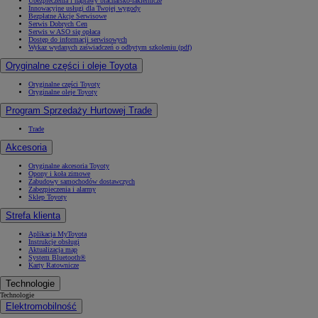
Ubezpieczenia i naprawy blacharsko-lakiernicze
Innowacyjne usługi dla Twojej wygody
Bezpłatne Akcje Serwisowe
Serwis Dobrych Cen
Serwis w ASO się opłaca
Dostęp do informacji serwisowych
Wykaz wydanych zaświadczeń o odbytym szkoleniu (pdf)
Oryginalne części i oleje Toyota
Oryginalne części Toyoty
Oryginalne oleje Toyoty
Program Sprzedaży Hurtowej Trade
Trade
Akcesoria
Oryginalne akcesoria Toyoty
Opony i koła zimowe
Zabudowy samochodów dostawczych
Zabezpieczenia i alarmy
Sklep Toyoty
Strefa klienta
Aplikacja MyToyota
Instrukcje obsługi
Aktualizacja map
System Bluetooth®
Karty Ratownicze
Technologie
Technologie
Elektromobilność