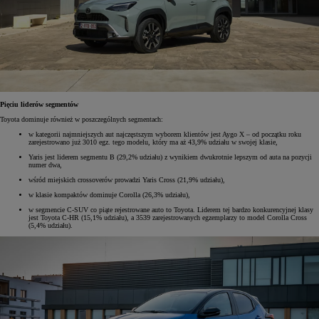
Pięciu liderów segmentów
Toyota dominuje również w poszczególnych segmentach:
w kategorii najmniejszych aut najczęstszym wyborem klientów jest Aygo X – od początku roku
zarejestrowano już 3010 egz. tego modelu, który ma aż 43,9% udziału w swojej klasie,
Yaris jest liderem segmentu B (29,2% udziału) z wynikiem dwukrotnie lepszym od auta na pozycji
numer dwa,
wśród miejskich crossoverów prowadzi Yaris Cross (21,9% udziału),
w klasie kompaktów dominuje Corolla (26,3% udziału),
w segmencie C-SUV co piąte rejestrowane auto to Toyota. Liderem tej bardzo konkurencyjnej klasy
jest Toyota C-HR (15,1% udziału), a 3539 zarejestrowanych egzemplarzy to model Corolla Cross
(5,4% udziału).