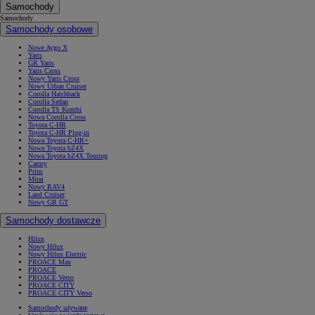
Samochody
Samochody
Samochody osobowe
Nowe Aygo X
Yaris
GR Yaris
Yaris Cross
Nowy Yaris Cross
Nowy Urban Cruiser
Corolla Hatchback
Corolla Sedan
Corolla TS Kombi
Nowa Corolla Cross
Toyota C-HR
Toyota C-HR Plug-in
Nowa Toyota C-HR+
Nowa Toyota bZ4X
Nowa Toyota bZ4X Touring
Camry
Prius
Mirai
Nowy RAV4
Land Cruiser
Nowy GR GT
Samochody dostawcze
Hilux
Nowy Hilux
Nowy Hilux Electric
PROACE Max
PROACE
PROACE Verso
PROACE CITY
PROACE CITY Verso
Samochody używane