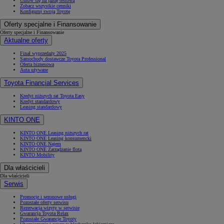
Umów się na jazdę testową
Zobacz wszystkie cenniki
Konfiguruj swoją Toyotę
Oferty specjalne i Finansowanie
Oferty specjalne i Finansowanie
Aktualne oferty
Finał wyprzedaży 2025
Samochody dostawcze Toyota Professional
Oferta biznesowa
Auta używane
Toyota Financial Services
Kredyt niższych rat Toyota Easy
Kredyt standardowy
Leasing standardowy
KINTO ONE
KINTO ONE Leasing niższych rat
KINTO ONE Leasing konsumencki
KINTO ONE Najem
KINTO ONE Zarządzanie flotą
KINTO Mobility
Dla właścicieli
Dla właścicieli
Serwis
Promocje i sezonowe usługi
Pozostałe oferty serwisu
Rezerwacja wizyty w serwisie
Gwarancja Toyota Relax
Pozostałe Gwarancje Toyoty