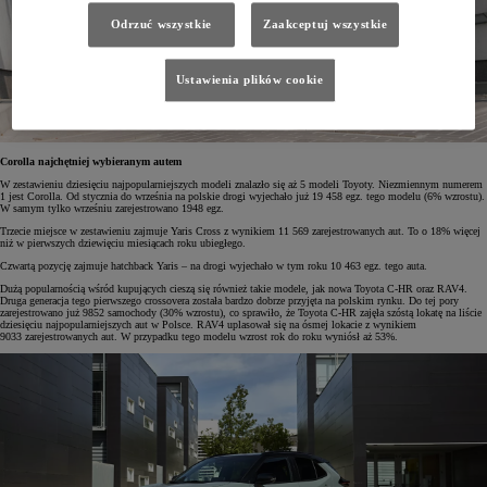
Odrzuć wszystkie
Zaakceptuj wszystkie
Ustawienia plików cookie
Corolla najchętniej wybieranym autem
W zestawieniu dziesięciu najpopularniejszych modeli znalazło się aż 5 modeli Toyoty. Niezmiennym numerem
1 jest Corolla. Od stycznia do września na polskie drogi wyjechało już 19 458 egz. tego modelu (6% wzrostu).
W samym tylko wrześniu zarejestrowano 1948 egz.
Trzecie miejsce w zestawieniu zajmuje Yaris Cross z wynikiem 11 569 zarejestrowanych aut. To o 18% więcej
niż w pierwszych dziewięciu miesiącach roku ubiegłego.
Czwartą pozycję zajmuje hatchback Yaris – na drogi wyjechało w tym roku 10 463 egz. tego auta.
Dużą popularnością wśród kupujących cieszą się również takie modele, jak nowa Toyota C-HR oraz RAV4.
Druga generacja tego pierwszego crossovera została bardzo dobrze przyjęta na polskim rynku. Do tej pory
zarejestrowano już 9852 samochody (30% wzrostu), co sprawiło, że Toyota C-HR zajęła szóstą lokatę na liście
dziesięciu najpopularniejszych aut w Polsce. RAV4 uplasował się na ósmej lokacie z wynikiem
9033 zarejestrowanych aut. W przypadku tego modelu wzrost rok do roku wyniósł aż 53%.