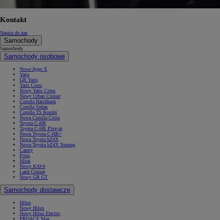
Kontakt
Napisz do nas
Samochody
Samochody
Samochody osobowe
Nowe Aygo X
Yaris
GR Yaris
Yaris Cross
Nowy Yaris Cross
Nowy Urban Cruiser
Corolla Hatchback
Corolla Sedan
Corolla TS Kombi
Nowa Corolla Cross
Toyota C-HR
Toyota C-HR Plug-in
Nowa Toyota C-HR+
Nowa Toyota bZ4X
Nowa Toyota bZ4X Touring
Camry
Prius
Mirai
Nowy RAV4
Land Cruiser
Nowy GR GT
Samochody dostawcze
Hilux
Nowy Hilux
Nowy Hilux Electric
PROACE Max