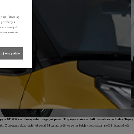
okie, które są
potrzeby i
także służą do
łatwo zmienić
uj wszystkie
ym 185 000 km. Skorzystało z niego już ponad 34 tysiące właścicieli kilkuletnich samochodów Toyoty.
 Z programu skorzystało już ponad 34 tysiące osób, co po raz kolejny potwierdza jakość i niezawodność