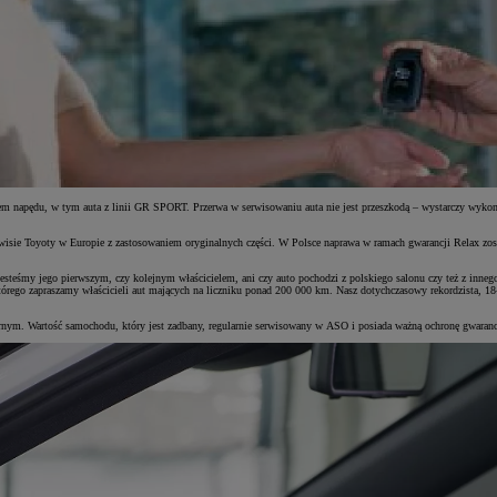
napędu, w tym auta z linii GR SPORT. Przerwa w serwisowaniu auta nie jest przeszkodą – wystarczy wykonać
ie Toyoty w Europie z zastosowaniem oryginalnych części. W Polsce naprawa w ramach gwarancji Relax zosta
teśmy jego pierwszym, czy kolejnym właścicielem, ani czy auto pochodzi z polskiego salonu czy też z innego 
rego zapraszamy właścicieli aut mających na liczniku ponad 200 000 km. Nasz dotychczasowy rekordzista, 18-
tórnym. Wartość samochodu, który jest zadbany, regularnie serwisowany w ASO i posiada ważną ochronę gwaranc