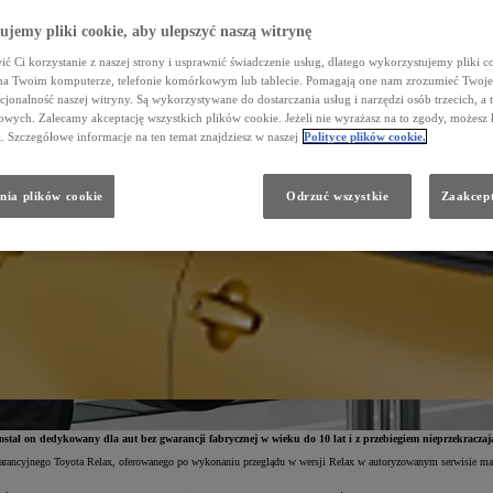
jemy pliki cookie, aby ulepszyć naszą witrynę
ć Ci korzystanie z naszej strony i usprawnić świadczenie usług, dlatego wykorzystujemy pliki co
na Twoim komputerze, telefonie komórkowym lub tablecie. Pomagają one nam zrozumieć Twoje 
cjonalność naszej witryny. Są wykorzystywane do dostarczania usług i narzędzi osób trzecich, a 
wych. Zalecamy akceptację wszystkich plików cookie. Jeżeli nie wyrażasz na to zgody, możesz 
a. Szczegółowe informacje na ten temat znajdziesz w naszej
Polityce plików cookie.
nia plików cookie
Odrzuć wszystkie
Zaakcept
ał on dedykowany dla aut bez gwarancji fabrycznej w wieku do 10 lat i z przebiegiem nieprzekraczając
ancyjnego Toyota Relax, oferowanego po wykonaniu przeglądu w wersji Relax w autoryzowanym serwisie marki.