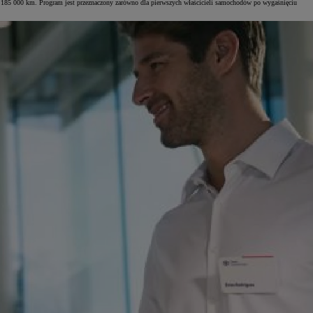
 niż 185 000 km. Program jest przeznaczony zarówno dla pierwszych właścicieli samochodów po wygaśnięciu