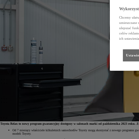
Wykorzystu
Chcemy ułatwi
umieszczane 
ulepszać funk
celów reklamo
ich ustawieni
Ustawie
Toyota Relax to nowy program gwarancyjny dostępny w salonach marki od października 2023 roku. Zost
Od 7 miesięcy właściciele kilkuletnich samochodów Toyoty mogą skorzystać z nowego programu gwar
modeli Toyoty.