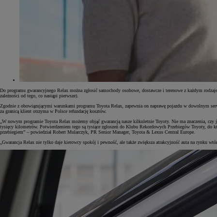
Do programu gwarancyjnego Relax można zgłosić samochody osobowe, dostawcze i terenowe z każdym rodzajem 
zależności od tego, co nastąpi pierwsze).
Zgodnie z obowiązującymi warunkami programu Toyota Relax, zapewnia on naprawę pojazdu w dowolnym serwis
za granicą klient otrzyma w Polsce refundację kosztów.
„W nowym programie Toyota Relax możemy objąć gwarancją nasze kilkuletnie Toyoty. Nie ma znaczenia, czy jes
tysięcy kilometrów. Potwierdzeniem tego są tysiące zgłoszeń do Klubu Rekordowych Przebiegów Toyoty, do któ
przebiegiem” – powiedział Robert Mularczyk, PR Senior Manager, Toyota & Lexus Central Europe.
„Gwarancja Relax nie tylko daje kierowcy spokój i pewność, ale także zwiększa atrakcyjność auta na rynku w
Od
81 900 zł
Yaris Cross
HYBRID