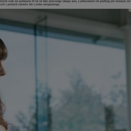
których wiek nie przekracza 10 lat od daty pierwszego zakupu auta, a jednocześnie ich przebieg jest mniejszy
ych z polskich salonów lub z rynku europejskiego.