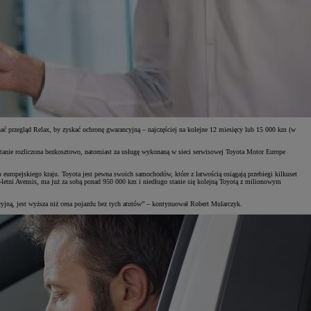
 przegląd Relax, by zyskać ochronę gwarancyjną – najczęściej na kolejne 12 miesięcy lub 15 000 km (w
nie rozliczona bezkosztowo, natomiast za usługę wykonaną w sieci serwisowej Toyota Motor Europe
europejskiego kraju. Toyota jest pewna swoich samochodów, które z łatwością osiągają przebiegi kilkuset
letni Avensis, ma już za sobą ponad 950 000 km i niedługo stanie się kolejną Toyotą z milionowym
yjną, jest wyższa niż cena pojazdu bez tych atutów” – kontynuował Robert Mularczyk.