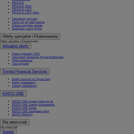
PROACE
PROACE Verso
PROACE CITY
PROACE CITY Verso
Samochody używane
Umów się na jazdę testową
Zobacz wszystkie cenniki
Konfiguruj swoją Toyotę
Oferty specjalne i Finansowanie
Oferty specjalne i Finansowanie
Aktualne oferty
Finał wyprzedaży 2025
Samochody dostawcze Toyota Professional
Oferta biznesowa
Auta używane
Toyota Financial Services
Kredyt niższych rat Toyota Easy
Kredyt standardowy
Leasing standardowy
KINTO ONE
KINTO ONE Leasing niższych rat
KINTO ONE Leasing konsumencki
KINTO ONE Najem
KINTO ONE Zarządzanie flotą
KINTO Mobility
Dla właścicieli
Dla właścicieli
Serwis