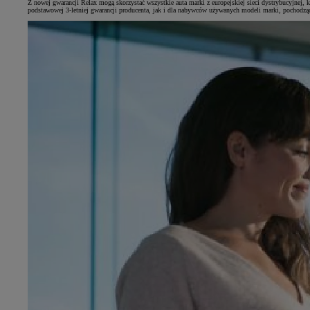
Z nowej gwarancji Relax mogą skorzystać wszystkie auta marki z europejskiej sieci dystrybucyjnej, 
podstawowej 3-letniej gwarancji producenta, jak i dla nabywców używanych modeli marki, pochodząc