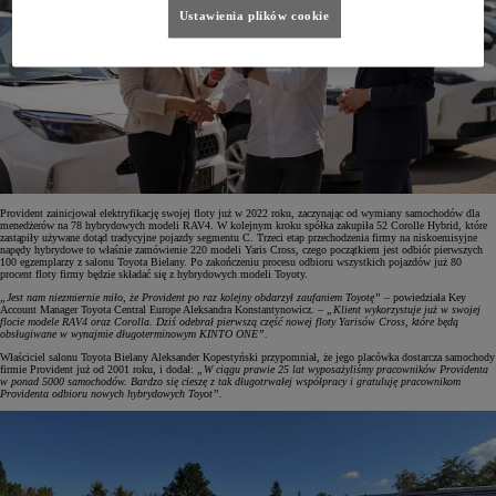
Ustawienia plików cookie
Provident zainicjował elektryfikację swojej floty już w 2022 roku, zaczynając od wymiany samochodów dla
menedżerów na 78 hybrydowych modeli RAV4. W kolejnym kroku spółka zakupiła 52 Corolle Hybrid, które
zastąpiły używane dotąd tradycyjne pojazdy segmentu C. Trzeci etap przechodzenia firmy na niskoemisyjne
napędy hybrydowe to właśnie zamówienie 220 modeli Yaris Cross, czego początkiem jest odbiór pierwszych
100 egzemplarzy z salonu Toyota Bielany. Po zakończeniu procesu odbioru wszystkich pojazdów już 80
procent floty firmy będzie składać się z hybrydowych modeli Toyoty.
„Jest nam niezmiernie miło, że Provident po raz kolejny obdarzył zaufaniem Toyotę”
– powiedziała Key
Account Manager Toyota Central Europe Aleksandra Konstantynowicz. –
„Klient wykorzystuje już w swojej
flocie modele RAV4 oraz Corolla. Dziś odebrał pierwszą część nowej floty Yarisów Cross, które będą
obsługiwane w wynajmie długoterminowym KINTO ONE”.
Właściciel salonu Toyota Bielany Aleksander Kopestyński przypomniał, że jego placówka dostarcza samochody
firmie Provident już od 2001 roku, i dodał:
„W ciągu prawie 25 lat wyposażyliśmy pracowników Providenta
w ponad 5000 samochodów. Bardzo się cieszę z tak długotrwałej współpracy i gratuluję pracownikom
Providenta odbioru nowych hybrydowych Toyot”.