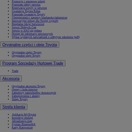
Promocje i sezonowe usługi
Pozostałe oferty serwisu
Rezerwacja wizyty w serwisie
Gwarancja Toyota Relax
Pozostałe Gwarancje Toyoty
Ubezpieczenia i naprawy blacharsko-lakiernicze
Innowacyjne usługi dla Twojej wygody
Bezpłatne Akcje Serwisowe
Serwis Dobrych Cen
Serwis w ASO się opłaca
Dostęp do informacji serwisowych
Wykaz wydanych zaświadczeń o odbytym szkoleniu (pdf)
Oryginalne części i oleje Toyota
Oryginalne części Toyoty
Oryginalne oleje Toyoty
Program Sprzedaży Hurtowej Trade
Trade
Akcesoria
Oryginalne akcesoria Toyoty
Opony i koła zimowe
Zabudowy samochodów dostawczych
Zabezpieczenia i alarmy
Sklep Toyoty
Strefa klienta
Aplikacja MyToyota
Instrukcje obsługi
Aktualizacja map
System Bluetooth®
Karty Ratownicze