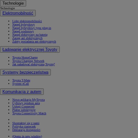
Technologie
Technologie
Elektromobilność
Lider elektromobilności
Napęd hybrydowy
Napęd hybrydowy typu plug-in
Napęd wodorowy
Napęd elektryczny na baterię
Zasięg aut elektrycznych
Zalety posiadania aut elektrycznych
Ładowanie elektrycznej Toyoty
Toyota HomeCharge
Toyota Charging Network
Jak naładować elektryczną Toyotę?
Systemy bezpieczeństwa
Toyota T-Mate
System eCall
Komunikacja z autem
Nowa aplikacja MyToyota
Cyfrowy opiekun auta
Usługi Connected
Płatne subskrypcje
Toyota Connectivity Match
Skontaktuj się z nami
Polityka ciasteczek
Deklaracja dostępności
(Opens in new window)