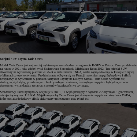
Miejski SUV Toyota Yaris Cross
Model Yaris Cross jest najczęściej wybieranym samochodem w segmencie B-SUV w Polsce. Zaraz po debiucie
na rynku w 2021 roku zdobył tytuł Światowego Samochodu Miejskiego Roku 2022. Ten miejski SUV,
stworzony na wydłużonej platformie GA-B w architekturze TNGA, został zaprojektowany w Europie z myślą
o klientach z tego kontynentu. Produkcja auta odbywa się we Francji, natomiast napęd hybrydowy i silnik
benzynowy są wytwarzane w polskich fabrykach Toyoty na Dolnym Śląsku. Yaris Cross wyróżnia się
atrakcyjną stylistyką, przestronnym i funkcjonalnym wnętrzem, oszczędnym napędem hybrydowym oraz
dostępnym w standardzie zestawem systemów bezpieczeństwa czynnego.
Standardowy układ hybrydowy obejmuje silnik 1,5 l współpracujący z napędem elektrycznym i generatorem,
oferując łączną moc 116 KM. Wyjątkową cechą Yarisa Cross jest dostępność napędu na cztery koła AWD-i,
który posiada dodatkowy silnik elektryczny umieszczony przy tylnej osi.