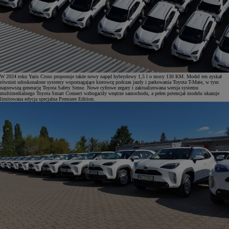
W 2024 roku Yaris Cross proponuje także nowy napęd hybrydowy 1,5 l o mocy 130 KM. Model ten zyskał
również udoskonalone systemy wspomagające kierowcę podczas jazdy i parkowania Toyota T-Mate, w tym
najnowszą generację Toyota Safety Sense. Nowe cyfrowe zegary i zaktualizowana wersja systemu
multimedialnego Toyota Smart Connect wzbogaciły wnętrze samochodu, a pełen potencjał modelu ukazuje
limitowana edycja specjalna Premiere Edition.