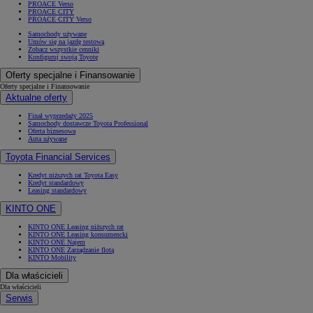
PROACE Verso
PROACE CITY
PROACE CITY Verso
Samochody używane
Umów się na jazdę testową
Zobacz wszystkie cenniki
Konfiguruj swoją Toyotę
Oferty specjalne i Finansowanie
Oferty specjalne i Finansowanie
Aktualne oferty
Finał wyprzedaży 2025
Samochody dostawcze Toyota Professional
Oferta biznesowa
Auta używane
Toyota Financial Services
Kredyt niższych rat Toyota Easy
Kredyt standardowy
Leasing standardowy
KINTO ONE
KINTO ONE Leasing niższych rat
KINTO ONE Leasing konsumencki
KINTO ONE Najem
KINTO ONE Zarządzanie flotą
KINTO Mobility
Dla właścicieli
Dla właścicieli
Serwis