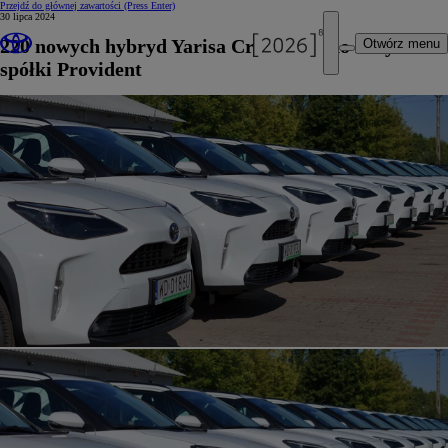
Przejdź do głównej zawartości
(Press Enter)
30 lipca 2024
220 nowych hybryd Yarisa Cross trafi do floty
Otwórz menu
spółki Provident