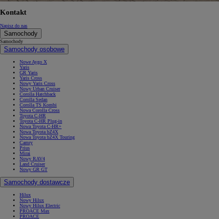
Kontakt
Napisz do nas
Samochody
Samochody
Samochody osobowe
Nowe Aygo X
Yaris
GR Yaris
Yaris Cross
Nowy Yaris Cross
Nowy Urban Cruiser
Corolla Hatchback
Corolla Sedan
Corolla TS Kombi
Nowa Corolla Cross
Toyota C-HR
Toyota C-HR Plug-in
Nowa Toyota C-HR+
Nowa Toyota bZ4X
Nowa Toyota bZ4X Touring
Camry
Prius
Mirai
Nowy RAV4
Land Cruiser
Nowy GR GT
Samochody dostawcze
Hilux
Nowy Hilux
Nowy Hilux Electric
PROACE Max
PROACE