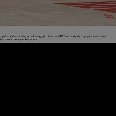
lko pod względem ruchów, lecz także wyglądu. Prace nad CUE7 rozpoczęły się od przygotowania nowej
e otoczenia oraz sterowanie ruchem.