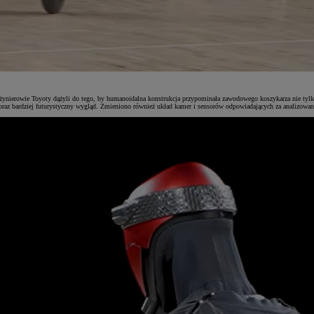
Inżynierowie Toyoty dążyli do tego, by humanoidalna konstrukcja przypominała zawodowego koszykarza nie ty
oraz bardziej futurystyczny wygląd. Zmieniono również układ kamer i sensorów odpowiadających za analizowani