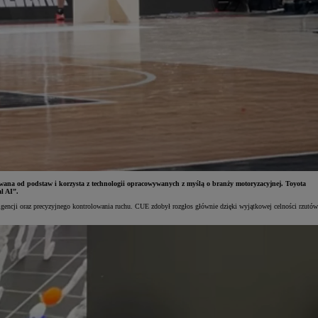
ana od podstaw i korzysta z technologii opracowywanych z myślą o branży motoryzacyjnej. Toyota
l AI”.
gencji oraz precyzyjnego kontrolowania ruchu. CUE zdobył rozgłos głównie dzięki wyjątkowej celności rzutów