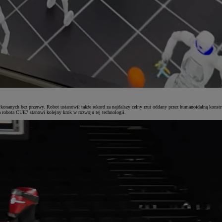
nych bez przerwy. Robot ustanowił także rekord za najdalszy celny rzut oddany przez humanoidalną konstrukcj
 robota CUE7 stanowi kolejny krok w rozwoju tej technologii.