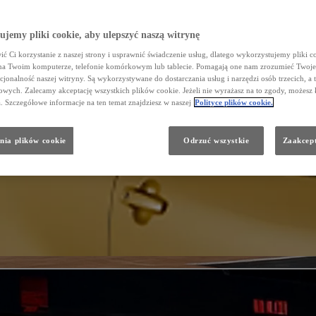
jemy pliki cookie, aby ulepszyć naszą witrynę
ć Ci korzystanie z naszej strony i usprawnić świadczenie usług, dlatego wykorzystujemy pliki co
na Twoim komputerze, telefonie komórkowym lub tablecie. Pomagają one nam zrozumieć Twoje 
cjonalność naszej witryny. Są wykorzystywane do dostarczania usług i narzędzi osób trzecich, a 
wych. Zalecamy akceptację wszystkich plików cookie. Jeżeli nie wyrażasz na to zgody, możesz 
a. Szczegółowe informacje na ten temat znajdziesz w naszej
Polityce plików cookie.
nia plików cookie
Odrzuć wszystkie
Zaakcept