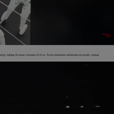
ę, trafiając do kosza z dystansu 24,55 m. Toyota nieustannie udoskonala ten projekt, czerpiąc