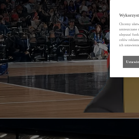
Wykorzystu
Chcemy ułatwi
umieszczane 
ulepszać funk
celów reklamo
ich ustawieni
Ustawie