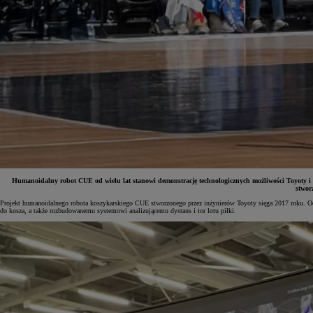
Humanoidalny robot CUE od wielu lat stanowi demonstrację technologicznych możliwości Toyoty i
stwor
Projekt humanoidalnego robota koszykarskiego CUE stworzonego przez inżynierów Toyoty sięga 2017 roku. Od 
do kosza, a także rozbudowanemu systemowi analizującemu dystans i tor lotu piłki.
Od
81 900 zł
Yaris Cross
HYBRID