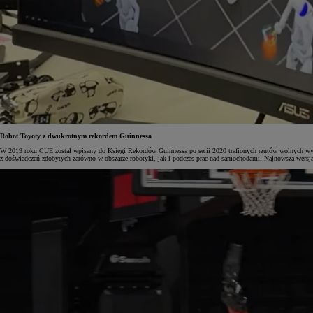
Robot Toyoty z dwukrotnym rekordem Guinnessa
W 2019 roku CUE został wpisany do Księgi Rekordów Guinnessa po serii 2020 trafionych rzutów wolnych wykona
z doświadczeń zdobytych zarówno w obszarze robotyki, jak i podczas prac nad samochodami. Najnowsza wersja