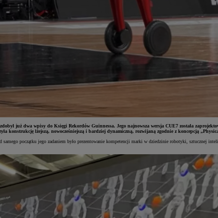
 zdobył już dwa wpisy do Księgi Rekordów Guinnessa. Jego najnowsza wersja CUE7 została zaprojektow
zyła konstrukcję lżejszą, nowocześniejszą i bardziej dynamiczną, rozwijaną zgodnie z koncepcją „Physica
samego początku jego zadaniem było prezentowanie kompetencji marki w dziedzinie robotyki, sztucznej inteli