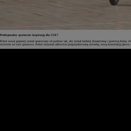
Od
105 300 zł
Corolla Hatchback
Profesjonalny sportowiec inspiracją dla CUE7
HYBRID
Robot nowej generacji został opracowany od podstaw tak, aby zyskał bardziej dynamiczną i sportową formę. 
stylistyki na wzór sportowca. Robot otrzymał całkowicie przeprojektowaną sylwetkę, nową konstrukcję głowy 