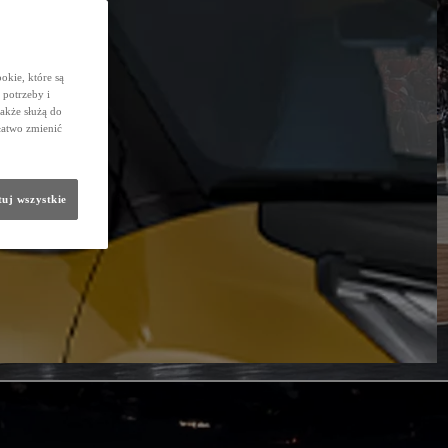
okie, które są
potrzeby i
także służą do
łatwo zmienić
uj wszystkie