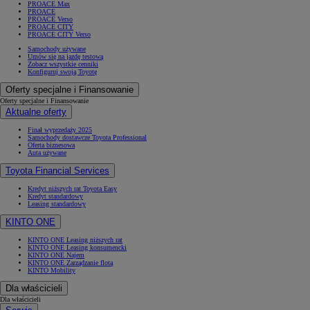
PROACE Max
PROACE
PROACE Verso
PROACE CITY
PROACE CITY Verso
Samochody używane
Umów się na jazdę testową
Zobacz wszystkie cenniki
Konfiguruj swoją Toyotę
Oferty specjalne i Finansowanie
Oferty specjalne i Finansowanie
Aktualne oferty
Finał wyprzedaży 2025
Samochody dostawcze Toyota Professional
Oferta biznesowa
Auta używane
Toyota Financial Services
Kredyt niższych rat Toyota Easy
Kredyt standardowy
Leasing standardowy
KINTO ONE
KINTO ONE Leasing niższych rat
KINTO ONE Leasing konsumencki
KINTO ONE Najem
KINTO ONE Zarządzanie flotą
KINTO Mobility
Dla właścicieli
Dla właścicieli