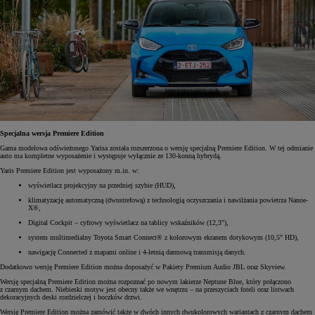
Specjalna wersja Premiere Edition
Gama modelowa odświeżonego Yarisa została rozszerzona o wersję specjalną Premiere Edition. W tej odmianie
auto ma kompletne wyposażenie i występuje wyłącznie ze 130-konną hybrydą.
Yaris Premiere Edition jest wyposażony m.in. w:
wyświetlacz projekcyjny na przedniej szybie (HUD),
klimatyzację automatyczną (dwustrefową) z technologią oczyszczania i nawilżania powietrza Nanoe-
X®,
Digital Cockpit – cyfrowy wyświetlacz na tablicy wskaźników (12,3"),
system multimedialny Toyota Smart Connect® z kolorowym ekranem dotykowym (10,5" HD),
nawigację Connected z mapami online i 4-letnią darmową transmisją danych.
Dodatkowo wersję Premiere Edition można doposażyć w Pakiety Premium Audio JBL oraz Skyview.
Wersję specjalną Premiere Edition można rozpoznać po nowym lakierze Neptune Blue, który połączono
z czarnym dachem. Niebieski motyw jest obecny także we wnętrzu – na przeszyciach foteli oraz listwach
dekoracyjnych deski rozdzielczej i boczków drzwi.
Wersję Premiere Edition można zamówić także w dwóch innych dwukolorowych wariantach z czarnym dachem