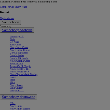
i lakierami Platinum Pearl White oraz Shimmering Silver.
Cennik nowej Toyoty Yaris
Kontakt
Napisz do nas
Samochody
Samochody
Samochody osobowe
Nowe Aygo X
Yaris
GR Yaris
Yaris Cross
Nowy Yaris Cross
Nowy Urban Cruiser
Corolla Hatchback
Corolla Sedan
Corolla TS Kombi
Nowa Corolla Cross
Toyota C-HR
Toyota C-HR Plug-in
Nowa Toyota C-HR+
Nowa Toyota bZ4X
Nowa Toyota bZ4X Touring
Camry
Prius
Mirai
Nowy RAV4
Land Cruiser
Nowy GR GT
Samochody dostawcze
Hilux
Nowy Hilux
Nowy Hilux Electric