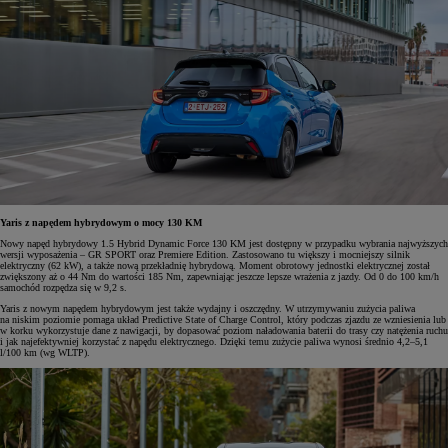
Yaris z napędem hybrydowym o mocy 130 KM
Nowy napęd hybrydowy 1.5 Hybrid Dynamic Force 130 KM jest dostępny w przypadku wybrania najwyższych
wersji wyposażenia – GR SPORT oraz Premiere Edition. Zastosowano tu większy i mocniejszy silnik
elektryczny (62 kW), a także nową przekładnię hybrydową. Moment obrotowy jednostki elektrycznej został
zwiększony aż o 44 Nm do wartości 185 Nm, zapewniając jeszcze lepsze wrażenia z jazdy. Od 0 do 100 km/h
samochód rozpędza się w 9,2 s.
Yaris z nowym napędem hybrydowym jest także wydajny i oszczędny. W utrzymywaniu zużycia paliwa
na niskim poziomie pomaga układ Predictive State of Charge Control, który podczas zjazdu ze wzniesienia lub
w korku wykorzystuje dane z nawigacji, by dopasować poziom naładowania baterii do trasy czy natężenia ruchu
i jak najefektywniej korzystać z napędu elektrycznego. Dzięki temu zużycie paliwa wynosi średnio 4,2–5,1
l/100 km (wg WLTP).