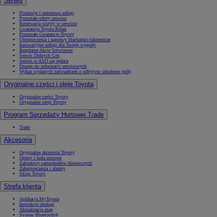
Serwis
Promocje i sezonowe usługi
Pozostałe oferty serwisu
Rezerwacja wizyty w serwisie
Gwarancja Toyota Relax
Pozostałe Gwarancje Toyoty
Ubezpieczenia i naprawy blacharsko-lakiernicze
Innowacyjne usługi dla Twojej wygody
Bezpłatne Akcje Serwisowe
Serwis Dobrych Cen
Serwis w ASO się opłaca
Dostęp do informacji serwisowych
Wykaz wydanych zaświadczeń o odbytym szkoleniu (pdf)
Oryginalne części i oleje Toyota
Oryginalne części Toyoty
Oryginalne oleje Toyoty
Program Sprzedaży Hurtowej Trade
Trade
Akcesoria
Oryginalne akcesoria Toyoty
Opony i koła zimowe
Zabudowy samochodów dostawczych
Zabezpieczenia i alarmy
Sklep Toyoty
Strefa klienta
Aplikacja MyToyota
Instrukcje obsługi
Aktualizacja map
System Bluetooth®