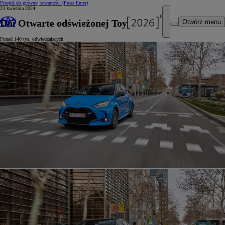
Przejdź do głównej zawartości
(Press Enter)
23 kwietnia 2024
Dni Otwarte odświeżonej Toyoty Yaris
Otwórz menu
Ponad 140 tys. odwiedzających