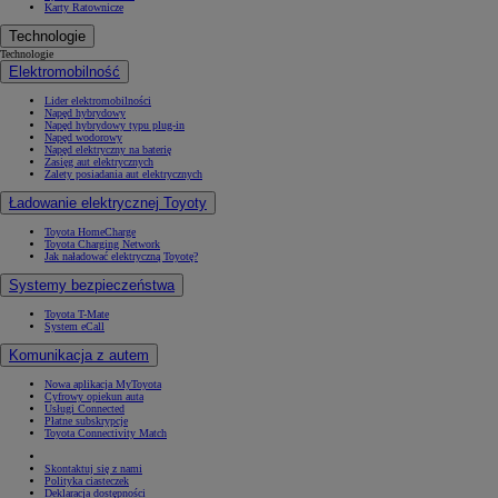
Karty Ratownicze
Technologie
Technologie
Elektromobilność
Lider elektromobilności
Napęd hybrydowy
Napęd hybrydowy typu plug-in
Napęd wodorowy
Napęd elektryczny na baterię
Zasięg aut elektrycznych
Zalety posiadania aut elektrycznych
Ładowanie elektrycznej Toyoty
Toyota HomeCharge
Toyota Charging Network
Jak naładować elektryczną Toyotę?
Systemy bezpieczeństwa
Toyota T-Mate
System eCall
Komunikacja z autem
Nowa aplikacja MyToyota
Cyfrowy opiekun auta
Usługi Connected
Płatne subskrypcje
Toyota Connectivity Match
Skontaktuj się z nami
Polityka ciasteczek
Deklaracja dostępności