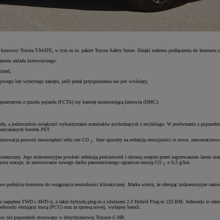
a kierowcy Toyota T-MATE, w tym m.in. pakiet Toyota Safety Sense. Dzięki stałemu podłączeniu do Internetu 
ganiem układu kierowniczego:
ojazd,
owego lub wykrytego zakrętu, jeśli pedał przyspieszenia nie jest wciśnięty,
 poprzecznym z przodu pojazdu (FCTA) czy kamerę monitorującą kierowcę (DMC).
hodu, a jednocześnie zwiększyć wykorzystanie materiałów pochodzących z recyklingu. W porównaniu z poprzedn
odzyskanych butelek PET.
 innowacja pozwoli zaoszczędzić setki ton CO
. Inne sposoby na redukcję emisyjności to nowe, zautomatyzowa
2
ramiczny. Jego niskoemisyjne powłoki redukują podczerwień i chronią wnętrze przed nagrzewaniem latem oraz 
Toyota szacuje, że zastosowanie nowego dachu panoramicznego ogranicza emisję CO
o 0,5 g/km.
2
e podejście koncernu do osiągnięcia neutralności klimatycznej. Marka wierzy, że oferując niskoemisyjne samo
napędem FWD i AWD-i), a także hybryda plug-in z silnikiem 2.0 Hybrid Plug-in 223 KM. Jednostki te oferują 
dnostki sterującej mocą (PCU) oraz za sprawą nowej, wydajnej baterii.
 moc niż poprzednik stosowany w dotychczasowej Toyocie C-HR.