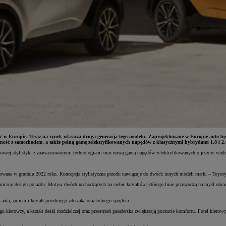
V w Europie. Teraz na rynek wkracza druga generacja tego modelu. Zaprojektowane w Europie auto b
czność z samochodem, a także pełną gamę zelektryfikowanych napędów z klasycznymi hybrydami 1.8 i 2.
tkowej stylistyki z zaawansowanymi technologiami oraz nową gamą napędów zelektryfikowanych o jeszcze więk
wana w grudniu 2022 roku. Koncepcja stylistyczna przodu nawiązuje do dwóch innych modeli marki – Toyoty 
miczny design pojazdu. Motyw dwóch nachodzących na siebie kształtów, którego linie przywodzą na myśl obrac
ta, zmienili kształt przedniego zderzaka oraz tylnego spojlera.
 kierowcy, a kształt deski rozdzielczej oraz przestrzeń pasażerska zwiększają poczucie komfortu. Fotel kier