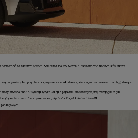
two dostosować do własnych potrzeb. Samochód ma trzy wcześniej przygotowane motywy, które można
ionej temperatury lub pory dnia. Zaprogramowano 24 odcienie, które zsynchronizowano z każdą godziną –
próby otwarcia drzwi w sytuacji ryzyka kolizji z pojazdem lub rowerzystą nadjeżdżającym z tyłu.
odową łączność ze smartfonem przy pomocy Apple CarPlay** i Android Auto™.
h parkingowych.