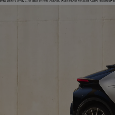
Druga generacja Toyoty C-HR będzie dostępna w nowych, dwukolorowych wariantach. Czarny, kontrastujący laki