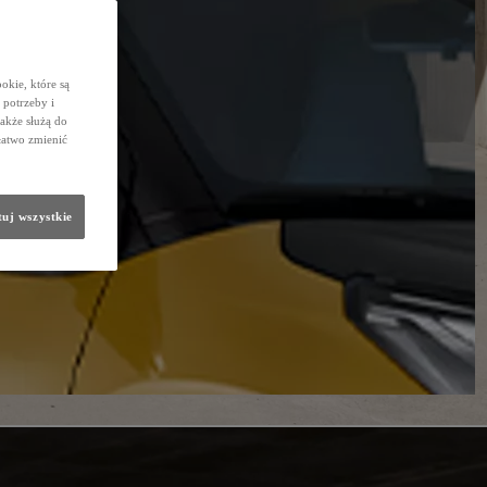
okie, które są
potrzeby i
także służą do
łatwo zmienić
uj wszystkie