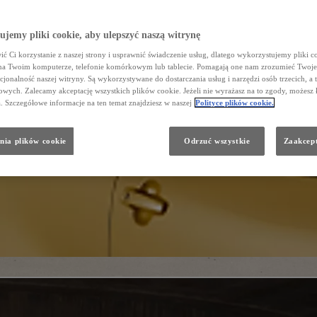
jemy pliki cookie, aby ulepszyć naszą witrynę
ć Ci korzystanie z naszej strony i usprawnić świadczenie usług, dlatego wykorzystujemy pliki co
na Twoim komputerze, telefonie komórkowym lub tablecie. Pomagają one nam zrozumieć Twoje 
cjonalność naszej witryny. Są wykorzystywane do dostarczania usług i narzędzi osób trzecich, a 
wych. Zalecamy akceptację wszystkich plików cookie. Jeżeli nie wyrażasz na to zgody, możesz 
a. Szczegółowe informacje na ten temat znajdziesz w naszej
Polityce plików cookie.
nia plików cookie
Odrzuć wszystkie
Zaakcept