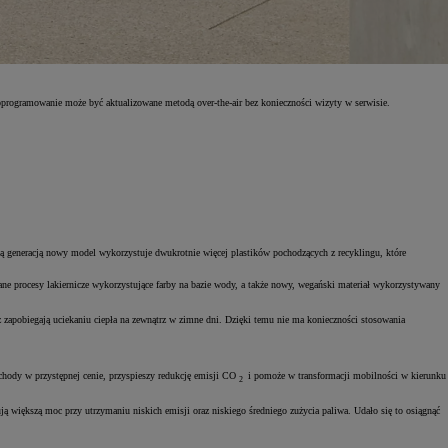
oprogramowanie może być aktualizowane metodą over-the-air bez konieczności wizyty w serwisie.
ią generacją nowy model wykorzystuje dwukrotnie więcej plastików pochodzących z recyklingu, które
ne procesy lakiernicze wykorzystujące farby na bazie wody, a także nowy, wegański materiał wykorzystywany
zapobiegają uciekaniu ciepła na zewnątrz w zimne dni. Dzięki temu nie ma konieczności stosowania
chody w przystępnej cenie, przyspieszy redukcję emisji CO
i pomoże w transformacji mobilności w kierunku
2
większą moc przy utrzymaniu niskich emisji oraz niskiego średniego zużycia paliwa. Udało się to osiągnąć