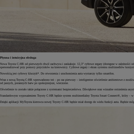
Płynna i intuicyjna obsługa
Nowa Toyota C-HR od pierwszych chwil zachwyca i zaskakuje. 12,3" cyfrowe zegary (dostępne w zależności 
spersonalizować przy pomocy przycisków na kierownicy. Cyfrowe zegary i ekran systemu multimediów korzystaj
Nowością jest cyfrowy kluczyk*. Do otworzenia i uruchomienia auta wystarczy tylko smartfon.
Wraz z nową Toyotą C-HR wprowadzono też – po raz pierwszy – inteligentne oświetlenie ambientowe z możliwoś
od jasnych, porannych barw po spokojniejsze, wieczorne.
Oświetlenie to zostało także połączone z systemami bezpieczeństwa. Dźwiękowe oraz wizualne ostrzeżenia asys
Standardowym wyposażeniem Toyoty C-HR będzie system multimedialny Toyota Smart Connect®, który – w zal
Dzięki aplikacji MyToyota kierowca nowej Toyoty C-HR będzie miał dostęp do wielu funkcji auta. Będzie mógł