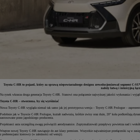
Toyota C-HR to pojazd, który za sprawą niepowtarzalnego designu zrewolucjonizował segment C-SU
należy łatwą i intuicyjną łą
Na rynek wkracza druga generacja Toyoty C-HR. Stanowi ona połączenie najwyższej jakości wykonania i wyją
Od
81 900 zł
Toyota C-HR – stworzona, by się wyróżniać
Yaris Cross
Nowa Toyoty C-HR wygląda niemal tak samo jak jej prototypowa wersja – Toyoty C-HR Prologue – zaprezento
HYBRID
Podobnie jak w Toyocie C-HR Prologue, kształt nadwozia, krótkie zwisy oraz duże, 20" koła podkreślają dyna
zastosowane przez japońskiego producenta.
Projektanci auta szczególną uwagę poświęcili aerodynamice. Zoptymalizowali przepływy powietrza nad i wokół au
Wnętrze nowej Toyoty C-HR nawiązuje do aut klasy premium. Wszystkie najważniejsze przełączniki są w zasięgu
z preferencjami kierowcy (w zależności od wersji).