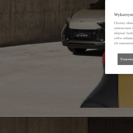
Wykorzystu
Chcemy ułatwi
umieszczane 
ulepszać funk
celów reklamo
ich ustawieni
Ustawie