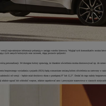
od wersji) najważniejsze informacje pokazują w zasięgu wzroku kierowcy. Wygląd tych komunikatów można ła
ą z tych samych kolorystyk oraz czcionek, dając poczucie spójności.
cią personalizacji. 64 dostępne kolory sprawiają, że charakter oświetlenia można dostosowywać np. do ustaw
tenta bezpiecznego wysiadania z pojazdu (SEA) będą wzmacniane zmianą koloru oświetlenia na czerwony w razie 
eżności od wersji – będzie miał dotykowy ekran o przekątnej 8" lub 12,3". Dodać do tego należy bezprzew
 zdalnie ogrzać lub schłodzić wnętrze, zdalnie zaparkować auto i precyzyjnie manewrowa w ciasnych miejscac