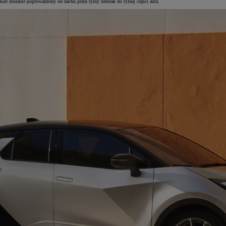
er zostanie poprowadzony od dachu przez tylny zderzak do tylnej części auta.