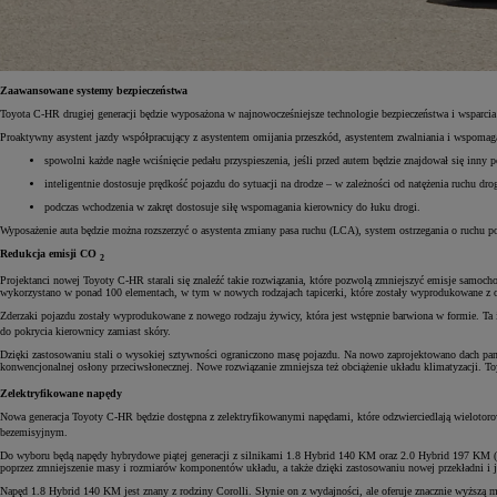
Zaawansowane systemy bezpieczeństwa
Od
105 300 zł
Toyota C-HR drugiej generacji będzie wyposażona w najnowocześniejsze technologie bezpieczeństwa i wsparci
Corolla Hatchback
HYBRID
Proaktywny asystent jazdy współpracujący z asystentem omijania przeszkód, asystentem zwalniania i wspoma
spowolni każde nagłe wciśnięcie pedału przyspieszenia, jeśli przed autem będzie znajdował się inny p
inteligentnie dostosuje prędkość pojazdu do sytuacji na drodze – w zależności od natężenia ruchu drog
podczas wchodzenia w zakręt dostosuje siłę wspomagania kierownicy do łuku drogi.
Wyposażenie auta będzie można rozszerzyć o asystenta zmiany pasa ruchu (LCA), system ostrzegania o ruchu
Redukcja emisji CO
2
Projektanci nowej Toyoty C-HR starali się znaleźć takie rozwiązania, które pozwolą zmniejszyć emisje samoc
wykorzystano w ponad 100 elementach, w tym w nowych rodzajach tapicerki, które zostały wyprodukowane z 
Zderzaki pojazdu zostały wyprodukowane z nowego rodzaju żywicy, która jest wstępnie barwiona w formie. Ta
do pokrycia kierownicy zamiast skóry.
Dzięki zastosowaniu stali o wysokiej sztywności ograniczono masę pojazdu. Na nowo zaprojektowano dach pano
konwencjonalnej osłony przeciwsłonecznej. Nowe rozwiązanie zmniejsza też obciążenie układu klimatyzacji. 
Zelektryfikowane napędy
Nowa generacja Toyoty C-HR będzie dostępna z zelektryfikowanymi napędami, które odzwierciedlają wielotorow
bezemisyjnym.
Do wyboru będą napędy hybrydowe piątej generacji z silnikami 1.8 Hybrid 140 KM oraz 2.0 Hybrid 197 KM (z 
poprzez zmniejszenie masy i rozmiarów komponentów układu, a także dzięki zastosowaniu nowej przekładni i je
Napęd 1.8 Hybrid 140 KM jest znany z rodziny Corolli. Słynie on z wydajności, ale oferuje znacznie wyższą