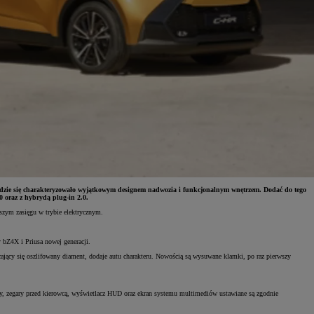
ędzie się charakteryzowało wyjątkowym designem nadwozia i funkcjonalnym wnętrzem. Dodać do tego
0 oraz z hybrydą plug-in 2.0.
szym zasięgu w trybie elektrycznym.
bZ4X i Priusa nowej generacji.
ający się oszlifowany diament, dodaje autu charakteru. Nowością są wysuwane klamki, po raz pierwszy
owcy, zegary przed kierowcą, wyświetlacz HUD oraz ekran systemu multimediów ustawiane są zgodnie