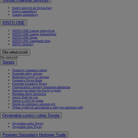
Kredyt niższych rat Toyota Easy
Kredyt standardowy
Leasing standardowy
KINTO ONE
KINTO ONE Leasing niższych rat
KINTO ONE Leasing konsumencki
KINTO ONE Najem
KINTO ONE Zarządzanie flotą
KINTO Mobility
Dla właścicieli
Dla właścicieli
Serwis
Promocje i sezonowe usługi
Pozostałe oferty serwisu
Rezerwacja wizyty w serwisie
Gwarancja Toyota Relax
Pozostałe Gwarancje Toyoty
Ubezpieczenia i naprawy blacharsko-lakiernicze
Innowacyjne usługi dla Twojej wygody
Bezpłatne Akcje Serwisowe
Serwis Dobrych Cen
Serwis w ASO się opłaca
Dostęp do informacji serwisowych
Wykaz wydanych zaświadczeń o odbytym szkoleniu (pdf)
Oryginalne części i oleje Toyota
Oryginalne części Toyoty
Oryginalne oleje Toyoty
Program Sprzedaży Hurtowej Trade