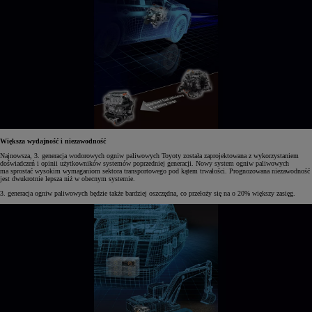
Większa wydajność i niezawodność
Najnowsza, 3. generacja wodorowych ogniw paliwowych Toyoty została zaprojektowana z wykorzystaniem
doświadczeń i opinii użytkowników systemów poprzedniej generacji. Nowy system ogniw paliwowych
ma sprostać wysokim wymaganiom sektora transportowego pod kątem trwałości. Prognozowana niezawodność
jest dwukrotnie lepsza niż w obecnym systemie.
3. generacja ogniw paliwowych będzie także bardziej oszczędna, co przełoży się na o 20% większy zasięg.