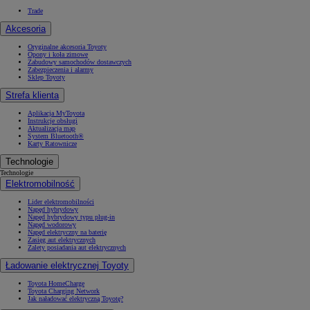
Trade
Akcesoria
Oryginalne akcesoria Toyoty
Opony i koła zimowe
Zabudowy samochodów dostawczych
Zabezpieczenia i alarmy
Sklep Toyoty
Strefa klienta
Aplikacja MyToyota
Instrukcje obsługi
Aktualizacja map
System Bluetooth®
Karty Ratownicze
Technologie
Technologie
Elektromobilność
Lider elektromobilności
Napęd hybrydowy
Napęd hybrydowy typu plug-in
Napęd wodorowy
Napęd elektryczny na baterię
Zasięg aut elektrycznych
Zalety posiadania aut elektrycznych
Ładowanie elektrycznej Toyoty
Toyota HomeCharge
Toyota Charging Network
Jak naładować elektryczną Toyotę?