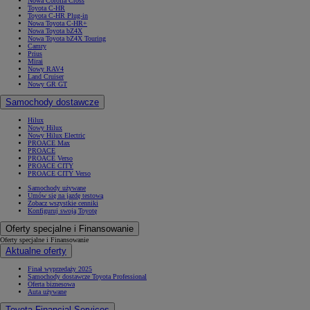
Nowa Corolla Cross
Toyota C-HR
Toyota C-HR Plug-in
Nowa Toyota C-HR+
Nowa Toyota bZ4X
Nowa Toyota bZ4X Touring
Camry
Prius
Mirai
Nowy RAV4
Land Cruiser
Nowy GR GT
Samochody dostawcze
Hilux
Nowy Hilux
Nowy Hilux Electric
PROACE Max
PROACE
PROACE Verso
PROACE CITY
PROACE CITY Verso
Samochody używane
Umów się na jazdę testową
Zobacz wszystkie cenniki
Konfiguruj swoją Toyotę
Oferty specjalne i Finansowanie
Oferty specjalne i Finansowanie
Aktualne oferty
Finał wyprzedaży 2025
Samochody dostawcze Toyota Professional
Oferta biznesowa
Auta używane
Toyota Financial Services