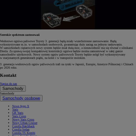
Szerokie spektrum zastosowań
Wodorowe ogniwa paliwowe Toyoty 3. generacji będą miały wszechstronne zastosowanie. Będą
wykorzystywane m.in. w samochodach osobowych, gwarantując duży zasięg na jednym tankowaniu.
W samochodach ciężarowych nowy system będzie miał dużą moc, a niezawodność ma się równać z silnikami
Diesla. Za sprawą swojej kompaktowej konstrukcji ogniwa będzie można zamontować w całej gamie
samochodów użytkowych. Nowy system ogniw paliwowych Toyoty będzie mógł być wykorzystywany
w stacjonarnych generatorach prądu, na kolei i w transporcie morskim.
3. generacja wodorowych ogniw paliwowych trafi na rynki w Japonii, Europie, Ameryce Północnej i Chinach
po 2026 roku.
Kontakt
Napisz do nas
Samochody
Samochody
Samochody osobowe
Nowe Aygo X
Yaris
GR Yaris
Yaris Cross
Nowy Yaris Cross
Nowy Urban Cruiser
Corolla Hatchback
Corolla Sedan
Corolla TS Kombi