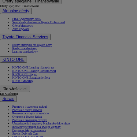
Oferty specjalne i Finansowanie
Oferty specjalne i Finansowanie
Aktualne oferty
Finał wyprzedaży 2025
Samochody dostawcze Toyota Professional
Oferta biznesowa
Auta używane
Toyota Financial Services
Kredyt niższych rat Toyota Easy
Kredyt standardowy
Leasing standardowy
KINTO ONE
KINTO ONE Leasing niższych rat
KINTO ONE Leasing konsumencki
KINTO ONE Najem
KINTO ONE Zarządzanie flotą
KINTO Mobility
Dla właścicieli
Dla właścicieli
Serwis
Promocje i sezonowe usługi
Pozostałe oferty serwisu
Rezerwacja wizyty w serwisie
Gwarancja Toyota Relax
Pozostałe Gwarancje Toyoty
Ubezpieczenia i naprawy blacharsko-lakiernicze
Innowacyjne usługi dla Twojej wygody
Bezpłatne Akcje Serwisowe
Serwis Dobrych Cen
Serwis w ASO się opłaca