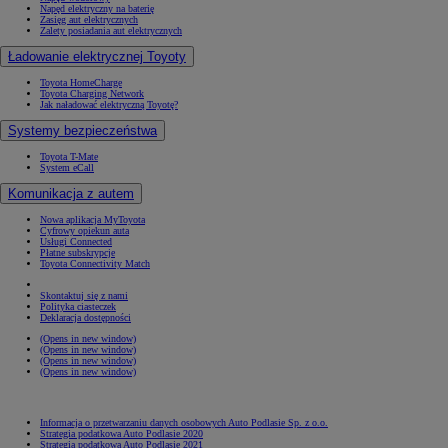
Napęd elektryczny na baterię
Zasięg aut elektrycznych
Zalety posiadania aut elektrycznych
Ładowanie elektrycznej Toyoty
Toyota HomeCharge
Toyota Charging Network
Jak naładować elektryczną Toyotę?
Systemy bezpieczeństwa
Toyota T-Mate
System eCall
Komunikacja z autem
Nowa aplikacja MyToyota
Cyfrowy opiekun auta
Usługi Connected
Płatne subskrypcje
Toyota Connectivity Match
Skontaktuj się z nami
Polityka ciasteczek
Deklaracja dostępności
(Opens in new window)
(Opens in new window)
(Opens in new window)
(Opens in new window)
Informacja o przetwarzaniu danych osobowych Auto Podlasie Sp. z o.o.
Strategia podatkowa Auto Podlasie 2020
Strategia podatkowa Auto Podlasie 2021