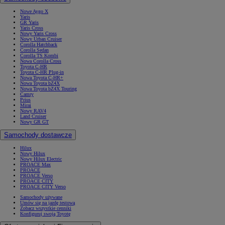
Nowe Aygo X
Yaris
GR Yaris
Yaris Cross
Nowy Yaris Cross
Nowy Urban Cruiser
Corolla Hatchback
Corolla Sedan
Corolla TS Kombi
Nowa Corolla Cross
Toyota C-HR
Toyota C-HR Plug-in
Nowa Toyota C-HR+
Nowa Toyota bZ4X
Nowa Toyota bZ4X Touring
Camry
Prius
Mirai
Nowy RAV4
Land Cruiser
Nowy GR GT
Samochody dostawcze
Hilux
Nowy Hilux
Nowy Hilux Electric
PROACE Max
PROACE
PROACE Verso
PROACE CITY
PROACE CITY Verso
Samochody używane
Umów się na jazdę testową
Zobacz wszystkie cenniki
Konfiguruj swoją Toyotę