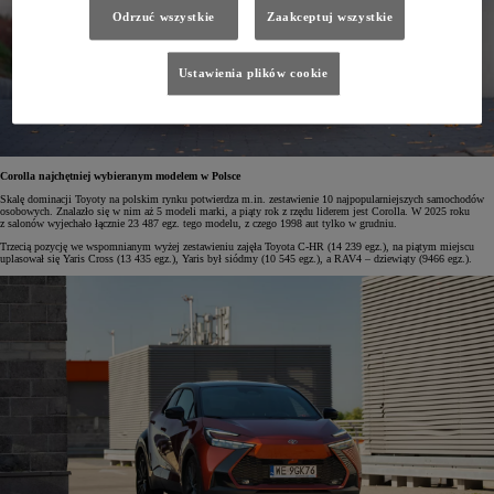
Odrzuć wszystkie
Zaakceptuj wszystkie
Ustawienia plików cookie
Corolla najchętniej wybieranym modelem w Polsce
Skalę dominacji Toyoty na polskim rynku potwierdza m.in. zestawienie 10 najpopularniejszych samochodów
osobowych. Znalazło się w nim aż 5 modeli marki, a piąty rok z rzędu liderem jest Corolla. W 2025 roku
z salonów wyjechało łącznie 23 487 egz. tego modelu, z czego 1998 aut tylko w grudniu.
Trzecią pozycję we wspomnianym wyżej zestawieniu zajęła Toyota C-HR (14 239 egz.), na piątym miejscu
uplasował się Yaris Cross (13 435 egz.), Yaris był siódmy (10 545 egz.), a RAV4 – dziewiąty (9466 egz.).