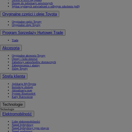
Dostęp do informacji serwisowych
Wykaz wydanych zaświadczeń o odbytym szkoleniu (pdf)
Oryginalne części i oleje Toyota
Oryginalne części Toyoty
Oryginalne oleje Toyoty
Program Sprzedaży Hurtowej Trade
Trade
Akcesoria
Oryginalne akcesoria Toyoty
Opony i koła zimowe
Zabudowy samochodów dostawczych
Zabezpieczenia i alarmy
Sklep Toyoty
Strefa klienta
Aplikacja MyToyota
Instrukcje obsługi
Aktualizacja map
System Bluetooth®
Karty Ratownicze
Technologie
Technologie
Elektromobilność
Lider elektromobilności
Napęd hybrydowy
Napęd hybrydowy typu plug-in
Napęd wodorowy