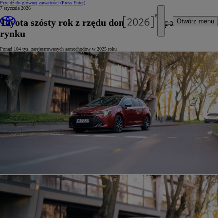
Przejdź do głównej zawartości
(Press Enter)
7 stycznia 2026
Toyota szósty rok z rzędu dominuje na polskim
Otwórz menu
rynku
Ponad 104 tys. zarejestrowanych samochodów w 2025 roku