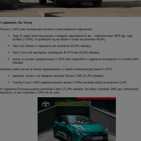
5 segmentów dla Toyoty
Toyota w 2025 roku dominowała również w poszczególnych segmentach;
Aygo X zajęło pierwszą pozycję w kategorii najmniejszych aut – zarejestrowano 4829 egz. tego
modelu (+10%), co przełożyło się na udział w rynku na poziomie 46,6%,
Yaris był liderem w segmencie aut miejskich (19,9% udziału),
Yaris Cross był najchętniej wybieranym B-SUV-em (18,9% udziału),
prawie co czwarty zarejestrowany w 2025 roku samochód w segmencie kompaktów to Corolla (24%
udziału).
Japońska marka ma też aż dwóch reprezentantów w bardzo konkurencyjnej klasie C-SUV:
najlepszy wynik w tej kategorii uzyskała Toyota C-HR (11,9% udziału),
Corolla Cross z 6492 zarejestrowanymi autami (+50%) uzyskała udział na poziomie 5,4%.
W segmencie D mocną pozycję utrzymała Camry (12,9% udziału). Na drogi wyjechało 3985 egz. hybrydowej
limuzyny, co jest wzrostem o 29% rok do roku.