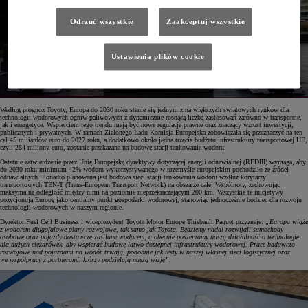
Odrzuć wszystkie
Zaakceptuj wszystkie
Ustawienia plików cookie
Według prognoz Toyoty, Europa do 2030 roku stanie się jednym z największych światowych rynków dla
technologii wodorowych ogniw paliwowych z dynamicznie rosnącą liczbą zastosowań zarówno w transporcie,
jak i energetyce. Wspierciem tego trendu mają być nowe regulacje prawne oraz znaczący wzrost inwestycji,
publicznych i prywatnych. W ramach Zielonego Ładu Komisja Europejska zobowiązała się przeznaczyć na ten
cel 45 miliardów euro do 2027 roku, a dodatkowo około jedna trzecia budżetu infrastruktury transportowej UE,
czyli 284 miliony euro, zostanie przekazana na budowę stacji tankowania wodoru.
Ostatnie zatwierdzenie przez Unię Europejską dyrektywy dotyczącej energii odnawialnej (REDIII) wymaga, aby
do 2030 roku minimum 42% wodoru wykorzystywanego w przemyśle europejskim pochodziło ze źródeł
odnawialnych. Ponadto planowana jest budowa sieci stacji tankowania wodoru wzdłuż korytarzy
transportowych TEN-T (Trans-European Transport Network) na obszarze całej Wspólnoty, zachowując
maksymalną odległość między nimi na poziomie nieprzekraczającym 200 km. Wszystkie te inicjatywy
pozycjonują Europę jako centralny punkt gospodarki wodorowej, stanowiąc jednocześnie bodziec dla rozwoju
technologii wodorowych w naszym regionie.
Dyrektor Fuel Cell Business i wiceprezydent Toyota Motor Europe Thiebault Paquet przyznaje:
„Europa wiąże
z wodorem długofalowe plany rozwojowe, tak samo jak Toyota. Będziemy nadal rozwijali samochody
osobowe oraz pojazdy dostawcze zasilane wodorem, a obecnie poszerzamy naszą działalność o technologie
dla dużych ciężarówek, aby wspierać budowę łatwo dostępnej infrastruktury wodorowej. Prace badawczo-
rozwojowe nad pojazdami na wodór trwają, podobnie jak testy w naszej własnej sieci logistycznej oraz
we współpracy z partnerami, którzy podzielają naszą wizję”
.