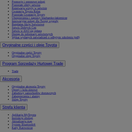
Promocje i sezonowe usługi
Pozostałe oferty serwisu
Rezerwacja wizyty w serwisie
Gwarancja Toyota Relax
Pozostałe Gwarancje Toyoty
Ubezpieczenia i naprawy blacharsko-lakiernicze
Innowacyjne usługi dla Twojej wygody
Bezpłatne Akcje Serwisowe
Serwis Dobrych Cen
Serwis w ASO się opłaca
Dostęp do informacji serwisowych
Wykaz wydanych zaświadczeń o odbytym szkoleniu (pdf)
Oryginalne części i oleje Toyota
Oryginalne części Toyoty
Oryginalne oleje Toyoty
Program Sprzedaży Hurtowej Trade
Trade
Akcesoria
Oryginalne akcesoria Toyoty
Opony i koła zimowe
Zabudowy samochodów dostawczych
Zabezpieczenia i alarmy
Sklep Toyoty
Strefa klienta
Aplikacja MyToyota
Instrukcje obsługi
Aktualizacja map
System Bluetooth®
Karty Ratownicze