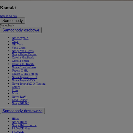
Kontakt
Napisz do nas
Samochody
Samochody
Samochody osobowe
Nowe Aygo X
Yaris
GR Yaris
Yaris Cross
Nowy Yaris Cross
Nowy Urban Cruiser
Corolla Hatchback
Corolla Sedan
Corolla TS Kombi
Nowa Corolla Cross
Toyota C-HR
Toyota C-HR Plug-in
Nowa Toyota C-HR+
Nowa Toyota bZ4X
Nowa Toyota bZ4X Touring
Camry
Prius
Mirai
Nowy RAV4
Land Cruiser
Nowy GR GT
Samochody dostawcze
Hilux
Nowy Hilux
Nowy Hilux Electric
PROACE Max
PROACE