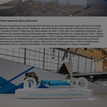
Trzecia generacja ogniw paliwowych
Toyota wykorzystuje swoje olbrzymie doświadczenie do prac nad technologią ogniw paliwowych kolejnej
generacji, której celem ma być osiągnięcie najwyższej efektywności poprzez wydłużenie cykli życiowych
i obniżenie kosztów. Planowana do wprowadzenia na rynek w 2026 roku nowa generacja technologii ogniw
paliwowych otrzyma mniejszą liczbę ogniw przy jednoczesnej zdolności do wyższej gęstości mocy. Według
prognoz nowy system zwiększy zasięg pojazdów o 20%, a postęp technologiczny oraz skalowanie produkcji
przyczynią się do obniżenia kosztów o ponad jedną trzecią. Dodatkowe badania koncentrują się również
na potencjale skalowalnych stosów ogniw paliwowych o zróżnicowanej mocy, a także na projektowaniu
zbiorników paliwa o złożonych kształtach, dostosowanych do pojazdów o różnych rozmiarach.