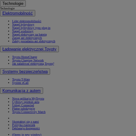
Technologie
Technologie
Elektromobilność
Lider elektromobilności
Napęd hybrydowy
Napęd hybrydowy typu plug-in
Napęd wodorowy
Napęd elektryczny na baterię
Zasięg aut elektrycznych
Zalety posiadania aut elektrycznych
Ładowanie elektrycznej Toyoty
Toyota HomeCharge
Toyota Charging Network
Jak naładować elektryczną Toyotę?
Systemy bezpieczeństwa
Toyota T-Mate
System eCall
Komunikacja z autem
Nowa aplikacja MyToyota
Cyfrowy opiekun auta
Usługi Connected
Płatne subskrypcje
Toyota Connectivity Match
Skontaktuj się z nami
Polityka ciasteczek
Deklaracja dostępności
(Opens in new window)