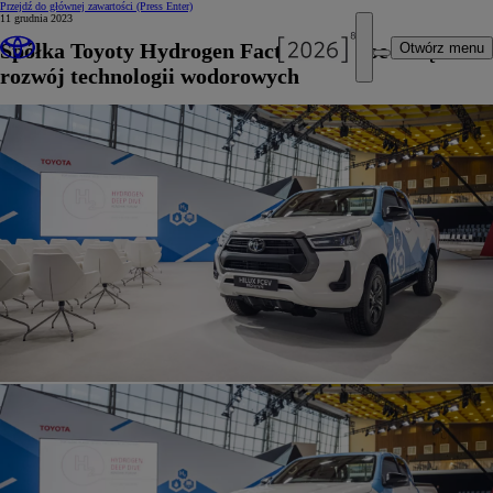
Przejdź do głównej zawartości
(Press Enter)
11 grudnia 2023
Spółka Toyoty Hydrogen Factory Europe zwiększa
Otwórz menu
rozwój technologii wodorowych