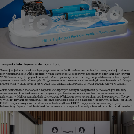
Transport z technologiami wodorowymi Toyoty
Toyota jest jednym z czołowych propagatorów technologii wodorowych w branży motoryzacyjnej i odgrywa
pierwszoplanową rolę wśród pionierów rynku samochodów osobowych napędzanych ogniwami paliwowymi.
W 2015 roku na rynku pojawił się model Mirai – pierwszy na świecie seryjnie produkowany sedan z napędem
opartym na ogniwach paliwowych. Druga generacja tej zaawansowanej technologii zadebiutowała w kolejnym
modelu Mirai w 2020 roku, a już w 2023 roku znalazła zastosowanie w nowej Toyocie Crown w Japonii.
Zaletą samochodów osobowych z napędem elektrycznym opartym na ogniwach paliwowych jest ich duży
zasięg oraz szybkość tankowania. W związku z tym Toyota skupia się coraz bardziej na zastosowaniu tej
technologii w lekkich samochodach użytkowych. W bieżącym roku konsorcjum pod kierownictwem Toyoty
w Wielkiej Brytanii zaprezentowało prototyp pierwszego pick-upa z napędem wodorowym, którym jest Hilux
FCEV. Dzięki niskiej masie wodoru samochody użytkowe FCEV mogą charakteryzować się większą
ładownością i lepszymi zdolnościami do holowania przyczepy niż pojazdy z innymi bezemisyjnymi napędami.