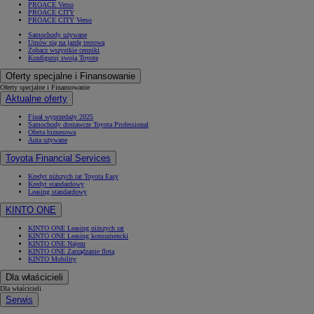
PROACE Verso
PROACE CITY
PROACE CITY Verso
Samochody używane
Umów się na jazdę testową
Zobacz wszystkie cenniki
Konfiguruj swoją Toyotę
Oferty specjalne i Finansowanie
Oferty specjalne i Finansowanie
Aktualne oferty
Finał wyprzedaży 2025
Samochody dostawcze Toyota Professional
Oferta biznesowa
Auta używane
Toyota Financial Services
Kredyt niższych rat Toyota Easy
Kredyt standardowy
Leasing standardowy
KINTO ONE
KINTO ONE Leasing niższych rat
KINTO ONE Leasing konsumencki
KINTO ONE Najem
KINTO ONE Zarządzanie flotą
KINTO Mobility
Dla właścicieli
Dla właścicieli
Serwis