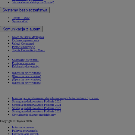
Jak naładować elektryczną Toyotę?
Systemy bezpieczeństwa
Toyota T-Mate
System eCall
Komunikacja z autem
Nowa aplikacja MyToyota
Cyfrowy opiekun auta
Usługi Connected
Płatne subskrypcje
Toyota Connectivity Match
Skontaktuj się z nami
Polityka ciasteczek
Deklaracja dostępności
(Opens in new window)
(Opens in new window)
(Opens in new window)
(Opens in new window)
Informacja o przetwarzaniu danych osobowych Auto Podlasie Sp. z o.o.
Strategia podatkowa Auto Podlasie 2020
Strategia podatkowa Auto Podlasie 2021
Strategia podatkowa Auto Podlasie 2022
Strategia podatkowa Auto Podlasie 2023
Oświadczenie dużego przedsiębiorcy
Copyright © Toyota 2026
Informacje prawne
Polityka prywatności
Udostępnianie danych