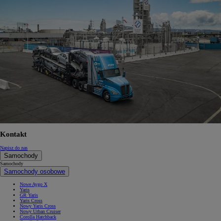
Kontakt
Napisz do nas
Samochody
Samochody
Samochody osobowe
Nowe Aygo X
Yaris
GR Yaris
Yaris Cross
Nowy Yaris Cross
Nowy Urban Cruiser
Corolla Hatchback