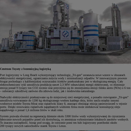
Centrum Toyoty z bezemisyjną logistyką
Port logistyczny w Long Beach wykorzystujący technologię „Tri-gen” ustanawia nowe wzorce w obszarach
efektywności energetycznej, ograniczania zużycia wody i minimalizacji odpadów. W innowacyjnym procesie
biogaz pochodzący z kalifornijskiej oczyszczalni ścieków przekształcany jest w ekologiczną energię. Cały
elektrochemiczny cykl umożliwia produkcję nawet 2,3 MW odnawialnej energii elektrycznej, co eliminuje
emisję ponad 9 tysięcy ton CO2 rocznie oraz przyczynia się do zmniejszenia emisji tlenku azotu (NOx) o 6 ton
– substancji szkodliwej zarówno dla zdrowia ludzi, jak i środowiska naturalnego.
Nadwyżki elektryczności przekazywane są do miejscowej sieci energetycznej, a ponadto rozwiązanie „Tri-gen”
umożliwia wytwarzanie do 1200 kg ekologicznego wodoru każdego dnia, który zasila między innymi
wodorowe modele Toyota Mirai oraz ciężarówki klasy 8, znacząco obniżając emisję zanieczyszczeń w rejonie
portu. Dzięki stosowaniu ciężarówek napędzanych wodorem firma może zredukować konsumpcję oleju
napędowego o ponad 1,6 miliona litrów w skali roku.
System pozwala również na regenerację dziennie około 5300 litrów wody wykorzystywanej do czyszczenia
fabrycznie nowych pojazdów przed ich dystrybucją, co zmniejsza wykorzystanie lokalnych zasobów wodnych.
To znaczna oszczędność, biorąc pod uwagę, że corocznie przez ten hub logistyczny przechodzi około
200 tysięcy nowych samochodów marek Toyota i Lexus.