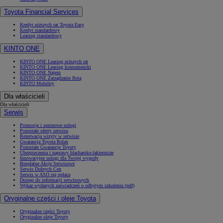
Toyota Financial Services
Kredyt niższych rat Toyota Easy
Kredyt standardowy
Leasing standardowy
KINTO ONE
KINTO ONE Leasing niższych rat
KINTO ONE Leasing konsumencki
KINTO ONE Najem
KINTO ONE Zarządzanie flotą
KINTO Mobility
Dla właścicieli
Dla właścicieli
Serwis
Promocje i sezonowe usługi
Pozostałe oferty serwisu
Rezerwacja wizyty w serwisie
Gwarancja Toyota Relax
Pozostałe Gwarancje Toyoty
Ubezpieczenia i naprawy blacharsko-lakiernicze
Innowacyjne usługi dla Twojej wygody
Bezpłatne Akcje Serwisowe
Serwis Dobrych Cen
Serwis w ASO się opłaca
Dostęp do informacji serwisowych
Wykaz wydanych zaświadczeń o odbytym szkoleniu (pdf)
Oryginalne części i oleje Toyota
Oryginalne części Toyoty
Oryginalne oleje Toyoty