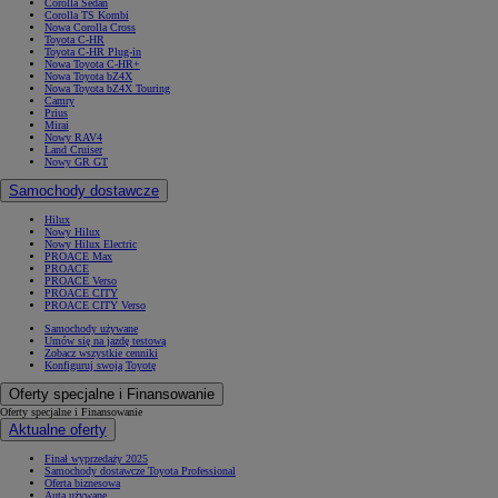
Corolla Sedan
Corolla TS Kombi
Nowa Corolla Cross
Toyota C-HR
Toyota C-HR Plug-in
Nowa Toyota C-HR+
Nowa Toyota bZ4X
Nowa Toyota bZ4X Touring
Camry
Prius
Mirai
Nowy RAV4
Land Cruiser
Nowy GR GT
Samochody dostawcze
Hilux
Nowy Hilux
Nowy Hilux Electric
PROACE Max
PROACE
PROACE Verso
PROACE CITY
PROACE CITY Verso
Samochody używane
Umów się na jazdę testową
Zobacz wszystkie cenniki
Konfiguruj swoją Toyotę
Oferty specjalne i Finansowanie
Oferty specjalne i Finansowanie
Aktualne oferty
Finał wyprzedaży 2025
Samochody dostawcze Toyota Professional
Oferta biznesowa
Auta używane