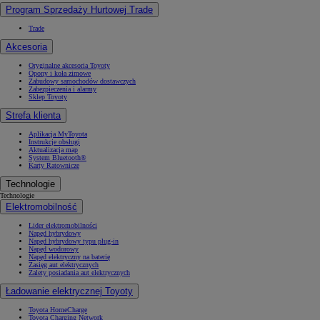
Program Sprzedaży Hurtowej Trade
Trade
Akcesoria
Oryginalne akcesoria Toyoty
Opony i koła zimowe
Zabudowy samochodów dostawczych
Zabezpieczenia i alarmy
Sklep Toyoty
Strefa klienta
Aplikacja MyToyota
Instrukcje obsługi
Aktualizacja map
System Bluetooth®
Karty Ratownicze
Technologie
Technologie
Elektromobilność
Lider elektromobilności
Napęd hybrydowy
Napęd hybrydowy typu plug-in
Napęd wodorowy
Napęd elektryczny na baterię
Zasięg aut elektrycznych
Zalety posiadania aut elektrycznych
Ładowanie elektrycznej Toyoty
Toyota HomeCharge
Toyota Charging Network