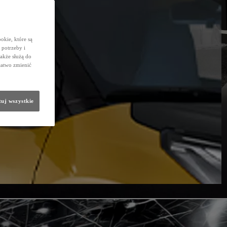
okie, które są
potrzeby i
także służą do
łatwo zmienić
uj wszystkie