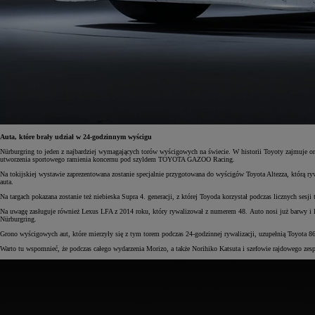
Auta, które brały udział w 24-godzinnym wyścigu
Nürburgring to jeden z najbardziej wymagających torów wyścigowych na świecie. W historii Toyoty zajmuje 
utworzenia sportowego ramienia koncernu pod szyldem TOYOTA GAZOO Racing.
Na tokijskiej wystawie zaprezentowana zostanie specjalnie przygotowana do wyścigów Toyota Altezza, którą ry
auta.
Na targach pokazana zostanie też niebieska Supra 4. generacji, z której Toyoda korzystał podczas licznych sesj
Na uwagę zasługuje również Lexus LFA z 2014 roku, który rywalizował z numerem 48. Auto nosi już barwy 
Nürburgring.
Grono wyścigowych aut, które mierzyły się z tym torem podczas 24-godzinnej rywalizacji, uzupełnią Toyota 8
Warto tu wspomnieć, że podczas całego wydarzenia Morizo, a także Norihiko Katsuta i szefowie rajdowego