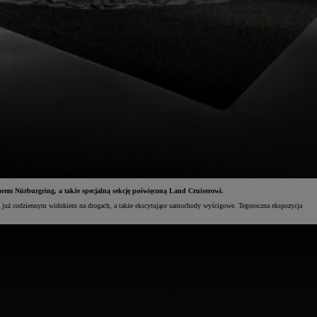
orem Nürburgring, a także specjalną sekcję poświęconą Land Cruiserowi.
 są już codziennym widokiem na drogach, a także ekscytujące samochody wyścigowe. Tegoroczna ekspozycja