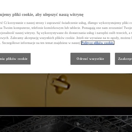
jemy pliki cookie, aby ulepszyć naszą witrynę
ć Ci korzystanie z naszej strony i usprawnić świadczenie usług, dlatego wykorzystujemy pliki co
na Twoim komputerze, telefonie komórkowym lub tablecie. Pomagają one nam zrozumieć Twoje 
cjonalność naszej witryny. Są wykorzystywane do dostarczania usług i narzędzi osób trzecich, a 
wych. Zalecamy akceptację wszystkich plików cookie. Jeżeli nie wyrażasz na to zgody, możesz 
a. Szczegółowe informacje na ten temat znajdziesz w naszej
Polityce plików cookie.
nia plików cookie
Odrzuć wszystkie
Zaakcept