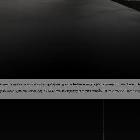
h targów Toyota zaprezentuje unikalną ekspozycję samochodów wyścigowych związanych z legendarnym t
ie tylko swoje najnowsze samochody, ale także rzadkie eksponaty ze swoich muzeów, kultowe modele, które nie