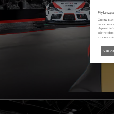
Wykorzystu
Chcemy ułatwi
umieszczane 
ulepszać funk
celów reklamo
ich ustawieni
Ustawie