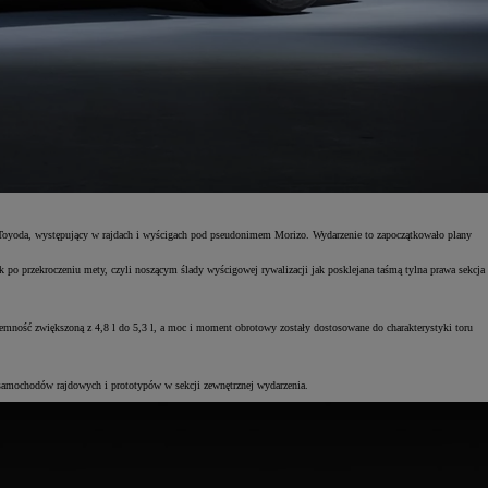
o Toyoda, występujący w rajdach i wyścigach pod pseudonimem Morizo. Wydarzenie to zapoczątkowało plany
 po przekroczeniu mety, czyli noszącym ślady wyścigowej rywalizacji jak posklejana taśmą tylna prawa sekcja
ść zwiększoną z 4,8 l do 5,3 l, a moc i moment obrotowy zostały dostosowane do charakterystyki toru
amochodów rajdowych i prototypów w sekcji zewnętrznej wydarzenia.