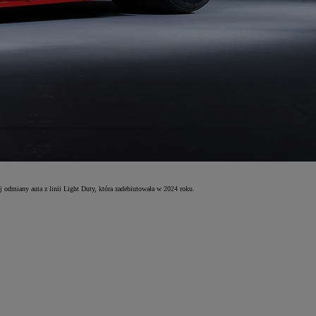
miany auta z linii Light Duty, która zadebiutowała w 2024 roku.