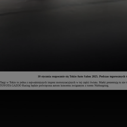
10 stycznia rozpocznie się Tokio Auto Salon 2025. Podczas tegorocznyc
Targi w Tokio to jedna z najważniejszych imprez motoryzacyjnych w tej części świata. Marki prezentują tu n
TOYOTA GAZOO Racing będzie poświęcona autom koncernu związanym z torem Nürburgring.
Od
81 900 zł
Yaris Cross
HYBRID