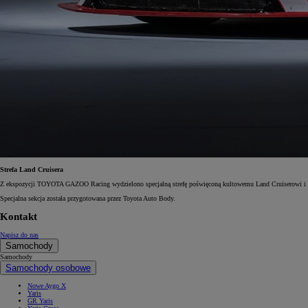
Od
105 300 zł
Corolla Hatchback
HYBRID
Strefa Land Cruisera
Z ekspozycji TOYOTA GAZOO Racing wydzielono specjalną strefę poświęconą kultowemu Land Cruiserowi i n
Specjalna sekcja została przygotowana przez Toyota Auto Body.
Kontakt
Napisz do nas
Samochody
Samochody
Samochody osobowe
Nowe Aygo X
Yaris
GR Yaris