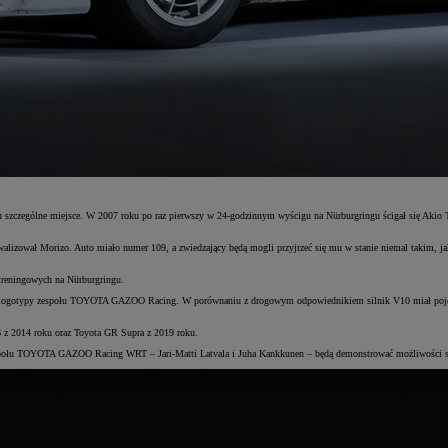
on szczególne miejsce. W 2007 roku po raz pierwszy w 24-godzinnym wyścigu na Nürburgringu ścigał się Aki
walizował Morizo. Auto miało numer 109, a zwiedzający będą mogli przyjrzeć się mu w stanie niemal takim, jak
i treningowych na Nürburgringu.
i logotypy zespołu TOYOTA GAZOO Racing. W porównaniu z drogowym odpowiednikiem silnik V10 miał pojemno
6 z 2014 roku oraz Toyota GR Supra z 2019 roku.
 zespołu TOYOTA GAZOO Racing WRT – Jari-Matti Latvala i Juha Kankkunen – będą demonstrować możliwości s