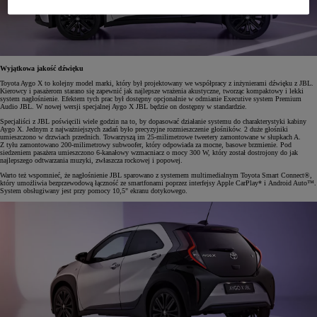
Wyjątkowa jakość dźwięku
Toyota Aygo X to kolejny model marki, który był projektowany we współpracy z inżynierami dźwięku z JBL.
Kierowcy i pasażerom starano się zapewnić jak najlepsze wrażenia akustyczne, tworząc kompaktowy i lekki
system nagłośnienie. Efektem tych prac był dostępny opcjonalnie w odmianie Executive system Premium
Audio JBL. W nowej wersji specjalnej Aygo X JBL będzie on dostępny w standardzie.
Specjaliści z JBL poświęcili wiele godzin na to, by dopasować działanie systemu do charakterystyki kabiny
Aygo X. Jednym z najważniejszych zadań było precyzyjne rozmieszczenie głośników. 2 duże głośniki
umieszczono w drzwiach przednich. Towarzyszą im 25-milimetrowe tweetery zamontowane w słupkach A.
Z tyłu zamontowano 200-milimetrowy subwoofer, który odpowiada za mocne, basowe brzmienie. Pod
siedzeniem pasażera umieszczono 6-kanałowy wzmacniacz o mocy 300 W, który został dostrojony do jak
najlepszego odtwarzania muzyki, zwłaszcza rockowej i popowej.
Warto też wspomnieć, że nagłośnienie JBL sparowano z systemem multimedialnym Toyota Smart Connect®,
który umożliwia bezprzewodową łączność ze smartfonami poprzez interfejsy Apple CarPlay* i Android Auto™.
System obsługiwany jest przy pomocy 10,5" ekranu dotykowego.