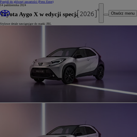
Przejdź do głównej zawartości
(Press Enter)
14 października 2024
Toyota Aygo X w edycji specjalnej JBL
Otwórz menu
Stylowe detale nawiązujące do marki JBL