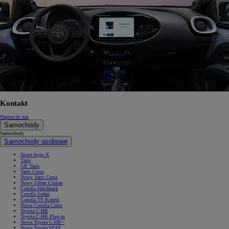
Kontakt
Napisz do nas
Samochody
Samochody
Samochody osobowe
Nowe Aygo X
Yaris
GR Yaris
Yaris Cross
Nowy Yaris Cross
Nowy Urban Cruiser
Corolla Hatchback
Corolla Sedan
Corolla TS Kombi
Nowa Corolla Cross
Toyota C-HR
Toyota C-HR Plug-in
Nowa Toyota C-HR+
Nowa Toyota bZ4X