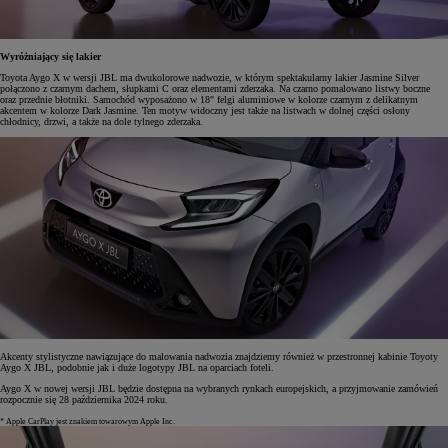
Wyróżniający się lakier
Toyota Aygo X w wersji JBL ma dwukolorowe nadwozie, w którym spektakularny lakier Jasmine Silver
połączono z czarnym dachem, słupkami C oraz elementami zderzaka. Na czarno pomalowano listwy boczne
oraz przednie błotniki. Samochód wyposażono w 18" felgi aluminiowe w kolorze czarnym z delikatnym
akcentem w kolorze Dark Jasmine. Ten motyw widoczny jest także na listwach w dolnej części osłony
chłodnicy, drzwi, a także na dole tylnego zderzaka.
Akcenty stylistyczne nawiązujące do malowania nadwozia znajdziemy również w przestronnej kabinie Toyoty
Aygo X JBL, podobnie jak i duże logotypy JBL na oparciach foteli.
Aygo X w nowej wersji JBL będzie dostępna na wybranych rynkach europejskich, a przyjmowanie zamówień
rozpocznie się 28 października 2024 roku.
* Apple CarPlay jest znakiem towarowym Apple Inc.