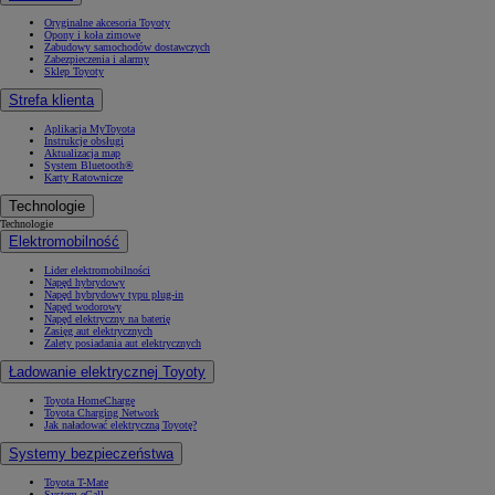
Oryginalne akcesoria Toyoty
Opony i koła zimowe
Zabudowy samochodów dostawczych
Zabezpieczenia i alarmy
Sklep Toyoty
Strefa klienta
Aplikacja MyToyota
Instrukcje obsługi
Aktualizacja map
System Bluetooth®
Karty Ratownicze
Technologie
Technologie
Elektromobilność
Lider elektromobilności
Napęd hybrydowy
Napęd hybrydowy typu plug-in
Napęd wodorowy
Napęd elektryczny na baterię
Zasięg aut elektrycznych
Zalety posiadania aut elektrycznych
Ładowanie elektrycznej Toyoty
Toyota HomeCharge
Toyota Charging Network
Jak naładować elektryczną Toyotę?
Systemy bezpieczeństwa
Toyota T-Mate
System eCall