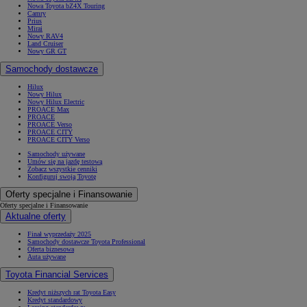
Nowa Toyota bZ4X Touring
Camry
Prius
Mirai
Nowy RAV4
Land Cruiser
Nowy GR GT
Samochody dostawcze
Hilux
Nowy Hilux
Nowy Hilux Electric
PROACE Max
PROACE
PROACE Verso
PROACE CITY
PROACE CITY Verso
Samochody używane
Umów się na jazdę testową
Zobacz wszystkie cenniki
Konfiguruj swoją Toyotę
Oferty specjalne i Finansowanie
Oferty specjalne i Finansowanie
Aktualne oferty
Finał wyprzedaży 2025
Samochody dostawcze Toyota Professional
Oferta biznesowa
Auta używane
Toyota Financial Services
Kredyt niższych rat Toyota Easy
Kredyt standardowy