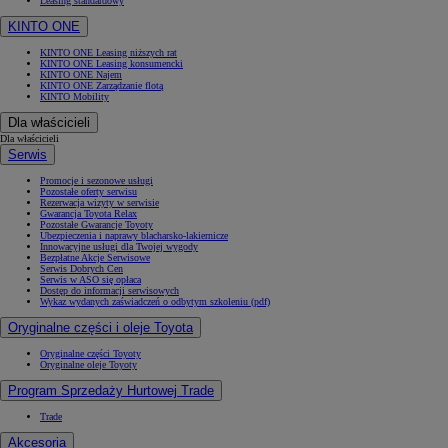
Leasing standardowy
KINTO ONE
KINTO ONE Leasing niższych rat
KINTO ONE Leasing konsumencki
KINTO ONE Najem
KINTO ONE Zarządzanie flotą
KINTO Mobility
Dla właścicieli
Dla właścicieli
Serwis
Promocje i sezonowe usługi
Pozostałe oferty serwisu
Rezerwacja wizyty w serwisie
Gwarancja Toyota Relax
Pozostałe Gwarancje Toyoty
Ubezpieczenia i naprawy blacharsko-lakiernicze
Innowacyjne usługi dla Twojej wygody
Bezpłatne Akcje Serwisowe
Serwis Dobrych Cen
Serwis w ASO się opłaca
Dostęp do informacji serwisowych
Wykaz wydanych zaświadczeń o odbytym szkoleniu (pdf)
Oryginalne części i oleje Toyota
Oryginalne części Toyoty
Oryginalne oleje Toyoty
Program Sprzedaży Hurtowej Trade
Trade
Akcesoria