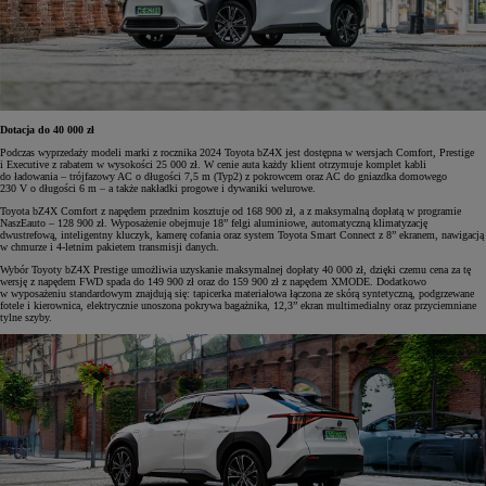
Dotacja do 40 000 zł
Podczas wyprzedaży modeli marki z rocznika 2024 Toyota bZ4X jest dostępna w wersjach Comfort, Prestige
i Executive z rabatem w wysokości 25 000 zł. W cenie auta każdy klient otrzymuje komplet kabli
do ładowania – trójfazowy AC o długości 7,5 m (Typ2) z pokrowcem oraz AC do gniazdka domowego
230 V o długości 6 m – a także nakładki progowe i dywaniki welurowe.
Toyota bZ4X Comfort z napędem przednim kosztuje od 168 900 zł, a z maksymalną dopłatą w programie
NaszEauto – 128 900 zł. Wyposażenie obejmuje 18” felgi aluminiowe, automatyczną klimatyzację
dwustrefową, inteligentny kluczyk, kamerę cofania oraz system Toyota Smart Connect z 8” ekranem, nawigacją
w chmurze i 4-letnim pakietem transmisji danych.
Wybór Toyoty bZ4X Prestige umożliwia uzyskanie maksymalnej dopłaty 40 000 zł, dzięki czemu cena za tę
wersję z napędem FWD spada do 149 900 zł oraz do 159 900 zł z napędem XMODE. Dodatkowo
w wyposażeniu standardowym znajdują się: tapicerka materiałowa łączona ze skórą syntetyczną, podgrzewane
fotele i kierownica, elektrycznie unoszona pokrywa bagażnika, 12,3” ekran multimedialny oraz przyciemniane
tylne szyby.