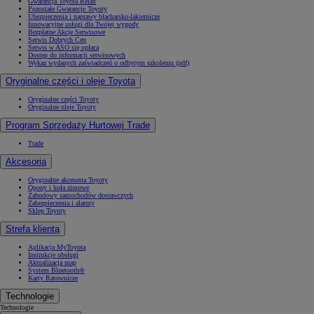
Gwarancja Toyota Relax
Pozostałe Gwarancje Toyoty
Ubezpieczenia i naprawy blacharsko-lakiernicze
Innowacyjne usługi dla Twojej wygody
Bezpłatne Akcje Serwisowe
Serwis Dobrych Cen
Serwis w ASO się opłaca
Dostęp do informacji serwisowych
Wykaz wydanych zaświadczeń o odbytym szkoleniu (pdf)
Oryginalne części i oleje Toyota
Oryginalne części Toyoty
Oryginalne oleje Toyoty
Program Sprzedaży Hurtowej Trade
Trade
Akcesoria
Oryginalne akcesoria Toyoty
Opony i koła zimowe
Zabudowy samochodów dostawczych
Zabezpieczenia i alarmy
Sklep Toyoty
Strefa klienta
Aplikacja MyToyota
Instrukcje obsługi
Aktualizacja map
System Bluetooth®
Karty Ratownicze
Technologie
Technologie