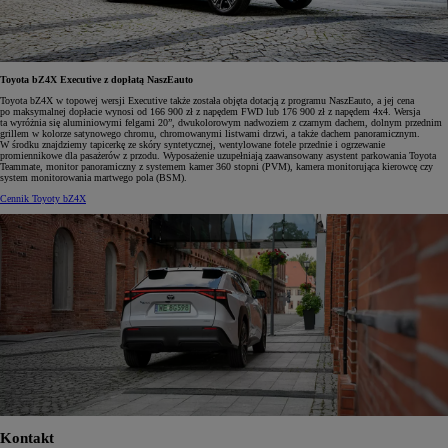
Toyota bZ4X Executive z dopłatą NaszEauto
Toyota bZ4X w topowej wersji Executive także została objęta dotacją z programu NaszEauto, a jej cena
po maksymalnej dopłacie wynosi od 166 900 zł z napędem FWD lub 176 900 zł z napędem 4x4. Wersja
ta wyróżnia się aluminiowymi felgami 20”, dwukolorowym nadwoziem z czarnym dachem, dolnym przednim
grillem w kolorze satynowego chromu, chromowanymi listwami drzwi, a także dachem panoramicznym.
W środku znajdziemy tapicerkę ze skóry syntetycznej, wentylowane fotele przednie i ogrzewanie
promiennikowe dla pasażerów z przodu. Wyposażenie uzupełniają zaawansowany asystent parkowania Toyota
Teammate, monitor panoramiczny z systemem kamer 360 stopni (PVM), kamera monitorująca kierowcę czy
system monitorowania martwego pola (BSM).
Cennik Toyoty bZ4X
Kontakt