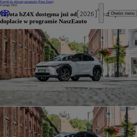
Przejdź do głównej zawartości
(Press Enter)
4 lutego 2025
Toyota bZ4X dostępna już od 128 900 zł dzięki
Otwórz menu
dopłacie w programie NaszEauto