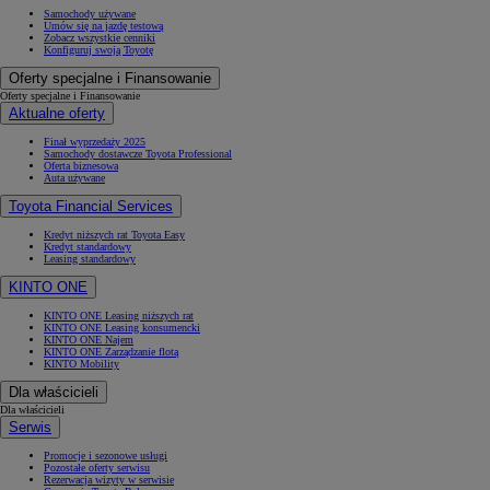
Samochody używane
Umów się na jazdę testową
Zobacz wszystkie cenniki
Konfiguruj swoją Toyotę
Oferty specjalne i Finansowanie
Oferty specjalne i Finansowanie
Aktualne oferty
Finał wyprzedaży 2025
Samochody dostawcze Toyota Professional
Oferta biznesowa
Auta używane
Toyota Financial Services
Kredyt niższych rat Toyota Easy
Kredyt standardowy
Leasing standardowy
KINTO ONE
KINTO ONE Leasing niższych rat
KINTO ONE Leasing konsumencki
KINTO ONE Najem
KINTO ONE Zarządzanie flotą
KINTO Mobility
Dla właścicieli
Dla właścicieli
Serwis
Promocje i sezonowe usługi
Pozostałe oferty serwisu
Rezerwacja wizyty w serwisie