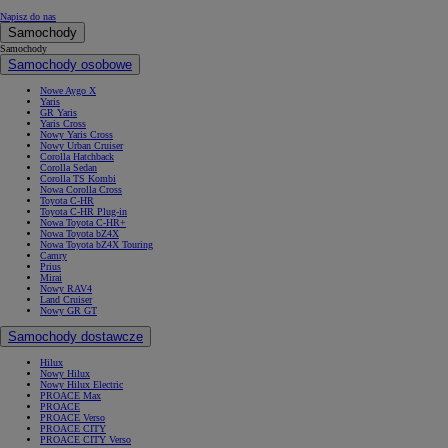
Napisz do nas
Samochody
Samochody
Samochody osobowe
Nowe Aygo X
Yaris
GR Yaris
Yaris Cross
Nowy Yaris Cross
Nowy Urban Cruiser
Corolla Hatchback
Corolla Sedan
Corolla TS Kombi
Nowa Corolla Cross
Toyota C-HR
Toyota C-HR Plug-in
Nowa Toyota C-HR+
Nowa Toyota bZ4X
Nowa Toyota bZ4X Touring
Camry
Prius
Mirai
Nowy RAV4
Land Cruiser
Nowy GR GT
Samochody dostawcze
Hilux
Nowy Hilux
Nowy Hilux Electric
PROACE Max
PROACE
PROACE Verso
PROACE CITY
PROACE CITY Verso