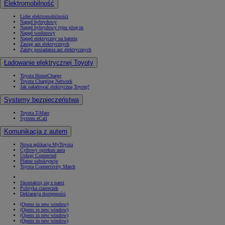
Elektromobilność
Lider elektromobilności
Napęd hybrydowy
Napęd hybrydowy typu plug-in
Napęd wodorowy
Napęd elektryczny na baterię
Zasięg aut elektrycznych
Zalety posiadania aut elektrycznych
Ładowanie elektrycznej Toyoty
Toyota HomeCharge
Toyota Charging Network
Jak naładować elektryczną Toyotę?
Systemy bezpieczeństwa
Toyota T-Mate
System eCall
Komunikacja z autem
Nowa aplikacja MyToyota
Cyfrowy opiekun auta
Usługi Connected
Płatne subskrypcje
Toyota Connectivity Match
Skontaktuj się z nami
Polityka ciasteczek
Deklaracja dostępności
(Opens in new window)
(Opens in new window)
(Opens in new window)
(Opens in new window)