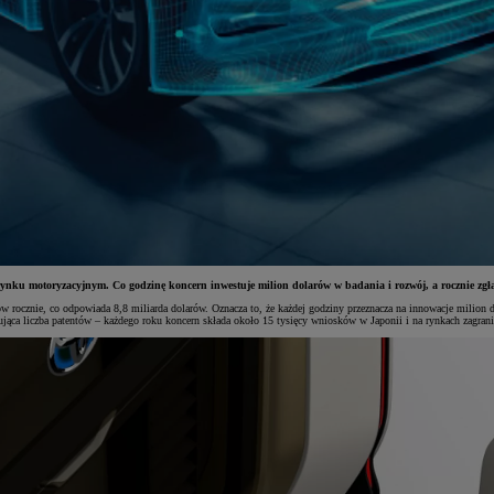
ynku motoryzacyjnym. Co godzinę koncern inwestuje milion dolarów w badania i rozwój, a rocznie zgła
w rocznie, co odpowiada 8,8 miliarda dolarów. Oznacza to, że każdej godziny przeznacza na innowacje milion 
nująca liczba patentów – każdego roku koncern składa około 15 tysięcy wniosków w Japonii i na rynkach zagran