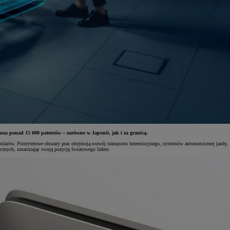
sza ponad 15 000 patentów – zarówno w Japonii, jak i za granicą.
dolarów. Priorytetowe obszary prac obejmują rozwój transportu bezemisyjnego, systemów autonomicznej jazdy,
icznych, umacniając swoją pozycję światowego lidera.