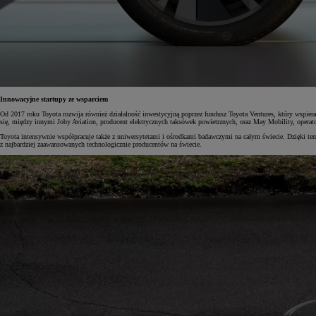
Od
105 300 zł
Corolla Hatchback
HYBRID
Innowacyjne startupy ze wsparciem
Od 2017 roku Toyota rozwija również działalność inwestycyjną poprzez fundusz Toyota Ventures, który wspiera 
się, między innymi Joby Aviation, producent elektrycznych taksówek powietrznych, oraz May Mobility, opera
Toyota intensywnie współpracuje także z uniwersytetami i ośrodkami badawczymi na całym świecie. Dzięki tem
z najbardziej zaawansowanych technologicznie producentów na świecie.