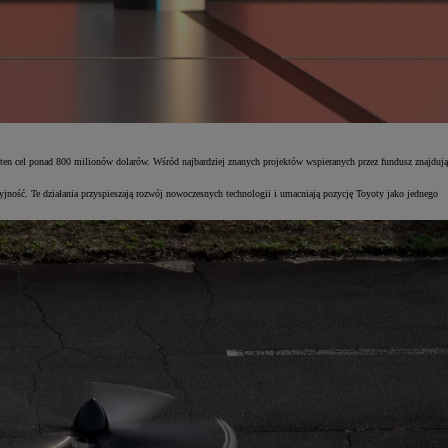
a ten cel ponad 800 milionów dolarów. Wśród najbardziej znanych projektów wspieranych przez fundusz znajdują
ność. Te działania przyspieszają rozwój nowoczesnych technologii i umacniają pozycję Toyoty jako jednego