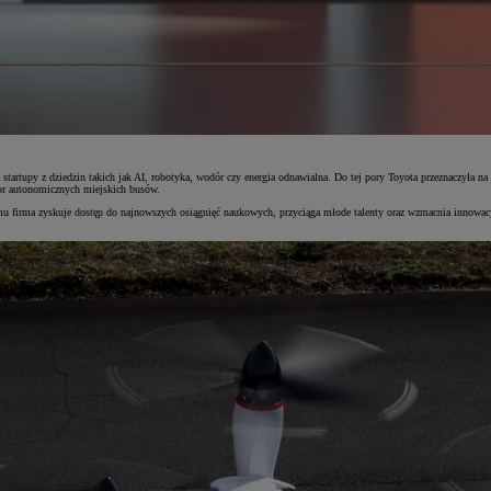
startupy z dziedzin takich jak AI, robotyka, wodór czy energia odnawialna. Do tej pory Toyota przeznaczyła n
tor autonomicznych miejskich busów.
u firma zyskuje dostęp do najnowszych osiągnięć naukowych, przyciąga młode talenty oraz wzmacnia innowacyj