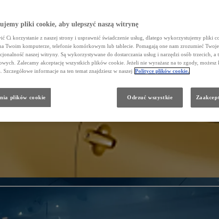
jemy pliki cookie, aby ulepszyć naszą witrynę
ć Ci korzystanie z naszej strony i usprawnić świadczenie usług, dlatego wykorzystujemy pliki co
na Twoim komputerze, telefonie komórkowym lub tablecie. Pomagają one nam zrozumieć Twoje 
cjonalność naszej witryny. Są wykorzystywane do dostarczania usług i narzędzi osób trzecich, a 
wych. Zalecamy akceptację wszystkich plików cookie. Jeżeli nie wyrażasz na to zgody, możesz 
a. Szczegółowe informacje na ten temat znajdziesz w naszej
Polityce plików cookie.
nia plików cookie
Odrzuć wszystkie
Zaakcept