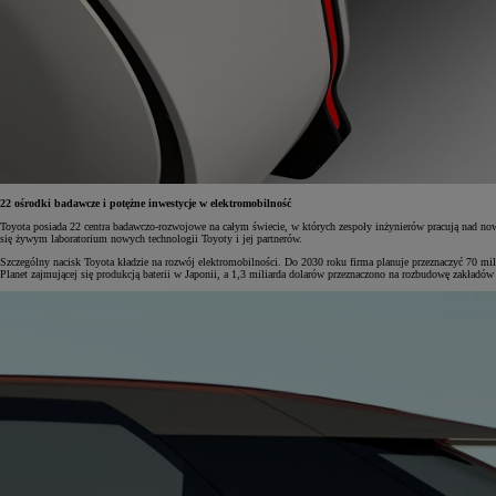
22 ośrodki badawcze i potężne inwestycje w elektromobilność
Toyota posiada 22 centra badawczo-rozwojowe na całym świecie, w których zespoły inżynierów pracują nad nowat
się żywym laboratorium nowych technologii Toyoty i jej partnerów.
Szczególny nacisk Toyota kładzie na rozwój elektromobilności. Do 2030 roku firma planuje przeznaczyć 70 m
Planet zajmującej się produkcją baterii w Japonii, a 1,3 miliarda dolarów przeznaczono na rozbudowę zakład