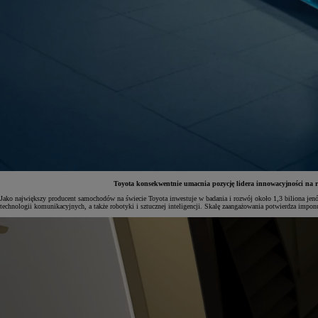
Toyota konsekwentnie umacnia pozycję lidera innowacyjności na r
Jako największy producent samochodów na świecie Toyota inwestuje w badania i rozwój około 1,3 biliona jenó
technologii komunikacyjnych, a także robotyki i sztucznej inteligencji. Skalę zaangażowania potwierdza impo
Od
81 900 zł
Yaris Cross
HYBRID