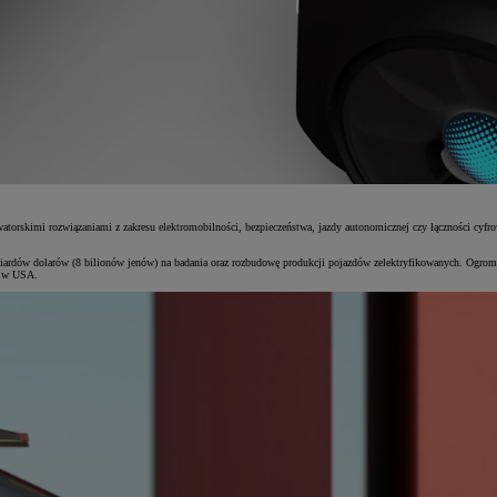
orskimi rozwiązaniami z zakresu elektromobilności, bezpieczeństwa, jazdy autonomicznej czy łączności cyfrowe
iliardów dolarów (8 bilionów jenów) na badania oraz rozbudowę produkcji pojazdów zelektryfikowanych. Ogrom
ów w USA.