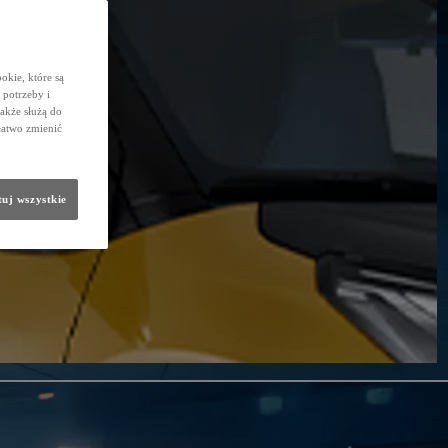
okie, które są
potrzeby i
także służą do
łatwo zmienić
uj wszystkie