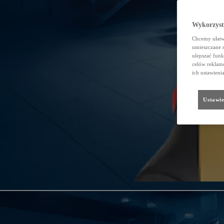
Wykorzystu
Chcemy ułatwi
umieszczane 
ulepszać funk
celów reklamo
ich ustawieni
Ustawie