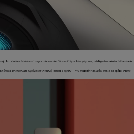
j. Już wkrótce działalność rozpocznie również Woven City – futurystyczne, inteligentne miasto, które stanie
ne środki inwestowane są również w rozwój baterii i ogniw – 746 milionów dolarów trafiło do spółki Prime