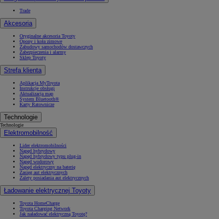
Trade
Akcesoria
Oryginalne akcesoria Toyoty
Opony i koła zimowe
Zabudowy samochodów dostawczych
Zabezpieczenia i alarmy
Sklep Toyoty
Strefa klienta
Aplikacja MyToyota
Instrukcje obsługi
Aktualizacja map
System Bluetooth®
Karty Ratownicze
Technologie
Technologie
Elektromobilność
Lider elektromobilności
Napęd hybrydowy
Napęd hybrydowy typu plug-in
Napęd wodorowy
Napęd elektryczny na baterię
Zasięg aut elektrycznych
Zalety posiadania aut elektrycznych
Ładowanie elektrycznej Toyoty
Toyota HomeCharge
Toyota Charging Network
Jak naładować elektryczną Toyotę?