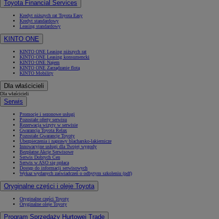
Toyota Financial Services
Kredyt niższych rat Toyota Easy
Kredyt standardowy
Leasing standardowy
KINTO ONE
KINTO ONE Leasing niższych rat
KINTO ONE Leasing konsumencki
KINTO ONE Najem
KINTO ONE Zarządzanie flotą
KINTO Mobility
Dla właścicieli
Dla właścicieli
Serwis
Promocje i sezonowe usługi
Pozostałe oferty serwisu
Rezerwacja wizyty w serwisie
Gwarancja Toyota Relax
Pozostałe Gwarancje Toyoty
Ubezpieczenia i naprawy blacharsko-lakiernicze
Innowacyjne usługi dla Twojej wygody
Bezpłatne Akcje Serwisowe
Serwis Dobrych Cen
Serwis w ASO się opłaca
Dostęp do informacji serwisowych
Wykaz wydanych zaświadczeń o odbytym szkoleniu (pdf)
Oryginalne części i oleje Toyota
Oryginalne części Toyoty
Oryginalne oleje Toyoty
Program Sprzedaży Hurtowej Trade