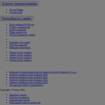
Systemy bezpieczeństwa
Toyota T-Mate
System eCall
Komunikacja z autem
Nowa aplikacja MyToyota
Cyfrowy opiekun auta
Usługi Connected
Płatne subskrypcje
Toyota Connectivity Match
Skontaktuj się z nami
Polityka ciasteczek
Deklaracja dostępności
(Opens in new window)
(Opens in new window)
(Opens in new window)
(Opens in new window)
Informacja o przetwarzaniu danych osobowych Auto Podlasie Sp. z o.o.
Strategia podatkowa Auto Podlasie 2020
Strategia podatkowa Auto Podlasie 2021
Strategia podatkowa Auto Podlasie 2022
Strategia podatkowa Auto Podlasie 2023
Oświadczenie dużego przedsiębiorcy
Copyright © Toyota 2026
Informacje prawne
Polityka prywatności
Udostępnianie danych
Przetwarzanie danych osobowych