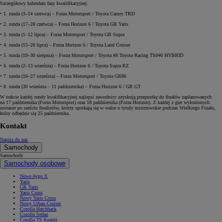
Szczegółowy kalendarz fazy kwalifikacyjnej:
• 1. runda (3–14 czerwca) – Forza Motorsport / Toyota Camry TRD
• 2. runda (17–28 czerwca) – Forza Horizon 6 / Toyota GR Yaris
• 3. runda (1–12 lipca) – Forza Motorsport / Toyota GR Supra
• 4. runda (15–26 lipca) – Forza Horizon 6 / Toyota Land Cruiser
• 5. runda (19–30 sierpnia) – Forza Motorsport / Toyota #8 Toyota Racing TS040 HYBRID
• 6. runda (2–13 września) – Forza Horizon 6 / Toyota Supra RZ
• 7. runda (16–27 września) – Forza Motorsport / Toyota GR86
• 8. runda (30 września – 11 października) – Forza Horizon 6 / GR GT
W trakcie każdej rundy kwalifikacyjnej najlepsi zawodnicy uzyskują przepustkę do finałów zaplanowanych
na 17 października (Forza Motorsport) oraz 18 października (Forza Horizon). Z każdej z gier wyłonionych
zostanie po sześciu finalistów, którzy spotkają się w walce o tytuły mistrzowskie podczas Wielkiego Finału,
który odbędzie się 25 października.
Kontakt
Napisz do nas
Samochody
Samochody
Samochody osobowe
Nowe Aygo X
Yaris
GR Yaris
Yaris Cross
Nowy Yaris Cross
Nowy Urban Cruiser
Corolla Hatchback
Corolla Sedan
Corolla TS Kombi