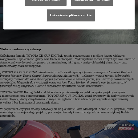
Ustawienia plików cookie
Większe możliwości rywalizacji
Odświeżona formuła TOYOTA GR CUP DIGITAL została przygotowana z myślą o jeszcze większym
zaangażowaniu społeczności graczy oraz fanów motorsportu. Wykorzystanie dwóch różnych tytułów umożliwi
dotarcie zarówno do osób związanych z simracingiem, jak i graczy ceniących bardziej dynamiczny oraz
zróżnicowany charakter rozgrywki.
„TOYOTA GR CUP DIGITAL nieustannie rozwija się dla graczy i fanów motorsportu” – mówi Regional
Product Manager Toyota Central Europe Mateusz Malinowski. – „Chcemy tworzyć format, który będzie
atrakcyjny zarówno dla osób stawiających pierwsze kroki w e-motorsporcie, jak i bardziej doświadczonych
zawodników. Włączenie do rywalizacji nowej odsłony Forza Horizon 6 pozwala nam jeszcze bardziej
poszerzyć zasięg rozgrywek i ułatwić rozpoczęcie rywalizacji nowym uczestnikom”.
TOYOTA GAZOO Racing Polska od lat systematycznie rozwija na polskim rynku projekty związane
z motorsportem oraz e-motorsportem. TOYOTA GR CUP DIGITAL został stworzony dla fanów sportowych
modeli Toyoty, którzy chcą doskonalić swoje umiejętności i brać udział w profesjonalnie organizowanej
rywalizacji bez konieczności opuszczania domu.
W poprzednich edycjach zawody odbywały się na platformie Forza Motorsport. Sezon 2026 przynosi jednak
nowy etap w rozwoju całego projektu, poszerzając formułę i umożliwiając udział jeszcze większej liczbie
uczestników.