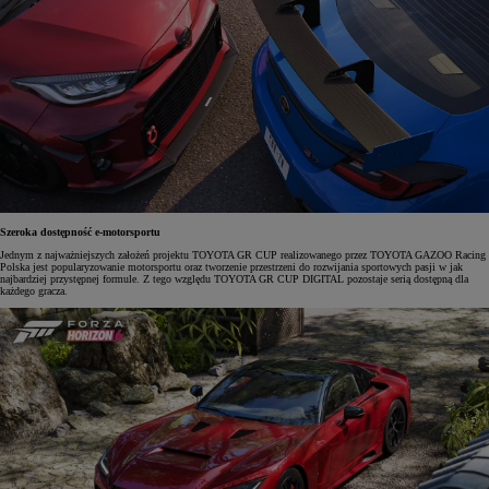
Szeroka dostępność e-motorsportu
Jednym z najważniejszych założeń projektu TOYOTA GR CUP realizowanego przez TOYOTA GAZOO Racing
Polska jest popularyzowanie motorsportu oraz tworzenie przestrzeni do rozwijania sportowych pasji w jak
najbardziej przystępnej formule. Z tego względu TOYOTA GR CUP DIGITAL pozostaje serią dostępną dla
każdego gracza.