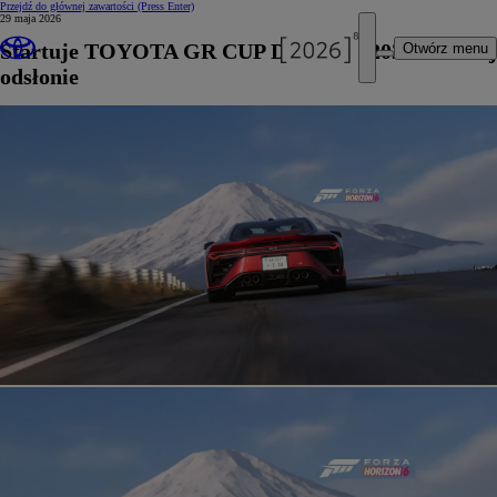
Przejdź do głównej zawartości
(Press Enter)
29 maja 2026
Startuje TOYOTA GR CUP DIGITAL 2026 w nowej
Otwórz menu
odsłonie