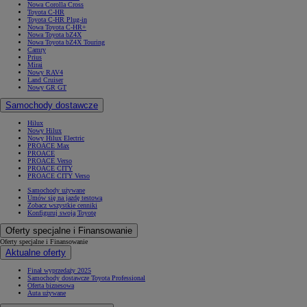
Nowa Corolla Cross
Toyota C-HR
Toyota C-HR Plug-in
Nowa Toyota C-HR+
Nowa Toyota bZ4X
Nowa Toyota bZ4X Touring
Camry
Prius
Mirai
Nowy RAV4
Land Cruiser
Nowy GR GT
Samochody dostawcze
Hilux
Nowy Hilux
Nowy Hilux Electric
PROACE Max
PROACE
PROACE Verso
PROACE CITY
PROACE CITY Verso
Samochody używane
Umów się na jazdę testową
Zobacz wszystkie cenniki
Konfiguruj swoją Toyotę
Oferty specjalne i Finansowanie
Oferty specjalne i Finansowanie
Aktualne oferty
Finał wyprzedaży 2025
Samochody dostawcze Toyota Professional
Oferta biznesowa
Auta używane