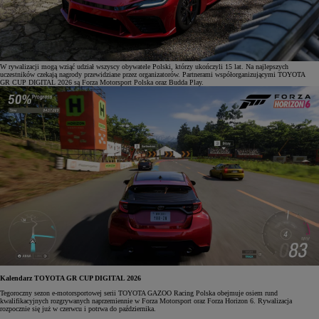
W rywalizacji mogą wziąć udział wszyscy obywatele Polski, którzy ukończyli 15 lat. Na najlepszych
uczestników czekają nagrody przewidziane przez organizatorów. Partnerami współorganizującymi TOYOTA
GR CUP DIGITAL 2026 są Forza Motorsport Polska oraz Budda Play.
Kalendarz TOYOTA GR CUP DIGITAL 2026
Tegoroczny sezon e-motorsportowej serii TOYOTA GAZOO Racing Polska obejmuje osiem rund
kwalifikacyjnych rozgrywanych naprzemiennie w Forza Motorsport oraz Forza Horizon 6. Rywalizacja
rozpocznie się już w czerwcu i potrwa do października.