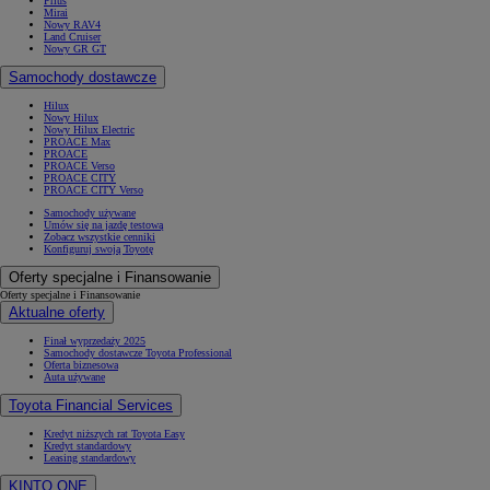
Prius
Mirai
Nowy RAV4
Land Cruiser
Nowy GR GT
Samochody dostawcze
Hilux
Nowy Hilux
Nowy Hilux Electric
PROACE Max
PROACE
PROACE Verso
PROACE CITY
PROACE CITY Verso
Samochody używane
Umów się na jazdę testową
Zobacz wszystkie cenniki
Konfiguruj swoją Toyotę
Oferty specjalne i Finansowanie
Oferty specjalne i Finansowanie
Aktualne oferty
Finał wyprzedaży 2025
Samochody dostawcze Toyota Professional
Oferta biznesowa
Auta używane
Toyota Financial Services
Kredyt niższych rat Toyota Easy
Kredyt standardowy
Leasing standardowy
KINTO ONE