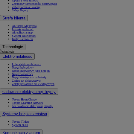
Opony i koła zimowe
Zabudowy samochodów dostawczych
Zabezpieczenia i alarmy
Sklep Toyoty
Strefa klienta
Aplikacja MyToyota
Instrukcje obsługi
Aktualizacja map
System Bluetooth®
Karty Ratownicze
Technologie
Technologie
Elektromobilność
Lider elektromobilności
Napęd hybrydowy
Napęd hybrydowy typu plug-in
Napęd wodorowy
Napęd elektryczny na baterię
Zasięg aut elektrycznych
Zalety posiadania aut elektrycznych
Ładowanie elektrycznej Toyoty
Toyota HomeCharge
Toyota Charging Network
Jak naładować elektryczną Toyotę?
Systemy bezpieczeństwa
Toyota T-Mate
System eCall
Komunikacja z autem