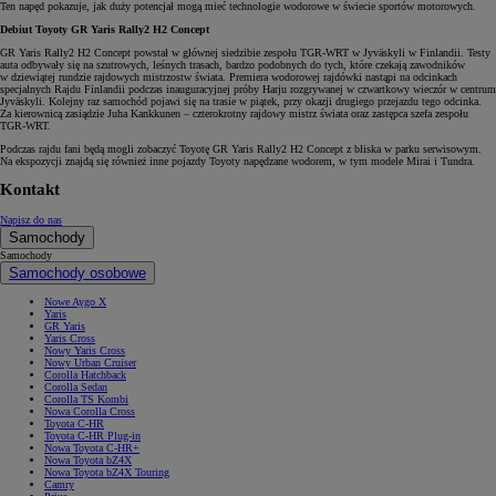
Ten napęd pokazuje, jak duży potencjał mogą mieć technologie wodorowe w świecie sportów motorowych.
Debiut Toyoty GR Yaris Rally2 H2 Concept
GR Yaris Rally2 H2 Concept powstał w głównej siedzibie zespołu TGR-WRT w Jyväskyli w Finlandii. Testy
auta odbywały się na szutrowych, leśnych trasach, bardzo podobnych do tych, które czekają zawodników
w dziewiątej rundzie rajdowych mistrzostw świata. Premiera wodorowej rajdówki nastąpi na odcinkach
specjalnych Rajdu Finlandii podczas inauguracyjnej próby Harju rozgrywanej w czwartkowy wieczór w centrum
Jyväskyli. Kolejny raz samochód pojawi się na trasie w piątek, przy okazji drugiego przejazdu tego odcinka.
Za kierownicą zasiądzie Juha Kankkunen – czterokrotny rajdowy mistrz świata oraz zastępca szefa zespołu
TGR-WRT.
Podczas rajdu fani będą mogli zobaczyć Toyotę GR Yaris Rally2 H2 Concept z bliska w parku serwisowym.
Na ekspozycji znajdą się również inne pojazdy Toyoty napędzane wodorem, w tym modele Mirai i Tundra.
Kontakt
Napisz do nas
Samochody
Samochody
Samochody osobowe
Nowe Aygo X
Yaris
GR Yaris
Yaris Cross
Nowy Yaris Cross
Nowy Urban Cruiser
Corolla Hatchback
Corolla Sedan
Corolla TS Kombi
Nowa Corolla Cross
Toyota C-HR
Toyota C-HR Plug-in
Nowa Toyota C-HR+
Nowa Toyota bZ4X
Nowa Toyota bZ4X Touring
Camry