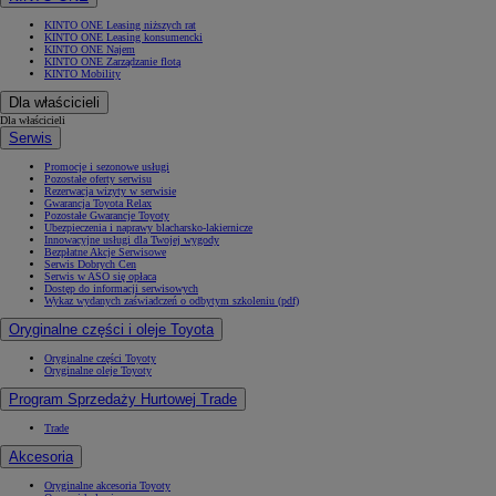
KINTO ONE Leasing niższych rat
KINTO ONE Leasing konsumencki
KINTO ONE Najem
KINTO ONE Zarządzanie flotą
KINTO Mobility
Dla właścicieli
Dla właścicieli
Serwis
Promocje i sezonowe usługi
Pozostałe oferty serwisu
Rezerwacja wizyty w serwisie
Gwarancja Toyota Relax
Pozostałe Gwarancje Toyoty
Ubezpieczenia i naprawy blacharsko-lakiernicze
Innowacyjne usługi dla Twojej wygody
Bezpłatne Akcje Serwisowe
Serwis Dobrych Cen
Serwis w ASO się opłaca
Dostęp do informacji serwisowych
Wykaz wydanych zaświadczeń o odbytym szkoleniu (pdf)
Oryginalne części i oleje Toyota
Oryginalne części Toyoty
Oryginalne oleje Toyoty
Program Sprzedaży Hurtowej Trade
Trade
Akcesoria
Oryginalne akcesoria Toyoty