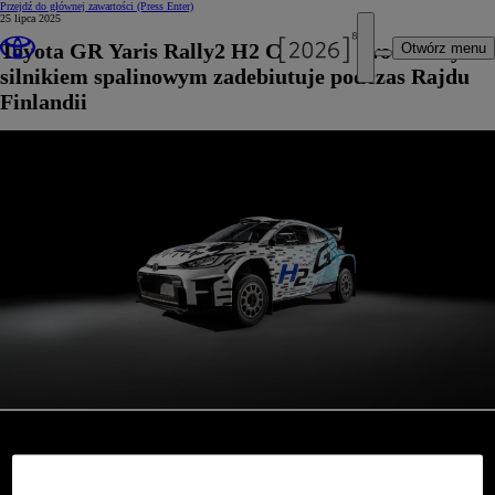
Przejdź do głównej zawartości
(Press Enter)
25 lipca 2025
Toyota GR Yaris Rally2 H2 Concept z wodorowym
Otwórz menu
silnikiem spalinowym zadebiutuje podczas Rajdu
Finlandii