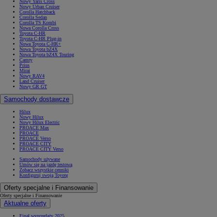
Nowy Yaris Cross
Nowy Urban Cruiser
Corolla Hatchback
Corolla Sedan
Corolla TS Kombi
Nowa Corolla Cross
Toyota C-HR
Toyota C-HR Plug-in
Nowa Toyota C-HR+
Nowa Toyota bZ4X
Nowa Toyota bZ4X Touring
Camry
Prius
Mirai
Nowy RAV4
Land Cruiser
Nowy GR GT
Samochody dostawcze
Hilux
Nowy Hilux
Nowy Hilux Electric
PROACE Max
PROACE
PROACE Verso
PROACE CITY
PROACE CITY Verso
Samochody używane
Umów się na jazdę testową
Zobacz wszystkie cenniki
Konfiguruj swoją Toyotę
Oferty specjalne i Finansowanie
Oferty specjalne i Finansowanie
Aktualne oferty
Finał wyprzedaży 2025