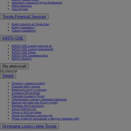
Samochody dostawcze Toyota Professional
Oferta biznesowa
Auta używane
Toyota Financial Services
Kredyt niższych rat Toyota Easy
Kredyt standardowy
Leasing standardowy
KINTO ONE
KINTO ONE Leasing niższych rat
KINTO ONE Leasing konsumencki
KINTO ONE Najem
KINTO ONE Zarządzanie flotą
KINTO Mobility
Dla właścicieli
Dla właścicieli
Serwis
Promocje i sezonowe usługi
Pozostałe oferty serwisu
Rezerwacja wizyty w serwisie
Gwarancja Toyota Relax
Pozostałe Gwarancje Toyoty
Ubezpieczenia i naprawy blacharsko-lakiernicze
Innowacyjne usługi dla Twojej wygody
Bezpłatne Akcje Serwisowe
Serwis Dobrych Cen
Serwis w ASO się opłaca
Dostęp do informacji serwisowych
Wykaz wydanych zaświadczeń o odbytym szkoleniu (pdf)
Oryginalne części i oleje Toyota