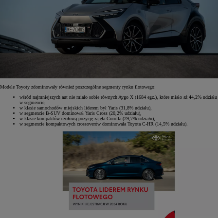
Modele Toyoty zdominowały również poszczególne segmenty rynku flotowego:
wśród najmniejszych aut nie miało sobie równych Aygo X (1684 egz.), które miało aż 44,2% udziału
w segmencie,
w klasie samochodów miejskich liderem był Yaris (31,8% udziału),
w segmencie B-SUV dominował Yaris Cross (20,2% udziału),
w klasie kompaktów czołową pozycję zajęła Corolla (29,7% udziału),
w segmencie kompaktowych crossoverów dominowała Toyota C-HR (14,5% udziału).