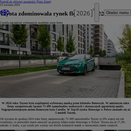
Przejdź do głównej zawartości
(Press Enter)
13 stycznia 2024
Toyota zdominowała rynek flotowy w 2024 roku
Otwórz menu
Corolla najczęściej wybieranym modelem przez firmy
W 2024 roku Toyota była najchętniej wybieraną marką przez klientów flotowych. W minionym roku
firmy zarejestrowały łącznie 75 499 samochodów osobowych i dostawczych japońskiej marki.
Najpopularniejszym autem firmowym była Corolla. W Top10 rynku flotowego w Polsce znalazło się aż
5 modeli Toyoty.
Od stycznia do grudnia 2024 roku firmy zarejestrowały 75 499 samochodów Toyoty (o 8% więcej niż rok
wcześniej), co pozwoliło marce umocnić na pozycji lidera rynku flotowego w Polsce. Toyota ma aż 17,3%
udziału w rynku, a jej wynik jest wyższy niż dwóch kolejnych marek w zestawieniu razem wziętych.