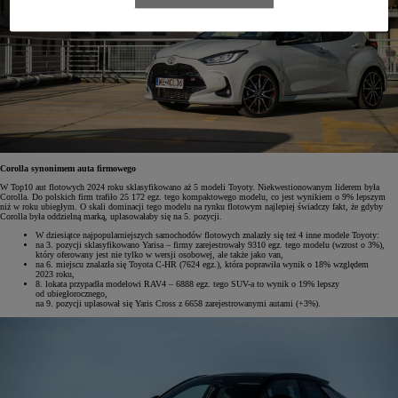
Corolla synonimem auta firmowego
W Top10 aut flotowych 2024 roku sklasyfikowano aż 5 modeli Toyoty. Niekwestionowanym liderem była
Corolla. Do polskich firm trafiło 25 172 egz. tego kompaktowego modelu, co jest wynikiem o 9% lepszym
niż w roku ubiegłym. O skali dominacji tego modelu na rynku flotowym najlepiej świadczy fakt, że gdyby
Corolla była oddzielną marką, uplasowałaby się na 5. pozycji.
W dziesiątce najpopularniejszych samochodów flotowych znalazły się też 4 inne modele Toyoty:
na 3. pozycji sklasyfikowano Yarisa – firmy zarejestrowały 9310 egz. tego modelu (wzrost o 3%),
który oferowany jest nie tylko w wersji osobowej, ale także jako van,
na 6. miejscu znalazła się Toyota C-HR (7624 egz.), która poprawiła wynik o 18% względem
2023 roku,
8. lokata przypadła modelowi RAV4 – 6888 egz. tego SUV-a to wynik o 19% lepszy
od ubiegłorocznego,
na 9. pozycji uplasował się Yaris Cross z 6658 zarejestrowanymi autami (+3%).