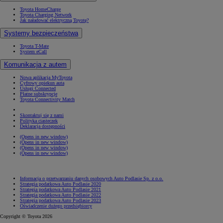
Toyota HomeCharge
Toyota Charging Network
Jak naładować elektryczną Toyotę?
Systemy bezpieczeństwa
Toyota T-Mate
System eCall
Komunikacja z autem
Nowa aplikacja MyToyota
Cyfrowy opiekun auta
Usługi Connected
Płatne subskrypcje
Toyota Connectivity Match
Skontaktuj się z nami
Polityka ciasteczek
Deklaracja dostępności
(Opens in new window)
(Opens in new window)
(Opens in new window)
(Opens in new window)
Informacja o przetwarzaniu danych osobowych Auto Podlasie Sp. z o.o.
Strategia podatkowa Auto Podlasie 2020
Strategia podatkowa Auto Podlasie 2021
Strategia podatkowa Auto Podlasie 2022
Strategia podatkowa Auto Podlasie 2023
Oświadczenie dużego przedsiębiorcy
Copyright © Toyota 2026