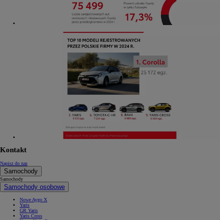
Kontakt
Napisz do nas
Samochody
Samochody
Samochody osobowe
Nowe Aygo X
Yaris
GR Yaris
Yaris Cross