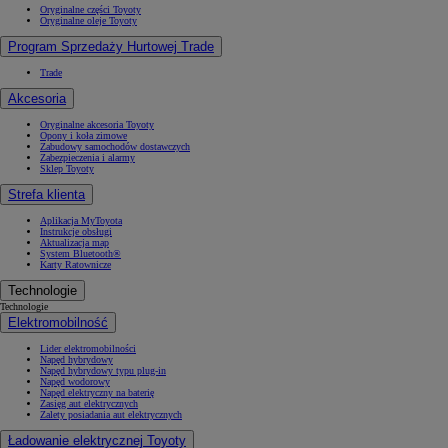
Oryginalne części Toyoty
Oryginalne oleje Toyoty
Program Sprzedaży Hurtowej Trade
Trade
Akcesoria
Oryginalne akcesoria Toyoty
Opony i koła zimowe
Zabudowy samochodów dostawczych
Zabezpieczenia i alarmy
Sklep Toyoty
Strefa klienta
Aplikacja MyToyota
Instrukcje obsługi
Aktualizacja map
System Bluetooth®
Karty Ratownicze
Technologie
Technologie
Elektromobilność
Lider elektromobilności
Napęd hybrydowy
Napęd hybrydowy typu plug-in
Napęd wodorowy
Napęd elektryczny na baterię
Zasięg aut elektrycznych
Zalety posiadania aut elektrycznych
Ładowanie elektrycznej Toyoty