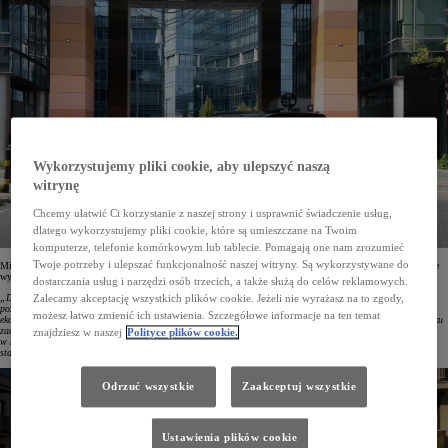
Wykorzystujemy pliki cookie, aby ulepszyć naszą
witrynę
Chcemy ułatwić Ci korzystanie z naszej strony i usprawnić świadczenie usług,
dlatego wykorzystujemy pliki cookie, które są umieszczane na Twoim
komputerze, telefonie komórkowym lub tablecie. Pomagają one nam zrozumieć
Twoje potrzeby i ulepszać funkcjonalność naszej witryny. Są wykorzystywane do
Mirosław Sochacki, Corporate Sales Senior Manager w Toyota Central Europe, podsumowując ubiegłoroczne
wyniki, podkreślił:
dostarczania usług i narzędzi osób trzecich, a także służą do celów reklamowych.
„Dzięki zaufaniu naszych klientów kolejny rok kończymy na pozycji lidera rynku flotowego, a Corolla
Zalecamy akceptację wszystkich plików cookie. Jeżeli nie wyrażasz na to zgody,
pozostaje najczęstszym wyborem polskich firm. 2024 rok był czasem jeszcze lepszej i szerszej gamy
możesz łatwo zmienić ich ustawienia. Szczegółowe informacje na ten temat
ekonomicznych, niskoemisyjnych i niezawodnych aut z piątą generacją hybrydy oraz hybryd plug-in. Na rynku
zadebiutowały nowe odsłony Land Cruisera oraz Camry, a PROACE MAX wzmocnił naszą obecność
znajdziesz w naszej
Polityce plików cookie.
w kategorii aut dostawczych. Nieustannie uważnie analizujemy otoczenie biznesowe i dokładamy wszelkich
starań, by oferować naszym partnerom rozwiązania dostosowane do potrzeb ich działalności”.
Odrzuć wszystkie
Zaakceptuj wszystkie
Ustawienia plików cookie