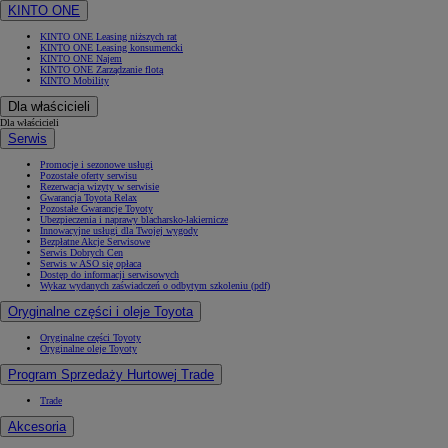
KINTO ONE
KINTO ONE Leasing niższych rat
KINTO ONE Leasing konsumencki
KINTO ONE Najem
KINTO ONE Zarządzanie flotą
KINTO Mobility
Dla właścicieli
Dla właścicieli
Serwis
Promocje i sezonowe usługi
Pozostałe oferty serwisu
Rezerwacja wizyty w serwisie
Gwarancja Toyota Relax
Pozostałe Gwarancje Toyoty
Ubezpieczenia i naprawy blacharsko-lakiernicze
Innowacyjne usługi dla Twojej wygody
Bezpłatne Akcje Serwisowe
Serwis Dobrych Cen
Serwis w ASO się opłaca
Dostęp do informacji serwisowych
Wykaz wydanych zaświadczeń o odbytym szkoleniu (pdf)
Oryginalne części i oleje Toyota
Oryginalne części Toyoty
Oryginalne oleje Toyoty
Program Sprzedaży Hurtowej Trade
Trade
Akcesoria