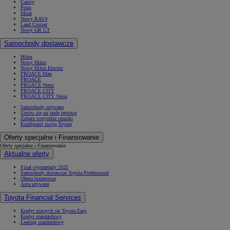
Camry
Prius
Mirai
Nowy RAV4
Land Cruiser
Nowy GR GT
Samochody dostawcze
Hilux
Nowy Hilux
Nowy Hilux Electric
PROACE Max
PROACE
PROACE Verso
PROACE CITY
PROACE CITY Verso
Samochody używane
Umów się na jazdę testową
Zobacz wszystkie cenniki
Konfiguruj swoją Toyotę
Oferty specjalne i Finansowanie
Oferty specjalne i Finansowanie
Aktualne oferty
Finał wyprzedaży 2025
Samochody dostawcze Toyota Professional
Oferta biznesowa
Auta używane
Toyota Financial Services
Kredyt niższych rat Toyota Easy
Kredyt standardowy
Leasing standardowy