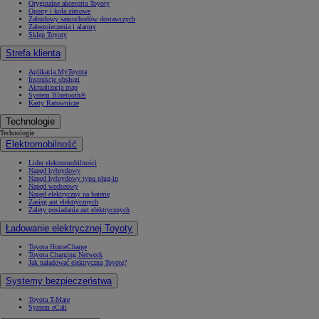
Oryginalne akcesoria Toyoty
Opony i koła zimowe
Zabudowy samochodów dostawczych
Zabezpieczenia i alarmy
Sklep Toyoty
Strefa klienta
Aplikacja MyToyota
Instrukcje obsługi
Aktualizacja map
System Bluetooth®
Karty Ratownicze
Technologie
Technologie
Elektromobilność
Lider elektromobilności
Napęd hybrydowy
Napęd hybrydowy typu plug-in
Napęd wodorowy
Napęd elektryczny na baterię
Zasięg aut elektrycznych
Zalety posiadania aut elektrycznych
Ładowanie elektrycznej Toyoty
Toyota HomeCharge
Toyota Charging Network
Jak naładować elektryczną Toyotę?
Systemy bezpieczeństwa
Toyota T-Mate
System eCall