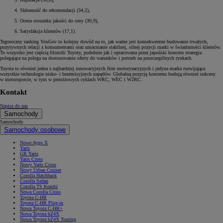
Skłonność do rekomendacji (34,2),
Ocena stosunku jakości do ceny (30,9),
Satysfakcja klientów (17,1).
Tegoroczny ranking YouGov to kolejny dowód na to, jak ważne jest konsekwentne budowanie trwałych,
pozytywnych relacji z konsumentami oraz umacnianie stabilnej, silnej pozycji marki w świadomości klientów.
To wszystko jest częścią filozofii Toyoty, podobnie jak i opracowana przez japoński koncern strategia
polegająca na polega na dostosowaniu oferty do warunków i potrzeb na poszczególnych rynkach.
Toyota to również jedna z najbardziej innowacyjnych firm motoryzacyjnych i jedyna marka rozwijająca
wszystkie technologie nisko- i bezemisyjnych napędów. Globalną pozycję koncernu budują również sukcesy
w motorsporcie, w tym w prestiżowych cyklach WRC, WEC i W2RC.
Kontakt
Napisz do nas
Samochody
Samochody
Samochody osobowe
Nowe Aygo X
Yaris
GR Yaris
Yaris Cross
Nowy Yaris Cross
Nowy Urban Cruiser
Corolla Hatchback
Corolla Sedan
Corolla TS Kombi
Nowa Corolla Cross
Toyota C-HR
Toyota C-HR Plug-in
Nowa Toyota C-HR+
Nowa Toyota bZ4X
Nowa Toyota bZ4X Touring