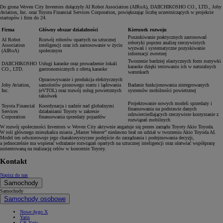
Do grona Woven City Inventors dołączyły AI Robot Association (AIRoA), DAIICHIKOSHO CO., LTD., Joby
Aviation, Inc. oraz Toyota Financial Services Corporation, powiększając liczbę uczestniczących w projekcie
startupów i firm do 24.
Firma
Główny obszar działalności
Kierunek rozwoju
Poszukiwanie praktycznych zastosowań
AI Robot
Rozwój robotów opartych na sztucznej
robotyki poprzez analizę rzeczywistych
Association
inteligencji oraz ich zastosowanie w życiu
wyzwań i systematyczne pozyskiwanie
(AIRoA)
społecznym
informacji zwrotnej
Tworzenie bardziej elastycznych form rozrywki
DAIICHIKOSHO
Usługi karaoke oraz prowadzenie lokali
karaoke dzięki testowaniu ich w naturalnych
CO., LTD.
gastronomicznych z ofertą karaoke
warunkach
Opracowywanie i produkcja elektrycznych
Joby Aviation,
samolotów pionowego startu i lądowania
Badanie funkcjonowania zintegrowanych
Inc.
(eVTOL) oraz rozwój usług powietrznych
systemów mobilności powietrznej
taksówek
Projektowanie nowych modeli sprzedaży i
Toyota Financial
Koordynacja i nadzór nad globalnymi
finansowania na podstawie danych
Services
działaniami Toyoty w zakresie
odzwierciedlających rzeczywiste korzystanie z
Corporation
finansowania sprzedaży pojazdów
rozwiązań mobilnych
W rozwój społeczności Inventors w Woven City aktywnie angażuje się prezes zarządu Toyoty Akio Toyoda.
W roli głównego mieszkańca miasta „Master Weaver” niedawno brał on udział w tworzeniu Akio Toyoda AI.
Model ten odwzorowuje jego charakterystyczne podejście do zarządzania i podejmowania decyzji,
a jednocześnie ma wspierać wdrażanie rozwiązań opartych na sztucznej inteligencji oraz ułatwiać współpracę
zorientowaną na realizację celów w koncernie Toyoty.
Kontakt
Napisz do nas
Samochody
Samochody
Samochody osobowe
Nowe Aygo X
Yaris
GR Yaris