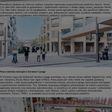
Prawidłowe działanie tej cyfrowej struktury miejskiej zapewniają wyspecjalizowane platformy danych. Woven
City Infra Hub odpowiada za gromadzenie i ujednolicanie informacji z obrębu całego miasta, natomiast Woven
City Data Fabric zajmuje się ich zarządzaniem. System został zaprojektowany tak, aby umożliwić efektywne
wykorzystanie danych i ich swobodny przepływ przy jednoczesnym zachowaniu wysokich standardów ochrony
prywatności oraz uwzględnieniu indywidualnych preferencji użytkowników.
Nowe centrum rozwojowe Inventor Garage
W kwietniu rozpoczął działalność Inventor Garage mieszczący się w dawnej tłoczni zakładu Higashi-Fuji, który
jest własnością Toyota Motor East Japan (TMEJ). Przez ponad pół wieku obiekt ten wspierał produkcję
samochodów, a dziś został przekształcony w nowoczesne centrum rozwojowe łączące innowacyjne rozwiązania
z przemysłowym dziedzictwem. Tzw. Inventors dysponują rozległymi przestrzeniami do budowy prototypów,
zapleczem testowym oraz miejscami zakwaterowania, co umożliwia im pełne skupienie na pracy i jednocześnie
sprzyja bliskiej współpracy z mieszkańcami, czyli Weavers. Całość wspiera wieloletnie doświadczenie
inżynierów Toyoty i TMEJ, co przekłada się na wysoki poziom realizowanych projektów.