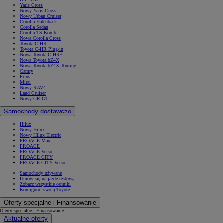
Yaris Cross
Nowy Yaris Cross
Nowy Urban Cruiser
Corolla Hatchback
Corolla Sedan
Corolla TS Kombi
Nowa Corolla Cross
Toyota C-HR
Toyota C-HR Plug-in
Nowa Toyota C-HR+
Nowa Toyota bZ4X
Nowa Toyota bZ4X Touring
Camry
Prius
Mirai
Nowy RAV4
Land Cruiser
Nowy GR GT
Samochody dostawcze
Hilux
Nowy Hilux
Nowy Hilux Electric
PROACE Max
PROACE
PROACE Verso
PROACE CITY
PROACE CITY Verso
Samochody używane
Umów się na jazdę testową
Zobacz wszystkie cenniki
Konfiguruj swoją Toyotę
Oferty specjalne i Finansowanie
Oferty specjalne i Finansowanie
Aktualne oferty