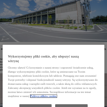
Toyota Motor Corporation wraz z Woven by Toyota przedstawiły rozwiązania technologiczne, które
mają na celu przyspieszenie rozwoju innowacji zgodnie z filozofią Kakezan realizowaną w Woven City.
Uruchomiono również Inventor Garage – ośrodek rozwojowy wspierający powstawanie nowych
koncepcji w dziedzinie mobilności. Do inicjatywy dołączyły ponadto cztery kolejne firmy.
Wykorzystujemy pliki cookie, aby ulepszyć naszą
Woven City zaczęło funkcjonować we wrześniu 2025 roku, kiedy pojawili się pierwsi mieszkańcy. W myśl
witrynę
koncepcji Kakezan (jap. multiplikacja) Toyota razem z uczestniczącymi w projekcie firmami oraz startupami
współtworzy nowe produkty i usługi, a samo Woven City pełni rolę miejsca testowania innowacji
wykraczających poza obszar mobilności. Na terenie miasta sprawdzane są kolejne technologie, a liczba
Chcemy ułatwić Ci korzystanie z naszej strony i usprawnić świadczenie usług,
partnerów systematycznie się zwiększa i obejmuje już 24 organizacje.
dlatego wykorzystujemy pliki cookie, które są umieszczane na Twoim
komputerze, telefonie komórkowym lub tablecie. Pomagają one nam zrozumieć
Twoje potrzeby i ulepszać funkcjonalność naszej witryny. Są wykorzystywane do
dostarczania usług i narzędzi osób trzecich, a także służą do celów reklamowych.
Zalecamy akceptację wszystkich plików cookie. Jeżeli nie wyrażasz na to zgody,
możesz łatwo zmienić ich ustawienia. Szczegółowe informacje na ten temat
znajdziesz w naszej
Polityce plików cookie.