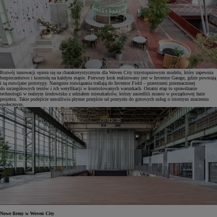
Rozwój innowacji opiera się na charakterystycznym dla Woven City trzystopniowym modelu, który zapewnia
bezpieczeństwo i kontrolę na każdym etapie. Pierwszy krok realizowany jest w Inventor Garage, gdzie powstają
i są rozwijane prototypy. Następnie rozwiązania trafiają do Inventor Field – przestrzeni przeznaczonej
do szczegółowych testów i ich weryfikacji w kontrolowanych warunkach. Ostatni etap to sprawdzanie
technologii w realnym środowisku z udziałem mieszkańców, którzy zasiedlili miasto w początkowej fazie
projektu. Takie podejście umożliwia płynne przejście od pomysłu do gotowych usług o istotnym znaczeniu
społecznym.
Nowe firmy w Woven City