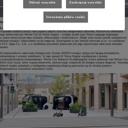
Odrzuć wszystkie
Zaakceptuj wszystkie
Ustawienia plików cookie
Woven City z technologiami AI
Podstawę technologiczną Woven City stanowią zaawansowane modele sztucznej inteligencji, których rolą jest
wspieranie ludzkiej intuicji oraz poprawa jakości życia bez zastępowania człowieka. Kluczowym elementem
tego środowiska jest Woven City AI Vision Engine – wiodący model typu Vision Language analizujący
w czasie rzeczywistym dane wizualne, behawioralne i środowiskowe. Dzięki temu miasto potrafi interpretować
złożone sytuacje i odpowiednio na nie reagować. Rozwiązanie to jest obecnie testowane m.in. we współpracy
z UCC Japan Co., Ltd., a w niedalekiej przyszłości planowane jest jego zastosowanie także poza obszarem
miasta.
Za bezpieczeństwo odpowiada Zintegrowany System ANZEN tworzący spójną sieć łączącą mieszkańców,
infrastrukturę i systemy mobilności. W jego ramach AI Vision Engine współpracuje z dwoma
wyspecjalizowanymi komponentami: Woven City Behavior AI analizującym wzorce zachowań oraz Woven City
Drive Sync Assist, który wspiera kierowców, dostosowując wskazówki do bieżącej sytuacji drogowej. Wymiana
danych między pojazdami a inteligentną sygnalizacją drogową przyczynia się do istotnej poprawy
bezpieczeństwa wszystkich uczestników ruchu.