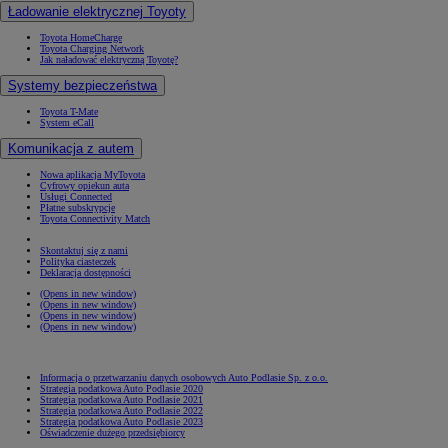
Ładowanie elektrycznej Toyoty
Toyota HomeCharge
Toyota Charging Network
Jak naładować elektryczną Toyotę?
Systemy bezpieczeństwa
Toyota T-Mate
System eCall
Komunikacja z autem
Nowa aplikacja MyToyota
Cyfrowy opiekun auta
Usługi Connected
Płatne subskrypcje
Toyota Connectivity Match
Skontaktuj się z nami
Polityka ciasteczek
Deklaracja dostępności
(Opens in new window)
(Opens in new window)
(Opens in new window)
(Opens in new window)
Informacja o przetwarzaniu danych osobowych Auto Podlasie Sp. z o.o.
Strategia podatkowa Auto Podlasie 2020
Strategia podatkowa Auto Podlasie 2021
Strategia podatkowa Auto Podlasie 2022
Strategia podatkowa Auto Podlasie 2023
Oświadczenie dużego przedsiębiorcy