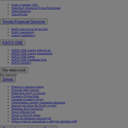
Finał wyprzedaży 2025
Samochody dostawcze Toyota Professional
Oferta biznesowa
Auta używane
Toyota Financial Services
Kredyt niższych rat Toyota Easy
Kredyt standardowy
Leasing standardowy
KINTO ONE
KINTO ONE Leasing niższych rat
KINTO ONE Leasing konsumencki
KINTO ONE Najem
KINTO ONE Zarządzanie flotą
KINTO Mobility
Dla właścicieli
Dla właścicieli
Serwis
Promocje i sezonowe usługi
Pozostałe oferty serwisu
Rezerwacja wizyty w serwisie
Gwarancja Toyota Relax
Pozostałe Gwarancje Toyoty
Ubezpieczenia i naprawy blacharsko-lakiernicze
Innowacyjne usługi dla Twojej wygody
Bezpłatne Akcje Serwisowe
Serwis Dobrych Cen
Serwis w ASO się opłaca
Dostęp do informacji serwisowych
Wykaz wydanych zaświadczeń o odbytym szkoleniu (pdf)