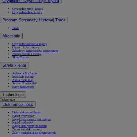
Oryginalne części i oleje Toyota
Oryginalne części Toyoty
Oryginalne oleje Toyoty
Program Sprzedaży Hurtowej Trade
Trade
Akcesoria
Oryginalne akcesoria Toyoty
Opony i koła zimowe
Zabudowy samochodów dostawczych
Zabezpieczenia i alarmy
Sklep Toyoty
Strefa klienta
Aplikacja MyToyota
Instrukcje obsługi
Aktualizacja map
System Bluetooth®
Karty Ratownicze
Technologie
Technologie
Elektromobilność
Lider elektromobilności
Napęd hybrydowy
Napęd hybrydowy typu plug-in
Napęd wodorowy
Napęd elektryczny na baterię
Zasięg aut elektrycznych
Zalety posiadania aut elektrycznych