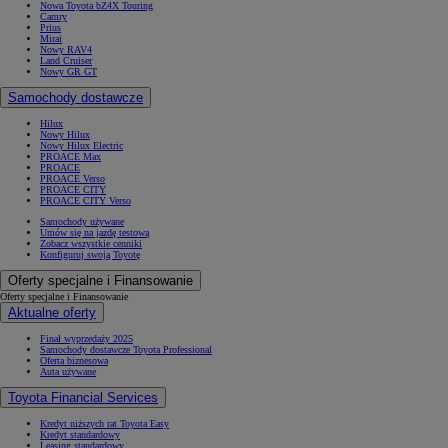
Nowa Toyota bZ4X Touring
Camry
Prius
Mirai
Nowy RAV4
Land Cruiser
Nowy GR GT
Samochody dostawcze
Hilux
Nowy Hilux
Nowy Hilux Electric
PROACE Max
PROACE
PROACE Verso
PROACE CITY
PROACE CITY Verso
Samochody używane
Umów się na jazdę testową
Zobacz wszystkie cenniki
Konfiguruj swoją Toyotę
Oferty specjalne i Finansowanie
Oferty specjalne i Finansowanie
Aktualne oferty
Finał wyprzedaży 2025
Samochody dostawcze Toyota Professional
Oferta biznesowa
Auta używane
Toyota Financial Services
Kredyt niższych rat Toyota Easy
Kredyt standardowy
Leasing standardowy