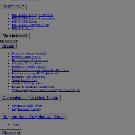
KINTO ONE
KINTO ONE Leasing niższych rat
KINTO ONE Leasing konsumencki
KINTO ONE Najem
KINTO ONE Zarządzanie flotą
KINTO Mobility
Dla właścicieli
Dla właścicieli
Serwis
Promocje i sezonowe usługi
Pozostałe oferty serwisu
Rezerwacja wizyty w serwisie
Gwarancja Toyota Relax
Pozostałe Gwarancje Toyoty
Ubezpieczenia i naprawy blacharsko-lakiernicze
Innowacyjne usługi dla Twojej wygody
Bezpłatne Akcje Serwisowe
Serwis Dobrych Cen
Serwis w ASO się opłaca
Dostęp do informacji serwisowych
Wykaz wydanych zaświadczeń o odbytym szkoleniu (pdf)
Oryginalne części i oleje Toyota
Oryginalne części Toyoty
Oryginalne oleje Toyoty
Program Sprzedaży Hurtowej Trade
Trade
Akcesoria