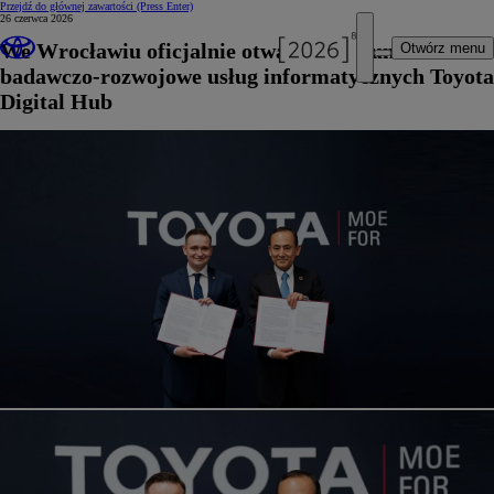
Przejdź do głównej zawartości
(Press Enter)
26 czerwca 2026
We Wrocławiu oficjalnie otwarto centrum
Otwórz menu
badawczo-rozwojowe usług informatycznych Toyota
Digital Hub