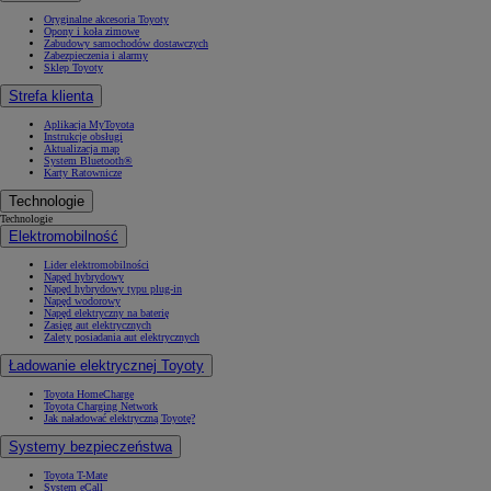
Oryginalne akcesoria Toyoty
Opony i koła zimowe
Zabudowy samochodów dostawczych
Zabezpieczenia i alarmy
Sklep Toyoty
Strefa klienta
Aplikacja MyToyota
Instrukcje obsługi
Aktualizacja map
System Bluetooth®
Karty Ratownicze
Technologie
Technologie
Elektromobilność
Lider elektromobilności
Napęd hybrydowy
Napęd hybrydowy typu plug-in
Napęd wodorowy
Napęd elektryczny na baterię
Zasięg aut elektrycznych
Zalety posiadania aut elektrycznych
Ładowanie elektrycznej Toyoty
Toyota HomeCharge
Toyota Charging Network
Jak naładować elektryczną Toyotę?
Systemy bezpieczeństwa
Toyota T-Mate
System eCall