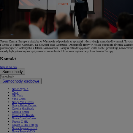
Toyota Central Europe z siedzibą w Warszawie odpowiada za sprzedaż i dystrybucję samochodów marek Toyota
i Lexus w Polsce, Czechach, na Słowacji oraz Węgrzech. Działalność firmy w Polsce obejmuje również zakłady
produkcyjne w Wałbrzychu i Jelczu-Laskowicach. Fabryki zatrudniają około 2900 osób i produkują nowoczesne
napędy hybrydowe wykorzystywane w samochodach koncernu wytwarzanych na terenie Europy.
Kontakt
Napisz do nas
Samochody
Samochody
Samochody osobowe
Nowe Aygo X
Yaris
GR Yaris
Yaris Cross
Nowy Yaris Cross
Nowy Urban Cruiser
Corolla Hatchback
Corolla Sedan
Corolla TS Kombi
Nowa Corolla Cross
Toyota C-HR
Toyota C-HR Plug-in
Nowa Toyota C-HR+
Nowa Toyota bZ4X