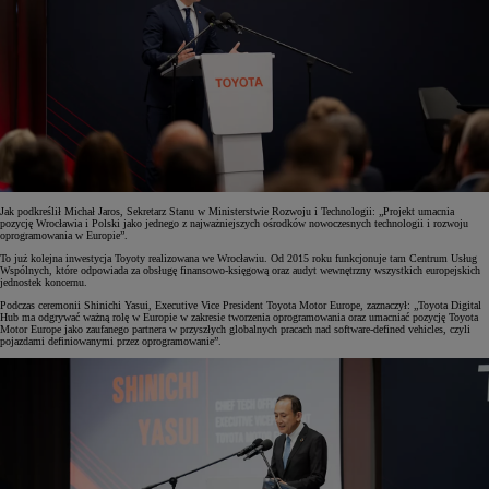
Jak podkreślił Michał Jaros, Sekretarz Stanu w Ministerstwie Rozwoju i Technologii: „Projekt umacnia
pozycję Wrocławia i Polski jako jednego z najważniejszych ośrodków nowoczesnych technologii i rozwoju
oprogramowania w Europie”.
To już kolejna inwestycja Toyoty realizowana we Wrocławiu. Od 2015 roku funkcjonuje tam Centrum Usług
Wspólnych, które odpowiada za obsługę finansowo-księgową oraz audyt wewnętrzny wszystkich europejskich
jednostek koncernu.
Podczas ceremonii Shinichi Yasui, Executive Vice President Toyota Motor Europe, zaznaczył: „Toyota Digital
Hub ma odgrywać ważną rolę w Europie w zakresie tworzenia oprogramowania oraz umacniać pozycję Toyota
Motor Europe jako zaufanego partnera w przyszłych globalnych pracach nad software-defined vehicles, czyli
pojazdami definiowanymi przez oprogramowanie”.