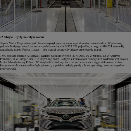
72 fabryki Toyoty na całym świecie
Toyota Motor Corporation jest obecnie największym na świecie producentem samochodów. W pierwszej
połowie bieżącego roku koncern wyprodukował łącznie 5 523 039 pojazdów, z czego 4 918 024 stanowiły
samochody marek Toyota i Lexus – oba wyniki ustanowiły historyczne rekordy marki.
TMC posiada obecnie 72 fabryki i zakłady na całym świecie: 27 w Azji, 16 w Japonii, 13 w Ameryce
Północnej, 8 w Europie oraz 7 w innych regionach. Jednym z kluczowych europejskich zakładów jest Toyota
Motor Manufacturing Poland. W fabrykach w Wałbrzychu i Jelczu-Laskowicach są produkowane istotne
komponenty do samochodów hybrydowych, a polskie zakłady pełnią rolę europejskiego centrum napędów
hybrydowych.