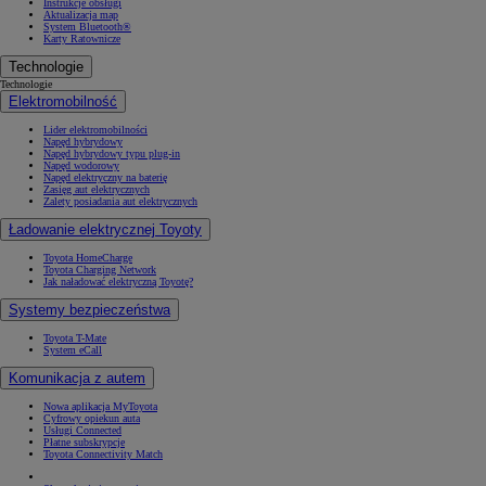
Instrukcje obsługi
Aktualizacja map
System Bluetooth®
Karty Ratownicze
Technologie
Technologie
Elektromobilność
Lider elektromobilności
Napęd hybrydowy
Napęd hybrydowy typu plug-in
Napęd wodorowy
Napęd elektryczny na baterię
Zasięg aut elektrycznych
Zalety posiadania aut elektrycznych
Ładowanie elektrycznej Toyoty
Toyota HomeCharge
Toyota Charging Network
Jak naładować elektryczną Toyotę?
Systemy bezpieczeństwa
Toyota T-Mate
System eCall
Komunikacja z autem
Nowa aplikacja MyToyota
Cyfrowy opiekun auta
Usługi Connected
Płatne subskrypcje
Toyota Connectivity Match