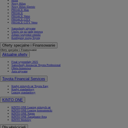
Hilux
Nowy Hilux
Nowy Hilux Electric
PROACE Max
PROACE
PROACE Verso
PROACE CITY
PROACE CITY Verso
Samochody używane
Umów się na jazdę testową
Zobacz wszystkie cenniki
Konfiguruj swoją Toyotę
Oferty specjalne i Finansowanie
Oferty specjalne i Finansowanie
Aktualne oferty
Finał wyprzedaży 2025
Samochody dostawcze Toyota Professional
Oferta biznesowa
Auta używane
Toyota Financial Services
Kredyt niższych rat Toyota Easy
Kredyt standardowy
Leasing standardowy
KINTO ONE
KINTO ONE Leasing niższych rat
KINTO ONE Leasing konsumencki
KINTO ONE Najem
KINTO ONE Zarządzanie flotą
KINTO Mobility
Dla właścicieli