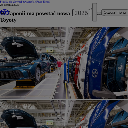
Przejdź do głównej zawartości
(Press Enter)
29 sierpnia 2025
W Japonii ma powstać nowa „fabryka przyszłości”
Otwórz menu
Toyoty