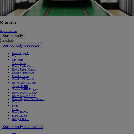
Kontakt
Napisz do nas
Samochody
Samochody
Samochody osobowe
Nowe Aygo X
Yaris
GR Yaris
Yaris Cross
Nowy Yaris Cross
Nowy Urban Cruiser
Corolla Hatchback
Corolla Sedan
Corolla TS Kombi
Nowa Corolla Cross
Toyota C-HR
Toyota C-HR Plug-in
Nowa Toyota C-HR+
Nowa Toyota bZ4X
Nowa Toyota bZ4X Touring
Camry
Prius
Mirai
Nowy RAV4
Land Cruiser
Nowy GR GT
Samochody dostawcze