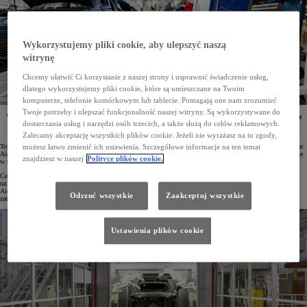
Wykorzystujemy pliki cookie, aby ulepszyć naszą
witrynę
Chcemy ułatwić Ci korzystanie z naszej strony i usprawnić świadczenie usług,
dlatego wykorzystujemy pliki cookie, które są umieszczane na Twoim
komputerze, telefonie komórkowym lub tablecie. Pomagają one nam zrozumieć
Twoje potrzeby i ulepszać funkcjonalność naszej witryny. Są wykorzystywane do
W latach 30. XXI wieku Toyota planuje uruchomienie nowego zakładu produkcyjnego. W „fabryce
dostarczania usług i narzędzi osób trzecich, a także służą do celów reklamowych.
przyszłości” mają powstawać innowacyjne modele samochodów wytwarzane z zastosowaniem
najnowocześniejszych technologii.
Zalecamy akceptację wszystkich plików cookie. Jeżeli nie wyrażasz na to zgody,
Toyota zamierza wybudować nowy zakład produkcyjny w dzielnicy Teihoucho w mieście Toyota w prefekturze
możesz łatwo zmienić ich ustawienia. Szczegółowe informacje na ten temat
Aichi. Fabryka miałaby rozpocząć działalność na początku lat 30. XXI wieku, a konkretne modele wytwarzane
znajdziesz w naszej
Polityce plików cookie.
w tym obiekcie na razie nie są jednak znane.
Celem powstania nowego zakładu jest utrzymanie rocznej zdolności produkcyjnej Toyoty w Japonii
na poziomie trzech milionów samochodów. Projekt realizowany jest we współpracy z władzami prefektury
Aichi, magistratem miasta Toyota oraz lokalną społecznością. Obiekt ma być „fabryką przyszłości”, w której
Odrzuć wszystkie
Zaakceptuj wszystkie
zastosowane zostaną najnowocześniejsze technologie produkcji.
Ustawienia plików cookie