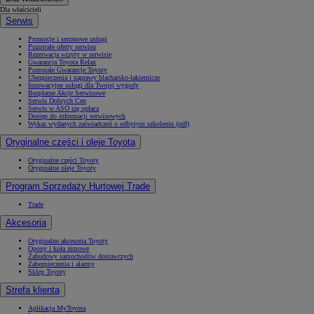
Dla właścicieli
Serwis
Promocje i sezonowe usługi
Pozostałe oferty serwisu
Rezerwacja wizyty w serwisie
Gwarancja Toyota Relax
Pozostałe Gwarancje Toyoty
Ubezpieczenia i naprawy blacharsko-lakiernicze
Innowacyjne usługi dla Twojej wygody
Bezpłatne Akcje Serwisowe
Serwis Dobrych Cen
Serwis w ASO się opłaca
Dostęp do informacji serwisowych
Wykaz wydanych zaświadczeń o odbytym szkoleniu (pdf)
Oryginalne części i oleje Toyota
Oryginalne części Toyoty
Oryginalne oleje Toyoty
Program Sprzedaży Hurtowej Trade
Trade
Akcesoria
Oryginalne akcesoria Toyoty
Opony i koła zimowe
Zabudowy samochodów dostawczych
Zabezpieczenia i alarmy
Sklep Toyoty
Strefa klienta
Aplikacja MyToyota