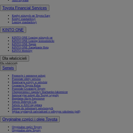
Auta używane
Toyota Financial Services
Kredyt niższych rat Toyota Easy
Kredyt standardowy
Leasing standardowy
KINTO ONE
KINTO ONE Leasing niższych rat
KINTO ONE Leasing konsumencki
KINTO ONE Najem
KINTO ONE Zarządzanie flotą
KINTO Mobility
Dla właścicieli
Dla właścicieli
Serwis
Promocje i sezonowe usługi
Pozostałe oferty serwisu
Rezerwacja wizyty w serwisie
Gwarancja Toyota Relax
Pozostałe Gwarancje Toyoty
Ubezpieczenia i naprawy blacharsko-lakiernicze
Innowacyjne usługi dla Twojej wygody
Bezpłatne Akcje Serwisowe
Serwis Dobrych Cen
Serwis w ASO się opłaca
Dostęp do informacji serwisowych
Wykaz wydanych zaświadczeń o odbytym szkoleniu (pdf)
Oryginalne części i oleje Toyota
Oryginalne części Toyoty
Oryginalne oleje Toyoty