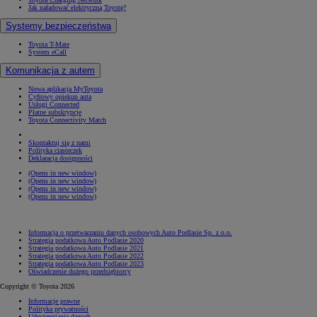
Jak naładować elektryczną Toyotę?
Systemy bezpieczeństwa
Toyota T-Mate
System eCall
Komunikacja z autem
Nowa aplikacja MyToyota
Cyfrowy opiekun auta
Usługi Connected
Płatne subskrypcje
Toyota Connectivity Match
Skontaktuj się z nami
Polityka ciasteczek
Deklaracja dostępności
(Opens in new window)
(Opens in new window)
(Opens in new window)
(Opens in new window)
Informacja o przetwarzaniu danych osobowych Auto Podlasie Sp. z o.o.
Strategia podatkowa Auto Podlasie 2020
Strategia podatkowa Auto Podlasie 2021
Strategia podatkowa Auto Podlasie 2022
Strategia podatkowa Auto Podlasie 2023
Oświadczenie dużego przedsiębiorcy
Copyright © Toyota 2026
Informacje prawne
Polityka prywatności
Udostępnianie danych