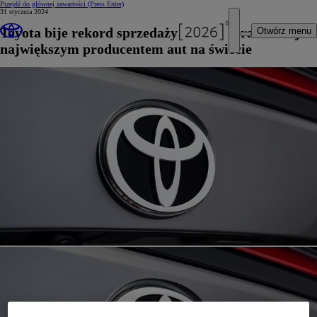
Przejdź do głównej zawartości
(Press Enter)
31 stycznia 2024
Toyota bije rekord sprzedaży i czwarty raz zostaje
Otwórz menu
największym producentem aut na świecie