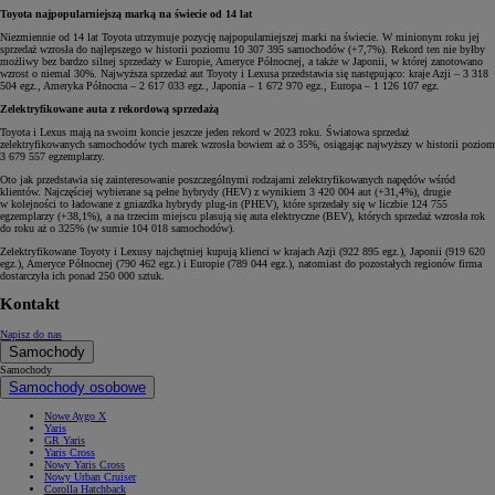
Toyota najpopularniejszą marką na świecie od 14 lat
Niezmiennie od 14 lat Toyota utrzymuje pozycję najpopularniejszej marki na świecie. W minionym roku jej
sprzedaż wzrosła do najlepszego w historii poziomu 10 307 395 samochodów (+7,7%). Rekord ten nie byłby
możliwy bez bardzo silnej sprzedaży w Europie, Ameryce Północnej, a także w Japonii, w której zanotowano
wzrost o niemal 30%. Najwyższa sprzedaż aut Toyoty i Lexusa przedstawia się następująco: kraje Azji – 3 318
504 egz., Ameryka Północna – 2 617 033 egz., Japonia – 1 672 970 egz., Europa – 1 126 107 egz.
Zelektryfikowane auta z rekordową sprzedażą
Toyota i Lexus mają na swoim koncie jeszcze jeden rekord w 2023 roku. Światowa sprzedaż
zelektryfikowanych samochodów tych marek wzrosła bowiem aż o 35%, osiągając najwyższy w historii poziom
3 679 557 egzemplarzy.
Oto jak przedstawia się zainteresowanie poszczególnymi rodzajami zelektryfikowanych napędów wśród
klientów. Najczęściej wybierane są pełne hybrydy (HEV) z wynikiem 3 420 004 aut (+31,4%), drugie
w kolejności to ładowane z gniazdka hybrydy plug-in (PHEV), które sprzedały się w liczbie 124 755
egzemplarzy (+38,1%), a na trzecim miejscu plasują się auta elektryczne (BEV), których sprzedaż wzrosła rok
do roku aż o 325% (w sumie 104 018 samochodów).
Zelektryfikowane Toyoty i Lexusy najchętniej kupują klienci w krajach Azji (922 895 egz.), Japonii (919 620
egz.), Ameryce Północnej (790 462 egz.) i Europie (789 044 egz.), natomiast do pozostałych regionów firma
dostarczyła ich ponad 250 000 sztuk.
Kontakt
Napisz do nas
Samochody
Samochody
Samochody osobowe
Nowe Aygo X
Yaris
GR Yaris
Yaris Cross
Nowy Yaris Cross
Nowy Urban Cruiser
Corolla Hatchback