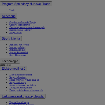
Program Sprzedaży Hurtowej Trade
Trade
Akcesoria
Oryginalne akcesoria Toyoty
Opony i koła zimowe
Zabudowy samochodów dostawczych
Zabezpieczenia i alarmy
Sklep Toyoty
Strefa klienta
Aplikacja MyToyota
Instrukcje obsługi
Aktualizacja map
System Bluetooth®
Karty Ratownicze
Technologie
Technologie
Elektromobilność
Lider elektromobilności
Napęd hybrydowy
Napęd hybrydowy typu plug-in
Napęd wodorowy
Napęd elektryczny na baterię
Zasięg aut elektrycznych
Zalety posiadania aut elektrycznych
Ładowanie elektrycznej Toyoty
Toyota HomeCharge
Toyota Charging Network