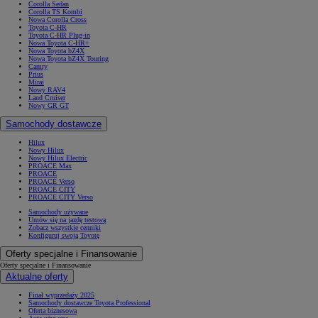
Corolla Sedan
Corolla TS Kombi
Nowa Corolla Cross
Toyota C-HR
Toyota C-HR Plug-in
Nowa Toyota C-HR+
Nowa Toyota bZ4X
Nowa Toyota bZ4X Touring
Camry
Prius
Mirai
Nowy RAV4
Land Cruiser
Nowy GR GT
Samochody dostawcze
Hilux
Nowy Hilux
Nowy Hilux Electric
PROACE Max
PROACE
PROACE Verso
PROACE CITY
PROACE CITY Verso
Samochody używane
Umów się na jazdę testową
Zobacz wszystkie cenniki
Konfiguruj swoją Toyotę
Oferty specjalne i Finansowanie
Oferty specjalne i Finansowanie
Aktualne oferty
Finał wyprzedaży 2025
Samochody dostawcze Toyota Professional
Oferta biznesowa