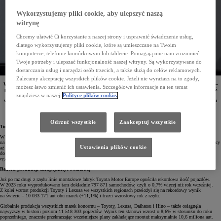
Wykorzystujemy pliki cookie, aby ulepszyć naszą
witrynę
Chcemy ułatwić Ci korzystanie z naszej strony i usprawnić świadczenie usług,
dlatego wykorzystujemy pliki cookie, które są umieszczane na Twoim
komputerze, telefonie komórkowym lub tablecie. Pomagają one nam zrozumieć
Twoje potrzeby i ulepszać funkcjonalność naszej witryny. Są wykorzystywane do
dostarczania usług i narzędzi osób trzecich, a także służą do celów reklamowych.
Zalecamy akceptację wszystkich plików cookie. Jeżeli nie wyrażasz na to zgody,
W 2023 roku Toyota Motor Corporation wyprodukowała i sprzedała ponad 11 milionów pojazdów –
możesz łatwo zmienić ich ustawienia. Szczegółowe informacje na ten temat
pierwszy raz w historii przekraczając 10 milionów sprzedanych egzemplarzy. Koncernowi daje to już
po raz czwarty pozycję lidera wśród producentów samochodów na świecie. Dodatkowo rekordowo
znajdziesz w naszej
Polityce plików cookie.
wzrósł także globalny udział zelektryfikowanych modeli Toyoty i Lexusa, których w minionym roku
sprzedano w sumie ponad 3,6 miliona sztuk.
Odrzuć wszystkie
Zaakceptuj wszystkie
Toyota czwarty raz z rzędu największym producentem
W 2023 roku Toyota Motor Corporation ustanowiła nowy rekord produkcji i sprzedaży samochodów
na świecie, już po raz czwarty z rzędu wyprzedzając w tym zestawieniu swoich konkurentów. Przez 12 miesięcy
Ustawienia plików cookie
aż 11 233 039 pojazdów marek Toyota, Lexus, Daihatsu i Hino opuściło salony, co daje wzrost o 7,2% rok
do roku. Tym samym pierwszy raz w historii roczna sprzedaż producenta przekroczyła 11 milionów
egzemplarzy.
Rekord produkcji europejskiej i światowej
Już po raz drugi z rzędu linie montażowe fabryk Toyota Motor Europe opuściła rekordowa ilość pojazdów.
W 2023 roku wyprodukowano tam dokładnie 797 871 samochodów, czyli o 0,7% więcej niż rok wcześniej.
Z kolei wzrost produkcji Toyoty i Lexusa we wszystkich regionach przełożył się na rekordowy wynik
na świecie – 10 033 171 aut obu marek (+11,1%) i trzeci wzrostowy rok z rzędu.
Globalnie produkcja wszystkich marek koncernu – Toyoty, Lexusa, Daihatsu i Hino – także osiągnęła
najwyższy w historii poziom 11 518 303 pojazdów. Wynik ten stanowi wzrost o 8,6% w stosunku do roku
poprzedniego, znacznie przekraczając wcześniejsze plany zakładające montaż maksymalnie 10,6 miliona aut.