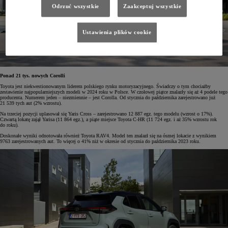
Odrzuć wszystkie
Zaakceptuj wszystkie
Ustawienia plików cookie
Ponad 21 tys. nowych Corolli
Toyota jest niekwestionowanym liderem polskiego rynku motoryzacyjnego. Świadczy o tym chociażby
zestawienie najpopularniejszych modeli w 2024 roku w Polsce. W czołowej piątce znalazły się aż 4 podele tego
producenta. Numerem jeden – niezmiennie – jest Corolla. Od stycznia do października zarejestrowano już
21 539 tych aut (2% wzrostu).
Na trzeciej pozycji uplasował się Yaris Cross – zarejestrowano 12 887 egz. tego modelu (wzrost o 17%).
Czwartą lokatę zajął Yarisa (11 864 egz.), a piąte miejsce Toyota C-HR (11 724 egz. i aż 35% wzrostu rok
do roku).
Doskonałe wyniki odnotowała również Toyota RAV4. Model ten znalazł się na ósmej lokacie z wynikiem
9763 zarejestrowanych aut. To więcej o 41% niż w okresie od stycznia do października 2023 roku.