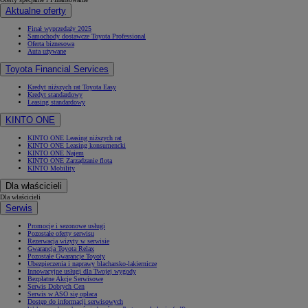
Aktualne oferty
Finał wyprzedaży 2025
Samochody dostawcze Toyota Professional
Oferta biznesowa
Auta używane
Toyota Financial Services
Kredyt niższych rat Toyota Easy
Kredyt standardowy
Leasing standardowy
KINTO ONE
KINTO ONE Leasing niższych rat
KINTO ONE Leasing konsumencki
KINTO ONE Najem
KINTO ONE Zarządzanie flotą
KINTO Mobility
Dla właścicieli
Dla właścicieli
Serwis
Promocje i sezonowe usługi
Pozostałe oferty serwisu
Rezerwacja wizyty w serwisie
Gwarancja Toyota Relax
Pozostałe Gwarancje Toyoty
Ubezpieczenia i naprawy blacharsko-lakiernicze
Innowacyjne usługi dla Twojej wygody
Bezpłatne Akcje Serwisowe
Serwis Dobrych Cen
Serwis w ASO się opłaca
Dostęp do informacji serwisowych