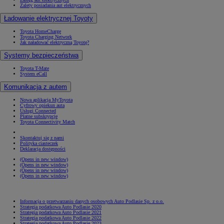
Zalety posiadania aut elektrycznych
Ładowanie elektrycznej Toyoty
Toyota HomeCharge
Toyota Charging Network
Jak naładować elektryczną Toyotę?
Systemy bezpieczeństwa
Toyota T-Mate
System eCall
Komunikacja z autem
Nowa aplikacja MyToyota
Cyfrowy opiekun auta
Usługi Connected
Płatne subskrypcje
Toyota Connectivity Match
Skontaktuj się z nami
Polityka ciasteczek
Deklaracja dostępności
(Opens in new window)
(Opens in new window)
(Opens in new window)
(Opens in new window)
Informacja o przetwarzaniu danych osobowych Auto Podlasie Sp. z o.o.
Strategia podatkowa Auto Podlasie 2020
Strategia podatkowa Auto Podlasie 2021
Strategia podatkowa Auto Podlasie 2022
Strategia podatkowa Auto Podlasie 2023