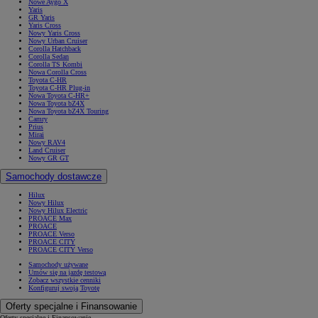
Nowe Aygo X
Yaris
GR Yaris
Yaris Cross
Nowy Yaris Cross
Nowy Urban Cruiser
Corolla Hatchback
Corolla Sedan
Corolla TS Kombi
Nowa Corolla Cross
Toyota C-HR
Toyota C-HR Plug-in
Nowa Toyota C-HR+
Nowa Toyota bZ4X
Nowa Toyota bZ4X Touring
Camry
Prius
Mirai
Nowy RAV4
Land Cruiser
Nowy GR GT
Samochody dostawcze
Hilux
Nowy Hilux
Nowy Hilux Electric
PROACE Max
PROACE
PROACE Verso
PROACE CITY
PROACE CITY Verso
Samochody używane
Umów się na jazdę testową
Zobacz wszystkie cenniki
Konfiguruj swoją Toyotę
Oferty specjalne i Finansowanie
Oferty specjalne i Finansowanie