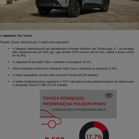
5 segmentów dla Toyoty
Pojazdy Toyoty zdominowały 5 rynkowych segmentów:
w kategorii najmniejszych aut najczęstszym wyborem klientów jest Toyota Aygo X – od początku
roku zarejestrowano już 3445 egz. tego modelu (24% wzrostu rok do roku, udział w klasie wzrósł
do 45,4%),
w segmencie B prowadzi Yaris z udziałem wynoszącym 29,5%,
wśród miejskich crossoverów dominuje Yaris Cross z udziałem na poziomie 21,8%,
w klasie kompaktów nie ma sobie równych Corolla (26,3% udziału),
w bardzo konkurencyjnym segmencie C-SUV największą liczbą zarejestrowanych aut odnotowano
w przypadku Toyoty C-HR (15,9% udziału).