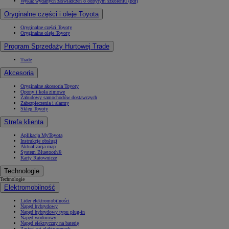
Wykaz wydanych zaświadczeń o odbytym szkoleniu (pdf)
Oryginalne części i oleje Toyota
Oryginalne części Toyoty
Oryginalne oleje Toyoty
Program Sprzedaży Hurtowej Trade
Trade
Akcesoria
Oryginalne akcesoria Toyoty
Opony i koła zimowe
Zabudowy samochodów dostawczych
Zabezpieczenia i alarmy
Sklep Toyoty
Strefa klienta
Aplikacja MyToyota
Instrukcje obsługi
Aktualizacja map
System Bluetooth®
Karty Ratownicze
Technologie
Technologie
Elektromobilność
Lider elektromobilności
Napęd hybrydowy
Napęd hybrydowy typu plug-in
Napęd wodorowy
Napęd elektryczny na baterię
Zasięg aut elektrycznych