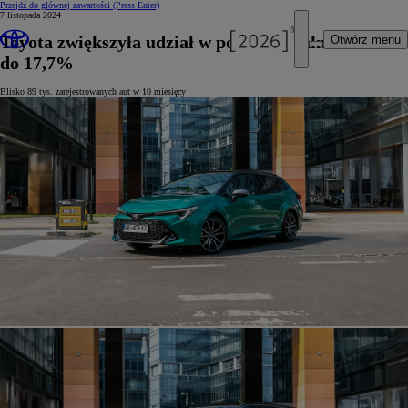
Przejdź do głównej zawartości
(Press Enter)
7 listopada 2024
Toyota zwiększyła udział w polskim rynku
Otwórz menu
do 17,7%
Blisko 89 tys. zarejestrowanych aut w 10 miesięcy