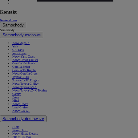
Kontakt
Napisz do nas
Samochody
Samochody
Samochody osobowe
Nowe Aygo X
Yaris
GR Yaris
Yaris Cross
Nowy Yaris Cross
Nowy Urban Cruiser
Corolla Hatchback
Corolla Sedan
Corolla TS Kombi
Nowa Corolla Cross
Toyota C-HR
Toyota C-HR Plug-in
Nowa Toyota C-HR+
Nowa Toyota bZ4X
Nowa Toyota bZ4X Touring
Camry
Prius
Mirai
Nowy RAV4
Land Cruiser
Nowy GR GT
Samochody dostawcze
Hilux
Nowy Hilux
Nowy Hilux Electric
PROACE Max