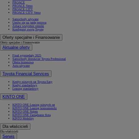
PROACE
PROACE Verso
PROACE CITY
PROACE CITY Verso
Samochody używane
Umów się na jazdę testową
Zobacz wszystkie cenniki
Konfiguruj swoją Toyotę
Oferty specjalne i Finansowanie
Oferty specjalne i Finansowanie
Aktualne oferty
Finał wyprzedaży 2025
Samochody dostawcze Toyota Professional
Oferta biznesowa
Auta używane
Toyota Financial Services
Kredyt niższych rat Toyota Easy
Kredyt standardowy
Leasing standardowy
KINTO ONE
KINTO ONE Leasing niższych rat
KINTO ONE Leasing konsumencki
KINTO ONE Najem
KINTO ONE Zarządzanie flotą
KINTO Mobility
Dla właścicieli
Dla właścicieli
Serwis