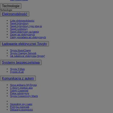
Technologie
Technologie
Elektromobilność
Lider elektromobilności
Napęd hybrydowy
Napęd hybrydowy typu plug-in
Napęd wodorowy
Napęd elektryczny na baterię
Zasięg aut elektrycznych
Zalety posiadania aut elektrycznych
Ładowanie elektrycznej Toyoty
Toyota HomeCharge
Toyota Charging Network
Jak naładować elektryczną Toyotę?
Systemy bezpieczeństwa
Toyota T-Mate
System eCall
Komunikacja z autem
Nowa aplikacja MyToyota
Cyfrowy opiekun auta
Usługi Connected
Płatne subskrypcje
Toyota Connectivity Match
Skontaktuj się z nami
Polityka ciasteczek
Deklaracja dostępności