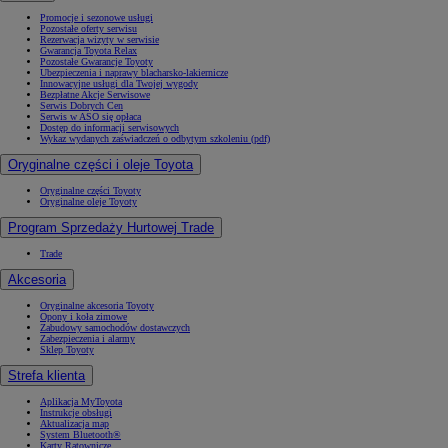
Promocje i sezonowe usługi
Pozostałe oferty serwisu
Rezerwacja wizyty w serwisie
Gwarancja Toyota Relax
Pozostałe Gwarancje Toyoty
Ubezpieczenia i naprawy blacharsko-lakiernicze
Innowacyjne usługi dla Twojej wygody
Bezpłatne Akcje Serwisowe
Serwis Dobrych Cen
Serwis w ASO się opłaca
Dostęp do informacji serwisowych
Wykaz wydanych zaświadczeń o odbytym szkoleniu (pdf)
Oryginalne części i oleje Toyota
Oryginalne części Toyoty
Oryginalne oleje Toyoty
Program Sprzedaży Hurtowej Trade
Trade
Akcesoria
Oryginalne akcesoria Toyoty
Opony i koła zimowe
Zabudowy samochodów dostawczych
Zabezpieczenia i alarmy
Sklep Toyoty
Strefa klienta
Aplikacja MyToyota
Instrukcje obsługi
Aktualizacja map
System Bluetooth®
Karty Ratownicze