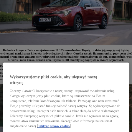
Do końca lutego w Polsce zarejestrowano 17 155 samochodów Toyoty, co dało jej pozycję najchętniej
wybieranej marki przez klientów indywidualnych i floty. Corolla została liderem rynku, przy czym pięć
modeli producenta znalazło się w pierwszej dziesiątce najlepiej sprzedających się aut. Jednocześnie Aygo
X, Yaris, Yaris Cross, Corolla oraz Toyota C-HR okazały się najlepsze w swoich segmentach.
Dane dotyczące rejestracji aut osobowych i dostawczych pokazują, że na starcie 2026 roku Toyota utrzymała
wyraźną przewagę na polskim rynku. W okresie styczeń–luty do klientów trafiło łącznie 17 155 samochodów
marki, co zapewniło jej 17,4% udziału w rynku. Sam luty przyniósł 8396 wydanych pojazdów, a Toyota
okazała się najczęściej wybierana zarówno przez firmy, jak i nabywców prywatnych – przedsiębiorstwa
Wykorzystujemy pliki cookie, aby ulepszyć naszą
zarejestrowały 5475 aut, natomiast klienci indywidualni 2921.
witrynę
Chcemy ułatwić Ci korzystanie z naszej strony i usprawnić świadczenie usług,
dlatego wykorzystujemy pliki cookie, które są umieszczane na Twoim
komputerze, telefonie komórkowym lub tablecie. Pomagają one nam zrozumieć
Twoje potrzeby i ulepszać funkcjonalność naszej witryny. Są wykorzystywane do
dostarczania usług i narzędzi osób trzecich, a także służą do celów reklamowych.
Zalecamy akceptację wszystkich plików cookie. Jeżeli nie wyrażasz na to zgody,
możesz łatwo zmienić ich ustawienia. Szczegółowe informacje na ten temat
znajdziesz w naszej
Polityce plików cookie.