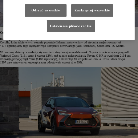
Odrzuć wszystkie
Zaakceptuj wszystkie
Ustawienia plików cookie
Corolla na czele
Ranking dziesięciu najchętniej wybieranych samochodów w Polsce od 2021 roku nieprzerwanie otwiera
Corolla, która także w tym sezonie pozostaje liderem zestawienia – od stycznia zarejestrowano już
4177 egzemplarzy tego hybrydowego kompaktu oferowanego jako Hatchback, Sedan oraz TS Kombi.
W czołowej dziesiątce znalazły się również cztery kolejne modele marki Toyota: trzecie miejsce przypadło
Yarisowi Cross (2191 sztuk i wzrost 12%), tuż za nim uplasowała się Toyota C-HR z wynikiem 2134 aut,
dziewiątą pozycję zajął Yaris (1483 rejestracje), a skład Top 10 uzupełniła Corolla Cross, która dzięki
1397 zarejestrowanym egzemplarzom odnotowała wzrost aż o 59%.