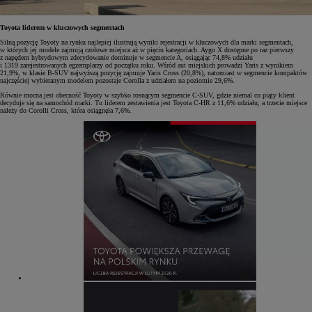
Toyota liderem w kluczowych segmentach
Silną pozycję Toyoty na rynku najlepiej ilustrują wyniki rejestracji w kluczowych dla marki segmentach,
w których jej modele zajmują czołowe miejsca aż w pięciu kategoriach. Aygo X dostępne po raz pierwszy
z napędem hybrydowym zdecydowanie dominuje w segmencie A, osiągając 74,8% udziału
i 1319 zarejestrowanych egzemplarzy od początku roku. Wśród aut miejskich prowadzi Yaris z wynikiem
21,9%, w klasie B-SUV najwyższą pozycję zajmuje Yaris Cross (20,8%), natomiast w segmencie kompaktów
najczęściej wybieranym modelem pozostaje Corolla z udziałem na poziomie 29,6%.
Równie mocna jest obecność Toyoty w szybko rosnącym segmencie C-SUV, gdzie niemal co piąty klient
decyduje się na samochód marki. Tu liderem zestawienia jest Toyota C-HR z 11,6% udziału, a trzecie miejsce
należy do Corolli Cross, która osiągnęła 7,6%.