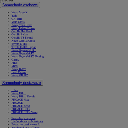
Samochody
Samochody osobowe
Nowe Aygo X
Yaris
GR Yaris
Yaris Cross
Nowy Yaris Cross
Nowy Urban Cruiser
Corolla Hatchback
Corolla Sedan
Corolla TS Kombi
Nowa Corolla Cross
Toyota C-HR
Toyota C-HR Plug-in
Nowa Toyota C-HR+
Nowa Toyota bZ4X
Nowa Toyota bZ4X Touring
Camry
Prius
Mirai
Nowy RAV4
Land Cruiser
Nowy GR GT
Samochody dostawcze
Hilux
Nowy Hilux
Nowy Hilux Electric
PROACE Max
PROACE
PROACE Verso
PROACE CITY
PROACE CITY Verso
Samochody używane
Umów się na jazdę testową
Zobacz wszystkie cenniki
Konfiguruj swoją Toyotę