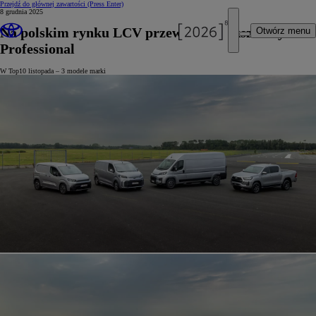
Przejdź do głównej zawartości
(Press Enter)
8 grudnia 2025
Na polskim rynku LCV przewagę zwiększa Toyota
Otwórz menu
Professional
W Top10 listopada – 3 modele marki