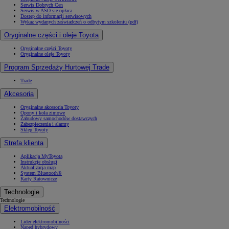
Serwis Dobrych Cen
Serwis w ASO się opłaca
Dostęp do informacji serwisowych
Wykaz wydanych zaświadczeń o odbytym szkoleniu (pdf)
Oryginalne części i oleje Toyota
Oryginalne części Toyoty
Oryginalne oleje Toyoty
Program Sprzedaży Hurtowej Trade
Trade
Akcesoria
Oryginalne akcesoria Toyoty
Opony i koła zimowe
Zabudowy samochodów dostawczych
Zabezpieczenia i alarmy
Sklep Toyoty
Strefa klienta
Aplikacja MyToyota
Instrukcje obsługi
Aktualizacja map
System Bluetooth®
Karty Ratownicze
Technologie
Technologie
Elektromobilność
Lider elektromobilności
Napęd hybrydowy