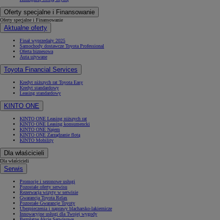
Oferty specjalne i Finansowanie
Oferty specjalne i Finansowanie
Aktualne oferty
Finał wyprzedaży 2025
Samochody dostawcze Toyota Professional
Oferta biznesowa
Auta używane
Toyota Financial Services
Kredyt niższych rat Toyota Easy
Kredyt standardowy
Leasing standardowy
KINTO ONE
KINTO ONE Leasing niższych rat
KINTO ONE Leasing konsumencki
KINTO ONE Najem
KINTO ONE Zarządzanie flotą
KINTO Mobility
Dla właścicieli
Dla właścicieli
Serwis
Promocje i sezonowe usługi
Pozostałe oferty serwisu
Rezerwacja wizyty w serwisie
Gwarancja Toyota Relax
Pozostałe Gwarancje Toyoty
Ubezpieczenia i naprawy blacharsko-lakiernicze
Innowacyjne usługi dla Twojej wygody
Bezpłatne Akcje Serwisowe