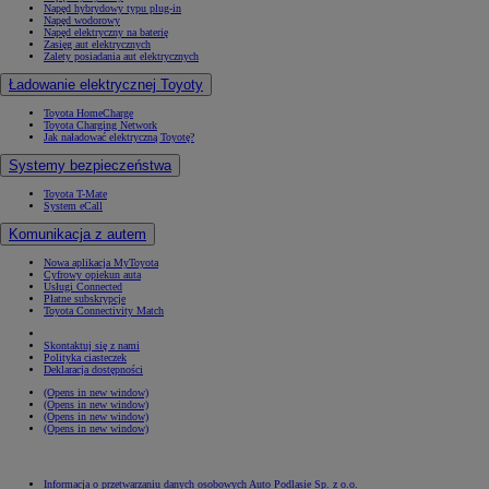
Napęd hybrydowy typu plug-in
Napęd wodorowy
Napęd elektryczny na baterię
Zasięg aut elektrycznych
Zalety posiadania aut elektrycznych
Ładowanie elektrycznej Toyoty
Toyota HomeCharge
Toyota Charging Network
Jak naładować elektryczną Toyotę?
Systemy bezpieczeństwa
Toyota T-Mate
System eCall
Komunikacja z autem
Nowa aplikacja MyToyota
Cyfrowy opiekun auta
Usługi Connected
Płatne subskrypcje
Toyota Connectivity Match
Skontaktuj się z nami
Polityka ciasteczek
Deklaracja dostępności
(Opens in new window)
(Opens in new window)
(Opens in new window)
(Opens in new window)
Informacja o przetwarzaniu danych osobowych Auto Podlasie Sp. z o.o.