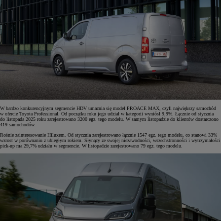
W bardzo konkurencyjnym segmencie HDV umacnia się model PROACE MAX, czyli największy samochód
w ofercie Toyota Professional. Od początku roku jego udział w kategorii wyniósł 9,9%. Łącznie od stycznia
do listopada 2025 roku zarejestrowano 3200 egz. tego modelu. W samym listopadzie do klientów dostarczono
419 samochodów.
Rośnie zainteresowanie Hiluxem. Od stycznia zarejestrowano łącznie 1547 egz. tego modelu, co stanowi 33%
wzrost w porównaniu z ubiegłym rokiem. Słynący ze swojej niezawodności, wszechstronności i wytrzymałości
pick-up ma 29,7% udziału w segmencie. W listopadzie zarejestrowano 79 egz. tego modelu.