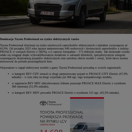
Dominacja Toyota Professional na rynku elektrycznych vanów
Toyota Professional dominuje na rynku użytkowych samochodów elektrycznych z udziałem wynoszącym aż
43,9%. Od początku 2025 roku łącznie zarejestrowano 949 osobowych i dostawczych samochodów z rodziny
PROACE w wersjach Electric (+382%), a w samym listopadzie – 173 elektryki marki. Tak doskonałe wyniki
udało się osiągnąć dzięki wykwalifikowanym doradcom w salonach dilerskich, specjalistycznym usługom
wspierającym eksploatację pojazdów elektrycznych oraz szerokiej ofercie modeli i wersji, które łatwo można
dostosować do potrzeb poszczególnych firm.
Wyposażone w napęd elektryczny modele z gamy Toyota Professional prowadzą w swoich segmentach:
w kategorii BEV CDV niemal co drugi zarejestrowany pojazd to PROACE CITY Electric (47,9%
udziału) – w tym roku na drogi wyjechało już 368 egz. tego kompaktowego modelu,
w segmencie BEV HDV zdecydowanym liderem pozostaje PROACE MAX Electric z wynikiem
366 rejestracji (51,9% udziału),
w kategorii BEV MDV prowadzi PROACE Electric z wynikiem 215 egz. (43,5% udziału).